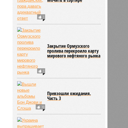
1
Закрытие Ормузского
пролива перекроило карту
мирового нефтяного рынка
1
Превзошли ожидания.
Часть 3
39