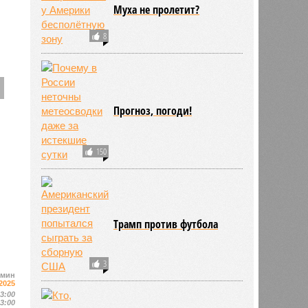
Муха не пролетит?
8
Прогноз, погоди!
150
Трамп против футбола
3
ьмин
2025
13:00
13:00