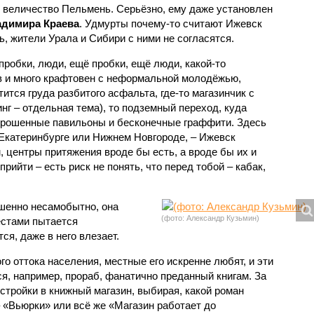
о величество Пельмень. Серьёзно, ему даже установлен
димира Краева
. Удмурты почему-то считают Ижевск
, жители Урала и Сибири с ними не согласятся.
пробки, люди, ещё пробки, ещё люди, какой-то
в и много крафтовен с неформальной молодёжью,
тится груда разбитого асфальта, где-то магазинчик с
г – отдельная тема), то подземный переход, куда
брошенные павильоны и бесконечные граффити. Здесь
 Екатеринбурге или Нижнем Новгороде, – Ижевск
 центры притяжения вроде бы есть, а вроде бы их и
 прийти – есть риск не понять, что перед тобой – кабак,
шенно несамобытно, она
(фото: Александр Кузьмин)
естами пытается
ся, даже в него влезает.
го оттока населения, местные его искренне любят, и эти
я, например, прораб, фанатично преданный книгам. За
стройки в книжный магазин, выбирая, какой роман
 «Вьюрки» или всё же «Магазин работает до