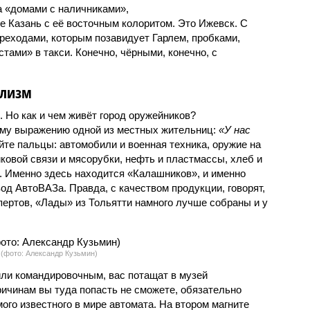
а «домами с наличниками»,
е Казань с её восточным колоритом. Это Ижевск. С
еходами, которым позавидует Гарлем, пробками,
ами» в такси. Конечно, чёрными, конечно, с
ализм
 Но как и чем живёт город оружейников?
ому выражению одной из местных жительниц:
«У нас
айте пальцы: автомобили и военная техника, оружие на
иковой связи и мясорубки, нефть и пластмассы, хлеб и
о. Именно здесь находится «Калашников», и именно
вод АвтоВАЗа. Правда, с качеством продукции, говорят,
спертов, «Лады» из Тольятти намного лучше собраны и у
(фото: Александр Кузьмин)
ли командировочным, вас потащат в музей
ричинам вы туда попасть не сможете, обязательно
ого известного в мире автомата. На втором магните