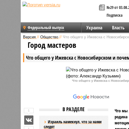
№29 от 03.08.
Подписка
Украина
Власть
Федеральный выпуск
Версия
//
Общество
//
Что общего у Ижевска с Новосибирск
Город мастеров
Что общего у Ижевска с Новосибирском и почем
Что общего у Ижевска с Новосибирс
В РАЗДЕЛЕ
Что мы 
1
родина 
Израиль намекнул, что за нами
мотоцик
следят
других 
1