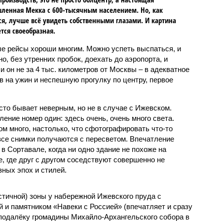
енная Мекка с 600-тысячным населением. Но, как
ся, лучше всё увидеть собственными глазами. И картина
тся своеобразная.
е рейсы хороши многим. Можно успеть выспаться, и
но, без утренних пробок, доехать до аэропорта, и
и он не за 4 тыс. километров от Москвы – в адекватное
в на ужин и неспешную прогулку по центру, первое
сто бывает неверным, но не в случае с Ижевском.
ление номер один: здесь очень, очень много света.
м много, настолько, что сфотографировать что-то
все снимки получаются с пересветом. Впечатление
к в Сортавале, когда ни одно здание не похоже на
ке, где друг с другом соседствуют совершенно не
ных эпох и стилей.
стичной) зоны у набережной Ижевского пруда с
 и памятником «Навеки с Россией» (впечатляет и сразу
еподалёку громадины Михайло-Архангельского собора в