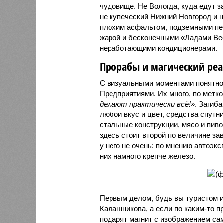
чудовище. Не Вологда, куда едут з
не купеческий Нижний Новгород и н
плохим асфальтом, подземными пер
жарой и бесконечными «Ладами Вест
неработающими кондиционерами.
Прорабы и магический ре
С визуальными моментами понятно.
Предприятиями. Их много, по метк
делают практически всё!»
. Загиб
любой вкус и цвет, средства спутн
стальные конструкции, мясо и пив
здесь стоит второй по величине за
у него не очень: по мнению автоэк
них намного крепче железо.
Первым делом, будь вы туристом и
Калашникова, а если по каким-то п
подарят магнит с изображением сам