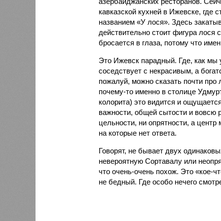
азербайджанских ресторанов. Сейча
кавказской кухней в Ижевске, где с
названием «У лося». Здесь закатыв
действительно стоит фигура лося 
бросается в глаза, потому что имен
Это Ижевск парадный. Где, как мы 
соседствует с некрасивым, а богатс
пожалуй, можно сказать почти про 
почему-то именно в столице Удмурт
колорита) это видится и ощущается
важности, общей сытости и вовсю 
цельности, ни опрятности, а центр
на которые нет ответа.
Говорят, не бывает двух одинаковы
невероятную Сортавалу или неопря
что очень-очень похож. Это «кое-ч
не бедный. Где особо нечего смотр