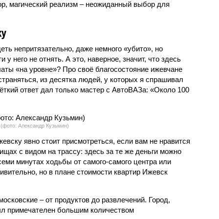
ор, магический реализм – неожиданный выбор для
ку
еть непритязательно, даже немного «убито», но
 у него не отнять. А это, наверное, значит, что здесь
латы «на уровне»? Про своё благосостояние ижевчане
траняться, из десятка людей, у которых я спрашивал
ёткий ответ дал только мастер с АвтоВАЗа: «Около 100
(фото: Александр Кузьмин)
жевску явно стоит присмотреться, если вам не нравится
ищах с видом на трассу: здесь за те же деньги можно
еми минутах ходьбы от самого-самого центра или
ивительно, но в плане стоимости квартир Ижевск
московские – от продуктов до развлечений. Город,
был примечателен большим количеством