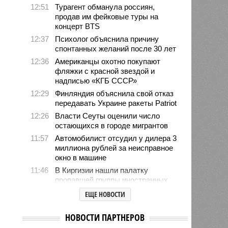
12:51
Турагент обманула россиян,
продав им фейковые туры на
концерт BTS
12:37
Психолог объяснила причину
спонтанных желаний после 30 лет
12:36
Американцы охотно покупают
фляжки с красной звездой и
надписью «КГБ СССР»
12:29
Финляндия объяснила свой отказ
передавать Украине ракеты Patriot
12:26
Власти Сеуты оценили число
остающихся в городе мигрантов
11:57
Автомобилист отсудил у дилера 3
миллиона рублей за неисправное
окно в машине
11:46
В Киргизии нашли палатку
пропавшей группы иностранных
альпинистов
ЕЩЕ НОВОСТИ
10:53
Туристы устремились в
аномальную зону Манской «петли
НОВОСТИ ПАРТНЕРОВ
смерти» после пропажи семьи