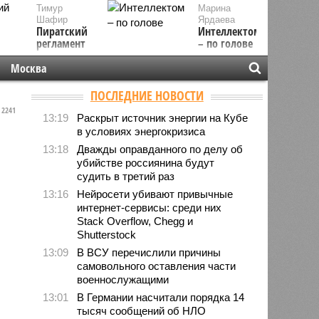
Тимур
Марина
Шафир
Ярдаева
Пиратский
Интеллектом
регламент
– по голове
Москва
ПОСЛЕДНИЕ НОВОСТИ
2241
13:19
Раскрыт источник энергии на Кубе
в условиях энергокризиса
13:18
Дважды оправданного по делу об
убийстве россиянина будут
судить в третий раз
13:16
Нейросети убивают привычные
интернет-сервисы: среди них
Stack Overflow, Chegg и
Shutterstock
13:09
В ВСУ перечислили причины
самовольного оставления части
военнослужащими
13:01
В Германии насчитали порядка 14
тысяч сообщений об НЛО