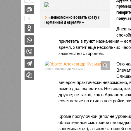
промышл
говорит
«Невозможно воевать сразу с
получае
0
Германией и евреями»
Дневны
спокой
прилететь в пункт назначения – есл
время, хватит ещё нескольких часо
знакомство с городом.
Оно ча
(фото: Александр Кузьмин)
Впечат
Слишко
вечером практически невозможно, 
номер два: эклектика. Не такая, ка
другое; не такая, как в Архангельс
сочетаемые по стилю постройки раз
Кроме прогулочной (вполне урбани
обязательной смотровой площадкой
запоминается), а также стоящей н