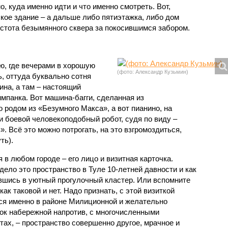
, куда именно идти и что именно смотреть. Вот,
кое здание – а дальше либо пятиэтажка, либо дом
устота безымянного сквера за покосившимся забором.
ю, где вечерами в хорошую
(фото: Александр Кузьмин)
, оттуда буквально сотня
ина, а там – настоящий
мпанка. Вот машина-багги, сделанная из
о родом из «Безумного Макса», а вот пианино, на
и боевой человекоподобный робот, судя по виду –
. Всё это можно потрогать, на это взгромоздиться,
ть).
в любом городе – его лицо и визитная карточка.
ело это пространство в Туле 10-летней давности и как
вшись в уютный прогулочный кластер. Или вспомните
как таковой и нет. Надо признать, с этой визиткой
ься именно в районе Милиционной и желательно
сок набережной напротив, с многочисленными
ах, – пространство совершенно другое, мрачное и