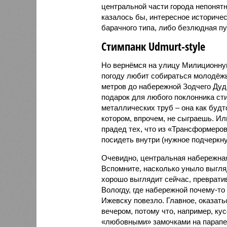
центральной части города непонятно
казалось бы, интересное историчес
барачного типа, либо безлюдная п
Стимпанк Udmurt-style
Но вернёмся на улицу Милиционну
погоду любит собираться молодёжь
метров до набережной Зодчего Дуд
подарок для любого поклонника сти
металлических труб – она как будт
котором, впрочем, не сыграешь. Ил
прадед тех, что из «Трансформеров»
посидеть внутри (нужное подчеркну
Очевидно, центральная набережная 
Вспомните, насколько уныло выгляд
хорошо выглядит сейчас, преврати
Вологду, где набережной почему-то 
Ижевску повезло. Главное, оказат
вечером, потому что, например, ку
«любовными» замочками на парапет