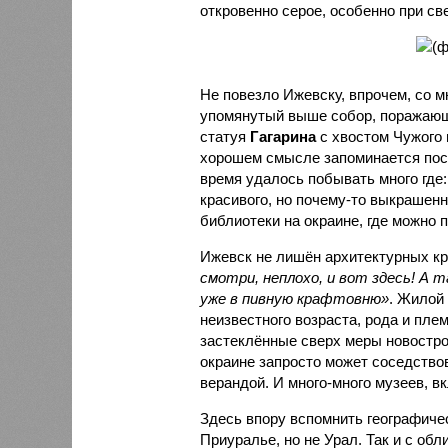
откровенно серое, особенно при све
Не повезло Ижевску, впрочем, со м
упомянутый выше собор, поражающ
статуя
Гагарина
с хвостом Чужого 
хорошем смысле запоминается посл
время удалось побывать много где:
красивого, но почему-то выкрашенн
библиотеки на окраине, где можно
Ижевск не лишён архитектурных кр
смотри, неплохо, и вот здесь! А 
уже в пивную крафтовню»
. Жилой 
неизвестного возраста, рода и пле
застеклённые сверх меры новострой
окраине запросто может соседство
верандой. И много-много музеев, в
Здесь впору вспомнить географиче
Приуралье, но не Урал. Так и с обли