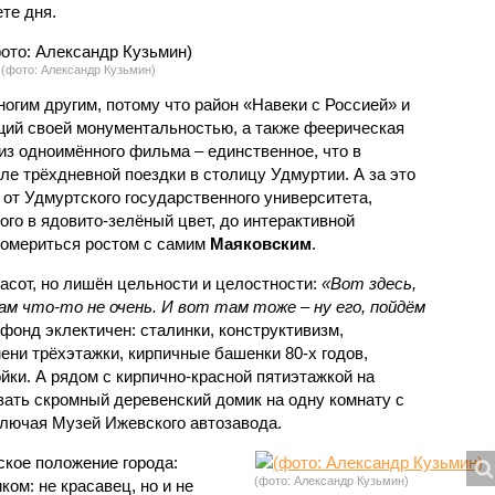
те дня.
(фото: Александр Кузьмин)
ногим другим, потому что район «Навеки с Россией» и
ий своей монументальностью, а также феерическая
из одноимённого фильма – единственное, что в
е трёхдневной поездки в столицу Удмуртии. А за это
 от Удмуртского государственного университета,
ого в ядовито-зелёный цвет, до интерактивной
 помериться ростом с самим
Маяковским
.
асот, но лишён цельности и целостности:
«Вот здесь,
там что-то не очень. И вот там тоже – ну его, пойдём
фонд эклектичен: сталинки, конструктивизм,
мени трёхэтажки, кирпичные башенки 80-х годов,
ки. А рядом с кирпично-красной пятиэтажкой на
вать скромный деревенский домик на одну комнату с
ключая Музей Ижевского автозавода.
ское положение города:
(фото: Александр Кузьмин)
ком: не красавец, но и не