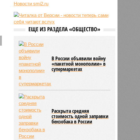
Усольцевых и других людей
Новости smi2.ru
10:51
Голливуд тайно внедряет ИИ
вопреки бунту звёзд и
забастовкам
ЕЩЕ ИЗ РАЗДЕЛА «ОБЩЕСТВО»
10:48
Экс-глава сирийской разведки
нашёлся в России
В России объявили войну
«пакетной монополии» в
супермаркетах
Раскрыта средняя
стоимость одной заправки
бензобака в России