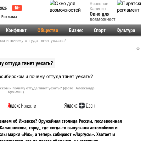
Вячеслав
2026
Калинин
Окно для
Реклама
возможностей
Конфликт
Общество
Бизнес
Спорт
Культура
ом и почему оттуда тянет уехать?
у оттуда тянет уехать?
ком и почему оттуда тянет уехать? (фото: Александр
Кузьмин)
знаем об Ижевске? Оружейная столица России, послевоенная
Калашникова, город, где когда-то выпускали автомобили и
лы марки «Иж», а теперь собирают «Ларгусы». Хватает и
производств, это не просто облцентр, а настоящая