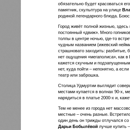
обязательно будет красоваться ег
памятник, скульптура на улице
Вла
родиной легендарного блюда. Боюсь
Город живёт полной жизнью, здесь 
постоянный «движ». Много гопнико
толпы в центре ночью, где-то встре
чудным названием (ижевский неймин
страшновато заходить: разбитые, 
нет ощущения «мегаполиса», как в
кажется скучным и подзапущенным,
нет, куда пойти – непонятно, а если
театр или заброшка.
Столица Удмуртии выглядит совер
местами купается в волнах 90-х, м
нарядиться в платье 2000-х и, кажет
Тем не менее из города нет массово
местные – очень разные. Встретилс
один день он трижды отлучался со 
Дарьи Бобылёвой
лучше купить –