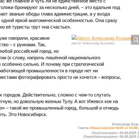
с же главное и чуть ли не единственное место с
толики бронируют за несколько дней, – это едальня под
ает званые обеды глава администрации, а у входа
с одной яркой анатомической особенностью. Она сразу
но её туристы трут «на счастье».
уже говорили, красивое
(фото: Александр Кузьмин)
тво – с руинами. Так,
любой российский город, но
ии (к слову, напрочь лишённой национального
 особенно сильно. И почему при стратегической
работающей промышленности в городе нет ни
 местами фотографировать просто не хочется – вопросы,
х городов. Действительно, сложно с чем-то спутать
тную, но довольную жизнью Тулу. А вот Ижевск кое на
то» – такой же промышленный город, большой и отнюдь
еть. Это Новосибирск.
Александр Куз
Газета
«Наша версия» №29 от 04.08.
Опубликовано:
06.08.2025 
Отредактировано:
06.08.2025 