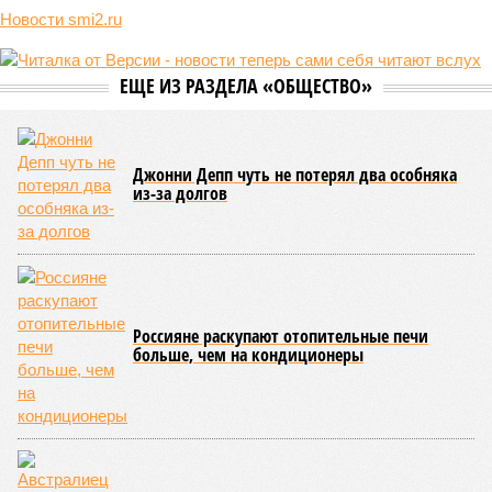
она стремится всё на планете держать в балансе, человечество
не особенно церемонится с окружающей средой. Самые
массовые катастрофы в прошлом – какими они были? Какие
ждут нас со дня на день и чем грозят?
Рассказ
Стивена Кинга
, в котором описывались
последствия очередного апокалипсиса, искусственно
вызванного группой биологов, называется «Конец всей
этой мерзости». В реальной жизни участия пытливых
исследователей в организации конца света может не
понадобиться: природа сама разберётся, как и где
уменьшить масштабы человеческой популяции.
(фото: en.wikipedia.org)
Да, наша любимая маленькая планета может быть
единственной, где в пределах Солнечной системы есть
полноценная жизнь, но Земля также регулярно пытается
эту жизнь уничтожить. Так уж вышло, что внутренние
процессы на планете включают в себя всевозможные
геологические, метеорологические и физические явления,