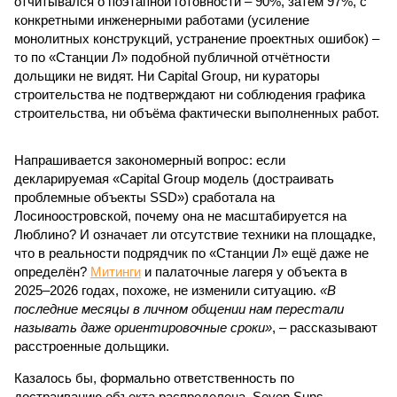
отчитывался о поэтапной готовности – 90%, затем 97%, с
конкретными инженерными работами (усиление
монолитных конструкций, устранение проектных ошибок) –
то по «Станции Л» подобной публичной отчётности
дольщики не видят. Ни Capital Group, ни кураторы
строительства не подтверждают ни соблюдения графика
строительства, ни объёма фактически выполненных работ.
Напрашивается закономерный вопрос: если
декларируемая «Capital Group модель (достраивать
проблемные объекты SSD») сработала на
Лосиноостровской, почему она не масштабируется на
Люблино? И означает ли отсутствие техники на площадке,
что в реальности подрядчик по «Станции Л» ещё даже не
определён?
Митинги
и палаточные лагеря у объекта в
2025–2026 годах, похоже, не изменили ситуацию.
«В
последние месяцы в личном общении нам перестали
называть даже ориентировочные сроки»
, – рассказывают
расстроенные дольщики.
Казалось бы, формально ответственность по
достраиванию объекта распределена. Seven Suns