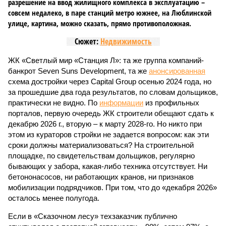
разрешение на ввод жилищного комплекса в эксплуатацию –
совсем недалеко, в паре станций метро южнее, на Люблинской
улице, картина, можно сказать, прямо противоположная.
Сюжет:
Недвижимость
ЖК «Светлый мир «Станция Л»: та же группа компаний-
банкрот Seven Suns Development, та же
анонсированная
схема достройки через Capital Group осенью 2024 года, но
за прошедшие два года результатов, по словам дольщиков,
практически не видно. По
информации
из профильных
порталов, первую очередь ЖК строители обещают сдать к
декабрю 2026 г., вторую – к марту 2028-го. Но никто при
этом из кураторов стройки не задается вопросом: как эти
сроки должны материализоваться? На строительной
площадке, по свидетельствам дольщиков, регулярно
бывающих у забора, какая-либо техника отсутствует. Ни
бетононасосов, ни работающих кранов, ни признаков
мобилизации подрядчиков. При том, что до «декабря 2026»
осталось менее полугода.
Если в «Сказочном лесу» техзаказчик публично