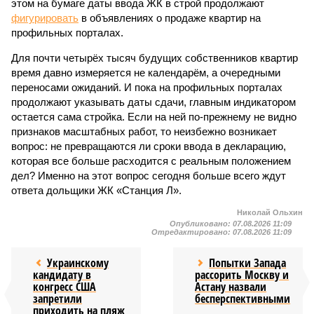
этом на бумаге даты ввода ЖК в строй продолжают
фигурировать
в объявлениях о продаже квартир на
профильных порталах.
Для почти четырёх тысяч будущих собственников квартир
время давно измеряется не календарём, а очередными
переносами ожиданий. И пока на профильных порталах
продолжают указывать даты сдачи, главным индикатором
остается сама стройка. Если на ней по-прежнему не видно
признаков масштабных работ, то неизбежно возникает
вопрос: не превращаются ли сроки ввода в декларацию,
которая все больше расходится с реальным положением
дел? Именно на этот вопрос сегодня больше всего ждут
ответа дольщики ЖК «Станция Л».
Николай Ольхин
Опубликовано:
07.08.2026 11:09
Отредактировано:
07.08.2026 11:09
Украинскому
Попытки Запада
кандидату в
рассорить Москву и
конгресс США
Астану назвали
запретили
бесперспективными
приходить на пляж