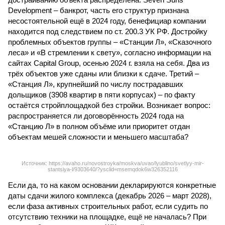
Development – банкрот, часть его структур признана
несостоятельной ещё в 2024 году, бенефициар компании
находится под следствием по ст. 200.3 УК РФ. Достройку
проблемных объектов группы – «Станции Л», «Сказочного
леса» и «В стремлении к свету», согласно информации на
сайтах Capital Group, осенью 2024 г. взяла на себя. Два из
трёх объектов уже сданы или близки к сдаче. Третий –
«Станция Л», крупнейший по числу пострадавших
дольщиков (3908 квартир в пяти корпусах) – по факту
остаётся стройплощадкой без стройки. Возникает вопрос:
распространяется ли договорённость 2024 года на
«Станцию Л» в полном объёме или приоритет отдан
объектам мешей сложности и меньшего масштаба?
Источник: https://avaho.ru/novostroyka/moskva/uvao/lyublino/svetlyy-mir-
stantsiya-l/9303640/?ysclid=msemqdok6w326352116
Если да, то на каком основании декларируются конкретные
даты сдачи жилого комплекса (декабрь 2026 – март 2028),
если фаза активных строительных работ, если судить по
отсутствию техники на площадке, ещё не началась? При