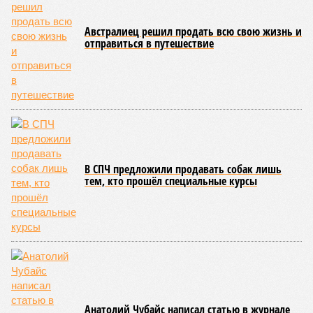
которые для человека довольно опасны. Или попросту
смертельны. И вот несколько тому примеров.
Все стихии сразу
Около 100 лет назад в Поднебесной приключилось то, что
у нас назвали бы тридцатью тремя несчастьями. Страну
последовательно поразили: многолетняя засуха, страшный
паводок, невероятные ливни. Несколько миллионов
человек не пережили этот разгул стихий. Вот что тогда
приключилось.
Зима 1931 года выдалась в Китае чрезвычайно
продолжительной и суровой. Снега образовалось огромное
количество – казалось бы, хороший знак после периода
великой суши, продолжавшегося с 1928-го. Но всё
обратилось катастрофой. Снег растаял, устремился в реки,
начался небывалый паводок, быстро обернувшийся
страшным наводнением, которое обильные весенние ливни
только усугубили. К июню всё это преобразовалось в
массовый потоп, в июле же Китай в дополнение накрыло