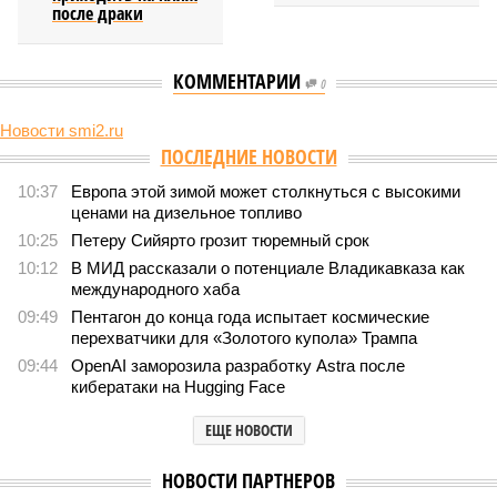
после драки
КОММЕНТАРИИ
0
Новости smi2.ru
Версия
//
Общество
//
Земля уже не раз показывала человечеству свой
крутой нрав – когда покажет снова?
788
Последние времена
Земля уже не раз показывала человечеству свой крутой
нрав – когда покажет снова?
Земля уже не раз показывала человечеству свой крутой нрав – когда
покажет снова? (фото: АР-ТАСС)
Природа постоянно вступает в противоречие с нами. Ведь пока