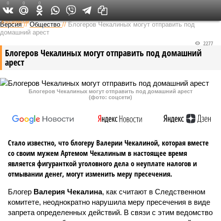
0
0
0
Федеральный выпуск
Версия
//
Общество
//
Блогеров Чекалиных могут отправить под
домашний арест
2277
Блогеров Чекалиных могут отправить под домашний
арест
Блогеров Чекалиных могут отправить под домашний арест
(фото: соцсети)
Стало известно, что блогеру Валерии Чекалиной, которая вместе
со своим мужем Артемом Чекалиным в настоящее время
является фигуранткой уголовного дела о неуплате налогов и
отмывании денег, могут изменить меру пресечения.
Блогер
Валерия Чекалина
, как считают в Следственном
комитете, неоднократно нарушила меру пресечения в виде
запрета определенных действий. В связи с этим ведомство