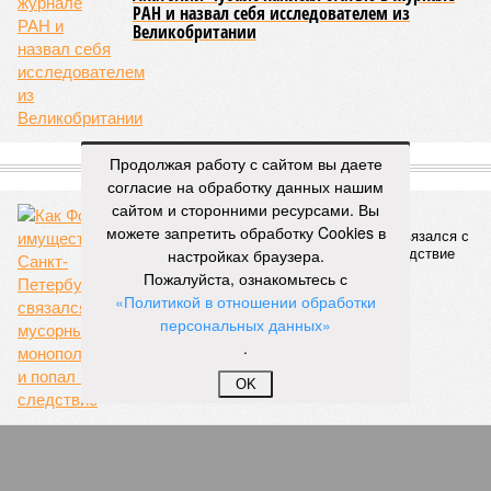
сразу девятью циклонами. Последствия оказались
невообразимыми: наводнение погребло под собой
территорию в 180 тыс. квадратных километров, что равно
по площади Карелии, шести Курским или Калужским
областям, десятку Чуваший.
В общем, недаром события 1931-го находятся на первом
месте в списке самых смертоносных стихийных бедствий,
Продолжая работу с сайтом вы даете
когда-либо происходивших на планете. Число
согласие на обработку данных нашим
пострадавших в тот год достигло 53 млн человек, число
сайтом и сторонними ресурсами. Вы
погибших, по некоторым оценкам, составило 4 миллиона.
можете запретить обработку Cookies в
Впрочем, для Китая подобное не в новинку. Так, в сентябре
настройках браузера.
1887 года вода прорвала многочисленные дамбы на реке
Пожалуйста, ознакомьтесь с
Хуанхэ и быстро залила почти весь Северный Китай, так
«Политикой в отношении обработки
как местность там довольно низменная, и потоп просто не
персональных данных»
встречал препятствий на своём пути, уничтожая деревни и
.
целые города. Водой залило 130 тыс. квадратных
километров (а это больше территорий Оренбургской или
OK
Кировской областей), 2 млн человек остались без крова,
ещё столько же погибли в результате спровоцированной
катастрофой пандемии.