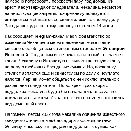
намерено потребовать перевести пару под домашний
арест. Как утверждают следователи, Чекалина, несмотря
на действующие запреты, по-прежнему пользуется
интернетом и общается со свидетелями по своему делу.
Заседание суда по этому вопросу состоится 14 июля.
Как сообщает Telegram-канал Mash, ходатайство об
изменении Чекалиной меры пресечения может быть
связано с ее общением со звездным стилистом
Эльвирой
Янковской
. По данным источника, на который ссылается
канал, Чекалину и Янковскую вызывали на очную ставку
по делу о фейковых брендовых сумках. Но, поскольку
стилист является еще и свидетелем по делу о неуплате
налогов, Лерчек может общаться с ней исключительно с
разрешения следователя. Но во время разговора о
подделках Чекалина будто бы начала диалог сама, не
дождавшись санкции. Из-за этого блогера могут отправить
под домашний арест.
Напомним, летом 2022 года Чекалина обвинила известного
звездного стилиста и амбассадора «Космополитан»
Эльвиру Янковскую в продаже поддельных сумок. Как