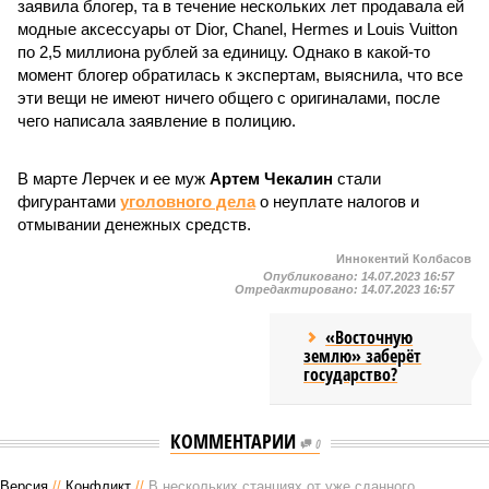
заявила блогер, та в течение нескольких лет продавала ей
модные аксессуары от Dior, Chanel, Hermes и Louis Vuitton
по 2,5 миллиона рублей за единицу. Однако в какой-то
момент блогер обратилась к экспертам, выяснила, что все
эти вещи не имеют ничего общего с оригиналами, после
чего написала заявление в полицию.
В марте Лерчек и ее муж
Артем Чекалин
стали
фигурантами
уголовного дела
о неуплате налогов и
отмывании денежных средств.
Иннокентий Колбасов
Опубликовано:
14.07.2023 16:57
Отредактировано:
14.07.2023 16:57
«Восточную
землю» заберёт
государство?
КОММЕНТАРИИ
0
Версия
//
Конфликт
//
В нескольких станциях от уже сданного