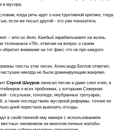
а и мусора.
словам, когда речь идет о конструктивной критике, тогда
ью, если же посыл другой - это уже показатель
т – это их дело. Каждый зарабатывает на жизнь,
ре телеканала «78», отвечая на вопрос о своем
 обратил внимание на тот факт, что не про каждого
ержаны тексты этих песен, Александр Беглов отметил,
 частушки никогда не были доминирующим жанром».
ант
Сергей Шнуров
записал песню и даже снял клип, в
нтейнеров о всех проблемах, с которыми Северная
ой - сосульках, гололеде, неубранных тротуарах,
, а также последствиях мусорной реформы, точнее ее
колько дней перестали вывозить отходы.
ад» в свойственной ему манере с использованием
ы местных чиновников на многочисленные жалобы
ени ролик собран миллионы просмотров.