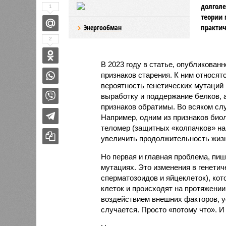
долголе
1
теории 
практич
Энергообман
2
В 2023 году в статье, опубликован
признаков старения. К ним относят
вероятность генетических мутаций 
выработку и поддержание белков, 
признаков обратимы. Во всяком сл
Например, одним из признаков био
теломер (защитных «колпачков» на 
увеличить продолжительность жизн
Но первая и главная проблема, пиш
мутациях. Это изменения в генетич
сперматозоидов и яйцеклеток), ко
клеток и происходят на протяжении
воздействием внешних факторов, ус
случается. Просто «потому что». И