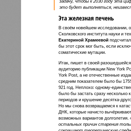
задачу, чтобы к 2030 году эта цифр
это будет выполняться, неизвес
Эта железная печень
В своём новейшем исследовании, о
Сколковского института науки и те
Екатериной Храмеевой
подсчитала
бы этот срок мог быть, если исключ
соматические мутации.
Итак, пишет в своей разошедшейс
аудиторию публикации New York Pos
York Post, а не отечественные изда
средним показателем было бы 1759
921 год. Неплохо: одному-единств
было бы застать сразу несколько 
периодов и крушение десятка-друг
Но мы снова возвращаемся к ката
ДНК, которые начисто вычёркивают
возможных вариантов долголетия.
остальных причин старения толь
сокращают теоретическую сред