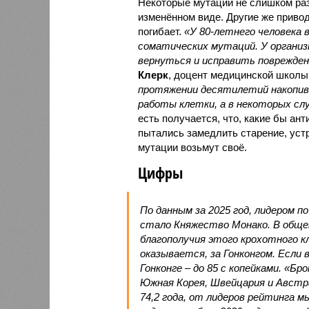
Некоторые мутации не слишком раз
изменённом виде. Другие же привод
погибает.
«У 80-летнего человека
соматических мутаций. У организ
вернуться и исправить повреждени
Клерк
, доцент медицинской школы
протяжении десятилетий накопи
работы клетки, а в некоторых сл
есть получается, что, какие бы ан
пытались замедлить старение, устр
мутации возьмут своё.
Цифры
По данным за 2025 год, лидером п
стало Княжество Монако. В обще
благополучия этого крохотного к
оказывается, за Гонконгом. Если
Гонконге – до 85 с копейками. «Бр
Южная Корея, Швейцария и Австр
74,2 года, от лидеров рейтинга м