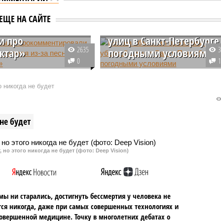
 Крыма
мментировали
Беглов объяснил
ЕЩЕ НА САЙТЕ
ение учителя из-
проблемы с уборкой
и про
улиц в Санкт-Петербурге
2635
ктар»
погодными условиями
0
уволили
Губернатор Санкт-Петербурга
ирующего Украине
Александр Беглов рассказал,
о никогда не будет
ателя техникума,
почему в городе возникла
включил на лекции
проблема уборки, а также
о «Байрактар». В МВД
объяснил отказ сбрасывать в
не будет
 факту инцидента
реку снег, который вывозят с
вана проверка.
улиц городские службы.
 но этого никогда не будет (фото: Deep Vision)
мы ни старались, достигнуть бессмертия у человека не
ся никогда, даже при самых совершенных технологиях и
овершенной медицине. Точку в многолетних дебатах о