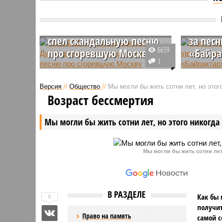
Власти
Сергей Шнуров на
проко
концерте в Дубае вновь
увольн
спел скандальную песню
за песн
6659
про сгоревшую Москву
«Байра
1
Скандальная песня Шнура,
В Крыму 
которая начинается со слов:
симпатиз
Версия
//
Общество
//
Мы могли бы жить сотни лет, но этог
«Вчера приснился сон
преподав
Возраст бессмертия
прекрасный: Москва сгорела
который 
целиком..
песню пр
Мы могли бы жить сотни лет, но этого никогда 
Крыма по
организо
Мы могли бы жить сотни лет,
В РАЗДЕЛЕ
Как бы 
0
получит
Право на память
самой с