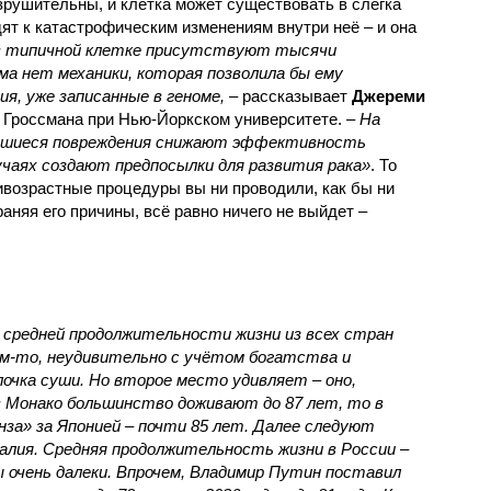
рушительны, и клетка может существовать в слегка
ят к катастрофическим изменениям внутри неё – и она
 в типичной клетке присутствуют тысячи
ма нет механики, которая позволила бы ему
я, уже записанные в геноме,
– рассказывает
Джереми
 Гроссмана при Нью-Йоркском университете.
– На
вшиеся повреждения снижают эффективность
учаях создают предпосылки для развития рака»
. То
тивозрастные процедуры вы ни проводили, как бы ни
аняя его причины, всё равно ничего не выйдет –
о средней продолжительности жизни из всех стран
м-то, неудивительно с учётом богатства и
лочка суши. Но второе место удивляет – оно,
 в Монако большинство доживают до 87 лет, то в
онза» за Японией – почти 85 лет. Далее следуют
алия. Средняя продолжительность жизни в России –
ы очень далеки. Впрочем, Владимир Путин поставил