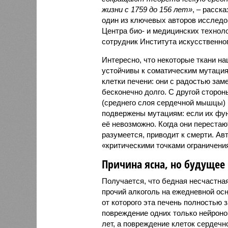
жизни с 1759 до 156 лет»
, – расск
один из ключевых авторов исследо
Центра био- и медицинских технол
сотрудник Института искусственног
Интересно, что некоторые ткани на
устойчивы к соматическим мутациям
клетки печени: они с радостью зам
бесконечно долго. С другой сторон
(среднего слоя сердечной мышцы) и
подвержены мутациям: если их фун
её невозможно. Когда они перестаю
разумеется, приводит к смерти. А
«критическими точками ограничени
Причина ясна, но будущее 
Получается, что бедная несчастна
прочий алкоголь на ежедневной осно
от которого эта печень полностью з
повреждение одних только нейрон
лет, а повреждение клеток сердечн