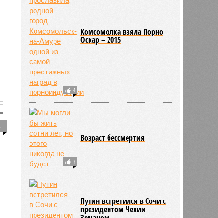
Комсомолка взяла Порно
Оскар – 2015
4
3
Возраст бессмертия
3
Путин встретился в Сочи с
президентом Чехии
Земаном