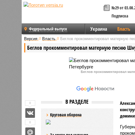
№29 от 03.08.
Подписка
Украина
Власть
Федеральный выпуск
Версия
//
Власть
//
Беглов прокомментировал матерную пе
Беглов прокомментировал матерную песню Шну
Беглов прокомментировал мате
В РАЗДЕЛЕ
Алексан
0
констру
Круговая оборона
домини
0
Губерн
проком
За место под солнцем