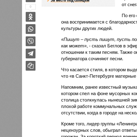
от снег
0
По его 
она воспринимается с благодарност
культуры других людей.
«Пишут – пусть пишут, пусть пою
как может»
, - сказал Беглов в эфи
отношении к таким песням. Также он
губернатора сочиняют песни.
Что касается стиля, в котором выд
что «в Санкт-Петербурге матерные
Напомним, ранее известный музык
котором спел на фоне мусорных ко
столица столкнулась нынешней зим
плохой работе коммунальных служб
отсутствии, когда в городе на нес
Кроме того, лидер группы «Ленингр
нецензурных слов, обыграл ответ
горожан. За короткий период врем