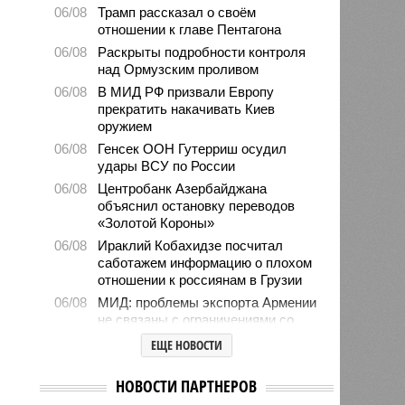
06/08
Трамп рассказал о своём
отношении к главе Пентагона
06/08
Раскрыты подробности контроля
над Ормузским проливом
06/08
В МИД РФ призвали Европу
прекратить накачивать Киев
оружием
06/08
Генсек ООН Гутерриш осудил
удары ВСУ по России
06/08
Центробанк Азербайджана
объяснил остановку переводов
«Золотой Короны»
06/08
Ираклий Кобахидзе посчитал
саботажем информацию о плохом
отношении к россиянам в Грузии
06/08
МИД: проблемы экспорта Армении
не связаны с ограничениями со
стороны Москвы
ЕЩЕ НОВОСТИ
06/08
В Евросоюзе не смогли установить
связь между Россией и
НОВОСТИ ПАРТНЕРОВ
миграционным кризисом в Сеуте