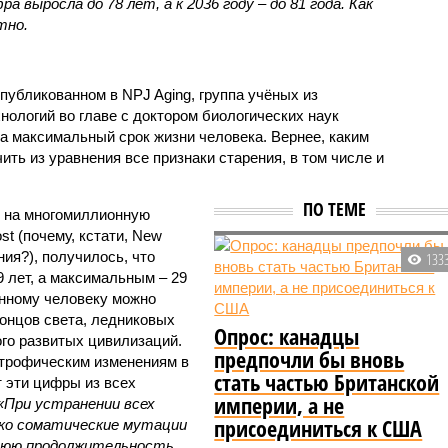
а выросла до 78 лет, а к 2036 году – до 81 года. Как
тно.
публикованном в NPJ Aging, группа учёных из
хнологий во главе с доктором биологических наук
 максимальный срок жизни человека. Вернее, каким
ить из уравнения все признаки старения, в том числе и
ПО ТЕМЕ
я на многомиллионную
t (почему, кстати, New
ния?), получилось, что
133
 лет, а максимальным – 29
енному человеку можно
концов света, ледниковых
Опрос: канадцы
ого развитых цивилизаций.
предпочли бы вновь
строфическим изменениям в
стать частью Британской
 эти цифры из всех
империи, а не
«При устранении всех
присоединиться к США
ко соматические мутации
нюю продолжительность