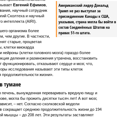
азывает
Евгений Ефимов
,
Американский лидер Дональд
вания, научный сотрудник
Трамп не раз выступал за
огий Сколтеха и научный
присоединение Канады к США,
о интеллекта (AIRI).
указывая, страна могла бы войти в
состав Соединённых Штатов на
шего организма более
правах 51-го штата.
, чем другие. В частности,
енят старые, процветая
ы, клетки миокарда
 нейроны (клетки головного мозга) гораздо более
кция деления и размножения утрачена, восстановить
т функционировать, отказывают сердце и мозг, что,
вторы исследования называют эти типы клеток
я продолжительности жизни».
в тумане
я печень, вынужденная переваривать вредную пищу и
ве, могла бы прожить десятки тысяч лет! А вот мозг,
ависит, – нет. Согласно сколковской модели
ов сокращает среднюю продолжительность жизни до 194
ой мышцы – до 208 лет. Эти результаты заставляют