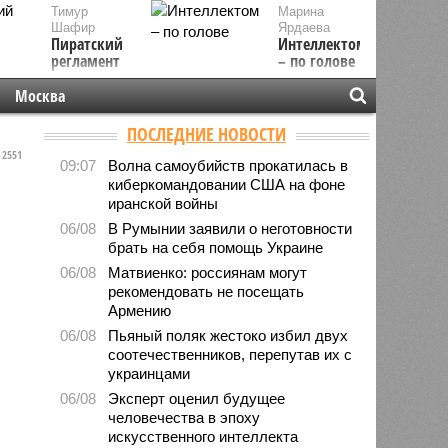
Тимур
Марина
Шафир
Ярдаева
Пиратский
Интеллектом
регламент
– по голове
Москва
ПОСЛЕДНИЕ НОВОСТИ
2551
09:07
Волна самоубийств прокатилась в
киберкомандовании США на фоне
иранской войны
06/08
В Румынии заявили о неготовности
брать на себя помощь Украине
06/08
Матвиенко: россиянам могут
рекомендовать не посещать
Армению
06/08
Пьяный поляк жестоко избил двух
соотечественников, перепутав их с
украинцами
06/08
Эксперт оценил будущее
человечества в эпоху
искусственного интеллекта