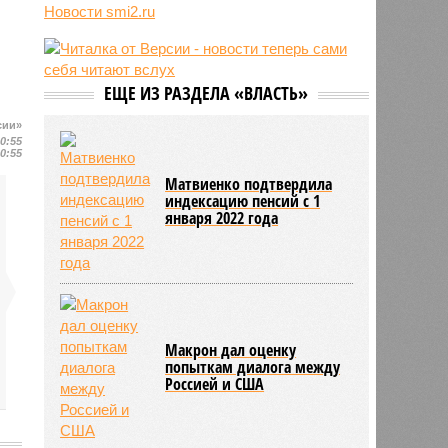
Новости smi2.ru
06/08
Ямпольская объяснила причины
проблем с поступлением в
ведущие вузы страны
06/08
Euractiv: закрытие границы с
ЕЩЕ ИЗ РАЗДЕЛА «ВЛАСТЬ»
Россией спровоцировало спад
экономики Финляндии
сии»
10:55
10:55
Матвиенко подтвердила
индексацию пенсий с 1
января 2022 года
Макрон дал оценку
попыткам диалога между
Россией и США