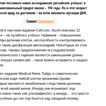
тии поставило новое исследование российских учёных: в
максимальный предел жизни – 194 года. Но и этот возраст
ески вряд ли достижим – во всём виноваты мутации ДНК.
Сюжет:
Здоровье
ной в научном издании Cell.com, были описаны 12
ся – не пугайтесь учёных терминов – повышенная
при делении клетки, неспособность контролировать
а также дисфункция митохондрий. Некоторые из этих
учае, таковы предположения исследователей.
логического старения является уменьшение длины
концах хромосом) – такое можно исправить и заодно
и.
ет издание Medical News Today, в соматических
еском коде любой клетки организма (кроме
торые являются неизбежным следствием деления
 всей нашей жизни. Иногда они возникают под
ловно таких как ультрафиолет, а иногда… это просто
 учёные до сих пор бьются над загадкой почему.