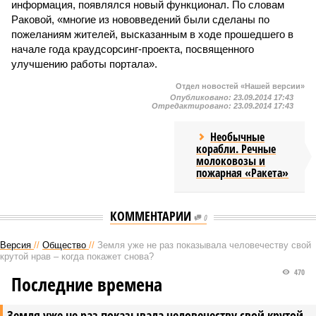
информация, появлялся новый функционал. По словам
Раковой, «многие из нововведений были сделаны по
пожеланиям жителей, высказанным в ходе прошедшего в
начале года краудсорсинг-проекта, посвященного
улучшению работы портала».
Отдел новостей «Нашей версии»
Опубликовано:
23.09.2014 17:43
Отредактировано:
23.09.2014 17:43
Необычные
корабли. Речные
молоковозы и
пожарная «Ракета»
КОММЕНТАРИИ
0
Версия
//
Общество
//
Земля уже не раз показывала человечеству свой
крутой нрав – когда покажет снова?
470
Последние времена
Земля уже не раз показывала человечеству свой крутой