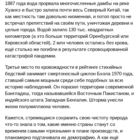
1887 года вода прорвала многочисленные дамбы на реке
Хуанхэ и быстро залила почти весь Северный Китай, так
как местность там довольно низменная, и потоп просто не
встречал препятствий на своём пути, уничтожая деревни и
целые города. Водой залило 130 тыс. квадратных
километров (а это больше территорий Оренбургской или
Кировской областей), 2 млн человек остались без крова,
ещё столько же погибли в результате спровоцированной
катастрофой пандемии.
Третье место по кровожадности в рейтинге стихийных
бедствий занимает смертоносный циклон Бхола 1970 года,
ставший самым мощным среди себе подобных за всю
историю наблюдений. Он поразил территории современной
Бангладеш, тогда называвшейся Восточным Пакистаном, и
индийского штата Западная Бенгалия. Шторма унесли
жизни полумиллиона человек.
Кажется, стремящаяся сохранить свою чистоту природа
что-то знала о том, какие именно страны станут со
временем самыми «грязными» в плане производств, и
планомерно подтачивала их демографию. А как ещё