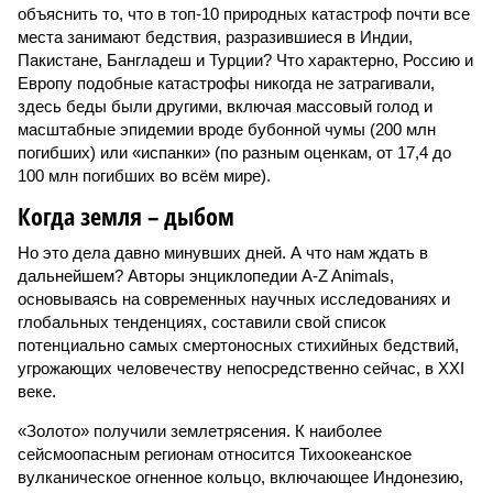
объяснить то, что в топ-10 природных катастроф почти все
места занимают бедствия, разразившиеся в Индии,
Пакистане, Бангладеш и Турции? Что характерно, Россию и
Европу подобные катастрофы никогда не затрагивали,
здесь беды были другими, включая массовый голод и
масштабные эпидемии вроде бубонной чумы (200 млн
погибших) или «испанки» (по разным оценкам, от 17,4 до
100 млн погибших во всём мире).
Когда земля – дыбом
Но это дела давно минувших дней. А что нам ждать в
дальнейшем? Авторы энциклопедии A-Z Animals,
основываясь на современных научных исследованиях и
глобальных тенденциях, составили свой список
потенциально самых смертоносных стихийных бедствий,
угрожающих человечеству непосредственно сейчас, в XXI
веке.
«Золото» получили землетрясения. К наиболее
сейсмоопасным регионам относится Тихоокеанское
вулканическое огненное кольцо, включающее Индонезию,