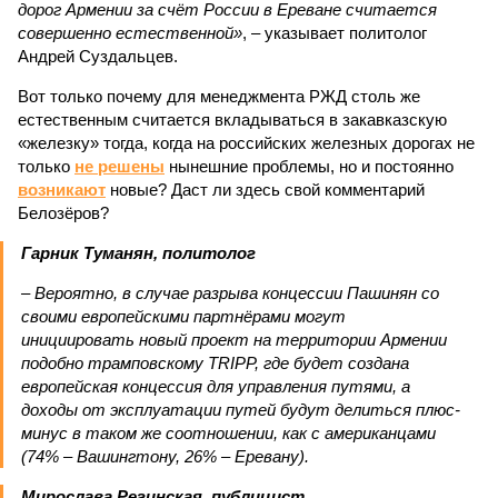
дорог Армении за счёт России в Ереване считается
совершенно естественной»
, – указывает политолог
Андрей Суздальцев.
Вот только почему для менеджмента РЖД столь же
естественным считается вкладываться в закавказскую
«железку» тогда, когда на российских железных дорогах не
только
не решены
нынешние проблемы, но и постоянно
возникают
новые? Даст ли здесь свой комментарий
Белозёров?
Гарник Туманян, политолог
– Вероятно, в случае разрыва концессии Пашинян со
своими европейскими партнёрами могут
инициировать новый проект на территории Армении
подобно трамповскому TRIPP, где будет создана
европейская концессия для управления путями, а
доходы от эксплуатации путей будут делиться плюс-
минус в таком же соотношении, как с американцами
(74% – Вашингтону, 26% – Еревану).
Мирослава Регинская, публицист