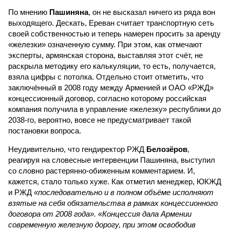
По мнению
Пашиняна
, он не высказал ничего из ряда вон
выходящего. Дескать, Ереван считает транспортную сеть
своей собственностью и теперь намерен просить за аренду
«железки» означенную сумму. При этом, как отмечают
эксперты, армянская сторона, выставляя этот счёт, не
раскрыла методику его калькуляции, то есть, получается,
взяла цифры с потолка. Отдельно стоит отметить, что
заключённый в 2008 году между Арменией и ОАО «РЖД»
концессионный договор, согласно которому российская
компания получила в управление «железку» республики до
2038-го, вероятно, вовсе не предусматривает такой
постановки вопроса.
Неудивительно, что гендиректор РЖД
Белозёров
,
реагируя на словесные интервенции Пашиняна, выступил
со словно растерянно-обиженным комментарием. И,
кажется, стало только хуже. Как отметил менеджер, ЮКЖД
и РЖД
«последовательно и в полном объёме исполняют
взятые на себя обязательства в рамках концессионного
договора от 2008 года». «Концессия дала Армении
современную железную дорогу, при этом освободив