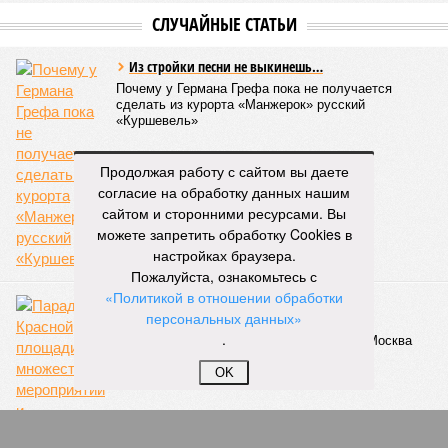
СЛУЧАЙНЫЕ СТАТЬИ
Из стройки песни не выкинешь…
Почему у Германа Грефа пока не получается
сделать из курорта «Манжерок» русский
«Куршевель»
Продолжая работу с сайтом вы даете
согласие на обработку данных нашим
сайтом и сторонними ресурсами. Вы
можете запретить обработку Cookies в
настройках браузера.
Пожалуйста, ознакомьтесь с
«Политикой в отношении обработки
Помним. Гордимся
персональных данных»
Парад на Красной площади, множество
.
мероприятий и масштабный фейерверк - Москва
отпраздновала День Победы
OK