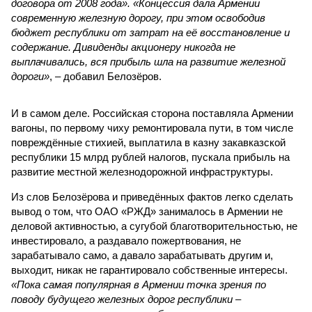
договора от 2008 года». «Концессия дала Армении
современную железную дорогу, при этом освободив
бюджет республики от затрат на её восстановление и
содержание. Дивиденды акционеру никогда не
выплачивались, вся прибыль шла на развитие железной
дороги»
, – добавил Белозёров.
И в самом деле. Российская сторона поставляла Армении
вагоны, по первому чиху ремонтировала пути, в том числе
повреждённые стихией, выплатила в казну закавказской
республики 15 млрд рублей налогов, пускала прибыль на
развитие местной железнодорожной инфраструктуры.
Из слов Белозёрова и приведённых фактов легко сделать
вывод о том, что ОАО «РЖД» занималось в Армении не
деловой активностью, а сугубой благотворительностью, не
инвестировало, а раздавало пожертвования, не
зарабатывало само, а давало зарабатывать другим и,
выходит, никак не гарантировало собственные интересы.
«Пока самая популярная в Армении точка зрения по
поводу будущего железных дорог рес­публики –