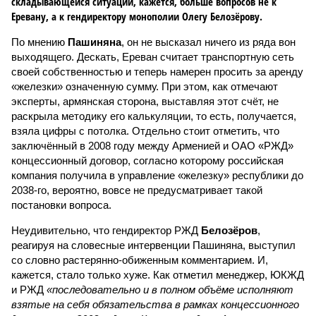
складывающейся ситуации, кажется, больше вопросов не к
Еревану, а к гендиректору монополии Олегу Белозёрову.
По мнению
Пашиняна
, он не высказал ничего из ряда вон
выходящего. Дескать, Ереван считает транспортную сеть
своей собственностью и теперь намерен просить за аренду
«железки» означенную сумму. При этом, как отмечают
эксперты, армянская сторона, выставляя этот счёт, не
раскрыла методику его калькуляции, то есть, получается,
взяла цифры с потолка. Отдельно стоит отметить, что
заключённый в 2008 году между Арменией и ОАО «РЖД»
концессионный договор, согласно которому российская
компания получила в управление «железку» республики до
2038-го, вероятно, вовсе не предусматривает такой
постановки вопроса.
Неудивительно, что гендиректор РЖД
Белозёров
,
реагируя на словесные интервенции Пашиняна, выступил
со словно растерянно-обиженным комментарием. И,
кажется, стало только хуже. Как отметил менеджер, ЮКЖД
и РЖД
«последовательно и в полном объёме исполняют
взятые на себя обязательства в рамках концессионного