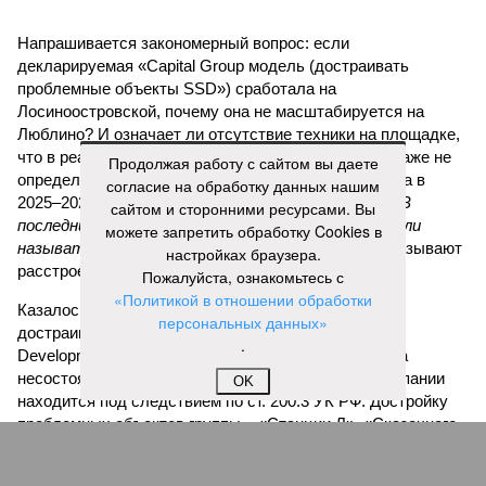
конкретными инженерными работами (усиление
монолитных конструкций, устранение проектных ошибок) –
то по «Станции Л» подобной публичной отчётности
дольщики не видят. Ни Capital Group, ни кураторы
строительства не подтверждают ни соблюдения графика
строительства, ни объёма фактически выполненных работ.
Продолжая работу с сайтом вы даете
согласие на обработку данных нашим
Напрашивается закономерный вопрос: если
сайтом и сторонними ресурсами. Вы
декларируемая «Capital Group модель (достраивать
можете запретить обработку Cookies в
проблемные объекты SSD») сработала на
настройках браузера.
Лосиноостровской, почему она не масштабируется на
Пожалуйста, ознакомьтесь с
Люблино? И означает ли отсутствие техники на площадке,
«Политикой в отношении обработки
что в реальности подрядчик по «Станции Л» ещё даже не
персональных данных»
определён?
Митинги
и палаточные лагеря у объекта в
.
2025–2026 годах, похоже, не изменили ситуацию.
«В
последние месяцы в личном общении нам перестали
OK
называть даже ориентировочные сроки»
, – рассказывают
расстроенные дольщики.
Казалось бы, формально ответственность по
достраиванию объекта распределена. Seven Suns