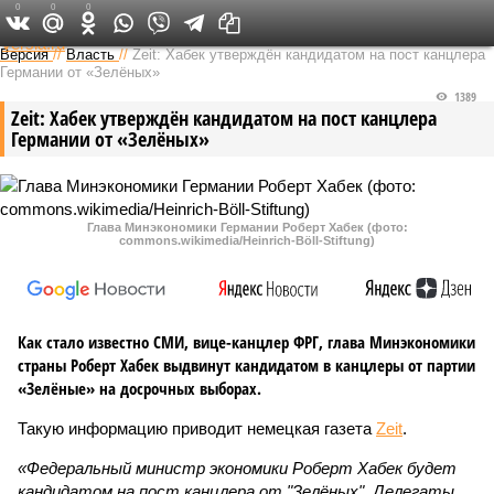
0
0
0
Федеральный выпуск
Версия
//
Власть
//
Zeit: Хабек утверждён кандидатом на пост канцлера
Германии от «Зелёных»
1389
Zeit: Хабек утверждён кандидатом на пост канцлера
Германии от «Зелёных»
Глава Минэкономики Германии Роберт Хабек (фото:
commons.wikimedia/Heinrich-Böll-Stiftung)
Как стало известно СМИ, вице-канцлер ФРГ, глава Минэкономики
страны Роберт Хабек выдвинут кандидатом в канцлеры от партии
«Зелёные» на досрочных выборах.
Такую информацию приводит немецкая газета
Zeit
.
«Федеральный министр экономики Роберт Хабек будет
кандидатом на пост канцлера от "Зелёных". Делегаты