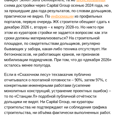
совсем недалеко, в паре станций метро южнее, на Люблинской
улице, картина, можно сказать, прямо противоположная.
Сюжет:
Недвижимость
ЖК «Светлый мир «Станция Л»: та же группа компаний-
банкрот Seven Suns Development, та же
анонсированная
схема достройки через Capital Group осенью 2024 года, но
за прошедшие два года результатов, по словам дольщиков,
практически не видно. По
информации
из профильных
порталов, первую очередь ЖК строители обещают сдать к
декабрю 2026 г., вторую – к марту 2028-го. Но никто при
этом из кураторов стройки не задается вопросом: как эти
сроки должны материализоваться? На строительной
площадке, по свидетельствам дольщиков, регулярно
бывающих у забора, какая-либо техника отсутствует. Ни
бетононасосов, ни работающих кранов, ни признаков
мобилизации подрядчиков. При том, что до «декабря 2026»
осталось менее полугода.
Если в «Сказочном лесу» техзаказчик публично
отчитывался о поэтапной готовности – 90%, затем 97%, с