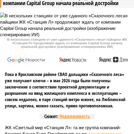
«Сказочного леса» пайщики ЖК «Станция Л» продолжают ждать от
компании Capital Group начала реальной достройки
558
«Станция ожидания» для дольщиков
В нескольких станциях от уже сданного «Сказочного
леса» пайщики ЖК «Станция Л» продолжают ждать от
компании Capital Group начала реальной достройки
В нескольких станциях от уже сданного «Сказочного леса» пайщики ЖК
«Станция Л» продолжают ждать от компании Capital Group начала
реальной достройки (изображение сгенерировано ИИ)
Пока в Ярославском районе СВАО дольщики «Сказочного леса»
уже получают ключи – в мае 2026 года были получены
заключение о соответствии проектной документации и
разрешение на ввод жилищного комплекса в эксплуатацию –