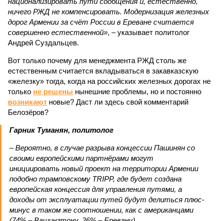
национализировать пути сообщения и, естественно,
ничего РЖД не компенсировать. Модернизация железных
дорог Армении за счёт России в Ереване считается
совершенно естественной»
, – указывает политолог
Андрей Суздальцев.
Вот только почему для менеджмента РЖД столь же
естественным считается вкладываться в закавказскую
«железку» тогда, когда на российских железных дорогах не
только
не решены
нынешние проблемы, но и постоянно
возникают
новые? Даст ли здесь свой комментарий
Белозёров?
Гарник Туманян, политолог
– Вероятно, в случае разрыва концессии Пашинян со
своими европейскими партнёрами могут
инициировать новый проект на территории Армении
подобно трамповскому TRIPP, где будет создана
европейская концессия для управления путями, а
доходы от эксплуатации путей будут делиться плюс-
минус в таком же соотношении, как с американцами
(74% – Вашингтону, 26% – Еревану).