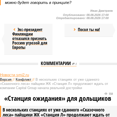
можно будет говорить в принципе?
Иван Дмитриев
Опубликовано:
08.08.2026 17:00
Отредактировано:
08.08.2026 17:00
Экс-президент
Посол ты на!
Финляндии
отказался признать
Россию угрозой для
Европы
КОММЕНТАРИИ
0
НОВОСТИ ПАРТНЕРОВ
ВСУ точно получат десятки
Трамп заснул на церемонии
тысяч новых солдат
прощания с Грэмом*
Новости smi2.ru
Версия
//
Конфликт
//
В нескольких станциях от уже сданного