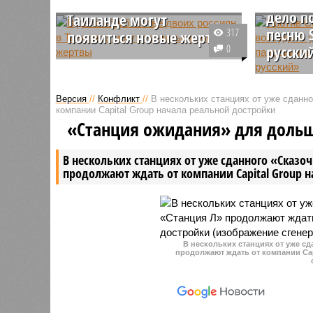
двоих россиян в
дело п
Таиланде могут
песню 
317
появиться новые жертвы
0
русски
Двое граждан Таиланда,
проходящие по делу об убийстве
Уголовно
россиян Дианы и Романа
известно
Версия
//
Конфликт
//
В нескольких станциях от уже сданн
Назимовых, предположительно,
Слепаков
компании Capital Group начала реальной достройки
причастны к гибели ещё
иноагенто
«Станция ожидания» для доль
нескольких человек. Об этом
РФ после
сообщили в полицейском
скандаль
В нескольких станциях от уже сданного «Сказо
участке Хуай-Яй, расположенном
продолжают ждать от компании Capital Group 
в пригороде Паттайи.
В нескольких станциях от уже с
продолжают ждать от компании Cap