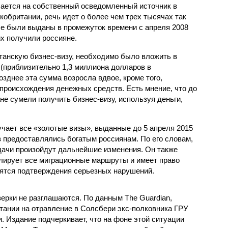
ается на собственный осведомленный источник в
обритании, речь идет о более чем трех тысячах так
е были выданы в промежуток времени с апреля 2008
их получили россияне.
итанскую бизнес-визу, необходимо было вложить в
(приблизительно 1,3 миллиона долларов в
озднее эта сумма возросла вдвое, кроме того,
 происхождения денежных средств. Есть мнение, что до
не сумели получить бизнес-визу, используя деньги,
учает все «золотые визы», выданные до 5 апреля 2015
в предоставлялись богатым россиянам. По его словам,
ыдачи произойдут дальнейшие изменения. Он также
олирует все миграционные маршруты и имеет право
одятся подтверждения серьезных нарушений.
ерки не разглашаются. По данным The Guardian,
итании на отравление в Солсбери экс-полковника ГРУ
. Издание подчеркивает, что на фоне этой ситуации