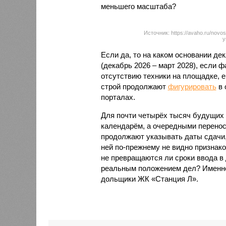
меньшего масштаба?
Источник: https://avaho.ru/novos
y
Если да, то на каком основании д
(декабрь 2026 – март 2028), если 
отсутствию техники на площадке, 
строй продолжают
фигурировать
в 
порталах.
Для почти четырёх тысяч будущих 
календарём, а очередными перенос
продолжают указывать даты сдачи,
ней по-прежнему не видно признако
не превращаются ли сроки ввода в
реальным положением дел? Именно 
дольщики ЖК «Станция Л».