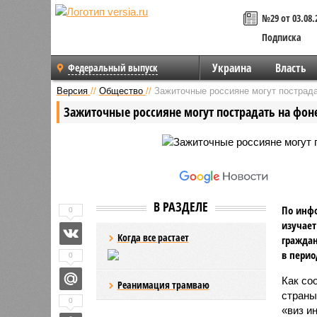
№29 от 03.08.
Подписка
Украина
Власть
Федеральный выпуск
Версия
//
Общество
//
Зажиточные россияне могут пострад
Зажиточные россияне могут пострадать на фон
В РАЗДЕЛЕ
По инфо
0
изучает
Когда все растает
граждан
в перио
0
Как со
Реанимация трамваю
страны
0
«виз и