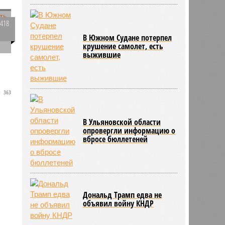
2418
0
В Южном Судане потерпел
крушение самолет, есть
выжившие
363
В Ульяновской области
опровергли информацию о
вбросе бюллетеней
Дональд Трамп едва не
объявил войну КНДР