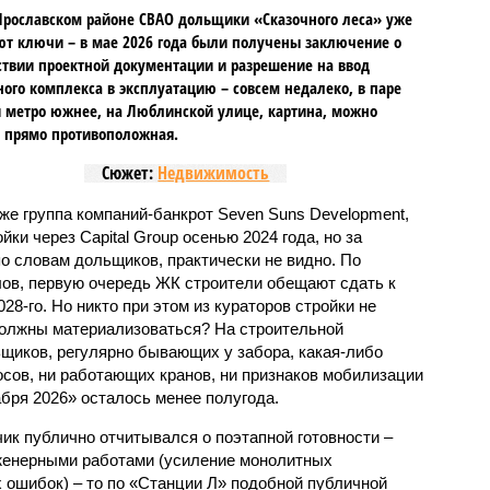
Ярославском районе СВАО дольщики «Сказочного леса» уже
т ключи – в мае 2026 года были получены заключение о
ствии проектной документации и разрешение на ввод
го комплекса в эксплуатацию – совсем недалеко, в паре
 метро южнее, на Люблинской улице, картина, можно
, прямо противоположная.
Сюжет:
Недвижимость
же группа компаний-банкрот Seven Suns Development,
ки через Capital Group осенью 2024 года, но за
о словам дольщиков, практически не видно. По
ов, первую очередь ЖК строители обещают сдать к
028-го. Но никто при этом из кураторов стройки не
 должны материализоваться? На строительной
щиков, регулярно бывающих у забора, какая-либо
осов, ни работающих кранов, ни признаков мобилизации
абря 2026» осталось менее полугода.
ик публично отчитывался о поэтапной готовности –
нженерными работами (усиление монолитных
 ошибок) – то по «Станции Л» подобной публичной