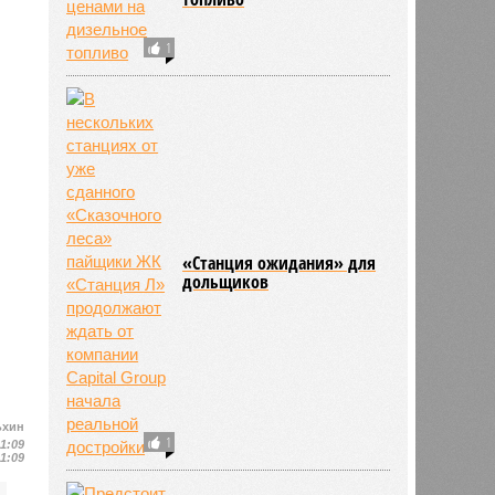
1
«Станция ожидания» для
дольщиков
ьхин
1
11:09
11:09