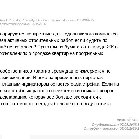
troyka/moskva/uvao/lyublino/svetlyy-mir-stantsiya-l/9303640/?
sclid=msemqdok6w326352116
екларируются конкретные даты сдачи жилого комплекса
фаза активных строительных работ, если судить по
ещё не началась? При этом на бумаге даты ввода ЖК в
объявлениях о продаже квартир на профильных
собственников квартир время давно измеряется не
ами ожиданий. И пока на профильных порталах
 главным индикатором остается сама стройка. Если на
в масштабных работ, то неизбежно возникает вопрос:
 декларацию, которая все больше расходится с
на этот вопрос сегодня больше всего ждут ответа
Николай Ол
Опубликовано:
07.08.2026 
Отредактировано:
07.08.2026 