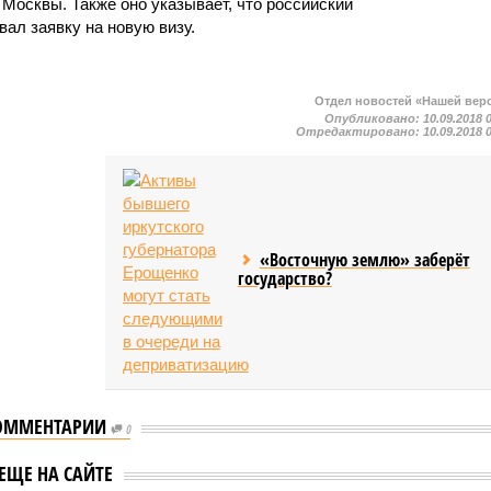
Москвы. Также оно указывает, что российский
ал заявку на новую визу.
Отдел новостей «Нашей вер
Опубликовано:
10.09.2018 
Отредактировано:
10.09.2018 
«Восточную землю» заберёт
государство?
ОММЕНТАРИИ
 Семена
0
ова* могут
Россияне стали вдвое
ЕЩЕ НА САЙТЕ
ить уголовное
реже ездить в Европу на