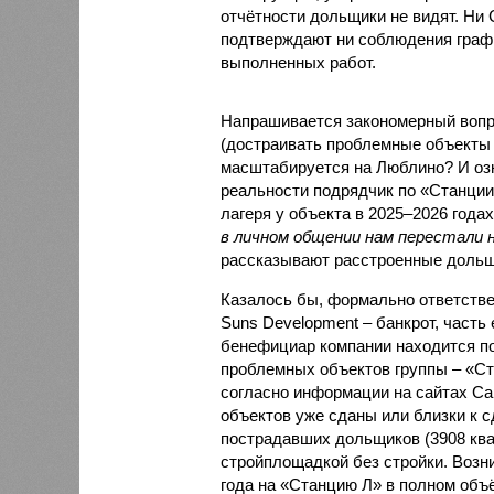
отчётности дольщики не видят. Ни C
подтверждают ни соблюдения графи
выполненных работ.
Напрашивается закономерный вопро
(достраивать проблемные объекты 
масштабируется на Люблино? И озн
реальности подрядчик по «Станци
лагеря у объекта в 2025–2026 года
в личном общении нам перестали 
рассказывают расстроенные дольщ
Казалось бы, формально ответстве
Suns Development – банкрот, часть 
бенефициар компании находится под
проблемных объектов группы – «Ста
согласно информации на сайтах Capi
объектов уже сданы или близки к с
пострадавших дольщиков (3908 квар
стройплощадкой без стройки. Возни
года на «Станцию Л» в полном объ