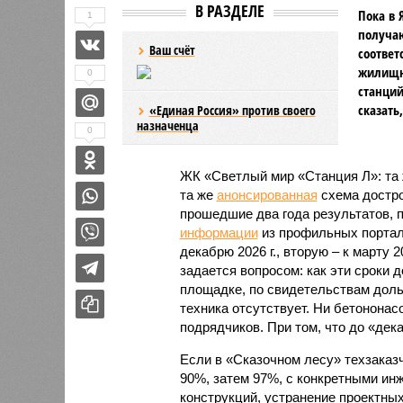
В РАЗДЕЛЕ
Пока в 
1
получаю
Ваш счёт
соответ
жилищно
0
станций
сказать
«Единая Россия» против своего
назначенца
0
ЖК «Светлый мир «Станция Л»: та 
та же
анонсированная
схема дострой
прошедшие два года результатов, п
информации
из профильных портал
декабрю 2026 г., вторую – к марту 2
задается вопросом: как эти сроки
площадке, по свидетельствам доль
техника отсутствует. Ни бетононас
подрядчиков. При том, что до «дек
Если в «Сказочном лесу» техзаказч
90%, затем 97%, с конкретными и
конструкций, устранение проектных