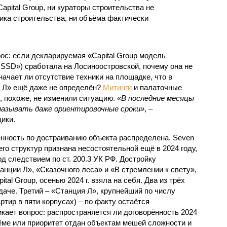
apital Group, ни кураторы строительства не
ка строительства, ни объёма фактически
с: если декларируемая «Capital Group модель
SSD») сработала на Лосиноостровской, почему она не
ачает ли отсутствие техники на площадке, что в
и Л» ещё даже не определён?
Митинги
и палаточные
х, похоже, не изменили ситуацию.
«В последние месяцы
называть даже ориентировочные сроки»
, –
ики.
нность по достраиванию объекта распределена. Seven
его структур признана несостоятельной ещё в 2024 году,
 следствием по ст. 200.3 УК РФ. Достройку
нции Л», «Сказочного леса» и «В стремлении к свету»,
tal Group, осенью 2024 г. взяла на себя. Два из трёх
даче. Третий – «Станция Л», крупнейший по числу
тир в пяти корпусах) – по факту остаётся
кает вопрос: распространяется ли договорённость 2024
ёме или приоритет отдан объектам мешей сложности и