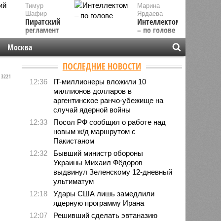
Тимур
Марина
Шафир
Ярдаева
Пиратский
Интеллектом
регламент
– по голове
Москва
ПОСЛЕДНИЕ НОВОСТИ
3221
12:36
IT-миллионеры вложили 10
миллионов долларов в
аргентинское ранчо-убежище на
случай ядерной войны
12:33
Посол РФ сообщил о работе над
новым ж/д маршрутом с
Пакистаном
12:32
Бывший министр обороны
Украины Михаил Фёдоров
выдвинул Зеленскому 12-дневный
ультиматум
12:18
Удары США лишь замедлили
ядерную программу Ирана
12:07
Решивший сделать эвтаназию