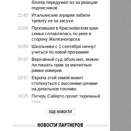
блогер передумал из-за реакции
подписчиков
11:43
Итальянские аграрии забили
тревогу из-за засухи
11:09
Пропавшая в Красноярском крае
семья сплавлялась по реке в
сторону Железногорска
10:59
Школьники с 1 сентября начнут
учиться по новой программе
10:47
Верховный суд объяснил, можно
ли лишать прав за магнитные
рамки номеров
10:37
Европа этой зимой может
столкнуться с высокими ценами
на дизельное топливо
10:25
Петеру Сийярто грозит тюремный
срок
10:12
В МИД рассказали о потенциале
ЕЩЕ НОВОСТИ
Владикавказа как международного
хаба
НОВОСТИ ПАРТНЕРОВ
09:49
Пентагон до конца года испытает