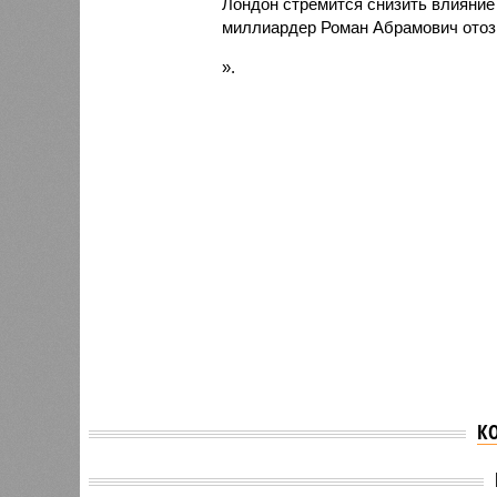
Лондон стремится снизить влияние 
миллиардер Роман Абрамович отозв
».
К
Против
Слепак
В деле об убийстве
возбуд