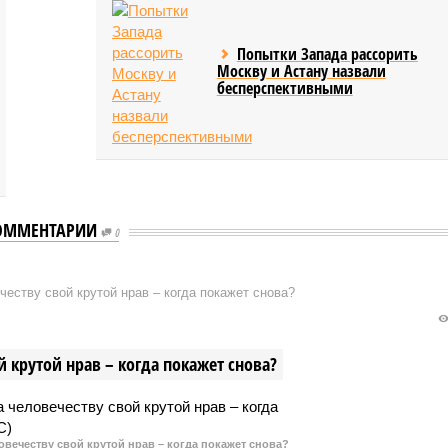
Попытки Запада рассорить
Москву и Астану назвали
бесперспективными
ОММЕНТАРИИ
0
еству свой крутой нрав – когда покажет снова?
 крутой нрав – когда покажет снова?
овечеству свой крутой нрав – когда покажет снова?