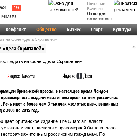
Вячеслав
2026
Калинин
Окно для
Реклама
возможностей
Конфликт
Общество
Бизнес
Спорт
Культура
ать на фоне «дела Скрипалей»
е «дела Скрипалей»
рмации британской прессы, в настоящее время Лондон
 правомерность выдачи «виз инвесторов» сотням российских
. Речь идет о более чем 3 тысячах «золотых виз», выданных
д с 2008 по 2015 год.
общает британское издание The Guardian, власти
 устанавливают, насколько правомерной была выдача
нвестора» зажиточным российским гражданам. По