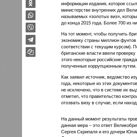
информации издания, которое ссыл
министерстве внутренних дел Велик
называемых «золотых виз», которы
до конца 2015 года. Более 700 из н
На тот момент, чтобы получить бр
экономику страны миллион фунтов 
соответствии с текущим курсом). П
британские власти ввели проверку
этого некоторые российские гражда
полученные коррупционным путем.
Как заявил источник, ведомство из
года, некоторые из этих документо
не исключено, что в системе их в
отметил, что правительство контр
отозвать визу в случае, если нах
На данный момент результаты пров
данная мера – это ответ Великобр
Сергея Скрипаля и его дочери Юлии