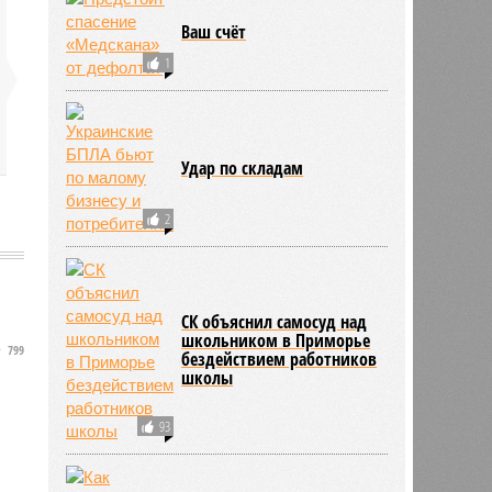
Ваш счёт
1
Удар по складам
2
СК объяснил самосуд над
школьником в Приморье
799
бездействием работников
школы
93