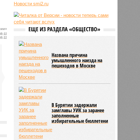
космические перехватчики для
Новости smi2.ru
«Золотого купола» Трампа
09:44
OpenAI заморозила разработку
Astra после кибератаки на Hugging
Face
ЕЩЕ ИЗ РАЗДЕЛА «ОБЩЕСТВО»
сии»
08:11
09:44
ВС РФ используют в бою
08:11
восстановленные трофейные
дроны Vampire
Названа причина
умышленного наезда на
пешеходов в Москве
В Бурятии задержали
замглавы УИК за заранее
заполненные
избирательные бюллетени