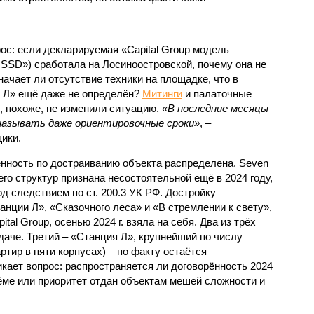
с: если декларируемая «Capital Group модель
SSD») сработала на Лосиноостровской, почему она не
ачает ли отсутствие техники на площадке, что в
и Л» ещё даже не определён?
Митинги
и палаточные
х, похоже, не изменили ситуацию.
«В последние месяцы
называть даже ориентировочные сроки»
, –
ики.
нность по достраиванию объекта распределена. Seven
его структур признана несостоятельной ещё в 2024 году,
 следствием по ст. 200.3 УК РФ. Достройку
нции Л», «Сказочного леса» и «В стремлении к свету»,
tal Group, осенью 2024 г. взяла на себя. Два из трёх
даче. Третий – «Станция Л», крупнейший по числу
тир в пяти корпусах) – по факту остаётся
кает вопрос: распространяется ли договорённость 2024
ёме или приоритет отдан объектам мешей сложности и