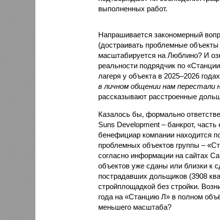
выполненных работ.
Напрашивается закономерный вопро
(достраивать проблемные объекты 
масштабируется на Люблино? И озн
реальности подрядчик по «Станци
лагеря у объекта в 2025–2026 года
в личном общении нам перестали 
рассказывают расстроенные дольщ
Казалось бы, формально ответстве
Suns Development – банкрот, часть 
бенефициар компании находится под
проблемных объектов группы – «Ста
согласно информации на сайтах Capi
объектов уже сданы или близки к с
пострадавших дольщиков (3908 квар
стройплощадкой без стройки. Возни
года на «Станцию Л» в полном объ
меньшего масштаба?