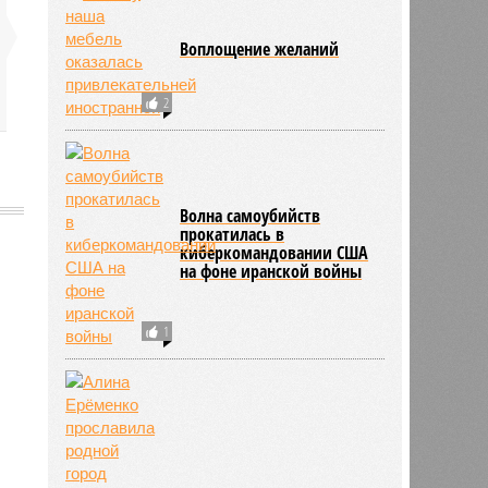
Воплощение желаний
2
Волна самоубийств
прокатилась в
киберкомандовании США
на фоне иранской войны
570
1