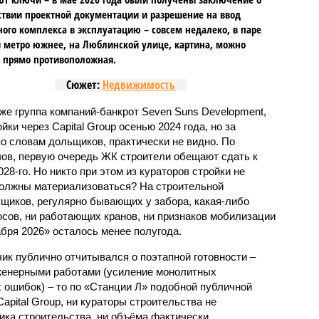
ствии проектной документации и разрешение на ввод
го комплекса в эксплуатацию – совсем недалеко, в паре
 метро южнее, на Люблинской улице, картина, можно
, прямо противоположная.
Сюжет:
Недвижимость
же группа компаний-банкрот Seven Suns Development,
ки через Capital Group осенью 2024 года, но за
о словам дольщиков, практически не видно. По
ов, первую очередь ЖК строители обещают сдать к
028-го. Но никто при этом из кураторов стройки не
 должны материализоваться? На строительной
щиков, регулярно бывающих у забора, какая-либо
осов, ни работающих кранов, ни признаков мобилизации
абря 2026» осталось менее полугода.
ик публично отчитывался о поэтапной готовности –
нженерными работами (усиление монолитных
 ошибок) – то по «Станции Л» подобной публичной
apital Group, ни кураторы строительства не
ка строительства, ни объёма фактически