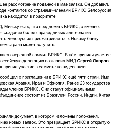
шее рассмотрение поданной в мае заявки. Он добавил,
ходе контактов со странами-членами БРИКС Белоруссия
явка находится в приоритете.
, Минску есть, что предложить БРИКС, а именно:
е, создание более справедливых альтернатив
что Белоруссия присматривается к Новому банку
щем страна может вступить.
ошёл очередной саммит БРИКС. В нём приняли участие
 российскую делегацию возглавил МИД
Сергей Лавров
.
н
принял участие в саммите по видеосвязи.
сообщил о приглашении в БРИКС ещё пяти стран. Ими
довская Аравия, Иран и Эфиопия. Ранее 23 государства
ряды членов БРИКС. Они станут официальными
объединение состоит из Бразилии, России, Индии, Китая
иняли документ, в котором изложены положения,
ению новых заявок. Это превращает БРИКС в открытую