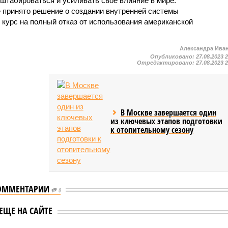
штабироваться и усиливать своё влияние в мире.
 принято решение о создании внутренней системы
 курс на полный отказ от использования американской
Александра Ива
Опубликовано:
27.08.2023 
Отредактировано:
27.08.2023 
В Москве завершается один
из ключевых этапов подготовки
к отопительному сезону
ОММЕНТАРИИ
0
Турция пока не
планирует
ия передала РФ
ЕЩЕ НА САЙТЕ
ратифицировать заявку
 с заявкой на