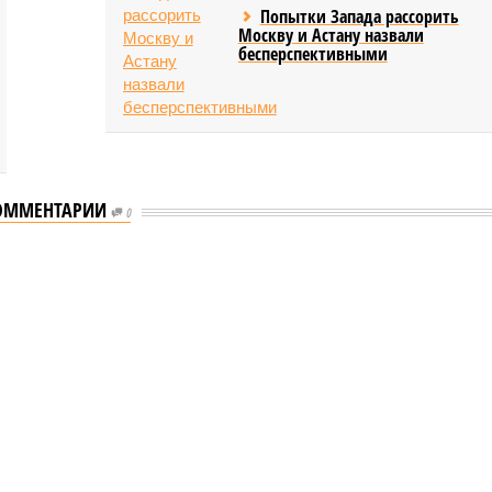
Попытки Запада рассорить
Москву и Астану назвали
бесперспективными
ОММЕНТАРИИ
0
еству свой крутой нрав – когда покажет снова?
 крутой нрав – когда покажет снова?
овечеству свой крутой нрав – когда покажет снова?
(фото: АР-ТАСС)