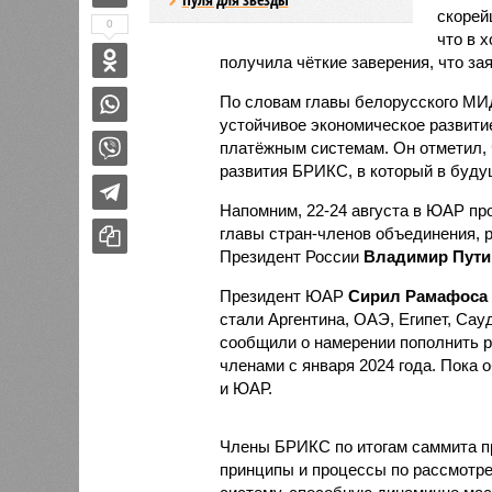
скорей
0
что в 
получила чёткие заверения, что за
По словам главы белорусского МИД
устойчивое экономическое развити
платёжным системам. Он отметил, 
развития БРИКС, в который в буду
Напомним, 22-24 августа в ЮАР пр
главы стран-членов объединения,
Президент России
Владимир Пути
Президент ЮАР
Сирил Рамафоса
стали Аргентина, ОАЭ, Египет, Сау
сообщили о намерении пополнить 
членами с января 2024 года. Пока 
и ЮАР.
Члены БРИКС по итогам саммита пр
принципы и процессы по рассмотр