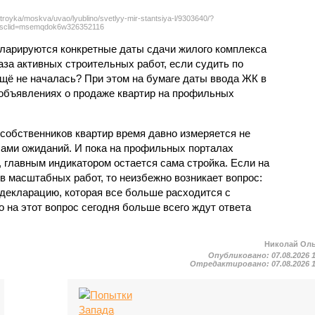
troyka/moskva/uvao/lyublino/svetlyy-mir-stantsiya-l/9303640/?
sclid=msemqdok6w326352116
екларируются конкретные даты сдачи жилого комплекса
фаза активных строительных работ, если судить по
ещё не началась? При этом на бумаге даты ввода ЖК в
объявлениях о продаже квартир на профильных
собственников квартир время давно измеряется не
ами ожиданий. И пока на профильных порталах
 главным индикатором остается сама стройка. Если на
в масштабных работ, то неизбежно возникает вопрос:
 декларацию, которая все больше расходится с
на этот вопрос сегодня больше всего ждут ответа
Николай Ол
Опубликовано:
07.08.2026 
Отредактировано:
07.08.2026 