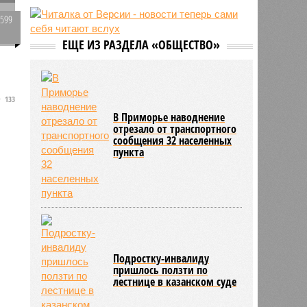
натовского куратора атак БПЛА по
2599
Ленинградской и Калининградской
областям
0
ЕЩЕ ИЗ РАЗДЕЛА «ОБЩЕСТВО»
09:42
Африканская конфедерация
футбола поддержала Инфантино
на фоне скандала
09:35
Трамп подписал новые указы
133
против гражданства по рождению и
В Приморье наводнение
«родильного туризма»
отрезало от транспортного
09:07
Волна самоубийств прокатилась в
сообщения 32 населенных
киберкомандовании США на фоне
пункта
иранской войны
Подростку-инвалиду
пришлось ползти по
лестнице в казанском суде