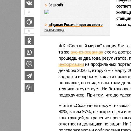
Ваш счёт
соответ
жилищно
0
станций
сказать
«Единая Россия» против своего
назначенца
0
ЖК «Светлый мир «Станция Л»: та 
та же
анонсированная
схема дострой
прошедшие два года результатов, п
информации
из профильных портал
декабрю 2026 г., вторую – к марту 2
задается вопросом: как эти сроки
площадке, по свидетельствам доль
техника отсутствует. Ни бетононас
подрядчиков. При том, что до «дек
Если в «Сказочном лесу» техзаказч
90%, затем 97%, с конкретными и
конструкций, устранение проектных
отчётности дольщики не видят. Ни C
подтверждают ни соблюдения графи