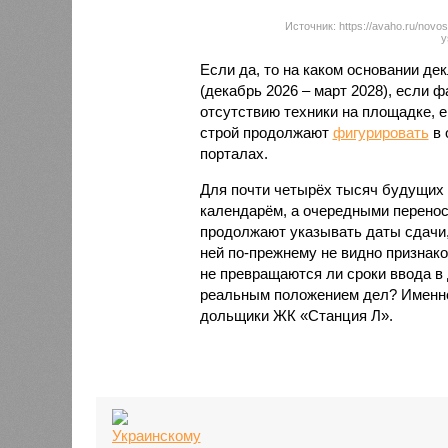
Источник: https://avaho.ru/novos
y
Если да, то на каком основании д
(декабрь 2026 – март 2028), если 
отсутствию техники на площадке, 
строй продолжают
фигурировать
в 
порталах.
Для почти четырёх тысяч будущих 
календарём, а очередными перенос
продолжают указывать даты сдачи,
ней по-прежнему не видно признако
не превращаются ли сроки ввода в
реальным положением дел? Именно 
дольщики ЖК «Станция Л».