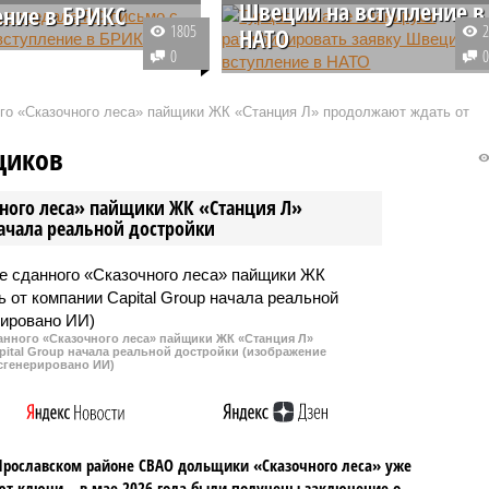
Швеции на вступление в
ение в БРИКС
1805
НАТО
авительства Малайзии
0
рагим сообщил, что
Ратификации Турцией заявки
аправила России заявку
Стокгольма на вступление в
ого «Сказочного леса» пайщики ЖК «Станция Л» продолжают ждать от
ление в БРИКС. Он
Североатлантический альянс в
о готовности Малайзии
ближайшее время ожидать не
щиков
к полноправным членом
стоит. До конца текущего месяца
ия, так и его
этого точно не произойдет.
чного леса» пайщики ЖК «Станция Л»
ческим партнёром.
начала реальной достройки
данного «Сказочного леса» пайщики ЖК «Станция Л»
ital Group начала реальной достройки (изображение
сгенерировано ИИ)
Ярославском районе СВАО дольщики «Сказочного леса» уже
т ключи – в мае 2026 года были получены заключение о