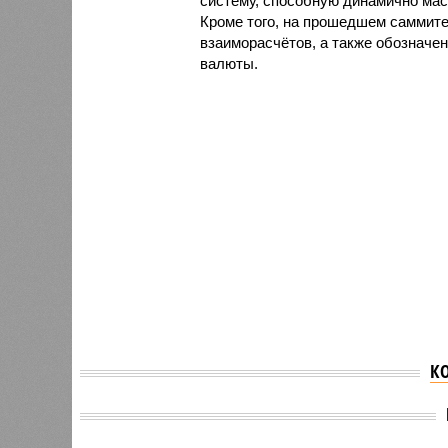
систему, способную динамично мас
Кроме того, на прошедшем саммите
взаиморасчётов, а также обозначен
валюты.
К
Bloomberg: Турция
Малайз
подала формальную
письмо