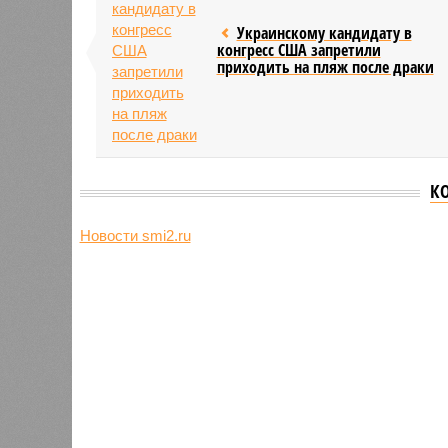
Украинскому кандидату в
конгресс США запретили
приходить на пляж после драки
К
Новости smi2.ru
Версия
//
Общество
//
Земля уже не раз показывала человеч
Последние времена
Земля уже не раз показывала человечеству свой
Земля уже не раз показывала чел