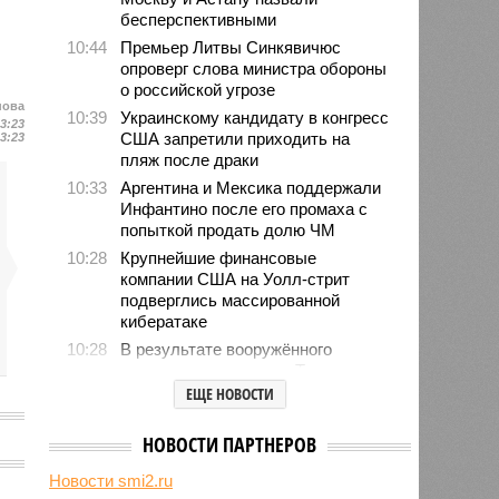
бесперспективными
10:44
Премьер Литвы Синкявичюс
опроверг слова министра обороны
о российской угрозе
нова
10:39
Украинскому кандидату в конгресс
23:23
США запретили приходить на
23:23
пляж после драки
10:33
Аргентина и Мексика поддержали
Инфантино после его промаха с
попыткой продать долю ЧМ
10:28
Крупнейшие финансовые
компании США на Уолл-стрит
подверглись массированной
кибератаке
10:28
В результате вооружённого
нападения на школу в Таиланде
погибли 7 человек
ЕЩЕ НОВОСТИ
10:02
Знаменитый район Брайтон-Бич
попал в зону риска из-за
НОВОСТИ ПАРТНЕРОВ
смертельного вируса Бурбон
Новости smi2.ru
09:52
Хакеры добрались до переписки