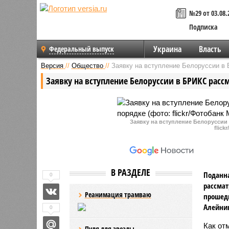
№29 от 03.08.
Подписка
Украина
Власть
Федеральный выпуск
Версия
//
Общество
//
Заявку на вступление Белоруссии в
Заявку на вступление Белоруссии в БРИКС расс
Заявку на вступление Белоруссии
flick
В РАЗДЕЛЕ
Поданна
0
рассмат
Реанимация трамваю
прошедш
Алейни
0
Как от
Пуля для звезды