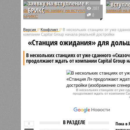
заявку на вступление в
вступл
2081
БРИКС
Глава пр
0
Как стало известно СМИ, власти
Анвар Иб
Турции несколько месяцев назад
страна н
Версия
//
Конфликт
//
В нескольких станциях от уже сданн
направили официальную заявку
на вступ
компании Capital Group начала реальной достройки
на присоединение страны к
сообщил 
«Станция ожидания» для доль
БРИКС. На данный момент в
стать ка
объединении насчитывается 10
объединен
В нескольких станциях от уже сданного «Сказо
стран.
стратеги
продолжают ждать от компании Capital Group 
В нескольких станциях от уже с
продолжают ждать от компании Cap
В РАЗДЕЛЕ
Пока в 
0
получаю