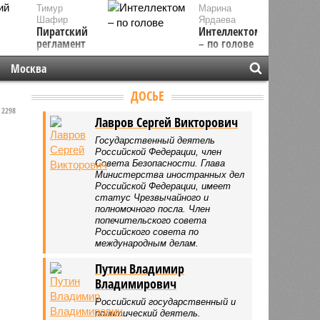
Тимур
Марина
Шафир
Ярдаева
Пиратский
Интеллектом
регламент
– по голове
Москва
ДОСЬЕ
2298
Лавров Сергей Викторович
Государственный деятель
Российской Федерации, член
Совета Безопасности. Глава
Министерства иностранных дел
Российской Федерации, имеет
статус Чрезвычайного и
полномочного посла. Член
попечительского совета
Российского совета по
международным делам.
Путин Владимир
Владимирович
Российский государственный и
политический деятель.