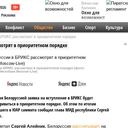
Вячеслав
2026
Калинин
Окно для
Реклама
возможностей
Конфликт
Общество
Бизнес
Спорт
Культура
 БРИКС рассмотрят в приоритетном порядке
мотрят в приоритетном порядке
 в БРИКС рассмотрят в приоритетном порядке (фото:
r/Фотобанк Moscow-Live)
я Белоруссией заявка на вступление в БРИКС будет
риваться в приоритетном порядке. Об этом по итогам
его в ЮАР саммита сообщил глава МИД республики Сергей
к.
метил
Сергей Алейник
, Белоруссия
рассчитывает
на