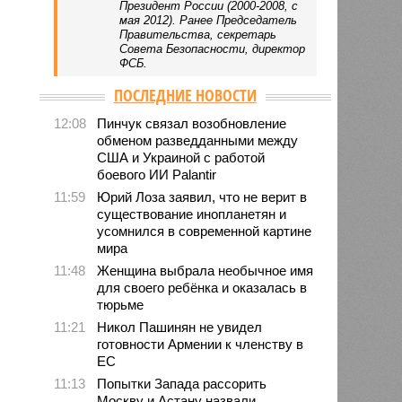
Президент России (2000-2008, с
мая 2012). Ранее Председатель
Правительства, секретарь
Совета Безопасности, директор
ФСБ.
ПОСЛЕДНИЕ НОВОСТИ
12:08
Пинчук связал возобновление
обменом разведданными между
США и Украиной с работой
боевого ИИ Palantir
11:59
Юрий Лоза заявил, что не верит в
существование инопланетян и
усомнился в современной картине
мира
11:48
Женщина выбрала необычное имя
для своего ребёнка и оказалась в
тюрьме
11:21
Никол Пашинян не увидел
готовности Армении к членству в
ЕС
11:13
Попытки Запада рассорить
Москву и Астану назвали