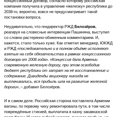
концессионный договор, согласно которому российская
компания получила в управление «железку» республики до
2038-го, вероятно, вовсе не предусматривает такой
постановки вопроса.
Неудивительно, что гендиректор РЖД
Белозёров
,
реагируя на словесные интервенции Пашиняна, выступил
со словно растерянно-обиженным комментарием. И,
кажется, стало только хуже. Как отметил менеджер, ЮКЖД
и РЖД
«последовательно и в полном объёме исполняют
взятые на себя обязательства в рамках концессионного
договора от 2008 года». «Концессия дала Армении
современную железную дорогу, при этом освободив
бюджет республики от затрат на её восстановление и
содержание. Дивиденды акционеру никогда не
выплачивались, вся прибыль шла на развитие железной
дороги»
, – добавил Белозёров.
И в самом деле. Российская сторона поставляла Армении
вагоны, по первому чиху ремонтировала пути, в том числе
повреждённые стихией, выплатила в казну закавказской