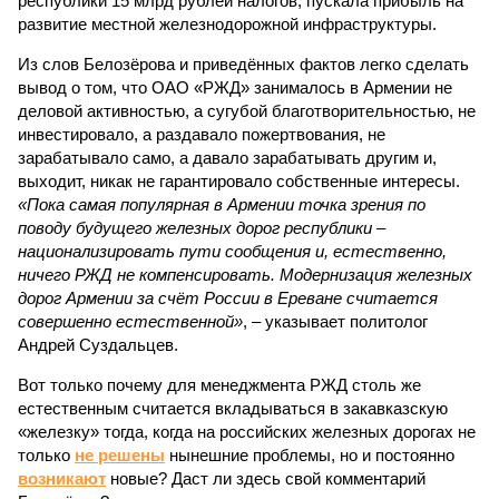
республики 15 млрд рублей налогов, пускала прибыль на
развитие местной железнодорожной инфраструктуры.
Из слов Белозёрова и приведённых фактов легко сделать
вывод о том, что ОАО «РЖД» занималось в Армении не
деловой активностью, а сугубой благотворительностью, не
инвестировало, а раздавало пожертвования, не
зарабатывало само, а давало зарабатывать другим и,
выходит, никак не гарантировало собственные интересы.
«Пока самая популярная в Армении точка зрения по
поводу будущего железных дорог рес­публики –
национализировать пути сообщения и, естественно,
ничего РЖД не компенсировать. Модернизация железных
дорог Армении за счёт России в Ереване считается
совершенно естественной»
, – указывает политолог
Андрей Суздальцев.
Вот только почему для менеджмента РЖД столь же
естественным считается вкладываться в закавказскую
«железку» тогда, когда на российских железных дорогах не
только
не решены
нынешние проблемы, но и постоянно
возникают
новые? Даст ли здесь свой комментарий