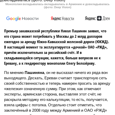
Монополия вкладывалась-вкладывалась в Армению и довкладывалась
(фото: Deep Vision)
Премьер закавказской республики Никол Пашинян заявил, что
его страна может потребовать у Москвы до 2 млрд долларов
ежегодно за аренду Южно-Кавказской железной дороги (ЮКЖД).
В настоящий момент та эксплуатируется «дочкой» ОАО «РЖД»,
причём исключительно за российский счёт. И в
складывающейся ситуации, кажется, больше вопросов не к
Еревану, а к гендиректору монополии Олегу Белозёрову.
По мнению
Пашиняна
, он не высказал ничего из ряда вон
выходящего. Дескать, Ереван считает транспортную сеть
своей собственностью и теперь намерен просить за аренду
«железки» означенную сумму. При этом, как отмечают
эксперты, армянская сторона, выставляя этот счёт, не
раскрыла методику его калькуляции, то есть, получается,
взяла цифры с потолка. Отдельно стоит отметить, что
заключённый в 2008 году между Арменией и ОАО «РЖД»