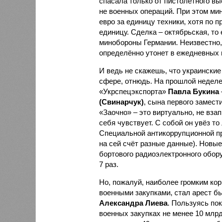
спасала только от пистолетного в
не военных операций. При этом ми
евро за единицу техники, хотя по п
единицу. Сделка – октябрьская, то
минобороны Германии. Неизвестно, 
определённо утонет в ежедневных 
И ведь не скажешь, что украинские
сфере, отнюдь. На прошлой неделе
«Укрспецэкспорта»
Павла Букина
(Свинарчук)
, сына первого замест
«Заочно» – это виртуально, не вза
себя чувствует. С собой он увёз то
Специальной антикоррупционной п
на сей счёт разные данные). Новые
бортового радиоэлектронного обор
7 раз.
Но, пожалуй, наиболее громким ко
военными закупками, стал арест б
Александра Лиева
. Пользуясь по
военных закупках не менее 10 млрд