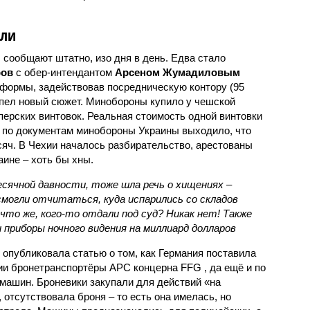
али
сообщают штатно, изо дня в день. Едва стало
ров
с обер-интендантом
Арсеном Жумадиловым
 формы, задействовав посредническую контору (95
оспел новый сюжет. Минобороны купило у чешской
перских винтовок. Реальная стоимость одной винтовки
но по документам минобороны Украины выходило, что
сяч. В Чехии началось разбирательство, арестованы
ине – хоть бы хны.
сячной давности, тоже шла речь о хищениях –
могли отчитаться, куда испарились со складов
 что же, кого-то отдали под суд? Никак нет! Также
 приборы ночного видения на миллиард долларов
 опубликовала статью о том, как Германия поставила
ии бронетранспортёры APC концерна FFG , да ещё и по
 машин. Броневики закупали для действий «на
, отсутствовала броня – то есть она имелась, но