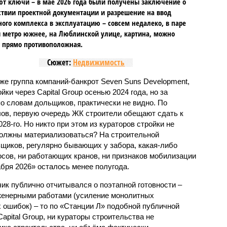
т ключи – в мае 2026 года были получены заключение о
ствии проектной документации и разрешение на ввод
го комплекса в эксплуатацию – совсем недалеко, в паре
 метро южнее, на Люблинской улице, картина, можно
, прямо противоположная.
Сюжет:
Недвижимость
же группа компаний-банкрот Seven Suns Development,
ки через Capital Group осенью 2024 года, но за
о словам дольщиков, практически не видно. По
ов, первую очередь ЖК строители обещают сдать к
028-го. Но никто при этом из кураторов стройки не
 должны материализоваться? На строительной
щиков, регулярно бывающих у забора, какая-либо
осов, ни работающих кранов, ни признаков мобилизации
абря 2026» осталось менее полугода.
ик публично отчитывался о поэтапной готовности –
нженерными работами (усиление монолитных
 ошибок) – то по «Станции Л» подобной публичной
apital Group, ни кураторы строительства не