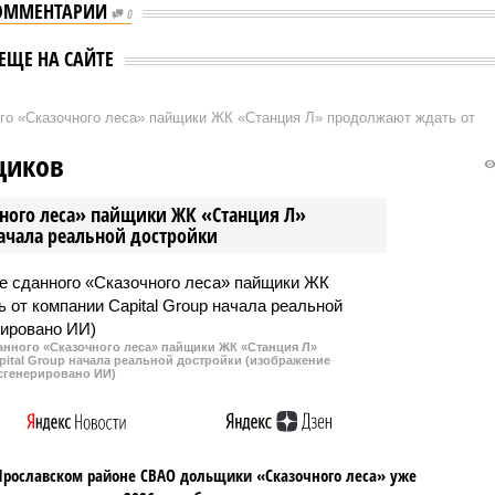
ОММЕНТАРИИ
0
ЕЩЕ НА САЙТЕ
ого «Сказочного леса» пайщики ЖК «Станция Л» продолжают ждать от
щиков
чного леса» пайщики ЖК «Станция Л»
начала реальной достройки
данного «Сказочного леса» пайщики ЖК «Станция Л»
ital Group начала реальной достройки (изображение
сгенерировано ИИ)
Ярославском районе СВАО дольщики «Сказочного леса» уже