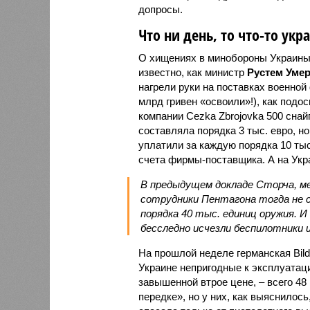
допросы.
Что ни день, то что-то укр
О хищениях в минобороны Украины 
известно, как министр
Рустем Уме
нагрели руки на поставках военной
млрд гривен «освоили»!), как под
компании Cezka Zbrojovka 500 снай
составляла порядка 3 тыс. евро, 
уплатили за каждую порядка 10 ты
счета фирмы-поставщика. А на Укра
В предыдущем докладе Сторча, ме
сотрудники Пентагона тогда не с
порядка 40 тыс. единиц оружия. И
бесследно исчезли беспилотники и
На прошлой неделе германская Bild
Украине непригодные к эксплуатац
завышенной втрое цене, – всего 48
передке», но у них, как выяснилось