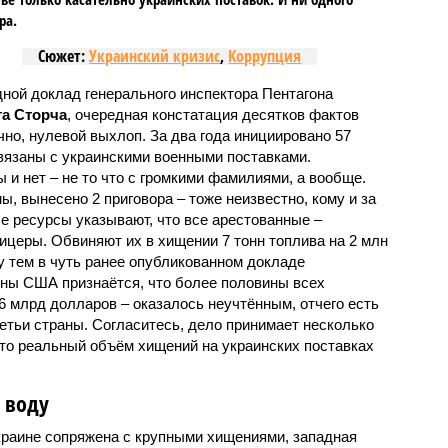
ра.
Сюжет:
Украинский кризис
,
Коррупция
ной доклад генерального инспектора Пентагона
а Сторча
, очередная констатация десятков фактов
чно, нулевой выхлоп. За два года инициировано 57
связаны с украинскими военными поставками.
ы и нет – не то что с громкими фамилиями, а вообще.
ы, вынесено 2 приговора – тоже неизвестно, кому и за
е ресурсы указывают, что все арестованные –
ицеры. Обвиняют их в хищении 7 тонн топлива на 2 млн
 тем в чуть ранее опубликованном докладе
оны США признаётся, что более половины всех
,6 млрд долларов – оказалось неучтённым, отчего есть
етьи страны. Согласитесь, дело принимает несколько
что реальный объём хищений на украинских поставках
 воду
раине сопряжена с крупными хищениями, западная