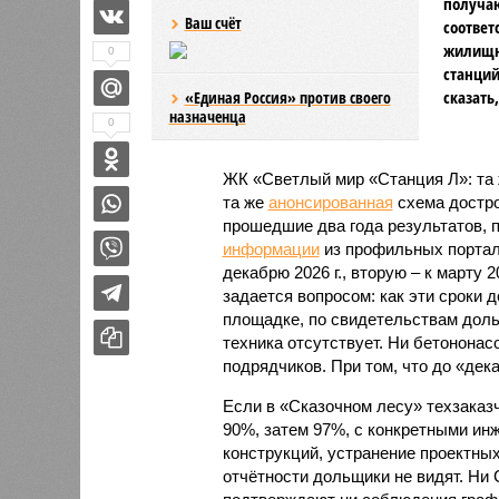
получаю
Ваш счёт
соответ
жилищно
0
станций
сказать
«Единая Россия» против своего
назначенца
0
ЖК «Светлый мир «Станция Л»: та 
та же
анонсированная
схема дострой
прошедшие два года результатов, п
информации
из профильных портал
декабрю 2026 г., вторую – к марту 2
задается вопросом: как эти сроки
площадке, по свидетельствам доль
техника отсутствует. Ни бетононас
подрядчиков. При том, что до «дек
Если в «Сказочном лесу» техзаказч
90%, затем 97%, с конкретными и
конструкций, устранение проектных
отчётности дольщики не видят. Ни C