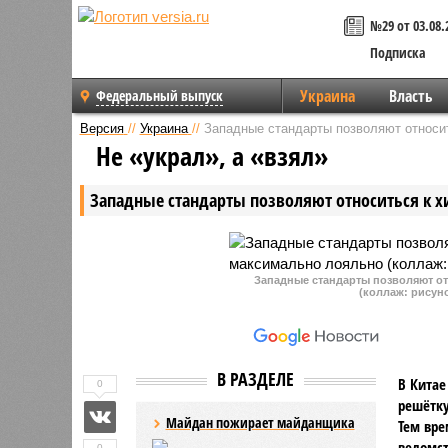
№29 от 03.08.
Подписка
Украина
Власть
Федеральный выпуск
Версия
//
Украина
//
Западные стандарты позволяют относи
Не «украл», а «взял»
Западные стандарты позволяют относиться к 
Западные стандарты позволяют о
(коллаж: рисуно
В РАЗДЕЛЕ
В Китае
0
решётку
Майдан пожирает майданщика
Тем вре
ведомст
0