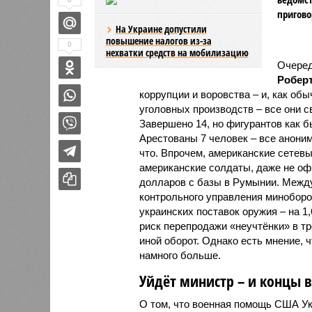
пригово
На Украине допустили
повышение налогов из-за
0
нехватки средств на мобилизацию
Очеред
Роберт
коррупции и воровства – и, как обы
уголовных производств – все они 
Завершено 14, но фигурантов как б
Арестованы 7 человек – все аноним
что. Впрочем, американские сетевы
американские солдаты, даже не оф
долларов с базы в Румынии. Между
контрольного управления мин­обор
украинских поставок оружия – на 1
риск перепродажи «неучтёнки» в тр
иной оборот. Однако есть мнение, 
намного больше.
Уйдёт министр – и концы в
О том, что военная помощь США Ук