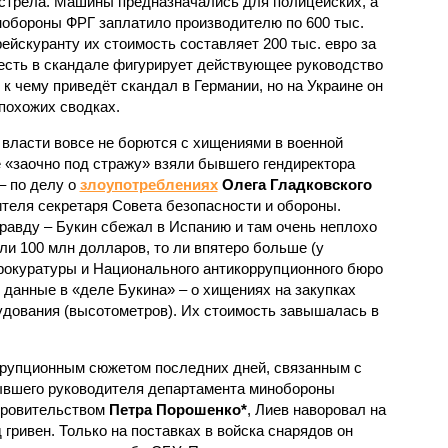
ыстрела. Машины предназначались для полицейских, а
нобороны ФРГ заплатило производителю по 600 тыс.
рей­скуранту их стоимость составляет 200 тыс. евро за
 есть в скандале фигурирует действующее руководство
к чему приведёт скандал в Германии, но на Украине он
похожих сводках.
 власти вовсе не борются с хищениями в военной
 «заочно под стражу» взяли бывшего гендиректора
– по делу о
злоупотреблениях
Олега Гладковского
ителя секретаря Совета безопасности и обороны.
правду – Букин сбежал в Испанию и там очень неплохо
 ли 100 млн долларов, то ли впятеро больше (у
рокуратуры и Национального антикоррупционного бюро
 данные в «деле Букина» – о хищениях на закупках
удования (высотометров). Их стоимость завышалась в
ррупционным сюжетом последних дней, связанным с
ывшего руководителя департамента мин­обороны
кровительством
Петра Порошенко*
, Лиев наворовал на
 гривен. Только на поставках в войска снарядов он