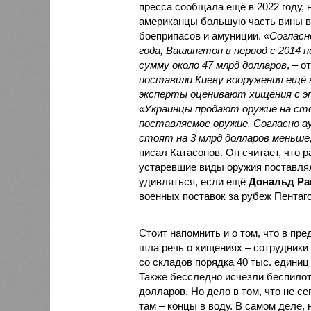
пресса сообщала ещё в 2022 году,
американцы большую часть вины во
боеприпасов и амуниции.
«Согласн
года, Вашингтон в период с 2014 
сумму около 47 млрд долларов
, – о
поставили Киеву вооружения ещё н
эксперты оценивают хищения с эт
«Украинцы продают оружие на сто
поставляемое оружие. Согласно а
стоят на 3 млрд долларов меньше
писал Катасонов. Он считает, что р
устаревшие виды оружия поставлял
удивляться, если ещё
Дональд Р
военных поставок за рубеж Пентаг
Стоит напомнить и о том, что в пр
шла речь о хищениях – сотрудники 
со складов порядка 40 тыс. единиц 
Также бесследно исчезли беспилот
долларов. Но дело в том, что не с
там – концы в воду. В самом деле,