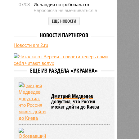
07/08
Исландия потребовала от
Евросоюза не вмешиваться в
референдум по членству в
ЕЩЕ НОВОСТИ
объединении
07/08
Ставшего мемом американца
НОВОСТИ ПАРТНЕРОВ
Уолкера вызвали в миграционную
службу
Новости smi2.ru
07/08
Марокко опасается нового
наплыва мигрантов в Сеуту
07/08
Китай запускает еженедельный
контейнерный маршрут в Европу
ЕЩЕ ИЗ РАЗДЕЛА «УКРАИНА»
через Севморпуть
07/08
Россия опередила по зарплатам
три страны ЕС
Дмитрий Медведев
допустил, что Россия
может дойти до Киева