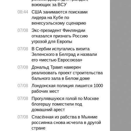
воюющих за ВСУ
08:44
США занимаются поисками
лидера на Кубе по
венесуэльскому сценарию
07/08
Экс-президент Финляндии
отказался признать Россию
угрозой для Европы
07/08
В Сербии испугались визита
Зеленского в Белград и назвали
его «местью Евросоюза»
07/08
Дональд Трамп намерен
реализовать проект строительства
бального зала в Белом доме
07/08
Лондонская полиция лишится 1000
рабочих мест
07/08
Прогулявшуюся голой по Москве
блогершу поместили под
домашний арест
07/08
Спасённая из рабства в Мьянме
россиянка снова исчезла в другой
стране