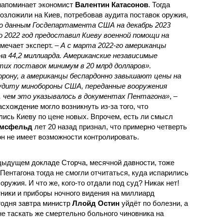
 напоминает экономист
Валентин Катасонов
. Тогда
зложили на Киев, потребовав аудита поставок оружия,
о данным Госдепартамента США на декабрь 2023
по 2022 год предоставил Киеву военной помощи на
тмечает эксперт. –
А с марта 2022-го американцы
а 44,2 миллиарда. Американские независимые
их поставок минимум в 20 млрд долларов».
рону, а американцы беспардонно завышают цены на
удиту мин­обороны США, переданные вооружения
, чем это указывалось в документах Пентагона»
, –
асхождение могло возникнуть из-за того, что
ись Киеву по цене новых. Впрочем, есть ли смысл
амсфельд
лет 20 назад признал, что примерно четверть
он не имеет возможности контролировать.
едыдущем докладе Сторча, месячной давности, тоже
Пентагона тогда не смогли отчитаться, куда испарились
оружия. И что же, кого-то отдали под суд? Никак нет!
ники и приборы ночного видения на миллиард
егодня завтра министр
Ллойд Остин
уйдёт по болезни, а
 не таскать же смертельно больного чиновника на