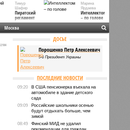
Тимур
Марина
Шафир
Ярдаева
Пиратский
Интеллектом
регламент
– по голове
Москва
ДОСЬЕ
2184
Порошенко Петр Алексеевич
5-й Президент Украины
ПОСЛЕДНИЕ НОВОСТИ
09:20
В США пенсионерка въехала на
автомобиле в здание детского
сада
09:09
Российские школьники осенью
будут отдыхать больше, чем
зимой
08:49
Финский МИД не удалил
рекомендации для граждан,