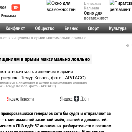
Вячеслав
2026
Калинин
Окно для
Реклама
возможностей
Конфликт
Общество
Бизнес
Спорт
Культура
ться к хищениям в армии максимально лояльно
1
хищениям в армии максимально лояльно
тноситься к хищениям в армии максимально лояльно
к - Темур Козаев, фото - АР/ТАСС)
 проворовавшихся генералов хотя бы судят и отправляют за
 – с минимальной засветкой имён, званий и должностей.
менем в США идёт 57 анонимных разбирательств в военном
ве только касательно украинских поставок. И ни одного