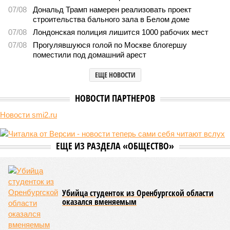
В нескольких станциях от уже сданного «Сказочного
леса» пайщики ЖК «Станция Л» продолжают ждать от
компании Capital Group начала реальной достройки
В нескольких станциях от уже сданного «Сказочного леса» пайщики ЖК
«Станция Л» продолжают ждать от компании Capital Group начала
реальной достройки (изображение сгенерировано ИИ)