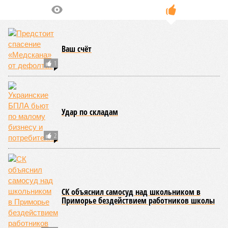
stantsiya-l/9303640/?ysclid=msemqdok6w326352116
Если да, то на каком основании декларируются конкретные
даты сдачи жилого комплекса (декабрь 2026 – март 2028),
если фаза активных строительных работ, если судить по
отсутствию техники на площадке, ещё не началась? При
этом на бумаге даты ввода ЖК в строй продолжают
фигурировать
в объявлениях о продаже квартир на
профильных порталах.
Для почти четырёх тысяч будущих собственников квартир
время давно измеряется не календарём, а очередными
переносами ожиданий. И пока на профильных порталах
продолжают указывать даты сдачи, главным индикатором
остается сама стройка. Если на ней по-прежнему не видно
признаков масштабных работ, то неизбежно возникает
вопрос: не превращаются ли сроки ввода в декларацию,
которая все больше расходится с реальным положением
дел? Именно на этот вопрос сегодня больше всего ждут
ответа дольщики ЖК «Станция Л».
Николай Ольхин
Опубликовано:
07.08.2026 11:09
Отредактировано:
07.08.2026 11:09