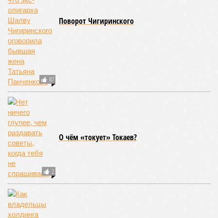
Земля уже не раз показывала человечеству свой крутой нрав – когда
покажет снова? (фото: АР-ТАСС)
Природа постоянно вступает в противоречие с нами. Ведь пока
она стремится всё на планете держать в балансе, человечество
не особенно церемонится с окружающей средой. Самые
массовые катастрофы в прошлом – какими они были? Какие
ждут нас со дня на день и чем грозят?