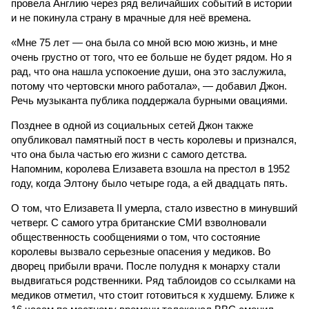
провела Англию через ряд величайших событий в истории
и не покинула страну в мрачные для неё времена.
«Мне 75 лет — она была со мной всю мою жизнь, и мне
очень грустно от того, что ее больше не будет рядом. Но я
рад, что она нашла успокоение души, она это заслужила,
потому что чертовски много работала», — добавил Джон.
Речь музыканта публика поддержала бурными овациями.
Позднее в одной из социальных сетей Джон также
опубликовал памятный пост в честь королевы и признался,
что она была частью его жизни с самого детства.
Напомним, королева Елизавета взошла на престол в 1952
году, когда Элтону было четыре года, а ей двадцать пять.
О том, что Елизавета II умерла, стало известно в минувший
четверг. С самого утра британские СМИ взволновали
общественность сообщениями о том, что состояние
королевы вызвало серьезные опасения у медиков. Во
дворец прибыли врачи. После полудня к монарху стали
выдвигаться родственники. Ряд таблоидов со ссылками на
медиков отметил, что стоит готовиться к худшему. Ближе к