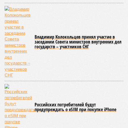
Пока в Ярославском районе СВАО дольщики «Сказочного леса»
уже получают ключи – в мае 2026 года были получены
заключение о соответствии проектной документации и
разрешение на ввод жилищного комплекса в эксплуатацию –
совсем недалеко, в паре станций метро южнее, на Люблинской
улице, картина, можно сказать, прямо противоположная.
Сюжет:
Недвижимость
ЖК «Светлый мир «Станция Л»: та же группа компаний-
банкрот Seven Suns Development, та же
анонсированная
схема достройки через Capital Group осенью 2024 года, но
за прошедшие два года результатов, по словам дольщиков,
практически не видно. По
информации
из профильных
порталов, первую очередь ЖК строители обещают сдать к
декабрю 2026 г., вторую – к марту 2028-го. Но никто при
этом из кураторов стройки не задается вопросом: как эти
сроки должны материализоваться? На строительной
площадке, по свидетельствам дольщиков, регулярно
бывающих у забора, какая-либо техника отсутствует. Ни