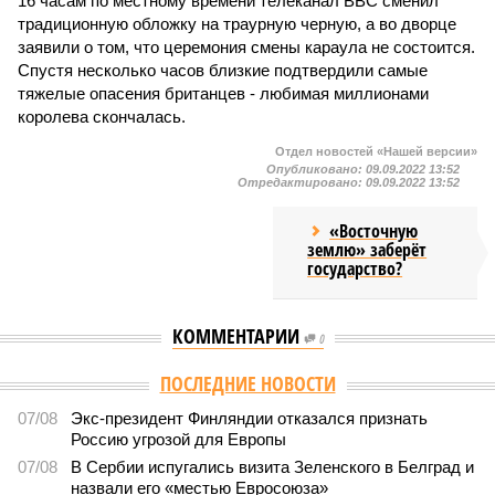
16 часам по местному времени телеканал BBC сменил
традиционную обложку на траурную черную, а во дворце
заявили о том, что церемония смены караула не состоится.
Спустя несколько часов близкие подтвердили самые
тяжелые опасения британцев - любимая миллионами
королева скончалась.
Отдел новостей «Нашей версии»
Опубликовано:
09.09.2022 13:52
Отредактировано:
09.09.2022 13:52
«Восточную
землю» заберёт
государство?
КОММЕНТАРИИ
0
Версия
//
Конфликт
//
В нескольких станциях от уже сданного
«Сказочного леса» пайщики ЖК «Станция Л» продолжают ждать от
компании Capital Group начала реальной достройки
325
«Станция ожидания» для дольщиков