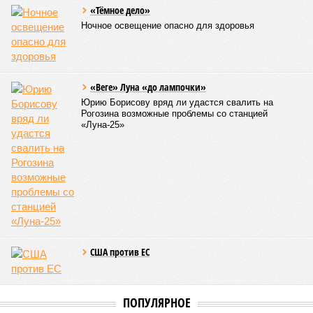
последние месяцы в личном общении нам перестали
называть даже ориентировочные сроки»
, – рассказывают
расстроенные дольщики.
Казалось бы, формально ответственность по
достраиванию объекта распределена. Seven Suns
Development – банкрот, часть его структур признана
несостоятельной ещё в 2024 году, бенефициар компании
находится под следствием по ст. 200.3 УК РФ. Достройку
проблемных объектов группы – «Станции Л», «Сказочного
леса» и «В стремлении к свету», согласно информации на
сайтах Capital Group, осенью 2024 г. взяла на себя. Два из
трёх объектов уже сданы или близки к сдаче. Третий –
«Станция Л», крупнейший по числу пострадавших
дольщиков (3908 квартир в пяти корпусах) – по факту
остаётся стройплощадкой без стройки. Возникает вопрос:
распространяется ли договорённость 2024 года на
«Станцию Л» в полном объёме или приоритет отдан
объектам мешей сложности и меньшего масштаба?
Источник: https://avaho.ru/novostroyka/moskva/uvao/lyublino/svetlyy-mir-