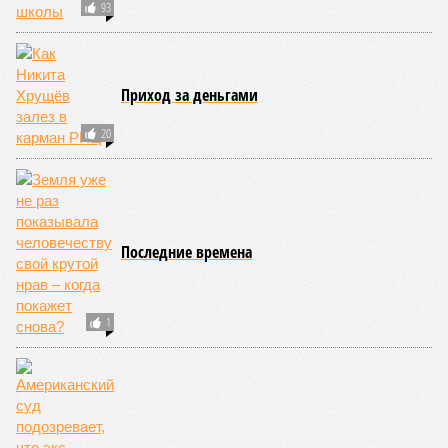
Украинскому
Попытки Запада
кандидату в
рассорить Москву и
конгресс США
Астану назвали
запретили
бесперспективными
приходить на пляж
после драки
КОММЕНТАРИИ
0
Новости smi2.ru
Версия
//
Общество
//
Земля уже не раз показывала человечеству свой
крутой нрав – когда покажет снова?
740
Последние времена
Земля уже не раз показывала человечеству свой крутой
нрав – когда покажет снова?