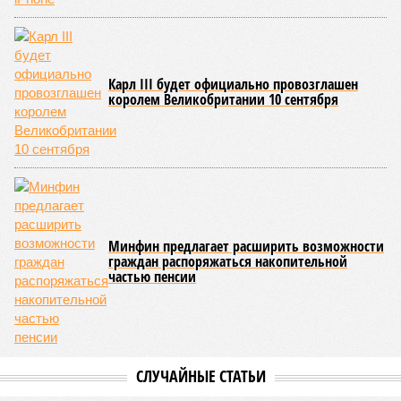
бетононасосов, ни работающих кранов, ни признаков
мобилизации подрядчиков. При том, что до «декабря 2026»
осталось менее полугода.
Если в «Сказочном лесу» техзаказчик публично
отчитывался о поэтапной готовности – 90%, затем 97%, с
конкретными инженерными работами (усиление
монолитных конструкций, устранение проектных ошибок) –
то по «Станции Л» подобной публичной отчётности
дольщики не видят. Ни Capital Group, ни кураторы
строительства не подтверждают ни соблюдения графика
строительства, ни объёма фактически выполненных работ.
Напрашивается закономерный вопрос: если
декларируемая «Capital Group модель (достраивать
проблемные объекты SSD») сработала на
Лосиноостровской, почему она не масштабируется на
Люблино? И означает ли отсутствие техники на площадке,
что в реальности подрядчик по «Станции Л» ещё даже не
определён?
Митинги
и палаточные лагеря у объекта в
2025–2026 годах, похоже, не изменили ситуацию.
«В