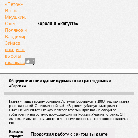
Рассказ
Стивена Кинга
, в котором описывались
последствия очередного апокалипсиса, искусственно
вызванного группой биологов, называется «Конец всей
этой мерзости». В реальной жизни участия пытливых
исследователей в организации конца света может не
понадобиться: природа сама разберётся, как и где
уменьшить масштабы человеческой популяции.
(фото: en.wikipedia.org)
Да, наша любимая маленькая планета может быть
единственной, где в пределах Солнечной системы есть
полноценная жизнь, но Земля также регулярно пытается
эту жизнь уничтожить. Так уж вышло, что внутренние
процессы на планете включают в себя всевозможные
геологические, метеорологические и физические явления,
которые для человека довольно опасны. Или попросту
смертельны. И вот несколько тому примеров.
Все стихии сразу
Продолжая работу с сайтом вы даете