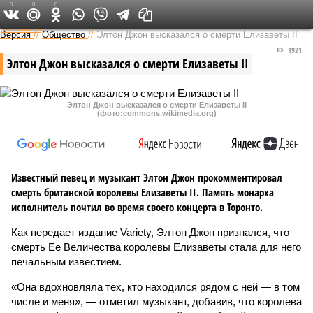
0
0
0
Федеральный выпуск
Версия
//
Общество
//
Элтон Джон высказался о смерти Елизаветы II
1921
Элтон Джон высказался о смерти Елизаветы II
Элтон Джон высказался о смерти Елизаветы II
(фото:commons.wikimedia.org)
Известный певец и музыкант Элтон Джон прокомментировал
смерть британской королевы Елизаветы II. Память монарха
исполнитель почтил во время своего концерта в Торонто.
Как передает издание Variety, Элтон Джон признался, что
смерть Ее Величества королевы Елизаветы стала для него
печальным известием.
«Она вдохновляла тех, кто находился рядом с ней — в том
числе и меня», — отметил музыкант, добавив, что королева