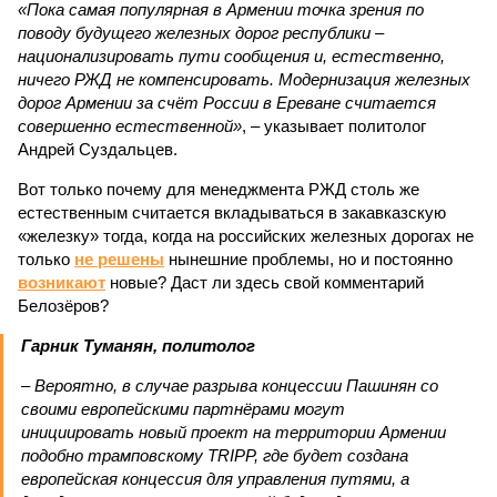
«Пока самая популярная в Армении точка зрения по
поводу будущего железных дорог рес­публики –
национализировать пути сообщения и, естественно,
ничего РЖД не компенсировать. Модернизация железных
дорог Армении за счёт России в Ереване считается
совершенно естественной»
, – указывает политолог
Андрей Суздальцев.
Вот только почему для менеджмента РЖД столь же
естественным считается вкладываться в закавказскую
«железку» тогда, когда на российских железных дорогах не
только
не решены
нынешние проблемы, но и постоянно
возникают
новые? Даст ли здесь свой комментарий
Белозёров?
Гарник Туманян, политолог
– Вероятно, в случае разрыва концессии Пашинян со
своими европейскими партнёрами могут
инициировать новый проект на территории Армении
подобно трамповскому TRIPP, где будет создана
европейская концессия для управления путями, а