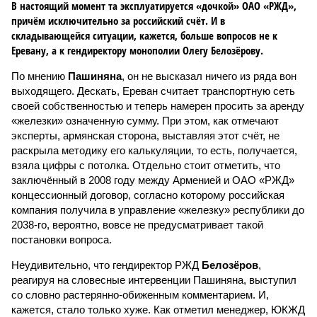
В настоящий момент та эксплуатируется «дочкой» ОАО «РЖД»,
причём исключительно за российский счёт. И в
складывающейся ситуации, кажется, больше вопросов не к
Еревану, а к гендиректору монополии Олегу Белозёрову.
По мнению
Пашиняна
, он не высказал ничего из ряда вон
выходящего. Дескать, Ереван считает транспортную сеть
своей собственностью и теперь намерен просить за аренду
«железки» означенную сумму. При этом, как отмечают
эксперты, армянская сторона, выставляя этот счёт, не
раскрыла методику его калькуляции, то есть, получается,
взяла цифры с потолка. Отдельно стоит отметить, что
заключённый в 2008 году между Арменией и ОАО «РЖД»
концессионный договор, согласно которому российская
компания получила в управление «железку» республики до
2038-го, вероятно, вовсе не предусматривает такой
постановки вопроса.
Неудивительно, что гендиректор РЖД
Белозёров
,
реагируя на словесные интервенции Пашиняна, выступил
со словно растерянно-обиженным комментарием. И,
кажется, стало только хуже. Как отметил менеджер, ЮКЖД