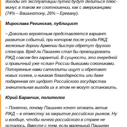
доходы от эксплуатации путей будут делиться плюс-
минус в таком же соотношении, как с американцами
(74% – Вашингтону, 26% – Еревану).
Мирослава Регинская, публицист
– Довольно вероятным представляется вариант
развития событий, при котором после ухода РЖД
железные дороги Армении быстро обретут другого
спонсора. Вряд ли Пашинян стал бы провоцировать
РЖД совсем без гарантий. В сущности, это очередной
и привычный уже «слив» России бывшими союзниками.
Потерянные нами сателлиты ищут и обретают
новых хозяев, и никакая благодарность или даже
подаренная от щедрот Российского государства
значительная выгода их в этом не могут остановить.
Юрий Баранчик, политолог
– Понятно, почему Пашинян хочет отжать актив
РЖД – в отместку за закрытие российских рынков. Ну
и вообще, чтобы ничего российского в стране не
осталось. Вместе с тем, если маленький Пашинян