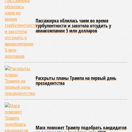
концессионный договор, согласно которому российская
компания получила в управление «железку» республики до
2038-го, вероятно, вовсе не предусматривает такой
постановки вопроса.
Неудивительно, что гендиректор РЖД
Белозёров
,
реагируя на словесные интервенции Пашиняна, выступил
со словно растерянно-обиженным комментарием. И,
кажется, стало только хуже. Как отметил менеджер, ЮКЖД
и РЖД
«последовательно и в полном объёме исполняют
взятые на себя обязательства в рамках концессионного
договора от 2008 года». «Концессия дала Армении
современную железную дорогу, при этом освободив
бюджет республики от затрат на её восстановление и
содержание. Дивиденды акционеру никогда не
выплачивались, вся прибыль шла на развитие железной
дороги»
, – добавил Белозёров.
И в самом деле. Российская сторона поставляла Армении
вагоны, по первому чиху ремонтировала пути, в том числе
повреждённые стихией, выплатила в казну закавказской