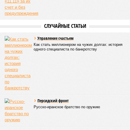
Белозёров?
Гарник Туманян, политолог
– Вероятно, в случае разрыва концессии Пашинян со
своими европейскими партнёрами могут
инициировать новый проект на территории Армении
подобно трамповскому TRIPP, где будет создана
европейская концессия для управления путями, а
доходы от эксплуатации путей будут делиться плюс-
минус в таком же соотношении, как с американцами
(74% – Вашингтону, 26% – Еревану).
Мирослава Регинская, публицист
– Довольно вероятным представляется вариант
развития событий, при котором после ухода РЖД
железные дороги Армении быстро обретут другого
спонсора. Вряд ли Пашинян стал бы провоцировать
РЖД совсем без гарантий. В сущности, это очередной
и привычный уже «слив» России бывшими союзниками.
Потерянные нами сателлиты ищут и обретают