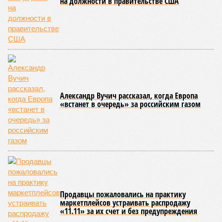
республики 15 млрд рублей налогов, пускала прибыль на
развитие местной железнодорожной инфраструктуры.
Из слов Белозёрова и приведённых фактов легко сделать
вывод о том, что ОАО «РЖД» занималось в Армении не
деловой активностью, а сугубой благотворительностью, не
инвестировало, а раздавало пожертвования, не
зарабатывало само, а давало зарабатывать другим и,
выходит, никак не гарантировало собственные интересы.
«Пока самая популярная в Армении точка зрения по
поводу будущего железных дорог рес­публики –
национализировать пути сообщения и, естественно,
ничего РЖД не компенсировать. Модернизация железных
дорог Армении за счёт России в Ереване считается
совершенно естественной»
, – указывает политолог
Андрей Суздальцев.
Вот только почему для менеджмента РЖД столь же
естественным считается вкладываться в закавказскую
«железку» тогда, когда на российских железных дорогах не
только
не решены
нынешние проблемы, но и постоянно
возникают
новые? Даст ли здесь свой комментарий