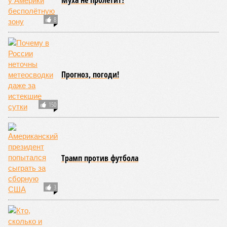
Геленджиком – погибли семеро, из них четверо –
несовершеннолетние. Киев, проигрывая на поле боя,
терроризирует гражданских, отыгрывается на наших детях. Пора
бы призвать террористов к ответу, не так ли?
Сюжет:
Международные конфликты
Генералов в Москве
убивали
, общественников – тоже,
готовили покушения на видных чиновников и журналистов
– всё уже было. В этот раз погибли зять главкома ВКС
Александра Чайко
и один из гостей, 53-летний генерал-
лейтенант. Война идёт и в тылу, что поделать. Против
мирных людей – в том числе.
«Субботний теракт в
столичном ресторане Balzi Rossi очевидным образом
является важнейшим политическим событием недели,
несмотря на то что никаких официальных комментариев
так и не последовало,
– отмечает телеведущий
Сергей
Мардан
. –
Впрочем, это оглушительное молчание
говорит о важности произошедшего даже больше, чем
любые громкие заявления». «Упорное нежелание
официально объявить политическое руководство
Украины во главе с Зеленским террористами откровенно