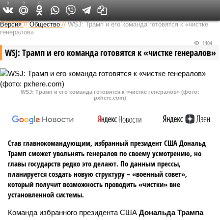
0
0
0
Федеральный выпуск
Версия
//
Общество
//
WSJ: Трамп и его команда готовятся к «чистке
генералов»
1104
WSJ: Трамп и его команда готовятся к «чистке генералов»
WSJ: Трамп и его команда готовятся к «чистке генералов» (фото:
pxhere.com)
Став главнокомандующим, избранный президент США Дональд
Трамп сможет увольнять генералов по своему усмотрению, но
главы государств редко это делают. По данным прессы,
планируется создать новую структуру – «военный совет»,
который получит возможность проводить «чистки» вне
установленной системы.
Команда избранного президента США
Дональда Трампа