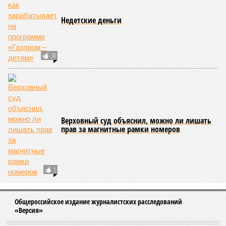
удивляет,
– в тон Мардану изумляется политолог
Алексей
Пилько
. –
Что ещё должно произойти, чтобы это всё-
таки случилось? И что мешает этому простому и
логичному решению?»
Бьют по мирным – попадают в элиту
Видимо, мешает не «что», а «кто». Накануне в Вене
состоялись келейные (чтобы не сказать, сепаратные)
переговоры отставных западных политиков и управленцев
с группой российских – как бы назвать их точнее-то? –
визави. На этом фоне возникают некоторые догадки –
почему два откровенных теракта Киева, убившие наших
гражданских, остались не то чтобы незамеченными – не
стали новостями с первых полос, скажем так.
«Просочившаяся информация о том, что на секретных
переговорах в Вене Россию представлял Александр
Стальевич – информация невесёлая,
– делится
впечатлениями общественница
Дарья Митина
. –
Волошин
– основной спикер и интерфейс ельцинской «семьи»,
главных заинтересованных лиц в нашем поражении-