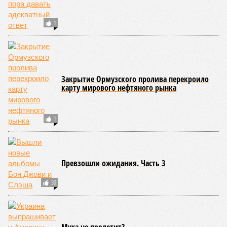
КОММЕНТАРИИ
0
Версия
//
Украина
//
Киев перешёл к террору гражданских, пора давать
адекватный ответ
16
Мочить в сортире
Киев перешёл к террору гражданских, пора давать
адекватный ответ
Киев перешёл к террору гражданских, пора давать адекватный ответ
(коллаж: рисунок - Темур Козаев, фото - Deep Vision)
Август не стал ломать мрачной традиции: 1-го числа – теракт на
Кудринской площади в Москве с пятерыми погибшими, а 3-го –
удар украинским дроном по отдыхающим на пляже под