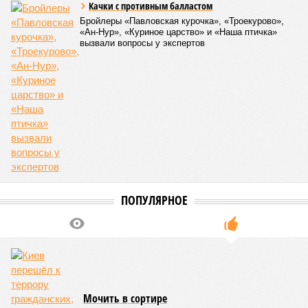
новых хозяев, и никакая благодарность или даже
подаренная от щедрот Российского государства
значительная выгода их в этом не могут остановить.
Юрий Баранчик, политолог
– Понятно, почему Пашинян хочет отжать актив
РЖД – в отместку за закрытие российских рынков. Ну
и вообще, чтобы ничего российского в стране не
осталось. Вместе с тем, если маленький Пашинян
отожмёт актив большой РЖД в маленькой Армении,
то о какой результативной внешней политике России
можно будет говорить в принципе?
Иван Дмитриев
Опубликовано:
08.08.2026 17:00
Отредактировано:
08.08.2026 17:00
Экс-президент
Мочить в
Финляндии
сортире
отказался признать
Россию угрозой для
Европы