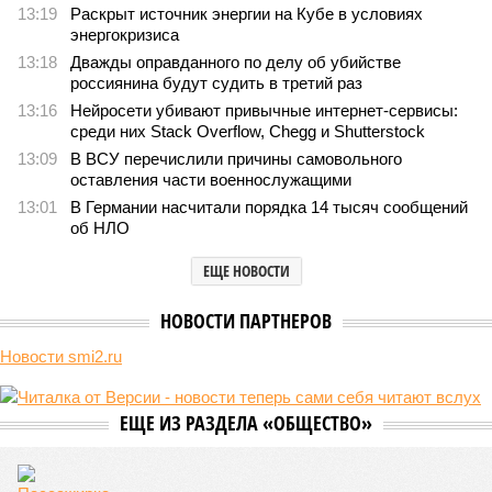
Монополия вкладывалась-вкладывалась в Армению и довкладывалась
(фото: Deep Vision)
Премьер закавказской республики Никол Пашинян заявил, что
его страна может потребовать у Москвы до 2 млрд долларов
ежегодно за аренду Южно-Кавказской железной дороги (ЮКЖД).
В настоящий момент та эксплуатируется «дочкой» ОАО «РЖД»,
причём исключительно за российский счёт. И в
складывающейся ситуации, кажется, больше вопросов не к
Еревану, а к гендиректору монополии Олегу Белозёрову.
По мнению
Пашиняна
, он не высказал ничего из ряда вон
выходящего. Дескать, Ереван считает транспортную сеть
своей собственностью и теперь намерен просить за аренду
«железки» означенную сумму. При этом, как отмечают
эксперты, армянская сторона, выставляя этот счёт, не
раскрыла методику его калькуляции, то есть, получается,
взяла цифры с потолка. Отдельно стоит отметить, что
заключённый в 2008 году между Арменией и ОАО «РЖД»