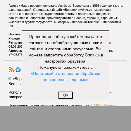
замирении. Печальных выводов два: наверху до сих пор
верят, что договорнячок возможен, а «семья» отнюдь не
канула в Лету, а вполне при делах».
Но в Balzi Rossi ударили не просто по мирным людям –
ударили по элите, наотмашь, на виду у честного народа.
Продолжая работу с сайтом вы даете
«Это один из самых дорогих ресторанов Москвы,
–
согласие на обработку данных нашим
уточняет общественница
Анастасия Кашеварова
. –
В 2021
сайтом и сторонними ресурсами. Вы
году его выставляли на продажу почти за миллиард
можете запретить обработку Cookies в
рублей. Этот ресторан для очень богатых людей, цены
настройках браузера.
там очень кусаются»
. Вообще, возникают некоторые
Пожалуйста, ознакомьтесь с
сомнения, что украинские террористы смогли бы
«Политикой в отношении обработки
самостоятельно осуществить диверсию в таком месте – уж
персональных данных»
не оказали ли им помощь их европейские покровители?
«Я
.
крайне сомневаюсь, чтобы ГУР и СБУ были бы способны
на осуществление подобного террористического акта
OK
без поддержки старших партнёров по войне против
России,
– поясняет политолог
Дмитрий Евстафьев.
–
В
свете теракта в Москве продолжение функционирования
в России британского, германского, итальянского
посольства, а возможно, и пары других явно выглядит