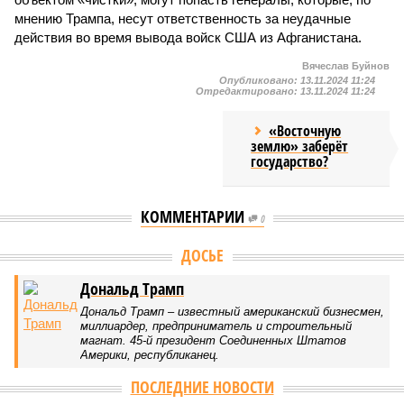
мнению Трампа, несут ответственность за неудачные
действия во время вывода войск США из Афганистана.
Вячеслав Буйнов
Опубликовано:
13.11.2024 11:24
Отредактировано:
13.11.2024 11:24
«Восточную
землю» заберёт
государство?
КОММЕНТАРИИ
0
Версия
//
Конфликт
//
Монополия вкладывалась-вкладывалась в
Армению и довкладывалась
1910
РЖД против своей страны
Монополия вкладывалась-вкладывалась в Армению и
довкладывалась