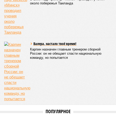
проблемных объектов группы – «Станции Л», «Сказочного
леса» и «В стремлении к свету», согласно информации на
сайтах Capital Group, осенью 2024 г. взяла на себя. Два из
трёх объектов уже сданы или близки к сдаче. Третий –
«Станция Л», крупнейший по числу пострадавших
дольщиков (3908 квартир в пяти корпусах) – по факту
остаётся стройплощадкой без стройки. Возникает вопрос:
распространяется ли договорённость 2024 года на
«Станцию Л» в полном объёме или приоритет отдан
объектам мешей сложности и меньшего масштаба?
Источник: https://avaho.ru/novostroyka/moskva/uvao/lyublino/svetlyy-mir-
stantsiya-l/9303640/?ysclid=msemqdok6w326352116
Если да, то на каком основании декларируются конкретные
даты сдачи жилого комплекса (декабрь 2026 – март 2028),
если фаза активных строительных работ, если судить по
отсутствию техники на площадке, ещё не началась? При
этом на бумаге даты ввода ЖК в строй продолжают
фигурировать
в объявлениях о продаже квартир на
профильных порталах.