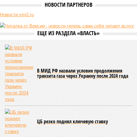
В нескольких станциях от уже сданного «Сказочного леса» пайщики ЖК
«Станция Л» продолжают ждать от компании Capital Group начала
реальной достройки (изображение сгенерировано ИИ)
Пока в Ярославском районе СВАО дольщики «Сказочного леса»
уже получают ключи – в мае 2026 года были получены
заключение о соответствии проектной документации и
разрешение на ввод жилищного комплекса в эксплуатацию –
совсем недалеко, в паре станций метро южнее, на Люблинской
улице, картина, можно сказать, прямо противоположная.