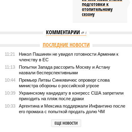
подготовки к
отопительному
сезону
КОММЕНТАРИИ
0
Версия
//
Конфликт
//
В нескольких станциях от уже сданного
«Сказочного леса» пайщики ЖК «Станция Л» продолжают ждать от
компании Capital Group начала реальной достройки
131
«Станция ожидания» для дольщиков
В нескольких станциях от уже сданного «Сказочного
леса» пайщики ЖК «Станция Л» продолжают ждать от
компании Capital Group начала реальной достройки