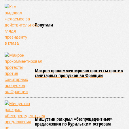
Сюжет:
Недвижимость
ЖК «Светлый мир «Станция Л»: та же группа компаний-
банкрот Seven Suns Development, та же
анонсированная
схема достройки через Capital Group осенью 2024 года, но
за прошедшие два года результатов, по словам дольщиков,
практически не видно. По
информации
из профильных
порталов, первую очередь ЖК строители обещают сдать к
декабрю 2026 г., вторую – к марту 2028-го. Но никто при
этом из кураторов стройки не задается вопросом: как эти
сроки должны материализоваться? На строительной
площадке, по свидетельствам дольщиков, регулярно
бывающих у забора, какая-либо техника отсутствует. Ни
бетононасосов, ни работающих кранов, ни признаков
мобилизации подрядчиков. При том, что до «декабря 2026»
осталось менее полугода.
Если в «Сказочном лесу» техзаказчик публично
отчитывался о поэтапной готовности – 90%, затем 97%, с
конкретными инженерными работами (усиление
монолитных конструкций, устранение проектных ошибок) –
то по «Станции Л» подобной публичной отчётности