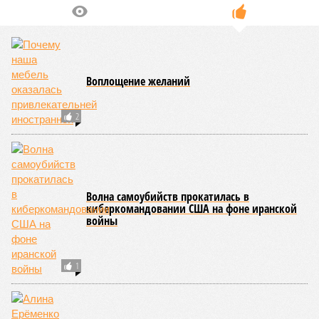
Для почти четырёх тысяч будущих собственников квартир
время давно измеряется не календарём, а очередными
переносами ожиданий. И пока на профильных порталах
продолжают указывать даты сдачи, главным индикатором
остается сама стройка. Если на ней по-прежнему не видно
признаков масштабных работ, то неизбежно возникает
вопрос: не превращаются ли сроки ввода в декларацию,
которая все больше расходится с реальным положением
дел? Именно на этот вопрос сегодня больше всего ждут
ответа дольщики ЖК «Станция Л».
Николай Ольхин
Опубликовано:
07.08.2026 11:09
Отредактировано:
07.08.2026 11:09
Украинскому
Попытки Запада
кандидату в
рассорить Москву и
конгресс США
Астану назвали
запретили
бесперспективными
приходить на пляж
после драки
КОММЕНТАРИИ
0