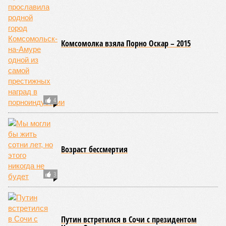
Новости smi2.ru
ПОСЛЕДНИЕ НОВОСТИ
11:21
Никол Пашинян не увидел готовности Армении к
членству в ЕС
11:13
Попытки Запада рассорить Москву и Астану
назвали бесперспективными
10:44
Премьер Литвы Синкявичюс опроверг слова
министра обороны о российской угрозе
10:39
Украинскому кандидату в конгресс США запретили
приходить на пляж после драки
10:33
Аргентина и Мексика поддержали Инфантино после
его промаха с попыткой продать долю ЧМ
ЕЩЕ НОВОСТИ
НОВОСТИ ПАРТНЕРОВ
Новости smi2.ru