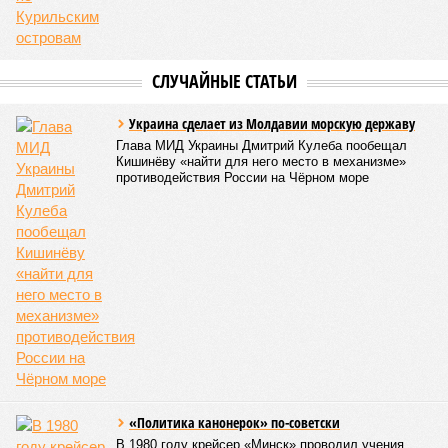
дольщики не видят. Ни Capital Group, ни кураторы
строительства не подтверждают ни соблюдения графика
строительства, ни объёма фактически выполненных работ.
Напрашивается закономерный вопрос: если
декларируемая «Capital Group модель (достраивать
проблемные объекты SSD») сработала на
Лосиноостровской, почему она не масштабируется на
Люблино? И означает ли отсутствие техники на площадке,
что в реальности подрядчик по «Станции Л» ещё даже не
определён?
Митинги
и палаточные лагеря у объекта в
2025–2026 годах, похоже, не изменили ситуацию.
«В
последние месяцы в личном общении нам перестали
называть даже ориентировочные сроки»
, – рассказывают
расстроенные дольщики.
Казалось бы, формально ответственность по
достраиванию объекта распределена. Seven Suns
Development – банкрот, часть его структур признана
несостоятельной ещё в 2024 году, бенефициар компании
находится под следствием по ст. 200.3 УК РФ. Достройку