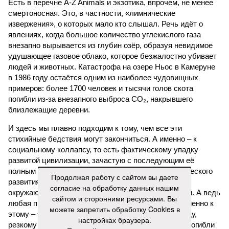
Есть в перечне A-Z Animals и экзотика, впрочем, не менее
смертоносная. Это, в частности, «лимнические
извержения», о которых мало кто слышал. Речь идёт о
явлениях, когда большое количество углекислого газа
внезапно вырывается из глубин озёр, образуя невидимое
удушающее газовое облако, которое безжалостно убивает
людей и животных. Катастрофа на озере Ньос в Камеруне
в 1986 году остаётся одним из наиболее чудовищных
примеров: более 1700 человек и тысячи голов скота
погибли из-за внезапного выброса CO₂, накрывшего
близлежащие деревни.
И здесь мы плавно подходим к тому, чем все эти
стихийные бедствия могут закончиться. А именно – к
социальному коллапсу, то есть фактическому упадку
развитой цивилизации, зачастую с последующим её
полным уничтожением. Среди причин такого трагического
Продолжая работу с сайтом вы даете
развития событий учёные называют деградацию
согласие на обработку данных нашим
окружающей среды, истощение ресурсов и болезни. А ведь
сайтом и сторонними ресурсами. Вы
любая природная катастрофа непременно ведёт именно к
можете запретить обработку Cookies в
этому – экономическому кризису, эпидемиям, голоду,
настройках браузера.
резкому сокращению численности населения. Так погибли