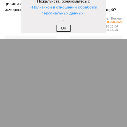
Пожалуйста, ознакомьтесь с
цивилизации шумеров, майя, кхмеров – список не
«Политикой в отношении обработки
исчерпывающий. Какая цивилизация будет следующей?
персональных данных»
.
Илья Космач
Газета
«Наша версия» №29 от 03.08.2026
Опубликовано:
05.08.2026 13:00
OK
Отредактировано:
05.08.2026 13:00
Возраст
Инфантино
бессмертия
отступил и объявил
об отказе ФИФА от
продажи доли прав
на чемпионат мира
КОММЕНТАРИИ
1
Версия
//
Конфликт
//
В нескольких станциях от уже сданного
«Сказочного леса» пайщики ЖК «Станция Л» продолжают ждать от
компании Capital Group начала реальной достройки
214
«Станция ожидания» для дольщиков
В нескольких станциях от уже сданного «Сказочного