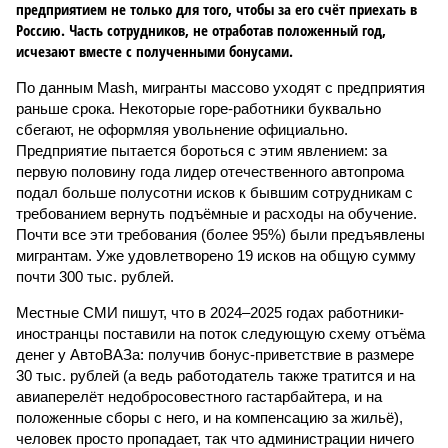
предприятием не только для того, чтобы за его счёт приехать в
Россию. Часть сотрудников, не отработав положенный год,
исчезают вместе с полученными бонусами.
По данным Mash, мигранты массово уходят с предприятия
раньше срока. Некоторые горе-работники буквально
сбегают, не оформляя увольнение официально.
Предприятие пытается бороться с этим явлением: за
первую половину года лидер отечественного автопрома
подал больше полусотни исков к бывшим сотрудникам с
требованием вернуть подъёмные и расходы на обучение.
Почти все эти требования (более 95%) были предъявлены
мигрантам. Уже удовлетворено 19 исков на общую сумму
почти 300 тыс. рублей.
Местные СМИ пишут, что в 2024–2025 годах работники-
иностранцы поставили на поток следующую схему отъёма
денег у АвтоВАЗа: получив бонус-приветствие в размере
30 тыс. рублей (а ведь работодатель также тратится и на
авиаперелёт недобросовестного гастарбайтера, и на
положенные сборы с него, и на компенсацию за жильё),
человек просто пропадает, так что администрации ничего