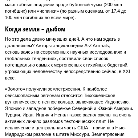
масштабные эпидемии вроде бубонной чумы (200 млн
погибших) или «испанки» (по разным оценкам, от 17,4 до
100 млн погибших во всём мире).
Когда земля – дыбом
Но это дела давно минувших дней. А что нам ждать в
дальнейшем? Авторы энциклопедии A-Z Animals,
основываясь на современных научных исследованиях и
глобальных тенденциях, составили свой список
потенциально самых смертоносных стихийных бедствий,
угрожающих человечеству непосредственно сейчас, в XXI
веке.
«Золото» получили землетрясения. К наиболее
сейсмоопасным регионам относится Тихоокеанское
вулканическое огненное кольцо, включающее Индонезию,
Японию и западное побережье Северной и Южной Америки.
Турция, Иран, Индия и Непал также расположены на очень
активных линиях разломов тектонических плит. Не
исключение и центральная часть США – причина в Нью-
Мадридском разломе в штате Миссури. Землетрясения