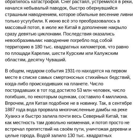
обратилось катастрофой. Снег растаял, устремился в реки,
начался небывалый паводок, быстро обернувшийся
страшным наводнением, которое обильные весенние ливни
только усугубили. К июню всё это преобразовалось в
массовый потоп, в июле же Китай в дополнение накрыло
сразу девятью циклонами. Последствия оказались
невообразимыми: наводнение погребло под собой
территорию в 180 тыс. квадратных километров, что равно
по площади Карелии, шести Курским или Калужским
областям, десятку Чуваший.
В общем, недаром события 1931-го находятся на первом
месте в списке самых смертоносных стихийных бедствий,
когда-либо происходивших на планете. Число
пострадавших в тот год достигло 53 млн человек, число
погибших, по некоторым оценкам, составило 4 миллиона.
Впрочем, для Китая подобное не в новинку. Так, в сентябре
1887 года вода прорвала многочисленные дамбы на реке
Хуанхэ и быстро залила почти весь Северный Китай, так
как местность там довольно низменная, и потоп просто не
встречал препятствий на своём пути, уничтожая деревни и
целые города. Водой залило 130 тыс. квадратных