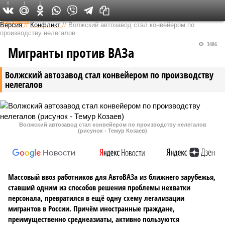
0
1
3
Федеральный выпуск
Версия
//
Конфликт
//
Волжский автозавод стал конвейером по
производству нелегалов
3486
Мигранты против ВАЗа
Волжский автозавод стал конвейером по производству
нелегалов
Волжский автозавод стал конвейером по производству нелегалов
(рисунок - Темур Козаев)
Массовый ввоз работников для АвтоВАЗа из ближнего зарубежья,
ставший одним из способов решения проблемы нехватки
персонала, превратился в ещё одну схему легализации
мигрантов в России. Причём иностранные граждане,
преимущественно среднеазиаты, активно пользуются