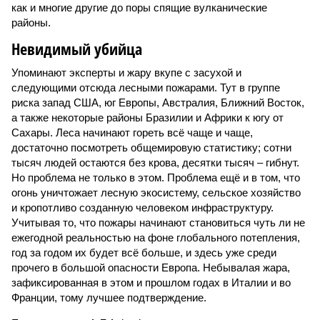
как и многие другие до поры спящие вулканические
районы.
Невидимый убийца
Упоминают эксперты и жару вкупе с засухой и
следующими отсюда лесными пожарами. Тут в группе
риска запад США, юг Европы, Австралия, Ближний Восток,
а также некоторые районы Бразилии и Африки к югу от
Сахары. Леса начинают гореть всё чаще и чаще,
достаточно посмотреть общемировую статистику; сотни
тысяч людей остаются без крова, десятки тысяч – гибнут.
Но проблема не только в этом. Проблема ещё и в том, что
огонь уничтожает лесную экосистему, сельское хозяйство
и кропотливо созданную человеком инфраструктуру.
Учитывая то, что пожары начинают становиться чуть ли не
ежегодной реальностью на фоне глобального потепления,
год за годом их будет всё больше, и здесь уже среди
прочего в большой опасности Европа. Небывалая жара,
зафиксированная в этом и прошлом годах в Италии и во
Франции, тому лучшее подтверждение.