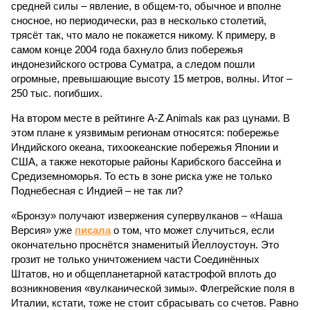
средней силы – явление, в общем-то, обычное и вполне
сносное, но периодически, раз в несколько столетий,
трясёт так, что мало не покажется никому. К примеру, в
самом конце 2004 года бахнуло близ побережья
индонезийского острова Суматра, а следом пошли
огромные, превышающие высоту 15 метров, волны. Итог –
250 тыс. погибших.
На втором месте в рейтинге A-Z Animals как раз цунами. В
этом плане к уязвимым регионам относятся: побережье
Индийского океана, тихо­океанские побережья Японии и
США, а также некоторые районы Карибского бассейна и
Средиземноморья. То есть в зоне риска уже не только
Поднебесная с Индией – не так ли?
«Бронзу» получают извержения супервулканов – «Наша
Версия» уже
писала
о том, что может случиться, если
окончательно проснётся знаменитый Йеллоустоун. Это
грозит не только уничтожением части Соединённых
Штатов, но и общепланетарной катастрофой вплоть до
возникновения «вулканической зимы». Флегрейские поля в
Италии, кстати, тоже не стоит сбрасывать со счетов. Равно