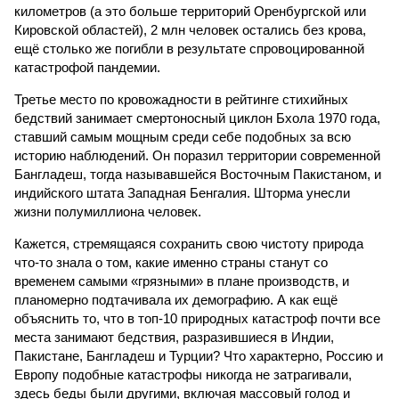
километров (а это больше территорий Оренбургской или
Кировской областей), 2 млн человек остались без крова,
ещё столько же погибли в результате спровоцированной
катастрофой пандемии.
Третье место по кровожадности в рейтинге стихийных
бедствий занимает смертоносный циклон Бхола 1970 года,
ставший самым мощным среди себе подобных за всю
историю наблюдений. Он поразил территории современной
Бангладеш, тогда называвшейся Восточным Пакистаном, и
индийского штата Западная Бенгалия. Шторма унесли
жизни полумиллиона человек.
Кажется, стремящаяся сохранить свою чистоту природа
что-то знала о том, какие именно страны станут со
временем самыми «грязными» в плане производств, и
планомерно подтачивала их демографию. А как ещё
объяснить то, что в топ-10 природных катастроф почти все
места занимают бедствия, разразившиеся в Индии,
Пакистане, Бангладеш и Турции? Что характерно, Россию и
Европу подобные катастрофы никогда не затрагивали,
здесь беды были другими, включая массовый голод и