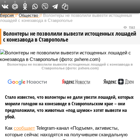
0
0
0
Федеральный выпуск
Версия
//
Общество
//
Волонтеры не позволили вывезти истощенных
лошадей с конезавода в Ставрополье
1563
Волонтеры не позволили вывезти истощенных лошадей
с конезавода в Ставрополье
Волонтеры не позволили вывезти истощенных лошадей с конезавода в
Ставрополье (фото: pxhere.com)
Стало известно, что волонтеры не дали увезти лошадей, которых
морили голодом на конезаводе в Ставропольском крае – они
предположили, что животных «под шумок» хотят вывезти на
убой.
Как
сообщает
Telegram-канал «Подъем», активисты,
которые сейчас находятся на получившем скандальную