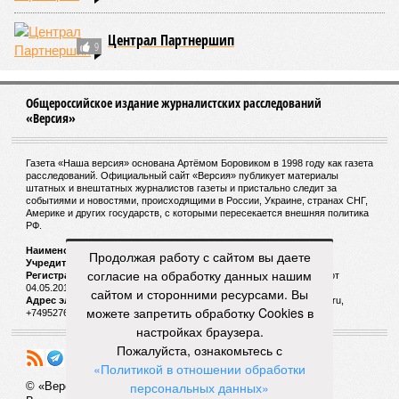
Централ Партнершип
9
Общероссийское издание журналистских расследований
«Версия»
Газета «Наша версия» основана Артёмом Боровиком в 1998 году как газета
расследований. Официальный сайт «Версия» публикует материалы
штатных и внештатных журналистов газеты и пристально следит за
событиями и новостями, происходящими в России, Украине, странах СНГ,
Америке и других государств, с которыми пересекается внешняя политика
РФ.
Наименование:
Cетевое издание «Версия»
Продолжая работу с сайтом вы даете
Учредитель:
ООО «Версия»,
Главный редактор:
Горевой Р. Г.
согласие на обработку данных нашим
Регистрационный номер Роскомнадзора:
ЭЛ № ФС 77 - 72681 от
04.05.2018 г.
сайтом и сторонними ресурсами. Вы
Адрес электронной почты и телефон редакции:
versia@versia.ru,
можете запретить обработку Cookies в
+74952760348
настройках браузера.
Пожалуйста, ознакомьтесь с
«Политикой в отношении обработки
персональных данных»
© «Версия»
18+