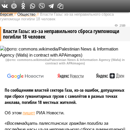
0
0
0
Федеральный выпуск
Версия
//
Общество
//
Власти Газы: из-за неправильного сброса
гумпомощи погибли 18 человек
2189
Власти Газы: из-за неправильного сброса гумпомощи
погибли 18 человек
(фото: commons.wikimedia/Palestinian News & Information Agency (Wafa) in
contract with APAimages)
По сообщениям властей сектора Газа, из-за ошибок, допущенных
при сбросе гуманитарных грузов с самолётов в разных точках
анклава, погибли 18 местных жителей.
Об этом
пишет
РИА Новости.
«Восемнадцать палестинских граждан погибли за
последние часы из-за неправильного сброса гуманитарной