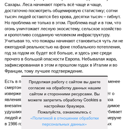
Сахары. Леса начинают гореть всё чаще и чаще,
достаточно посмотреть общемировую статистику; сотни
тысяч людей остаются без крова, десятки тысяч – гибнут.
Но проблема не только в этом. Проблема ещё и в том, что
огонь уничтожает лесную экосистему, сельское хозяйство
и кропотливо созданную человеком инфраструктуру.
Учитывая то, что пожары начинают становиться чуть ли не
ежегодной реальностью на фоне глобального потепления,
год за годом их будет всё больше, и здесь уже среди
прочего в большой опасности Европа. Небывалая жара,
зафиксированная в этом и прошлом годах в Италии и во
Франции, тому лучшее подтверждение.
Продолжая работу с сайтом вы даете
Есть в перечне A-Z Animals и экзотика, впрочем, не менее
согласие на обработку данных нашим
смертоносная. Это, в частности, «лимнические
сайтом и сторонними ресурсами. Вы
извержения», о которых мало кто слышал. Речь идёт о
можете запретить обработку Cookies в
явлениях, когда большое количество углекислого газа
настройках браузера.
внезапно вырывается из глубин озёр, образуя невидимое
Пожалуйста, ознакомьтесь с
удушающее газовое облако, которое безжалостно убивает
«Политикой в отношении обработки
людей и животных. Катастрофа на озере Ньос в Камеруне
персональных данных»
в 1986 году остаётся одним из наиболее чудовищных