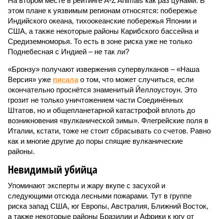
На втором месте в рейтинге A-Z Animals как раз цунами. В
этом плане к уязвимым регионам относятся: побережье
Индийского океана, тихо­океанские побережья Японии и
США, а также некоторые районы Карибского бассейна и
Средиземноморья. То есть в зоне риска уже не только
Поднебесная с Индией – не так ли?
«Бронзу» получают извержения супервулканов – «Наша
Версия» уже
писала
о том, что может случиться, если
окончательно проснётся знаменитый Йеллоустоун. Это
грозит не только уничтожением части Соединённых
Штатов, но и общепланетарной катастрофой вплоть до
возникновения «вулканической зимы». Флегрейские поля в
Италии, кстати, тоже не стоит сбрасывать со счетов. Равно
как и многие другие до поры спящие вулканические
районы.
Невидимый убийца
Упоминают эксперты и жару вкупе с засухой и
следующими отсюда лесными пожарами. Тут в группе
риска запад США, юг Европы, Австралия, Ближний Восток,
а также некоторые районы Бразилии и Африки к югу от