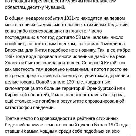
по площади Карелии, шести Курским или Калужским
областям, десятку Чуваший.
В общем, недаром события 1931-го находятся на первом
месте в списке самых смертоносных стихийных бедствий,
когда-либо происходивших на планете. Число
пострадавших в тот год достигло 53 млн человек, число
погибших, по некоторым оценкам, составило 4 миллиона.
Впрочем, для Китая подобное не в новинку. Так, в сентябре
1887 года вода прорвала многочисленные дамбы на реке
Хуанхэ и быстро залила почти весь Северный Китай, так
как местность там довольно низменная, и потоп просто не
встречал препятствий на своём пути, уничтожая деревни и
целые города. Водой залило 130 тыс. квадратных
километров (а это больше территорий Оренбургской или
Кировской областей), 2 млн человек остались без крова,
ещё столько же погибли в результате спровоцированной
катастрофой пандемии.
Третье место по кровожадности в рейтинге стихийных
бедствий занимает смертоносный циклон Бхола 1970 года,
ставший самым мощным среди себе подобных за всю