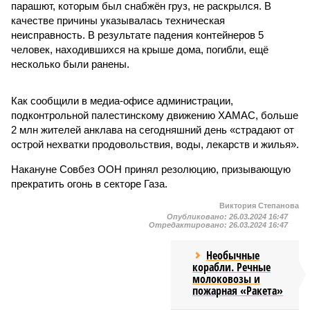
парашют, которым был снабжён груз, не раскрылся. В
качестве причины указывалась техническая
неисправность. В результате падения контейнеров 5
человек, находившихся на крыше дома, погибли, ещё
несколько были ранены.
Как сообщили в медиа-офисе администрации,
подконтрольной палестинскому движению ХАМАС, больше
2 млн жителей анклава на сегодняшний день «страдают от
острой нехватки продовольствия, воды, лекарств и жилья».
Накануне Совбез ООН принял резолюцию, призывающую
прекратить огонь в секторе Газа.
Виктория Степанова
Опубликовано:
26.03.2024 16:47
Отредактировано:
26.03.2024 16:47
Необычные
корабли. Речные
молоковозы и
пожарная «Ракета»