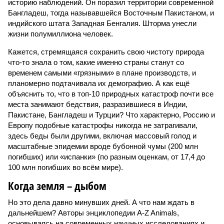
историю наблюдений. Он поразил территории современной
Бангладеш, тогда называвшейся Восточным Пакистаном, и
индийского штата Западная Бенгалия. Шторма унесли
жизни полумиллиона человек.
Кажется, стремящаяся сохранить свою чистоту природа
что-то знала о том, какие именно страны станут со
временем самыми «грязными» в плане производств, и
планомерно подтачивала их демографию. А как ещё
объяснить то, что в топ-10 природных катастроф почти все
места занимают бедствия, разразившиеся в Индии,
Пакистане, Бангладеш и Турции? Что характерно, Россию и
Европу подобные катастрофы никогда не затрагивали,
здесь беды были другими, включая массовый голод и
масштабные эпидемии вроде бубонной чумы (200 млн
погибших) или «испанки» (по разным оценкам, от 17,4 до
100 млн погибших во всём мире).
Когда земля – дыбом
Но это дела давно минувших дней. А что нам ждать в
дальнейшем? Авторы энциклопедии A-Z Animals,
основываясь на современных научных исследованиях и