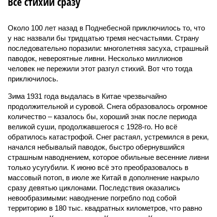
Все стихии сразу
Около 100 лет назад в Поднебесной приключилось то, что
у нас назвали бы тридцатью тремя несчастьями. Страну
последовательно поразили: многолетняя засуха, страшный
паводок, невероятные ливни. Несколько миллионов
человек не пережили этот разгул стихий. Вот что тогда
приключилось.
Зима 1931 года выдалась в Китае чрезвычайно
продолжительной и суровой. Снега образовалось огромное
количество – казалось бы, хороший знак после периода
великой суши, продолжавшегося с 1928-го. Но всё
обратилось катастрофой. Снег растаял, устремился в реки,
начался небывалый паводок, быстро обернувшийся
страшным наводнением, которое обильные весенние ливни
только усугубили. К июню всё это преобразовалось в
массовый потоп, в июле же Китай в дополнение накрыло
сразу девятью циклонами. Последствия оказались
невообразимыми: наводнение погребло под собой
территорию в 180 тыс. квадратных километров, что равно