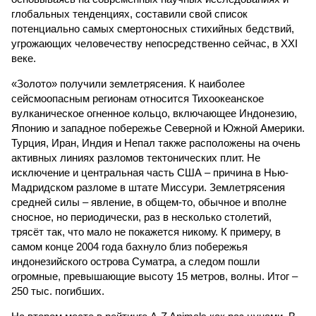
глобальных тенденциях, составили свой список
потенциально самых смертоносных стихийных бедствий,
угрожающих человечеству непосредственно сейчас, в XXI
веке.
«Золото» получили землетрясения. К наиболее
сейсмоопасным регионам относится Тихоокеанское
вулканическое огненное кольцо, включающее Индонезию,
Японию и западное побережье Северной и Южной Америки.
Турция, Иран, Индия и Непал также расположены на очень
активных линиях разломов тектонических плит. Не
исключение и центральная часть США – причина в Нью-
Мадридском разломе в штате Миссури. Землетрясения
средней силы – явление, в общем-то, обычное и вполне
сносное, но периодически, раз в несколько столетий,
трясёт так, что мало не покажется никому. К примеру, в
самом конце 2004 года бахнуло близ побережья
индонезийского острова Суматра, а следом пошли
огромные, превышающие высоту 15 метров, волны. Итог –
250 тыс. погибших.