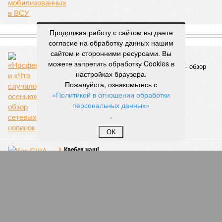
Продолжая работу с сайтом вы даете
СЛУЧАЙНЫЕ СТАТЬИ
согласие на обработку данных нашим
сайтом и сторонними ресурсами. Вы
Симфония ужаса 100 лет спустя
можете запретить обработку Cookies в
«Носферату» и «Что случилось осенью» – обзор
настройках браузера.
сетевых новинок кино
Пожалуйста, ознакомьтесь с
«Политикой в отношении обработки
персональных данных»
.
OK
Квебек наш!
Как США пытались завоевать Канаду
Заклинатель воды
Как глава единого оператора водоснабжения