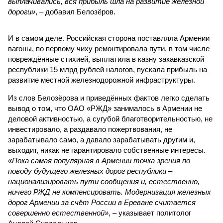
выплачивались, вся прибыль шла на развитие железной
дороги»
, – добавил Белозёров.
И в самом деле. Российская сторона поставляла Армении
вагоны, по первому чиху ремонтировала пути, в том числе
повреждённые стихией, выплатила в казну закавказской
республики 15 млрд рублей налогов, пускала прибыль на
развитие местной железнодорожной инфраструктуры.
Из слов Белозёрова и приведённых фактов легко сделать
вывод о том, что ОАО «РЖД» занималось в Армении не
деловой активностью, а сугубой благотворительностью, не
инвестировало, а раздавало пожертвования, не
зарабатывало само, а давало зарабатывать другим и,
выходит, никак не гарантировало собственные интересы.
«Пока самая популярная в Армении точка зрения по
поводу будущего железных дорог рес­публики –
национализировать пути сообщения и, естественно,
ничего РЖД не компенсировать. Модернизация железных
дорог Армении за счёт России в Ереване считается
совершенно естественной»
, – указывает политолог