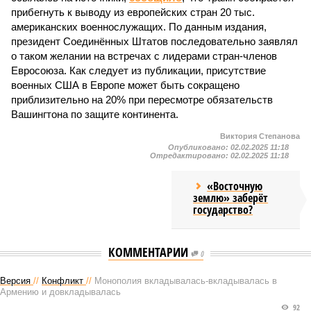
прибегнуть к выводу из европейских стран 20 тыс.
американских военнослужащих. По данным издания,
президент Соединённых Штатов последовательно заявлял
о таком желании на встречах с лидерами стран-членов
Евросоюза. Как следует из публикации, присутствие
военных США в Европе может быть сокращено
приблизительно на 20% при пересмотре обязательств
Вашингтона по защите континента.
Виктория Степанова
Опубликовано:
02.02.2025 11:18
Отредактировано:
02.02.2025 11:18
«Восточную
землю» заберёт
государство?
КОММЕНТАРИИ
0
Версия
//
Конфликт
//
Монополия вкладывалась-вкладывалась в
Армению и довкладывалась
92