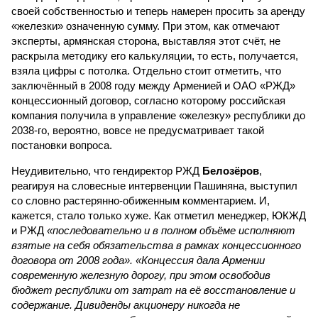
своей собственностью и теперь намерен просить за аренду
«железки» означенную сумму. При этом, как отмечают
эксперты, армянская сторона, выставляя этот счёт, не
раскрыла методику его калькуляции, то есть, получается,
взяла цифры с потолка. Отдельно стоит отметить, что
заключённый в 2008 году между Арменией и ОАО «РЖД»
концессионный договор, согласно которому российская
компания получила в управление «железку» республики до
2038-го, вероятно, вовсе не предусматривает такой
постановки вопроса.
Неудивительно, что гендиректор РЖД
Белозёров
,
реагируя на словесные интервенции Пашиняна, выступил
со словно растерянно-обиженным комментарием. И,
кажется, стало только хуже. Как отметил менеджер, ЮКЖД
и РЖД
«последовательно и в полном объёме исполняют
взятые на себя обязательства в рамках концессионного
договора от 2008 года». «Концессия дала Армении
современную железную дорогу, при этом освободив
бюджет республики от затрат на её восстановление и
содержание. Дивиденды акционеру никогда не