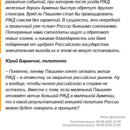
развития событий, при котором после ухода РЖД
железные дороги Армении быстро обретут другого
спонсора. Вряд ли Пашинян стал бы провоцировать
РЖД совсем без гарантий. В сущности, это очередной
и привычный уже «слив» России бывшими союзниками.
Потерянные нами сателлиты ищут и обретают
новых хозяев, и никакая благодарность или даже
подаренная от щедрот Российского государства
значительная выгода их в этом не могут остановить.
Юрий Баранчик, политолог
– Понятно, почему Пашинян хочет отжать актив
РЖД – в отместку за закрытие российских рынков. Ну
и вообще, чтобы ничего российского в стране не
осталось. Вместе с тем, если маленький Пашинян
отожмёт актив большой РЖД в маленькой Армении,
то о какой результативной внешней политике России
можно будет говорить в принципе?
Иван Дмитриев
Опубликовано:
08.08.2026 17:00
Отредактировано:
08.08.2026 17:00