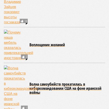
14
Воплощение желаний
2
Волна самоубийств прокатилась в
киберкомандовании США на фоне иранской
войны
1