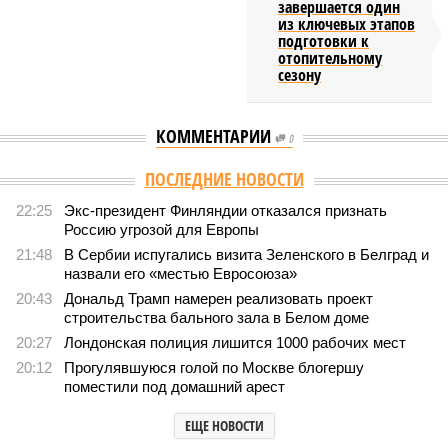
завершается один
из ключевых этапов
подготовки к
отопительному
сезону
КОММЕНТАРИИ
0
ПОСЛЕДНИЕ НОВОСТИ
22:25
Экс-президент Финляндии отказался признать
Россию угрозой для Европы
21:48
В Сербии испугались визита Зеленского в Белград и
назвали его «местью Евросоюза»
20:43
Дональд Трамп намерен реализовать проект
строительства бального зала в Белом доме
20:27
Лондонская полиция лишится 1000 рабочих мест
20:12
Прогулявшуюся голой по Москве блогершу
поместили под домашний арест
ЕЩЕ НОВОСТИ