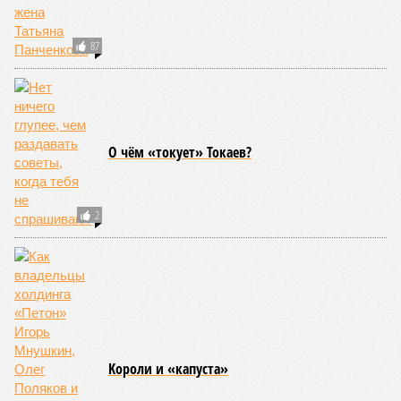
87
О чём «токует» Токаев?
2
Kороли и «капуста»