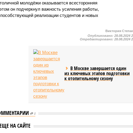
столичной молодёжи оказывается всесторонняя
 этом он подчеркнул важность усиления работы,
способствующей реализации студентов и новых
Виктория Степа
Опубликовано:
28.08.2024 
Отредактировано:
28.08.2024 
В Москве завершается один
из ключевых этапов подготовки
к отопительному сезону
ОММЕНТАРИИ
0
ственном штабе
ткрыт сбор
В штабе ЕР на выборах в
ЕЩЕ НА САЙТЕ
итарной помощи
МГД обсудили новые