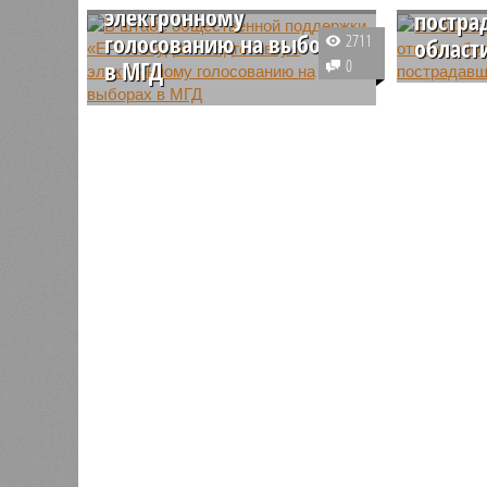
электронному
постра
голосованию на выборах
2711
област
в МГД
0
В штабе 
В общественном штабе «ЕР»
поддержк
состоялась экспертная сессия по
обсудили
электронному голосованию на
проекты,
выборах в Мосгордуму. Ее темой
поддержк
стали новации избирательной
пострада
системы Москвы.
Курской 