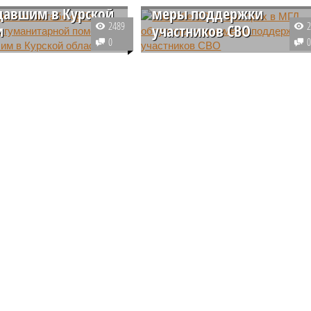
давшим в Курской
меры поддержки
2489
и
участников СВО
0
общественной
На этой неделе в зону
и «Единой России»
проведения спецоперации
 новые волонтерские
отправляется 25-й гуманитарны
 нацеленные на
конвой «Единой России». Его
у жителей
будут сопровождать в том числ
вшей от атак ВСУ
и участники команды мэра.
области.