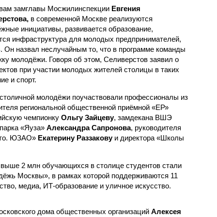
вам замглавы Мосжилинспекции
Евгения
рстова,
в современной Москве реализуются
жные инициативы, развивается образование,
тся инфраструктура для молодых предпринимателей,
. Он назвал неслучайным то, что в программе команды
ку молодёжи. Говоря об этом, Селиверстов заявил о
оектов при участии молодых жителей столицы в таких
ие и спорт.
 столичной молодёжи поучаствовали профессионалы из
ителя региональной общественной приёмной «ЕР»
ийскую чемпионку
Ольгу Зайцеву
, замдекана ВШЭ
 парка «Яуза»
Александра Сапронова
, руководителя
сто. ЮЗАО»
Екатерину Раззакову
и директора «Школы
свыше 2 млн обучающихся в столице студентов стали
ёжь Москвы», в рамках которой поддерживаются 11
ство, медиа, ИТ-образование и уличное искусство.
Московского дома общественных организаций
Алексея