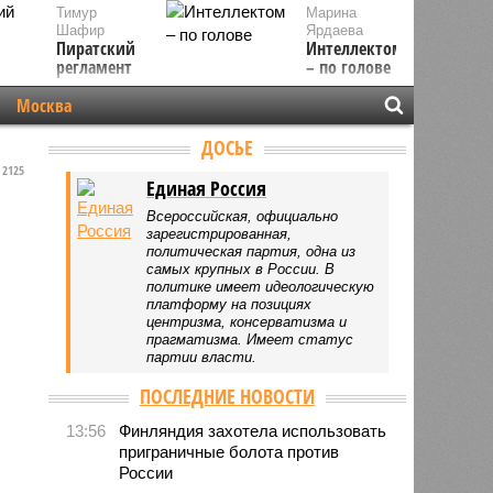
Тимур
Марина
Шафир
Ярдаева
Пиратский
Интеллектом
регламент
– по голове
Москва
ДОСЬЕ
2125
Единая Россия
Всероссийская, официально
зарегистрированная,
политическая партия, одна из
самых крупных в России. В
политике имеет идеологическую
платформу на позициях
центризма, консерватизма и
прагматизма. Имеет статус
партии власти.
ПОСЛЕДНИЕ НОВОСТИ
13:56
Финляндия захотела использовать
приграничные болота против
России