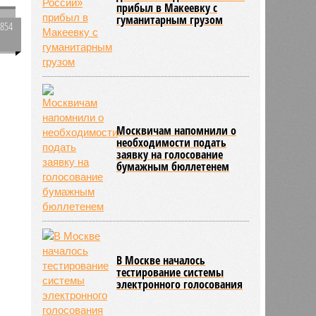
смертельного вируса Бурбон
прибыл в Макеевку с
гуманитарным грузом
2854
0
й
е
Москвичам напомнили о
необходимости подать
заявку на голосование
бумажным бюллетенем
В Москве началось
тестирование системы
электронного голосования