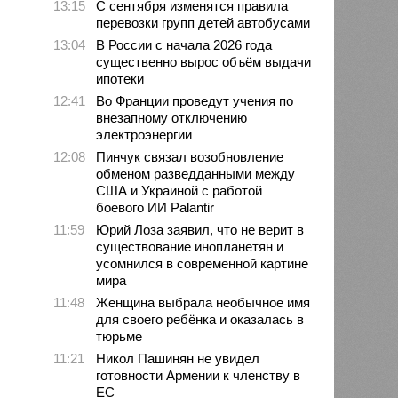
13:15
С сентября изменятся правила
перевозки групп детей автобусами
13:04
В России с начала 2026 года
существенно вырос объём выдачи
ипотеки
12:41
Во Франции проведут учения по
внезапному отключению
электроэнергии
12:08
Пинчук связал возобновление
обменом разведданными между
США и Украиной с работой
боевого ИИ Palantir
11:59
Юрий Лоза заявил, что не верит в
существование инопланетян и
усомнился в современной картине
мира
11:48
Женщина выбрала необычное имя
для своего ребёнка и оказалась в
тюрьме
11:21
Никол Пашинян не увидел
готовности Армении к членству в
ЕС