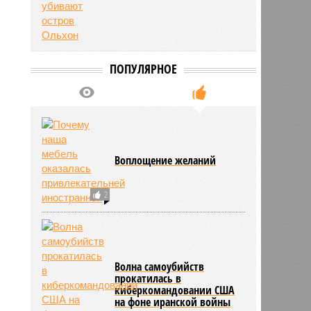
ПОПУЛЯРНОЕ
Воплощение желаний
2
Волна самоубийств
прокатилась в
киберкомандовании США
на фоне иранской войны