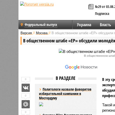
№29 от 03.08.
Подписка
Украина
Власть
Федеральный выпуск
Версия
//
Москва
//
В общественном штабе «ЕР» обсудили
В общественном штабе «ЕР» обсудили молод
В общественном шта
В РАЗДЕЛЕ
В эту с
0
эксперт
Политологи назвали фаворитов
обсудил
избирательной кампании в
професс
0
Мосгордуму
Такой 
регион
0