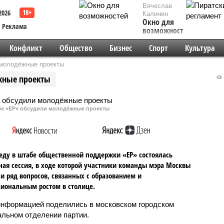
Вячеслав
2026
Калинин
Окно для
Реклама
возможностей
Конфликт
Общество
Бизнес
Спорт
Культура
 молодёжные проекты
ёжные проекты
бе «ЕР» обсудили молодёжные проекты
реду в штабе общественной поддержки «ЕР» состоялась
ная сессия, в ходе которой участники команды мэра Москвы
и ряд вопросов, связанных с образованием и
иональным ростом в столице.
информацией поделились в московском городском
альном отделении партии.