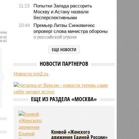
11:13
Попытки Запада рассорить
Москву и Астану назвали
бесперспективными
10:44
Премьер Литвы Синкявичюс
опроверг слова министра обороны
нова
о российской угрозе
20:41
20:41
10:39
Украинскому кандидату в конгресс
ЕЩЕ НОВОСТИ
США запретили приходить на
пляж после драки
НОВОСТИ ПАРТНЕРОВ
10:33
Аргентина и Мексика поддержали
Инфантино после его промаха с
Новости smi2.ru
попыткой продать долю ЧМ
10:28
Крупнейшие финансовые
компании США на Уолл-стрит
подверглись массированной
ЕЩЕ ИЗ РАЗДЕЛА «МОСКВА»
кибератаке
10:28
В результате вооружённого
нападения на школу в Таиланде
погибли 7 человек
10:02
Знаменитый район Брайтон-Бич
Конвой «Женского
попал в зону риска из-за
движения Единой России»