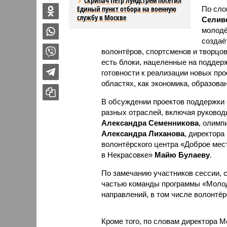
Скрипач Пётр Лундстрем посетил
Единый пункт отбора на военную
По сло
службу в Москве
Селиве
молодё
создаё
волонтёров, спортсменов и творцов
есть блоки, нацеленные на поддерж
готовности к реализации новых пр
областях, как экономика, образован
В обсуждении проектов поддержки
разных отраслей, включая руковод
Александра Семенникова
, олимп
Александра Лиханова
, директора
волонтёрского центра «Доброе ме
в Некрасовке»
Майю Булаеву
.
По замечанию участников сессии, 
частью команды программы «Молод
направлений, в том числе волонтёр
Кроме того, по словам директора 