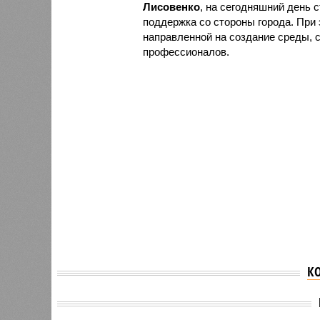
Лисовенко
, на сегодняшний день 
поддержка со стороны города. При
направленной на создание среды, 
профессионалов.
К
В штабе общественной
В обще
поддержки «ЕР»
«ЕР» о
обсудили подготовку к
гуман