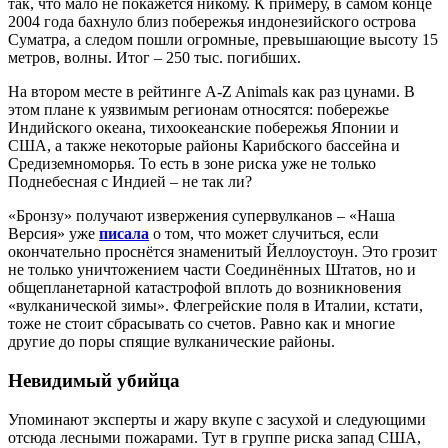
так, что мало не покажется никому. К примеру, в самом конце
2004 года бахнуло близ побережья индонезийского острова
Суматра, а следом пошли огромные, превышающие высоту 15
метров, волны. Итог – 250 тыс. погибших.
На втором месте в рейтинге A-Z Animals как раз цунами. В
этом плане к уязвимым регионам относятся: побережье
Индийского океана, тихо­океанские побережья Японии и
США, а также некоторые районы Карибского бассейна и
Средиземноморья. То есть в зоне риска уже не только
Поднебесная с Индией – не так ли?
«Бронзу» получают извержения супервулканов – «Наша
Версия» уже
писала
о том, что может случиться, если
окончательно проснётся знаменитый Йеллоустоун. Это грозит
не только уничтожением части Соединённых Штатов, но и
общепланетарной катастрофой вплоть до возникновения
«вулканической зимы». Флегрейские поля в Италии, кстати,
тоже не стоит сбрасывать со счетов. Равно как и многие
другие до поры спящие вулканические районы.
Невидимый убийца
Упоминают эксперты и жару вкупе с засухой и следующими
отсюда лесными пожарами. Тут в группе риска запад США,