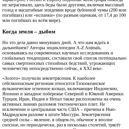
не затрагивали, здесь беды были другими, включая массовый
голод и масштабные эпидемии вроде бубонной чумы (200 млн
погибших) или «испанки» (по разным оценкам, от 17,4 до 100
млн погибших во всём мире).
Когда земля – дыбом
Но это дела давно минувших дней. А что нам ждать в
дальнейшем? Авторы энциклопедии A-Z Animals,
основываясь на современных научных исследованиях и
глобальных тенденциях, составили свой список потенциально
самых смертоносных стихийных бедствий, угрожающих
человечеству непосредственно сейчас, в XXI веке.
«Золото» получили землетрясения. К наиболее
сейсмоопасным регионам относится Тихоокеанское
вулканическое огненное кольцо, включающее Индонезию,
Японию и западное побережье Северной и Южной Америки.
Турция, Иран, Индия и Непал также расположены на очень
активных линиях разломов тектонических плит. Не
исключение и центральная часть США – причина в Нью-
Мадридском разломе в штате Миссури. Землетрясения
средней силы – явление, в общем-то, обычное и вполне
сносное, но периодически, раз в несколько столетий, трясёт