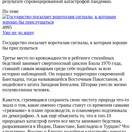
результате спровоцированной катастрофой пандемии.
По теме
4995
Уже не до жиру
Государство посылает воротилам сигналы, к которым хорошо
бы прислушаться
Третье место по кровожадности в рейтинге стихийных
бедствий занимает смертоносный циклон Бхола 1970 года,
ставший самым мощным среди себе подобных за всю
историю наблюдений. Он поразил территории современной
Бангладеш, тогда называвшейся Восточным Пакистаном, и
индийского штата Западная Бенгалия. Шторма унесли жизни
полумиллиона человек.
Кажется, стремящаяся сохранить свою чистоту природа что-то
знала о том, какие именно страны станут со временем самыми
«грязными» в плане производств, и планомерно подтачивала
их демографию. А как ещё объяснить то, что в топ-10
природных катастроф почти все места занимают бедствия,
разразившиеся в Индии, Пакистане, Бангладеш и Турции? Что
характерно, Россию и Европу подобные катастрофы никогда