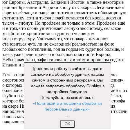
юг Европы, Австралия, Ближний Восток, а также некоторые
районы Бразилии и Африки к югу от Сахары. Леса начинают
гореть всё чаще и чаще, достаточно посмотреть общемировую
статистику; сотни тысяч людей остаются без крова, десятки
тысяч – гибнут. Но проблема не только в этом. Проблема ещё
и в том, что огонь уничтожает лесную экосистему, сельское
хозяйство и кропотливо созданную человеком
инфраструктуру. Учитывая то, что пожары начинают
становиться чуть ли не ежегодной реальностью на фоне
глобального потепления, год за годом их будет всё больше, и
здесь уже среди прочего в большой опасности Европа.
Небывалая жара, зафиксированная в этом и прошлом годах в
Италии и во Франции, тому лучшее подтверждение.
Продолжая работу с сайтом вы даете
согласие на обработку данных нашим
Есть в перечне A-Z Animals и экзотика, впрочем, не менее
сайтом и сторонними ресурсами. Вы
смертоносная. Это, в частности, «лимнические извержения»,
о которых мало кто слышал. Речь идёт о явлениях, когда
можете запретить обработку Cookies в
большое количество углекислого газа внезапно вырывается из
настройках браузера.
глубин озёр, образуя невидимое удушающее газовое облако,
Пожалуйста, ознакомьтесь с
которое безжалостно убивает людей и животных. Катастрофа
«Политикой в отношении обработки
на озере Ньос в Камеруне в 1986 году остаётся одним из
персональных данных»
наиболее чудовищных примеров: более 1700 человек и тысячи
.
голов скота погибли из-за внезапного выброса CO₂,
накрывшего близлежащие деревни.
OK