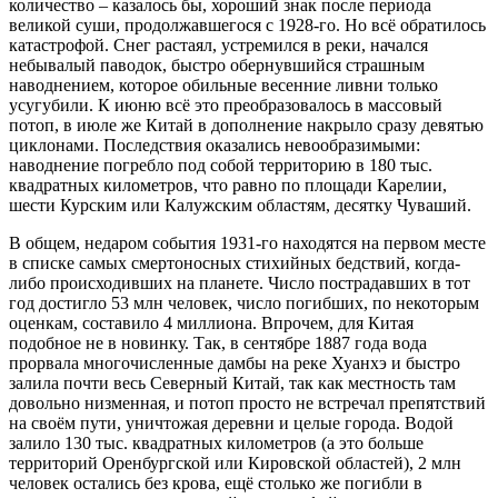
количество – казалось бы, хороший знак после периода
великой суши, продолжавшегося с 1928-го. Но всё обратилось
катастрофой. Снег растаял, устремился в реки, начался
небывалый паводок, быстро обернувшийся страшным
наводнением, которое обильные весенние ливни только
усугубили. К июню всё это преобразовалось в массовый
потоп, в июле же Китай в дополнение накрыло сразу девятью
циклонами. Последствия оказались невообразимыми:
наводнение погребло под собой территорию в 180 тыс.
квадратных километров, что равно по площади Карелии,
шести Курским или Калужским областям, десятку Чуваший.
В общем, недаром события 1931-го находятся на первом месте
в списке самых смертоносных стихийных бедствий, когда-
либо происходивших на планете. Число пострадавших в тот
год достигло 53 млн человек, число погибших, по некоторым
оценкам, составило 4 миллиона. Впрочем, для Китая
подобное не в новинку. Так, в сентябре 1887 года вода
прорвала многочисленные дамбы на реке Хуанхэ и быстро
залила почти весь Северный Китай, так как местность там
довольно низменная, и потоп просто не встречал препятствий
на своём пути, уничтожая деревни и целые города. Водой
залило 130 тыс. квадратных километров (а это больше
территорий Оренбургской или Кировской областей), 2 млн
человек остались без крова, ещё столько же погибли в