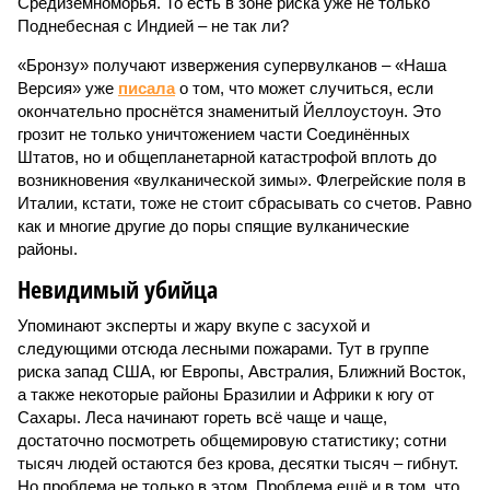
Средиземноморья. То есть в зоне риска уже не только
Поднебесная с Индией – не так ли?
«Бронзу» получают извержения супервулканов – «Наша
Версия» уже
писала
о том, что может случиться, если
окончательно проснётся знаменитый Йеллоустоун. Это
грозит не только уничтожением части Соединённых
Штатов, но и общепланетарной катастрофой вплоть до
возникновения «вулканической зимы». Флегрейские поля в
Италии, кстати, тоже не стоит сбрасывать со счетов. Равно
как и многие другие до поры спящие вулканические
районы.
Невидимый убийца
Упоминают эксперты и жару вкупе с засухой и
следующими отсюда лесными пожарами. Тут в группе
риска запад США, юг Европы, Австралия, Ближний Восток,
а также некоторые районы Бразилии и Африки к югу от
Сахары. Леса начинают гореть всё чаще и чаще,
достаточно посмотреть общемировую статистику; сотни
тысяч людей остаются без крова, десятки тысяч – гибнут.
Но проблема не только в этом. Проблема ещё и в том, что