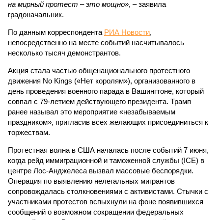
на мирный протест – это мощно»
, – заявила
градоначальник.
По данным корреспондента
РИА Новости
,
непосредственно на месте событий насчитывалось
несколько тысяч демонстрантов.
Акция стала частью общенационального протестного
движения No Kings («Нет королям»), организованного в
день проведения военного парада в Вашингтоне, который
совпал с 79-летием действующего президента. Трамп
ранее называл это мероприятие «незабываемым
праздником», пригласив всех желающих присоединиться к
торжествам.
Протестная волна в США началась после событий 7 июня,
когда рейд иммиграционной и таможенной службы (ICE) в
центре Лос-Анджелеса вызвал массовые беспорядки.
Операция по выявлению нелегальных мигрантов
сопровождалась столкновениями с активистами. Стычки с
участниками протестов вспыхнули на фоне появившихся
сообщений о возможном сокращении федеральных