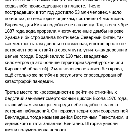
когда-либо происходивших на планете. Число
пострадавших в тот год достигло 53 млн человек, число
погибших, по некоторым оценкам, составило 4 миллиона.
Впрочем, для Китая подобное не в новинку. Так, в сентябре
1887 года вода прорвала многочисленные дамбы на реке
Хуанхэ и быстро залила почти весь Северный Китай, так
как местность там довольно низменная, и потоп просто не
встречал препятствий на своём пути, уничтожая деревни и
целые города. Водой залило 130 тыс. квадратных
километров (а это больше территорий Оренбургской или
Кировской областей), 2 млн человек остались без крова,
ещё столько же погибли в результате спровоцированной
катастрофой пандемии.
Третье место по кровожадности в рейтинге стихийных
бедствий занимает смертоносный циклон Бхола 1970 года,
ставший самым мощным среди себе подобных за всю
историю наблюдений. Он поразил территории современной
Бангладеш, тогда называвшейся Восточным Пакистаном, и
индийского штата Западная Бенгалия. Шторма унесли
жизни полумиллиона человек.