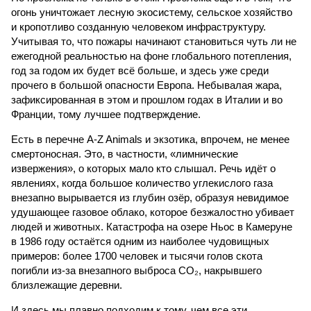
огонь уничтожает лесную экосистему, сельское хозяйство
и кропотливо созданную человеком инфраструктуру.
Учитывая то, что пожары начинают становиться чуть ли не
ежегодной реальностью на фоне глобального потепления,
год за годом их будет всё больше, и здесь уже среди
прочего в большой опасности Европа. Небывалая жара,
зафиксированная в этом и прошлом годах в Италии и во
Франции, тому лучшее подтверждение.
Есть в перечне A-Z Animals и экзотика, впрочем, не менее
смертоносная. Это, в частности, «лимнические
извержения», о которых мало кто слышал. Речь идёт о
явлениях, когда большое количество углекислого газа
внезапно вырывается из глубин озёр, образуя невидимое
удушающее газовое облако, которое безжалостно убивает
людей и животных. Катастрофа на озере Ньос в Камеруне
в 1986 году остаётся одним из наиболее чудовищных
примеров: более 1700 человек и тысячи голов скота
погибли из-за внезапного выброса CO₂, накрывшего
близлежащие деревни.
И здесь мы плавно подходим к тому, чем все эти