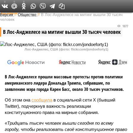
0
0
0
Федеральный выпуск
Версия
//
Общество
//
В Лос-Анджелесе на митинг вышли 30 тысяч
человек
1077
В Лос-Анджелесе на митинг вышли 30 тысяч человек
Лос-Анджелес, США (фото: flickr.com/jondoeforty1)
В Лос-Анджелесе прошли массовые протесты против политики
американского лидера Дональда Трампа, собравшие, по
заявлению мэра города Карен Басс, около 30 тысяч участников.
Об этом она
сообщила
в социальной сети X (бывший
Twitter), подчеркнув важность реализации
конституционного права на мирные собрания.
«Тридцать тысяч человек вышли сегодня по всему
городу, чтобы реализовать своё конституционное право