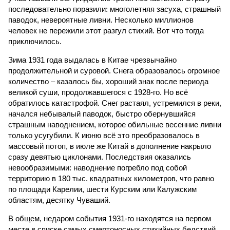
последовательно поразили: многолетняя засуха, страшный
паводок, невероятные ливни. Несколько миллионов
человек не пережили этот разгул стихий. Вот что тогда
приключилось.
Зима 1931 года выдалась в Китае чрезвычайно
продолжительной и суровой. Снега образовалось огромное
количество – казалось бы, хороший знак после периода
великой суши, продолжавшегося с 1928-го. Но всё
обратилось катастрофой. Снег растаял, устремился в реки,
начался небывалый паводок, быстро обернувшийся
страшным наводнением, которое обильные весенние ливни
только усугубили. К июню всё это преобразовалось в
массовый потоп, в июле же Китай в дополнение накрыло
сразу девятью циклонами. Последствия оказались
невообразимыми: наводнение погребло под собой
территорию в 180 тыс. квадратных километров, что равно
по площади Карелии, шести Курским или Калужским
областям, десятку Чуваший.
В общем, недаром события 1931-го находятся на первом
месте в списке самых смертоносных стихийных бедствий,