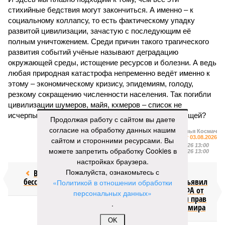
стихийные бедствия могут закончиться. А именно – к
социальному коллапсу, то есть фактическому упадку
развитой цивилизации, зачастую с последующим её
полным уничтожением. Среди причин такого трагического
развития событий учёные называют деградацию
окружающей среды, истощение ресурсов и болезни. А ведь
любая природная катастрофа непременно ведёт именно к
этому – экономическому кризису, эпидемиям, голоду,
резкому сокращению численности населения. Так погибли
цивилизации шумеров, майя, кхмеров – список не
исчерпывающий. Какая цивилизация будет следующей?
Продолжая работу с сайтом вы даете
согласие на обработку данных нашим
Илья Космач
Газета
«Наша версия» №29 от 03.08.2026
сайтом и сторонними ресурсами. Вы
Опубликовано:
05.08.2026 13:00
можете запретить обработку Cookies в
Отредактировано:
05.08.2026 13:00
настройках браузера.
Пожалуйста, ознакомьтесь с
Возраст
Инфантино
бессмертия
отступил и объявил
«Политикой в отношении обработки
об отказе ФИФА от
персональных данных»
продажи доли прав
.
на чемпионат мира
OK