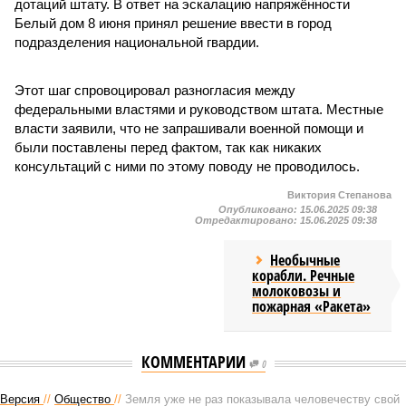
дотаций штату. В ответ на эскалацию напряжённости
Белый дом 8 июня принял решение ввести в город
подразделения национальной гвардии.
Этот шаг спровоцировал разногласия между
федеральными властями и руководством штата. Местные
власти заявили, что не запрашивали военной помощи и
были поставлены перед фактом, так как никаких
консультаций с ними по этому поводу не проводилось.
Виктория Степанова
Опубликовано:
15.06.2025 09:38
Отредактировано:
15.06.2025 09:38
Необычные
корабли. Речные
молоковозы и
пожарная «Ракета»
КОММЕНТАРИИ
0
Версия
//
Общество
//
Земля уже не раз показывала человечеству свой