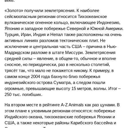
веке.
«Золото» получили землетрясения. К наиболее
сейсмоопасным регионам относится Тихоокеанское
вулканическое огненное кольцо, включающее Индонезию,
Японию и западное побережье Северной и Южной Америки.
Турция, Иран, Индия и Непал также расположены на очень
активных линиях разломов тектонических плит. Не
исключение и центральная часть США – причина в Нью-
Мадридском разломе в штате Миссури. Землетрясения
средней силы – явление, в общем-то, обычное и вполне
сносное, но периодически, раз в несколько столетий,
трясёт так, что мало не покажется никому. К примеру, в
самом конце 2004 года бахнуло близ побережья
индонезийского острова Суматра, а следом пошли
огромные, превышающие высоту 15 метров, волны. Итог –
250 тыс. погибших.
На втором месте в рейтинге A-Z Animals как раз цунами. В
этом плане к уязвимым регионам относятся: побережье
Индийского океана, тихо­океанские побережья Японии и
США, а также некоторые районы Карибского бассейна и