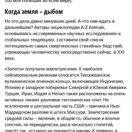
100 млн погибших во всём мире).
Когда земля – дыбом
Но это дела давно минувших дней. А что нам ждать в
дальнейшем? Авторы энциклопедии A-Z Animals,
основываясь на современных научных исследованиях и
глобальных тенденциях, составили свой список
потенциально самых смертоносных стихийных бедствий,
угрожающих человечеству непосредственно сейчас, в XXI
веке.
«Золото» получили землетрясения. К наиболее
сейсмоопасным регионам относится Тихоокеанское
вулканическое огненное кольцо, включающее Индонезию,
Японию и западное побережье Северной и Южной Америки.
Турция, Иран, Индия и Непал также расположены на очень
активных линиях разломов тектонических плит. Не
исключение и центральная часть США – причина в Нью-
Мадридском разломе в штате Миссури. Землетрясения
средней силы – явление, в общем-то, обычное и вполне
сносное, но периодически, раз в несколько столетий,
трясёт так, что мало не покажется никому. К примеру, в