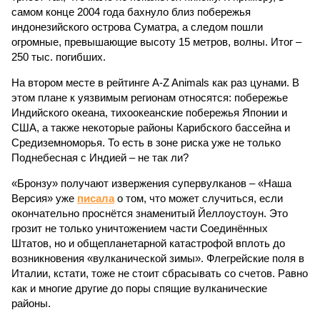
самом конце 2004 года бахнуло близ побережья
индонезийского острова Суматра, а следом пошли
огромные, превышающие высоту 15 метров, волны. Итог –
250 тыс. погибших.
На втором месте в рейтинге A-Z Animals как раз цунами. В
этом плане к уязвимым регионам относятся: побережье
Индийского океана, тихо­океанские побережья Японии и
США, а также некоторые районы Карибского бассейна и
Средиземноморья. То есть в зоне риска уже не только
Поднебесная с Индией – не так ли?
«Бронзу» получают извержения супервулканов – «Наша
Версия» уже
писала
о том, что может случиться, если
окончательно проснётся знаменитый Йеллоустоун. Это
грозит не только уничтожением части Соединённых
Штатов, но и общепланетарной катастрофой вплоть до
возникновения «вулканической зимы». Флегрейские поля в
Италии, кстати, тоже не стоит сбрасывать со счетов. Равно
как и многие другие до поры спящие вулканические
районы.