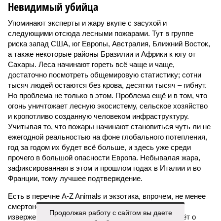
Невидимый убийца
Упоминают эксперты и жару вкупе с засухой и
следующими отсюда лесными пожарами. Тут в группе
риска запад США, юг Европы, Австралия, Ближний Восток,
а также некоторые районы Бразилии и Африки к югу от
Сахары. Леса начинают гореть всё чаще и чаще,
достаточно посмотреть общемировую статистику; сотни
тысяч людей остаются без крова, десятки тысяч – гибнут.
Но проблема не только в этом. Проблема ещё и в том, что
огонь уничтожает лесную экосистему, сельское хозяйство
и кропотливо созданную человеком инфраструктуру.
Учитывая то, что пожары начинают становиться чуть ли не
ежегодной реальностью на фоне глобального потепления,
год за годом их будет всё больше, и здесь уже среди
прочего в большой опасности Европа. Небывалая жара,
зафиксированная в этом и прошлом годах в Италии и во
Франции, тому лучшее подтверждение.
Есть в перечне A-Z Animals и экзотика, впрочем, не менее
смертоносная. Это, в частности, «лимнические
Продолжая работу с сайтом вы даете
извержения», о которых мало кто слышал. Речь идёт о