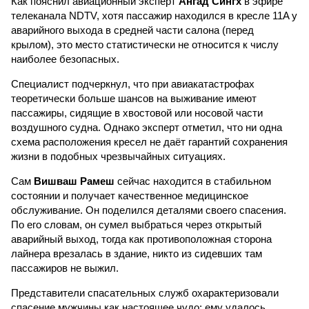
Как пояснил авиационный эксперт
Ангад Сингх
в эфире
телеканала NDTV, хотя пассажир находился в кресле 11A у
аварийного выхода в средней части салона (перед
крылом), это место статистически не относится к числу
наиболее безопасных.
Специалист подчеркнул, что при авиакатастрофах
теоретически больше шансов на выживание имеют
пассажиры, сидящие в хвостовой или носовой части
воздушного судна. Однако эксперт отметил, что ни одна
схема расположения кресел не даёт гарантий сохранения
жизни в подобных чрезвычайных ситуациях.
Сам
Вишваш Рамеш
сейчас находится в стабильном
состоянии и получает качественное медицинское
обслуживание. Он поделился деталями своего спасения.
По его словам, он сумел выбраться через открытый
аварийный выход, тогда как противоположная сторона
лайнера врезалась в здание, никто из сидевших там
пассажиров не выжил.
Представители спасательных служб охарактеризовали
спасение мужчины как настоящее чудо: ему удалось