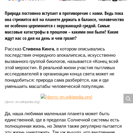
Природа постоянно вступает в противоречие с нами. Ведь пока
она стремится всё на планете держать в балансе, человечество
не особенно церемонится с окружающей средой. Самые
массовые катастрофы в прошлом – какими они были? Какие
ждут нас со дня на день и чем грозят?
Рассказ
Стивена Кинга
, в котором описывались
последствия очередного апокалипсиса, искусственно
вызванного группой биологов, называется «Конец всей
этой мерзости». В реальной жизни участия пытливых
исследователей в организации конца света может не
понадобиться: природа сама разберётся, как и где
уменьшить масштабы человеческой популяции.
(фото: en.wikipedia.org)
Да, наша любимая маленькая планета может быть
единственной, где в пределах Солнечной системы есть
полноценная жизнь, но Земля также регулярно пытается
эту жизнь уничтожить. Так уж вышло, что внутренние