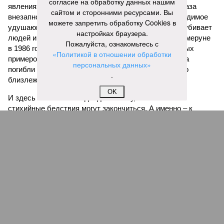
согласие на обработку данных нашим
явлениях, когда большое количество углекислого газа
сайтом и сторонними ресурсами. Вы
внезапно вырывается из глубин озёр, образуя невидимое
можете запретить обработку Cookies в
удушающее газовое облако, которое безжалостно убивает
настройках браузера.
людей и животных. Катастрофа на озере Ньос в Камеруне
Пожалуйста, ознакомьтесь с
в 1986 году остаётся одним из наиболее чудовищных
«Политикой в отношении обработки
примеров: более 1700 человек и тысячи голов скота
персональных данных»
погибли из-за внезапного выброса CO₂, накрывшего
.
близлежащие деревни.
OK
И здесь мы плавно подходим к тому, чем все эти
стихийные бедствия могут закончиться. А именно – к
социальному коллапсу, то есть фактическому упадку
развитой цивилизации, зачастую с последующим её
полным уничтожением. Среди причин такого трагического
развития событий учёные называют деградацию
окружающей среды, истощение ресурсов и болезни. А ведь
любая природная катастрофа непременно ведёт именно к
этому – экономическому кризису, эпидемиям, голоду,
резкому сокращению численности населения. Так погибли
цивилизации шумеров, майя, кхмеров – список не
исчерпывающий. Какая цивилизация будет следующей?