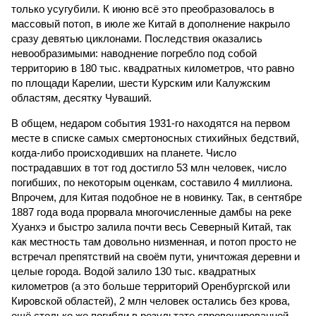
только усугубили. К июню всё это преобразовалось в
массовый потоп, в июле же Китай в дополнение накрыло
сразу девятью циклонами. Последствия оказались
невообразимыми: наводнение погребло под собой
территорию в 180 тыс. квадратных километров, что равно
по площади Карелии, шести Курским или Калужским
областям, десятку Чуваший.
В общем, недаром события 1931-го находятся на первом
месте в списке самых смертоносных стихийных бедствий,
когда-либо происходивших на планете. Число
пострадавших в тот год достигло 53 млн человек, число
погибших, по некоторым оценкам, составило 4 миллиона.
Впрочем, для Китая подобное не в новинку. Так, в сентябре
1887 года вода прорвала многочисленные дамбы на реке
Хуанхэ и быстро залила почти весь Северный Китай, так
как местность там довольно низменная, и потоп просто не
встречал препятствий на своём пути, уничтожая деревни и
целые города. Водой залило 130 тыс. квадратных
километров (а это больше территорий Оренбургской или
Кировской областей), 2 млн человек остались без крова,
ещё столько же погибли в результате спровоцированной