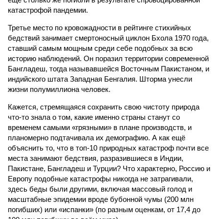
катастрофой пандемии.
Третье место по кровожадности в рейтинге стихийных
бедствий занимает смертоносный циклон Бхола 1970 года,
ставший самым мощным среди себе подобных за всю
историю наблюдений. Он поразил территории современной
Бангладеш, тогда называвшейся Восточным Пакистаном, и
индийского штата Западная Бенгалия. Шторма унесли
жизни полумиллиона человек.
Кажется, стремящаяся сохранить свою чистоту природа
что-то знала о том, какие именно страны станут со
временем самыми «грязными» в плане производств, и
планомерно подтачивала их демографию. А как ещё
объяснить то, что в топ-10 природных катастроф почти все
места занимают бедствия, разразившиеся в Индии,
Пакистане, Бангладеш и Турции? Что характерно, Россию и
Европу подобные катастрофы никогда не затрагивали,
здесь беды были другими, включая массовый голод и
масштабные эпидемии вроде бубонной чумы (200 млн
погибших) или «испанки» (по разным оценкам, от 17,4 до