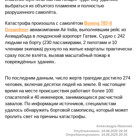
выбраться из объятого пламенем и полностью
разрушенного самолёта.
Катастрофа произошла с самолётом
Boeing 787-8
Dreamliner
авиакомпании Air India, выполнявшим рейс из
Ахмадабада в лондонский аэропорт Гатвик. Судно с 242
людьми на борту (230 пассажирами, 2 пилотами и 10
членами экипажа) рухнуло на жилые кварталы практически
сразу после взлёта, вызвав масштабный пожар в
повреждённых зданиях.
По последним данным, число жертв трагедии достигло 274
человек, включая десятки людей на земле. В настоящее
время на месте происшествия работают более 100
спасателей и 40 инженеров, занимающихся расчисткой
завалов. По информации источников, специалистам
удалось обнаружить бортовой самописец, который может
пролить свет на причины катастрофы.
Александра Иванова
Опубликовано:
14.06.2025 20:16
Отредактировано:
14.06.2025 20:16