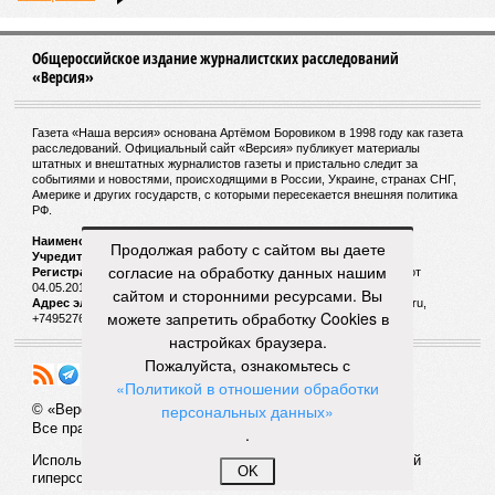
Общероссийское издание журналистских расследований
«Версия»
Газета «Наша версия» основана Артёмом Боровиком в 1998 году как газета
расследований. Официальный сайт «Версия» публикует материалы
штатных и внештатных журналистов газеты и пристально следит за
событиями и новостями, происходящими в России, Украине, странах СНГ,
Америке и других государств, с которыми пересекается внешняя политика
РФ.
Наименование:
Cетевое издание «Версия»
Продолжая работу с сайтом вы даете
Учредитель:
ООО «Версия»,
Главный редактор:
Горевой Р. Г.
согласие на обработку данных нашим
Регистрационный номер Роскомнадзора:
ЭЛ № ФС 77 - 72681 от
04.05.2018 г.
сайтом и сторонними ресурсами. Вы
Адрес электронной почты и телефон редакции:
versia@versia.ru,
можете запретить обработку Cookies в
+74952760348
настройках браузера.
Пожалуйста, ознакомьтесь с
«Политикой в отношении обработки
персональных данных»
© «Версия»
18+
Все права защищены
.
Использование материалов «Версии» без индексируемой
OK
гиперссылки запрещено