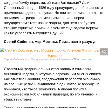
создали бомбу первыми, её тоже Бог послал? Да и
Священный синод в 1986 году предупреждал об опасности
применения ядерного оружия. Но они не понимают того, что
понимает патриарх: времена изменились, перед
государством стоят новые задачи, для чего требуется
стойкое единение в умах, а в чём же ещё задача церкви,
как не укреплять мятущиеся души?
Сергей Собянин, мэр Москвы. Призывает к разуму.
Сергей Собянин, мэр Москвы (фото: Алексей Филиппов/РИА Новости)
Столичный градоначальник стал главным спикером
минувшей недели, выступив с поразившим многих спичем.
Как отметил Собянин, предложения перевести экономику
на военные рельсы выдвигают люди, которые вообще не
понимают, что такое экономика. А любая попытка
экономической мобилизации приведёт, по его мнению, к
убийству страны.
Теперь политологи гадают, что именно могло стать