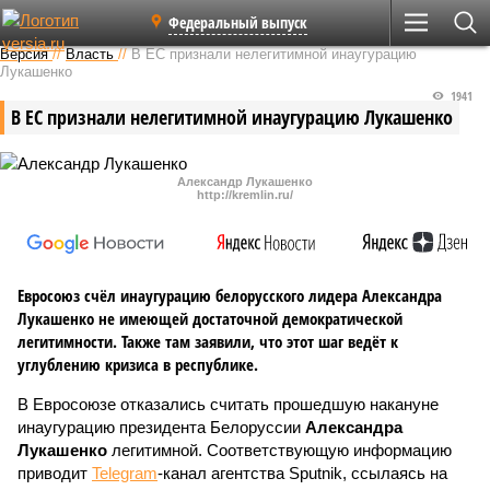
Федеральный выпуск
Версия
//
Власть
//
В ЕС признали нелегитимной инаугурацию
Лукашенко
1941
В ЕС признали нелегитимной инаугурацию Лукашенко
Александр Лукашенко
http://kremlin.ru/
Евросоюз счёл инаугурацию белорусского лидера Александра
Лукашенко не имеющей достаточной демократической
легитимности. Также там заявили, что этот шаг ведёт к
углублению кризиса в республике.
В Евросоюзе отказались считать прошедшую накануне
инаугурацию президента Белоруссии
Александра
Лукашенко
легитимной. Соответствующую информацию
приводит
Telegram
-канал агентства Sputnik, ссылаясь на