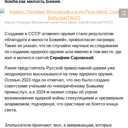
бомба как милость Божия.
Кирилл, Патриарх Московский и всея Руси (фото: Сергей Бобылев/ТАСС)
Создание в СССР атомного оружия стало результатом
«благодати и милости Божией», провозгласил патриарх.
Также он указал, что не случайно научные исследования
по созданию ядерного оружия шли именно в том месте, где
жил и молился святой
Серафим Саровский
.
Ранее предстоятель Русской православной церкви уже
неоднократно высказывался на тему ядерного оружия.
Осенью 2023 года он отмечал, что оно было создано
советскими учёными по «неизречённому Божьему
промыслу», а в 2024-м назвал споры об угрозе
возникновения ядерной войны спекуляциями и чрезмерным
алармизмом, подчеркнув, что христиане не боятся конца
света.
Злопыхатели ёрничают: мол, а американцам, которые