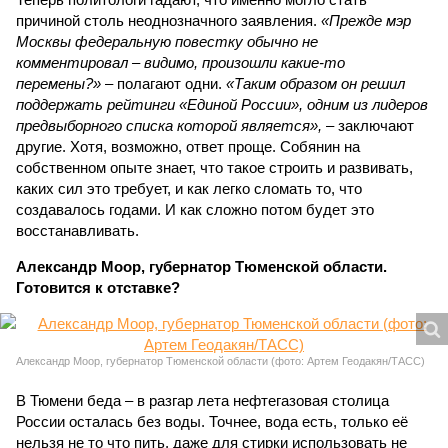
причиной столь неоднозначного заявления.
«Прежде мэр
Москвы федеральную повестку обычно не
комментировал – видимо, произошли какие-то
перемены?»
– полагают одни.
«Таким образом он решил
поддержать рейтинги «Единой России», одним из лидеров
предвыборного списка которой является»,
– заключают
другие. Хотя, возможно, ответ проще. Собянин на
собственном опыте знает, что такое строить и развивать,
каких сил это требует, и как легко сломать то, что
создавалось годами. И как сложно потом будет это
восстанавливать.
Александр Моор, губернатор Тюменской области.
Готовится к отставке?
Александр Моор, губернатор Тюменской области (фото: Артем Геодакян/ТАСС)
В Тюмени беда – в разгар лета нефтегазовая столица
России осталась без воды. Точнее, вода есть, только её
нельзя не то что пить, даже для стирки использовать не