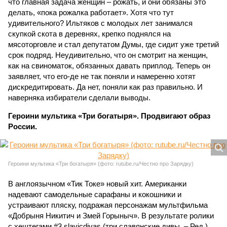
что главная задача женщин – рожать, и они обязаны это
делать, «пока рожалка работает». Хотя что тут
удивительного? Ильтяков с молодых лет занимался
скупкой скота в деревнях, крепко поднялся на
мясоторговле и стал депутатом Думы, где сидит уже третий
срок подряд. Неудивительно, что он смотрит на женщин,
как на свиноматок, обязанных давать приплод. Теперь он
заявляет, что его-де не так поняли и намеренно хотят
дискредитировать. Да нет, поняли как раз правильно. И
наверняка избиратели сделали выводы.
Героини мультика «Три богатыря». Продвигают образ
России.
Героини мультика «Три богатыря» (фото: rutube.ru/Честно про Зарядку)
В англоязычном «Тик Токе» новый хит. Американки
надевают самодельные сарафаны и кокошники и
устраивают пляску, подражая персонажам мультфильма
«Добрыня Никитич и Змей Горыныч». В результате ролики
с хештегами #3 slavicdivas (три славянские дивы. – Ред.)