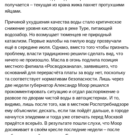
получается – текущая из крана жижа пахнет протухшими
яйцами.
Причиной ухудшения качества воды стало критическое
снижение уровня кислорода в реке Туре, питающей
водозабор. Но возмущает тюменцев не природный
катаклизм. Первые жалобы на гнилую воду прозвучали
ещё в середине июля. Однако, вместо того чтобы признать
проблему, власти традиционно решили сделать вид, что
ничего не произошло. Масла в огонь подлила позиция
местного филиала «Росводоканала», заявившего, что
оснований для перерасчёта платы за воду нет, поскольку
та соответствует нормативам безопасности. Лишь через
две недели губернатор Александр Моор решился
прокомментировать ситуацию и отдал распоряжение о
развозе по дворам чистой воды в автоцистернах. И то,
видимо, лишь после того, как в местном Роспотребнадзоре
ему объяснили: дескать, если так пойдёт дальше, в городе
начнутся эпидемии и тогда уже отвечать перед Москвой
придётся всерьёз. В результате пошли слухи, что Моор
досиживает в своём кресле последние недели – после