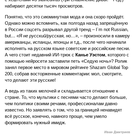
набирают десятки тысяч просмотров.
Понятно, что это сиюминутная мода и она скоро пройдёт.
Однако можно вспомнить, как полгода назад запрещённую
в России соцсеть разрывал другой тренд – I`m not Russian,
but…
«Я не русский/русская, но…»
, – произносили в камеру
американцы, испанцы, японцы и т.д., после чего начинали
исполнять на русском языке советские и российские песни.
А чего стоит недавний ИИ-трюк с
Канье Уэстом
, которого с
помощью нейросети заставили петь «Седую ночь»? Ролик
занял первое место в мировом рейтинге Shazam Global Top
200, собрав восторженные комментарии: мол, смотрите,
что делают эти русские!
А ведь из таких мелочей и складывается отношение к
стране. То, что мультики с песнями часто делают больше,
чем политики своими речами, профессионалам давно
известно. Но заявлять о том, что за границей ненавидят
всё русское, конечно, намного проще, чем умело
формировать нужный имидж.
Иван Дмитриев