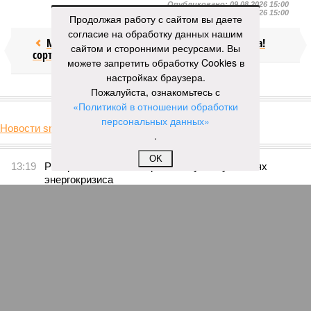
Опубликовано:
09.08.2026 15:00
Отредактировано:
09.08.2026 15:00
Продолжая работу с сайтом вы даете
согласие на обработку данных нашим
Мочить в
Посол ты на!
сайтом и сторонними ресурсами. Вы
сортире
можете запретить обработку Cookies в
настройках браузера.
Пожалуйста, ознакомьтесь с
КОММЕНТАРИИ
0
«Политикой в отношении обработки
персональных данных»
Новости smi2.ru
.
Версия
//
Украина
//
Киев перешёл к террору гражданских, пора давать
адекватный ответ
OK
22
Мочить в сортире
Киев перешёл к террору гражданских, пора давать
адекватный ответ