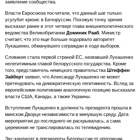
заявление сообщества.
Власти Евросоюза посчитали, что данный шаг только
усугубит кризис в Белоруссии. Похожую точку зрения
высказал ранее в этот четверг глава внешнеполитического
ведомства Великобритании
Доминик Рааб
. Министр
считает, что это еще больше подорвало авторитет
Лукашенко, обманувшего сограждан в ходе выборов.
Словакия стала первой страной ЕС, назвавшей Лукашенко
нелегитимным главой белорусского государства. Кроме
того, представитель немецкого правительства
Штеффен
Зайберт
заявил, что Александр Лукашенко не может
претендовать на демократическую легитимность. Вслед за
европейскими политиками аналогичную позицию высказали
власти США, Канады, а также Украины.
Вступление Лукашенко в должность президента прошла в
минском Дворце независимости в минувшую среду. Дата
мероприятия до последнего не раскрывалась, а сама
церемония не транслировалась по телевидению.
Экс-кандидат в президенты Белоруссии от оппозиции