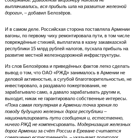
выплачивались, вся прибыль шла на развитие железной
дороги»
, – добавил Белозёров.
И в самом деле. Российская сторона поставляла Армении
вагоны, по первому чиху ремонтировала пути, в том числе
повреждённые стихией, выплатила в казну закавказской
республики 15 млрд рублей налогов, пускала прибыль на
развитие местной железнодорожной инфраструктуры.
Из слов Белозёрова и приведённых фактов легко сделать
вывод о том, что ОАО «РЖД» занималось в Армении не
деловой активностью, а сугубой благотворительностью, не
инвестировало, а раздавало пожертвования, не
зарабатывало само, а давало зарабатывать другим и,
выходит, никак не гарантировало собственные интересы.
«Пока самая популярная в Армении точка зрения по
поводу будущего железных дорог рес­публики –
национализировать пути сообщения и, естественно,
ничего РЖД не компенсировать. Модернизация железных
дорог Армении за счёт России в Ереване считается
совершенно естественной»
, – указывает политолог