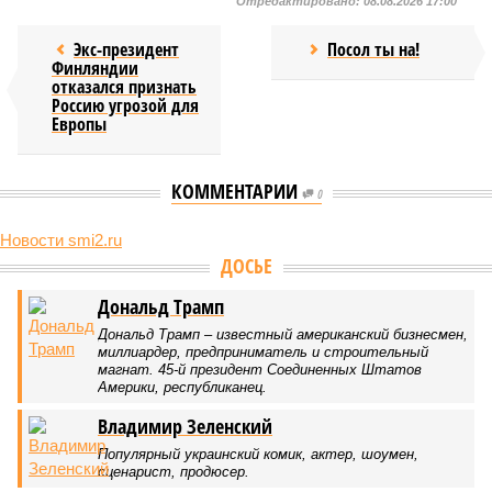
Отредактировано:
08.08.2026 17:00
Экс-президент
Посол ты на!
Финляндии
отказался признать
Россию угрозой для
Европы
КОММЕНТАРИИ
0
Новости smi2.ru
Версия
//
Конфликт
//
В нескольких станциях от уже сданного
«Сказочного леса» пайщики ЖК «Станция Л» продолжают ждать от
компании Capital Group начала реальной достройки
490
«Станция ожидания» для дольщиков
В нескольких станциях от уже сданного «Сказочного
леса» пайщики ЖК «Станция Л» продолжают ждать от
компании Capital Group начала реальной достройки