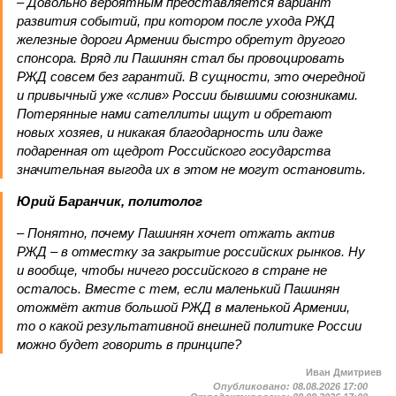
– Довольно вероятным представляется вариант
развития событий, при котором после ухода РЖД
железные дороги Армении быстро обретут другого
спонсора. Вряд ли Пашинян стал бы провоцировать
РЖД совсем без гарантий. В сущности, это очередной
и привычный уже «слив» России бывшими союзниками.
Потерянные нами сателлиты ищут и обретают
новых хозяев, и никакая благодарность или даже
подаренная от щедрот Российского государства
значительная выгода их в этом не могут остановить.
Юрий Баранчик, политолог
– Понятно, почему Пашинян хочет отжать актив
РЖД – в отместку за закрытие российских рынков. Ну
и вообще, чтобы ничего российского в стране не
осталось. Вместе с тем, если маленький Пашинян
отожмёт актив большой РЖД в маленькой Армении,
то о какой результативной внешней политике России
можно будет говорить в принципе?
Иван Дмитриев
Опубликовано:
08.08.2026 17:00