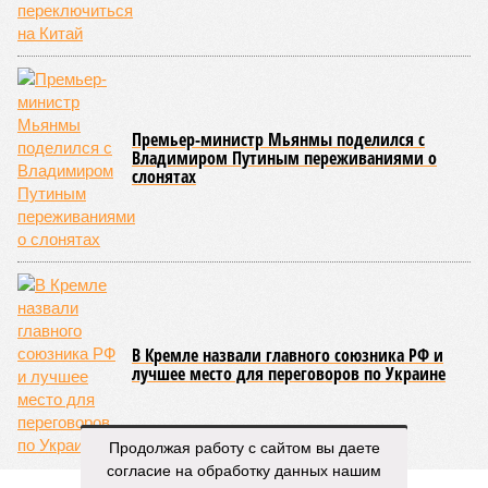
проблемные объекты SSD») сработала на
Лосиноостровской, почему она не масштабируется на
Люблино? И означает ли отсутствие техники на площадке,
что в реальности подрядчик по «Станции Л» ещё даже не
определён?
Митинги
и палаточные лагеря у объекта в
2025–2026 годах, похоже, не изменили ситуацию.
«В
последние месяцы в личном общении нам перестали
называть даже ориентировочные сроки»
, – рассказывают
расстроенные дольщики.
Казалось бы, формально ответственность по
достраиванию объекта распределена. Seven Suns
Development – банкрот, часть его структур признана
несостоятельной ещё в 2024 году, бенефициар компании
находится под следствием по ст. 200.3 УК РФ. Достройку
проблемных объектов группы – «Станции Л», «Сказочного
леса» и «В стремлении к свету», согласно информации на
сайтах Capital Group, осенью 2024 г. взяла на себя. Два из
трёх объектов уже сданы или близки к сдаче. Третий –
«Станция Л», крупнейший по числу пострадавших
Продолжая работу с сайтом вы даете
дольщиков (3908 квартир в пяти корпусах) – по факту
согласие на обработку данных нашим