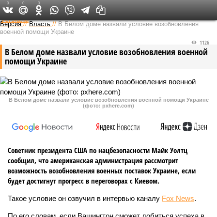
0
0
0
Федеральный выпуск
Версия
//
Власть
//
В Белом доме назвали условие возобновления
военной помощи Украине
1126
В Белом доме назвали условие возобновления военной
помощи Украине
В Белом доме назвали условие возобновления военной помощи Украине
(фото: pxhere.com)
Советник президента США по нацбезопасности Майк Уолтц
сообщил, что американская администрация рассмотрит
возможность возобновления военных поставок Украине, если
будет достигнут прогресс в переговорах с Киевом.
Такое условие он озвучил в интервью каналу
Fox News
.
По его словам, если Вашингтон сможет добиться успеха в