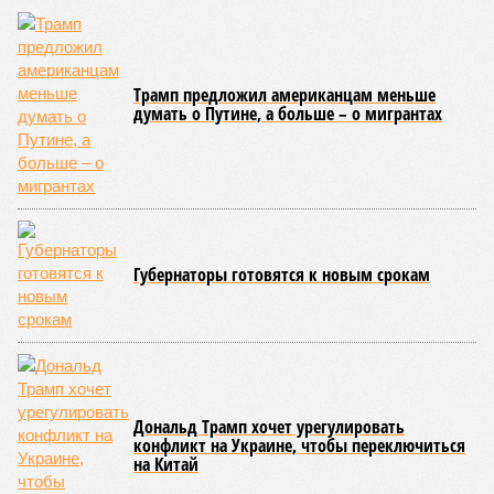
порталов, первую очередь ЖК строители обещают сдать к
декабрю 2026 г., вторую – к марту 2028-го. Но никто при
этом из кураторов стройки не задается вопросом: как эти
сроки должны материализоваться? На строительной
площадке, по свидетельствам дольщиков, регулярно
бывающих у забора, какая-либо техника отсутствует. Ни
бетононасосов, ни работающих кранов, ни признаков
мобилизации подрядчиков. При том, что до «декабря 2026»
осталось менее полугода.
Если в «Сказочном лесу» техзаказчик публично
отчитывался о поэтапной готовности – 90%, затем 97%, с
конкретными инженерными работами (усиление
монолитных конструкций, устранение проектных ошибок) –
то по «Станции Л» подобной публичной отчётности
дольщики не видят. Ни Capital Group, ни кураторы
строительства не подтверждают ни соблюдения графика
строительства, ни объёма фактически выполненных работ.
Напрашивается закономерный вопрос: если
декларируемая «Capital Group модель (достраивать