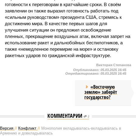
готовности к переговорам в кратчайшие сроки. В своём
заявлении он также выразил готовность работать под
«сильным руководством» президента США, стремясь к
достижению мира. В качестве первых шагов для
улучшения ситуации он предложил освобождение
пленных, прекращение воздушных атак, включая запрет на
использование ракет и дальнобойных беспилотников, а
также «немедленное перемирие на море» и остановку
ракетных ударов по гражданской инфраструктуре.
Виктория Степанова
Опубликовано:
05.03.2025 16:45
Отредактировано:
05.03.2025 16:45
«Восточную
землю» заберёт
государство?
КОММЕНТАРИИ
0
Версия
//
Конфликт
//
Монополия вкладывалась-вкладывалась в
Армению и довкладывалась