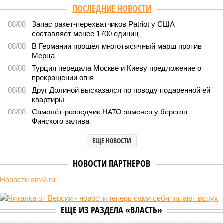
В нескольких станциях от уже сданного «Сказочного леса» пайщики ЖК
«Станция Л» продолжают ждать от компании Capital Group начала
реальной достройки (изображение сгенерировано ИИ)
Пока в Ярославском районе СВАО дольщики «Сказочного леса»
уже получают ключи – в мае 2026 года были получены
заключение о соответствии проектной документации и
разрешение на ввод жилищного комплекса в эксплуатацию –
совсем недалеко, в паре станций метро южнее, на Люблинской
улице, картина, можно сказать, прямо противоположная.
Сюжет:
Недвижимость
ЖК «Светлый мир «Станция Л»: та же группа компаний-
банкрот Seven Suns Development, та же
анонсированная
схема достройки через Capital Group осенью 2024 года, но
за прошедшие два года результатов, по словам дольщиков,
практически не видно. По
информации
из профильных