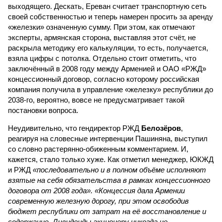
выходящего. Дескать, Ереван считает транспортную сеть
своей собственностью и теперь намерен просить за аренду
«железки» означенную сумму. При этом, как отмечают
эксперты, армянская сторона, выставляя этот счёт, не
раскрыла методику его калькуляции, то есть, получается,
взяла цифры с потолка. Отдельно стоит отметить, что
заключённый в 2008 году между Арменией и ОАО «РЖД»
концессионный договор, согласно которому российская
компания получила в управление «железку» республики до
2038-го, вероятно, вовсе не предусматривает такой
постановки вопроса.
Неудивительно, что гендиректор РЖД
Белозёров
,
реагируя на словесные интервенции Пашиняна, выступил
со словно растерянно-обиженным комментарием. И,
кажется, стало только хуже. Как отметил менеджер, ЮКЖД
и РЖД
«последовательно и в полном объёме исполняют
взятые на себя обязательства в рамках концессионного
договора от 2008 года». «Концессия дала Армении
современную железную дорогу, при этом освободив
бюджет республики от затрат на её восстановление и
содержание. Дивиденды акционеру никогда не