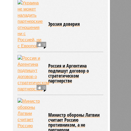
Эрозия доверия
14
Россия и Аргентина
подпишут договор о
стратегическом
партнерстве
10
Министр обороны Латвии
считает Россию
противником, а не
партнером