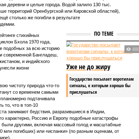
жая деревни и целые города. Водой залило 130 тыс.
ьше территорий Оренбургской или Кировской областей),
 ещё столько же погибли в результате
ндемии.
ПО ТЕМЕ
ейтинге стихийных
иклон Бхола 1970 года,
 подобных за всю историю
488
и современной Бангладеш,
истаном, и индийского
Уже не до жиру
унесли жизни
Государство посылает воротилам
сигналы, к которым хорошо бы
вою чистоту природа что-то
прислушаться
станут со временем самыми
и планомерно подтачивала
 то, что в топ-10
ста занимают бедствия, разразившиеся в Индии,
то характерно, Россию и Европу подобные катастрофы
ды были другими, включая массовый голод и масштабные
 млн погибших) или «испанки» (по разным оценкам, от
ире).