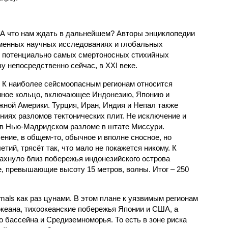
 А что нам ждать в дальнейшем? Авторы энциклопедии
еменных научных исследованиях и глобальных
к потенциально самых смертоносных стихийных
 непосредственно сейчас, в XXI веке.
 К наиболее сейсмоопасным регионам относится
нное кольцо, включающее Индонезию, Японию и
ной Америки. Турция, Иран, Индия и Непал также
ниях разломов тектонических плит. Не исключение и
 в Нью-Мадридском разломе в штате Миссури.
ние, в общем-то, обычное и вполне сносное, но
етий, трясёт так, что мало не покажется никому. К
бахнуло близ побережья индонезийского острова
, превышающие высоту 15 метров, волны. Итог – 250
imals как раз цунами. В этом плане к уязвимым регионам
кеана, тихо­океанские побережья Японии и США, а
 бассейна и Средиземноморья. То есть в зоне риска