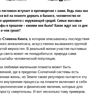
 постоянно вступает в противоречие с нами. Ведь пока она
ся всё на планете держать в балансе, человечество не
о церемонится с окружающей средой. Самые массовые
офы в прошлом – какими они были? Какие ждут нас со дня
 и чем грозят?
аз
Стивена Кинга
, в котором описывались последствия
ного апокалипсиса, искусственно вызванного группой
 этой мерзости». В реальной жизни участия пытливых
ца света может не понадобиться: природа сама
масштабы человеческой популяции.
ша любимая маленькая планета может быть
венной, где в пределах Солнечной системы есть
енная жизнь, но Земля также регулярно пытается эту
что внутренние процессы на планете включают в себя
орологические и физические явления, которые для
просту смертельны. И вот несколько тому примеров.