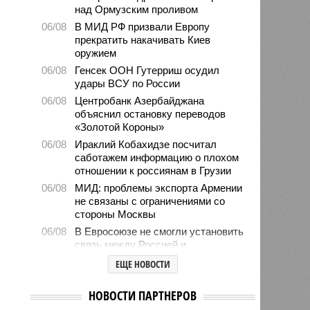
над Ормузским проливом
06/08
В МИД РФ призвали Европу
прекратить накачивать Киев
оружием
06/08
Генсек ООН Гутерриш осудил
удары ВСУ по России
06/08
Центробанк Азербайджана
объяснил остановку переводов
«Золотой Короны»
06/08
Ираклий Кобахидзе посчитал
саботажем информацию о плохом
отношении к россиянам в Грузии
06/08
МИД: проблемы экспорта Армении
не связаны с ограничениями со
стороны Москвы
06/08
В Евросоюзе не смогли установить
связь между Россией и
миграционным кризисом в Сеуте
ЕЩЕ НОВОСТИ
06/08
Ямпольская объяснила причины
проблем с поступлением в
НОВОСТИ ПАРТНЕРОВ
ведущие вузы страны