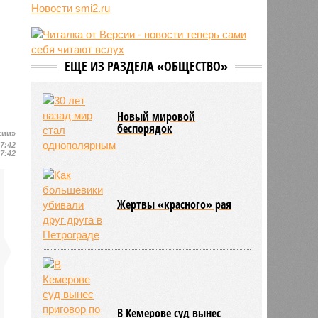
Новости smi2.ru
06/08
Euractiv: закрытие границы с
Россией спровоцировало спад
экономики Финляндии
06/08
Минобрнауки осенью примет
ЕЩЕ ИЗ РАЗДЕЛА «ОБЩЕСТВО»
решение о правилах приёма на
платные места в вузах
Новый мировой
беспорядок
сии»
17:42
17:42
Жертвы «красного» рая
В Кемерове суд вынес