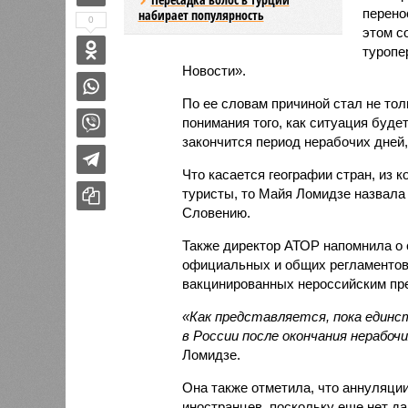
перено
набирает популярность
0
этом с
туропе
Новости».
По ее словам причиной стал не тол
понимания того, как ситуация будет
закончится период нерабочих дней
Что касается географии стран, из 
туристы, то Майя Ломидзе назвала
Словению.
Также директор АТОР напомнила о 
официальных и общих регламентов
вакцинированных нероссийским пр
«Как представляется, пока един
в России после окончания нерабо
Ломидзе.
Она также отметила, что аннуляци
иностранцев, поскольку еще нет да