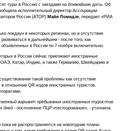
сят туры в Россию с заездами на ближайшие даты. Об
ообщила исполнительный директор Ассоциации
раторов России (АТОР)
Майя Ломидзе
, передает «РИА
ько локдаун в некоторых регионах, но и отсутствие
 развиваться в дальнейшем - после того, как
, объявленных в России по 7 ноября включительно.
которых в России сейчас приезжают иностранные
 ОАЭ, Катар, Индию, а также Германию, Швейцарию и
существовании такой проблемы как отсутствие
 в отношении QR-кодов иностранных туристов,
епаратами.
ственный вариант пребывания иностранных туристов
чих дней - постоянное ПЦР-тестирование»
, - уточнила
и пока не распространяются на новогодние планы
нных о том, какие требования в плане QR-кодов будут