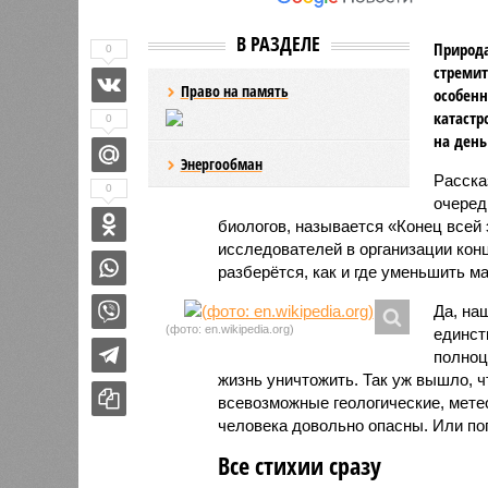
В РАЗДЕЛЕ
Природа
0
стремит
Право на память
особенн
катастр
0
на день
Энергообман
Расск
0
очеред
биологов, называется «Конец всей
исследователей в организации кон
разберётся, как и где уменьшить 
Да, на
(фото: en.wikipedia.org)
единст
полноц
жизнь уничтожить. Так уж вышло, 
всевозможные геологические, мете
человека довольно опасны. Или по
Все стихии сразу