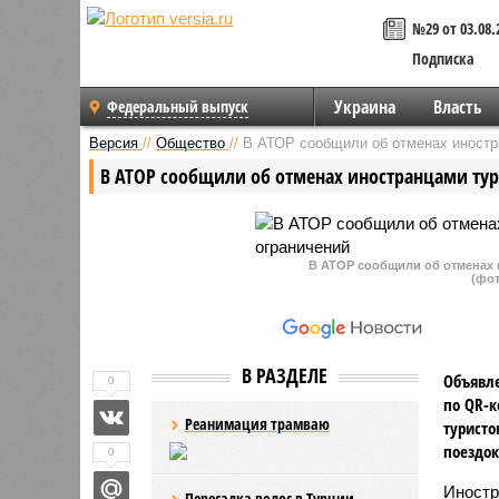
№29 от 03.08.
Подписка
Украина
Власть
Федеральный выпуск
Версия
//
Общество
//
В АТОР сообщили об отменах иностра
В АТОР сообщили об отменах иностранцами тур
В АТОР сообщили об отменах 
(фот
В РАЗДЕЛЕ
Объявле
0
по QR-к
Реанимация трамваю
туристо
поездок
0
Иностр
Пересадка волос в Турции