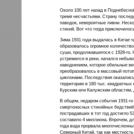
Около 100 лет назад в Поднебесно
тремя несчастьями. Страну послед
паводок, невероятные ливни. Неск
стихий. Вот что тогда приключилось
Зима 1931 года выдалась в Китае 
образовалось огромное количество
суши, продолжавшегося с 1928-го. 
устремился в реки, начался небы
наводнением, которое обильные вес
преобразовалось в массовый потоп
циклонами. Последствия оказались
территорию в 180 тыс. квадратных 
Курским или Калужским областям, 
В общем, недаром события 1931-го
смертоносных стихийных бедствий,
пострадавших в тот год достигло 5
составило 4 миллиона. Впрочем, для
года вода прорвала многочисленны
Северный Китай, так как местность