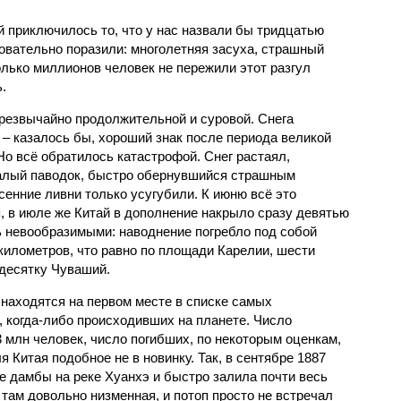
й приключилось то, что у нас назвали бы тридцатью
овательно поразили: многолетняя засуха, страшный
олько миллионов человек не пережили этот разгул
.
чрезвычайно продолжительной и суровой. Снега
 – казалось бы, хороший знак после периода великой
Но всё обратилось катастрофой. Снег растаял,
валый паводок, быстро обернувшийся страшным
енние ливни только усугубили. К июню всё это
, в июле же Китай в дополнение накрыло сразу девятью
 невообразимыми: наводнение погребло под собой
километров, что равно по площади Карелии, шести
десятку Чуваший.
 находятся на первом месте в списке самых
 когда-либо происходивших на планете. Число
3 млн человек, число погибших, по некоторым оценкам,
 Китая подобное не в новинку. Так, в сентябре 1887
е дамбы на реке Хуанхэ и быстро залила почти весь
 там довольно низменная, и потоп просто не встречал