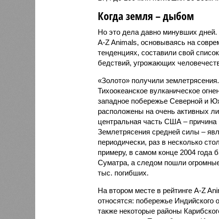
Когда земля – дыбом
Но это дела давно минувших дней.
A-Z Animals, основываясь на совр
тенденциях, составили свой списо
бедствий, угрожающих человечеству
«Золото» получили землетрясения.
Тихоокеанское вулканическое огне
западное побережье Северной и Юж
расположены на очень активных ли
центральная часть США – причина
Землетрясения средней силы – явле
периодически, раз в несколько стол
примеру, в самом конце 2004 года 
Суматра, а следом пошли огромные
тыс. погибших.
На втором месте в рейтинге A-Z An
относятся: побережье Индийского о
также некоторые районы Карибского