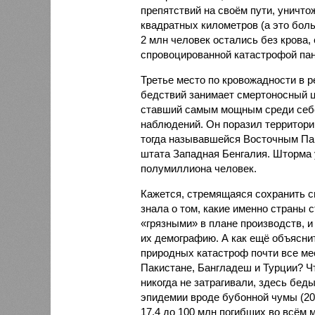
препятствий на своём пути, уничто
квадратных километров (а это бол
2 млн человек остались без крова,
спровоцированной катастрофой па
Третье место по кровожадности в р
бедствий занимает смертоносный ц
ставший самым мощным среди себе
наблюдений. Он поразил территори
тогда называвшейся Восточным Пак
штата Западная Бенгалия. Шторма 
полумиллиона человек.
Кажется, стремящаяся сохранить с
знала о том, какие именно страны 
«грязными» в плане производств, 
их демографию. А как ещё объяснить
природных катастроф почти все ме
Пакистане, Бангладеш и Турции? Ч
никогда не затрагивали, здесь бе
эпидемии вроде бубонной чумы (200
17,4 до 100 млн погибших во всём м