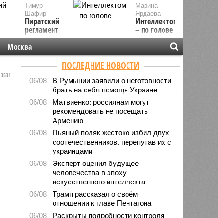
Тимур
Марина
Шафир
Ярдаева
Пиратский
Интеллектом
регламент
– по голове
Москва
ПОСЛЕДНИЕ НОВОСТИ
3531
06/08
В Румынии заявили о неготовности
брать на себя помощь Украине
06/08
Матвиенко: россиянам могут
рекомендовать не посещать
Армению
06/08
Пьяный поляк жестоко избил двух
соотечественников, перепутав их с
украинцами
06/08
Эксперт оценил будущее
человечества в эпоху
искусственного интеллекта
06/08
Трамп рассказал о своём
отношении к главе Пентагона
06/08
Раскрыты подробности контроля