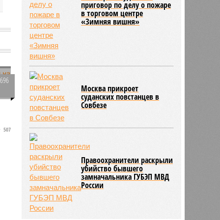
приговор по делу о пожаре
в торговом центре
«Зимняя вишня»
1696
Москва прикроет
0
суданских повстанцев в
Совбезе
507
Правоохранители раскрыли
убийство бывшего
замначальника ГУБЭП МВД
России