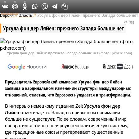
0
0
0
Федеральный выпуск
Версия
//
Власть
//
Урсула фон дер Ляйен: прежнего Запада больше нет
902
Урсула фон дер Ляйен: прежнего Запада больше нет
Урсула фон дер Ляйен: прежнего Запада больше нет (фото: pxhere.com)
Председатель Европейской комиссии Урсула фон дер Ляйен
заявила о кардинальном изменении структуры международных
отношений, отметив, что Евросоюз нуждается в трансформации.
В интервью немецкому изданию Zeit
Урсула фон дер
Ляйен
отметила, что Запада в привычном понимании
больше не существует. По ее словам, современный мир
превратился в многополярную геополитическую систему,
где традиционные союзы претерпевают существенные
изменения.