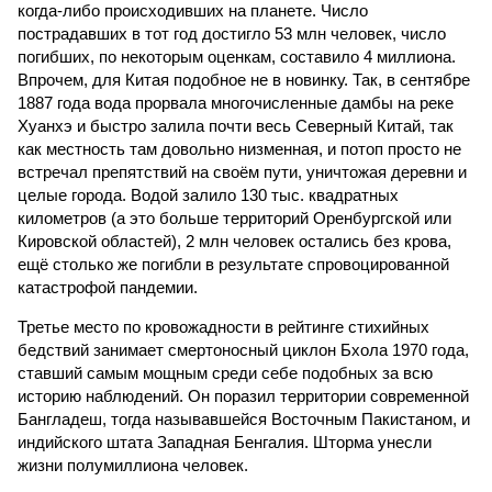
когда-либо происходивших на планете. Число
пострадавших в тот год достигло 53 млн человек, число
погибших, по некоторым оценкам, составило 4 миллиона.
Впрочем, для Китая подобное не в новинку. Так, в сентябре
1887 года вода прорвала многочисленные дамбы на реке
Хуанхэ и быстро залила почти весь Северный Китай, так
как местность там довольно низменная, и потоп просто не
встречал препятствий на своём пути, уничтожая деревни и
целые города. Водой залило 130 тыс. квадратных
километров (а это больше территорий Оренбургской или
Кировской областей), 2 млн человек остались без крова,
ещё столько же погибли в результате спровоцированной
катастрофой пандемии.
Третье место по кровожадности в рейтинге стихийных
бедствий занимает смертоносный циклон Бхола 1970 года,
ставший самым мощным среди себе подобных за всю
историю наблюдений. Он поразил территории современной
Бангладеш, тогда называвшейся Восточным Пакистаном, и
индийского штата Западная Бенгалия. Шторма унесли
жизни полумиллиона человек.