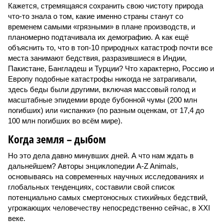
Кажется, стремящаяся сохранить свою чистоту природа
что-то знала о том, какие именно страны станут со
временем самыми «грязными» в плане производств, и
планомерно подтачивала их демографию. А как ещё
объяснить то, что в топ-10 природных катастроф почти все
места занимают бедствия, разразившиеся в Индии,
Пакистане, Бангладеш и Турции? Что характерно, Россию и
Европу подобные катастрофы никогда не затрагивали,
здесь беды были другими, включая массовый голод и
масштабные эпидемии вроде бубонной чумы (200 млн
погибших) или «испанки» (по разным оценкам, от 17,4 до
100 млн погибших во всём мире).
Когда земля – дыбом
Но это дела давно минувших дней. А что нам ждать в
дальнейшем? Авторы энциклопедии A-Z Animals,
основываясь на современных научных исследованиях и
глобальных тенденциях, составили свой список
потенциально самых смертоносных стихийных бедствий,
угрожающих человечеству непосредственно сейчас, в XXI
веке.