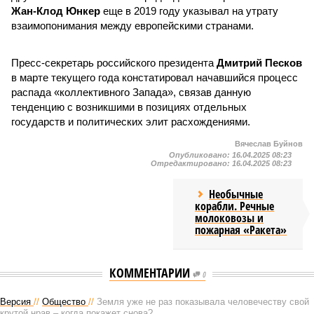
Жан-Клод Юнкер
еще в 2019 году указывал на утрату
взаимопонимания между европейскими странами.
Пресс-секретарь российского президента
Дмитрий Песков
в марте текущего года констатировал начавшийся процесс
распада «коллективного Запада», связав данную
тенденцию с возникшими в позициях отдельных
государств и политических элит расхождениями.
Вячеслав Буйнов
Опубликовано:
16.04.2025 08:23
Отредактировано:
16.04.2025 08:23
Необычные
корабли. Речные
молоковозы и
пожарная «Ракета»
КОММЕНТАРИИ
0
Версия
//
Общество
//
Земля уже не раз показывала человечеству свой
крутой нрав – когда покажет снова?