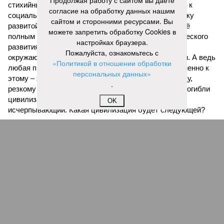
Продолжая работу с сайтом вы даете
стихийные бедствия могут закончиться. А именно – к
согласие на обработку данных нашим
социальному коллапсу, то есть фактическому упадку
сайтом и сторонними ресурсами. Вы
развитой цивилизации, зачастую с последующим её
можете запретить обработку Cookies в
полным уничтожением. Среди причин такого трагического
настройках браузера.
развития событий учёные называют деградацию
Пожалуйста, ознакомьтесь с
окружающей среды, истощение ресурсов и болезни. А ведь
«Политикой в отношении обработки
любая природная катастрофа непременно ведёт именно к
персональных данных»
этому – экономическому кризису, эпидемиям, голоду,
.
резкому сокращению численности населения. Так погибли
цивилизации шумеров, майя, кхмеров – список не
OK
исчерпывающий. Какая цивилизация будет следующей?
Илья Космач
Газета
«Наша версия» №29 от 03.08.2026
Опубликовано:
05.08.2026 13:00
Отредактировано:
05.08.2026 13:00
Возраст
Инфантино
бессмертия
отступил и объявил
об отказе ФИФА от
продажи доли прав
на чемпионат мира