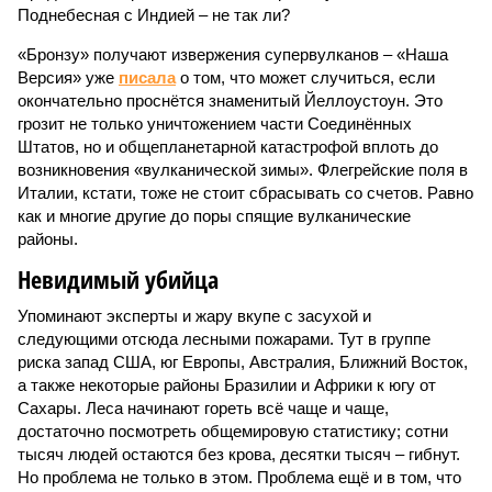
Поднебесная с Индией – не так ли?
«Бронзу» получают извержения супервулканов – «Наша
Версия» уже
писала
о том, что может случиться, если
окончательно проснётся знаменитый Йеллоустоун. Это
грозит не только уничтожением части Соединённых
Штатов, но и общепланетарной катастрофой вплоть до
возникновения «вулканической зимы». Флегрейские поля в
Италии, кстати, тоже не стоит сбрасывать со счетов. Равно
как и многие другие до поры спящие вулканические
районы.
Невидимый убийца
Упоминают эксперты и жару вкупе с засухой и
следующими отсюда лесными пожарами. Тут в группе
риска запад США, юг Европы, Австралия, Ближний Восток,
а также некоторые районы Бразилии и Африки к югу от
Сахары. Леса начинают гореть всё чаще и чаще,
достаточно посмотреть общемировую статистику; сотни
тысяч людей остаются без крова, десятки тысяч – гибнут.
Но проблема не только в этом. Проблема ещё и в том, что