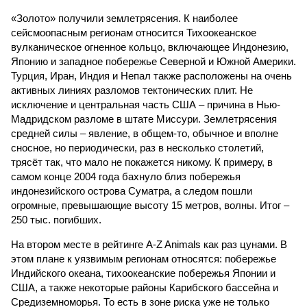
«Золото» получили землетрясения. К наиболее
сейсмоопасным регионам относится Тихоокеанское
вулканическое огненное кольцо, включающее Индонезию,
Японию и западное побережье Северной и Южной Америки.
Турция, Иран, Индия и Непал также расположены на очень
активных линиях разломов тектонических плит. Не
исключение и центральная часть США – причина в Нью-
Мадридском разломе в штате Миссури. Землетрясения
средней силы – явление, в общем-то, обычное и вполне
сносное, но периодически, раз в несколько столетий,
трясёт так, что мало не покажется никому. К примеру, в
самом конце 2004 года бахнуло близ побережья
индонезийского острова Суматра, а следом пошли
огромные, превышающие высоту 15 метров, волны. Итог –
250 тыс. погибших.
На втором месте в рейтинге A-Z Animals как раз цунами. В
этом плане к уязвимым регионам относятся: побережье
Индийского океана, тихо­океанские побережья Японии и
США, а также некоторые районы Карибского бассейна и
Средиземноморья. То есть в зоне риска уже не только