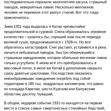
последовательно поразили: многолетняя засуха, страшный
паводок, невероятные ливни. Несколько миллионов
человек не пережили этот разгул стихий. Вот что тогда
приключилось.
Зима 1931 года выдалась в Китае чрезвычайно
продолжительной и суровой. Снега образовалось огромное
количество – казалось бы, хороший знак после периода
великой суши, продолжавшегося с 1928-го. Но всё
обратилось катастрофой. Снег растаял, устремился в реки,
начался небывалый паводок, быстро обернувшийся
страшным наводнением, которое обильные весенние ливни
только усугубили. К июню всё это преобразовалось в
массовый потоп, в июле же Китай в дополнение накрыло
сразу девятью циклонами. Последствия оказались
невообразимыми: наводнение погребло под собой
территорию в 180 тыс. квадратных километров, что равно
по площади Карелии, шести Курским или Калужским
областям, десятку Чуваший.
В общем, недаром события 1931-го находятся на первом
месте в списке самых смертоносных стихийных бедствий,