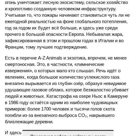
огонь уничтожает лесную экосистему, сельское хозяйство
и кропотливо созданную человеком инфраструктуру.
Учитывая то, что пожары начинают становиться чуть ли не
ежегодной реальностью на фоне глобального потепления,
год за годом их будет всё больше, и здесь уже среди
прочего в большой опасности Европа. Небывалая жара,
зафиксированная в этом и прошлом годах в Италии и во
Франции, тому лучшее подтверждение.
Есть в перечне A-Z Animals и экзотика, впрочем, не менее
смертоносная. Это, в частности, «лимнические
извержения», о которых мало кто слышал. Речь идёт о
явлениях, когда большое количество углекислого газа
внезапно вырывается из глубин озёр, образуя невидимое
удушающее газовое облако, которое безжалостно убивает
людей и животных. Катастрофа на озере Ньос в Камеруне
в 1986 году остаётся одним из наиболее чудовищных
примеров: более 1700 человек и тысячи голов скота
погибли из-за внезапного выброса CO₂, накрывшего
близлежащие деревни.
И здесь мы плавно подходим к тому, чем все эти