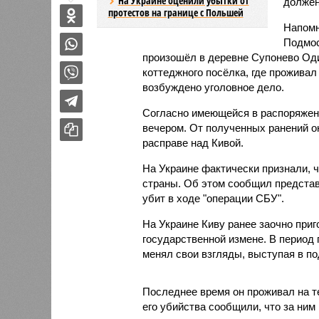
На Украине оценили убытки от
должен
протестов на границе с Польшей
Напомн
Подмос
произошёл в деревне Супонево Оди
коттеджного посёлка, где прожива
возбуждено уголовное дело.
Согласно имеющейся в распоряже
вечером. От полученных ранений о
расправе над Кивой.
На Украине фактически признали, 
страны. Об этом сообщил предст
убит в ходе "операции СБУ".
На Украине Киву ранее заочно приг
государственной измене. В период
менял свои взгляды, выступая в п
Последнее время он проживал на т
его убийства сообщили, что за ним