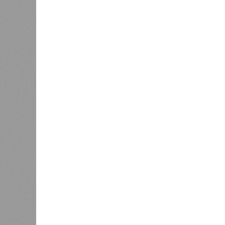
Украинскому кандидату в
конгресс США запретили
приходить на пляж после драки
К
Новости smi2.ru
Версия
//
Общество
//
Земля уже не раз показывала человеч
Последние времена
Земля уже не раз показывала человечеству свой