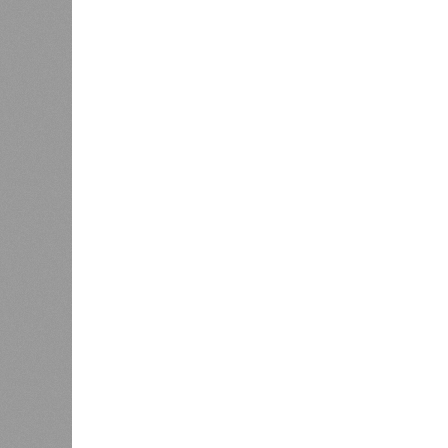
В РАЗДЕЛЕ
Пока в 
0
получаю
Ваш счёт
соответ
жилищно
0
станций
сказать
«Единая Россия» против своего
назначенца
0
ЖК «Светлый мир «Станция Л»: та 
та же
анонсированная
схема дострой
прошедшие два года результатов, п
информации
из профильных портал
декабрю 2026 г., вторую – к марту 2
задается вопросом: как эти сроки
площадке, по свидетельствам доль
техника отсутствует. Ни бетононас
подрядчиков. При том, что до «дек