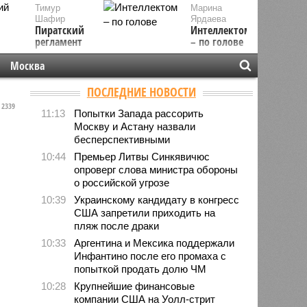
Тимур
Марина
Шафир
Ярдаева
Пиратский
Интеллектом
регламент
– по голове
Москва
ПОСЛЕДНИЕ НОВОСТИ
2339
11:13
Попытки Запада рассорить
Москву и Астану назвали
бесперспективными
10:44
Премьер Литвы Синкявичюс
опроверг слова министра обороны
о российской угрозе
10:39
Украинскому кандидату в конгресс
США запретили приходить на
пляж после драки
10:33
Аргентина и Мексика поддержали
Инфантино после его промаха с
попыткой продать долю ЧМ
10:28
Крупнейшие финансовые
компании США на Уолл-стрит