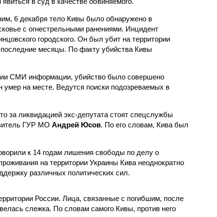
 явиться в суд в качестве обвиняемого.
им, 6 декабря тело Кивы было обнаружено в
ковье с огнестрельными ранениями. Инцидент
нцовского городского. Он был убит на территории
л последние месяцы. По факту убийства Кивы
нии СМИ информации, убийство было совершено
н умер на месте. Ведутся поиски подозреваемых в
что за ликвидацией экс-депутата стоят спецслужбы
авитель ГУР МО
Андрей Юсов
. По его словам, Кива был
оворили к 14 годам лишения свободы по делу о
 проживания на территории Украины Кива неоднократно
оддержку различных политических сил.
ерритории России. Лица, связанные с погибшим, после
 велась слежка. По словам самого Кивы, против него