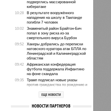
подверглись массированной
кибератаке
10:28
В результате вооружённого
нападения на школу в Таиланде
погибли 7 человек
10:02
Знаменитый район Брайтон-Бич
попал в зону риска из-за
смертельного вируса Бурбон
09:52
Хакеры добрались до переписки
натовского куратора атак БПЛА по
Ленинградской и Калининградской
областям
09:42
Африканская конфедерация
футбола поддержала Инфантино
на фоне скандала
09:35
Трамп подписал новые указы
против гражданства по рождению и
«родильного туризма»
ЕЩЕ НОВОСТИ
09:07
Волна самоубийств прокатилась в
киберкомандовании США на фоне
иранской войны
НОВОСТИ ПАРТНЕРОВ