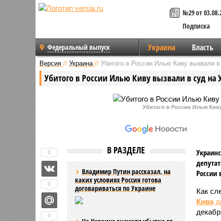
№29 от 03.08.
Подписка
Украина
Власть
Федеральный выпуск
Версия
//
Украина
//
Убитого в России Илью Киву вызвали в
Убитого в России Илью Киву вызвали в суд на 
Убитого в России Илью Киву
В РАЗДЕЛЕ
Украинс
0
депутат
Владимир Путин рассказал, на
России 
каких условиях Россия готова
0
договариваться по Украине
Как сл
Кива
д
декабр
0