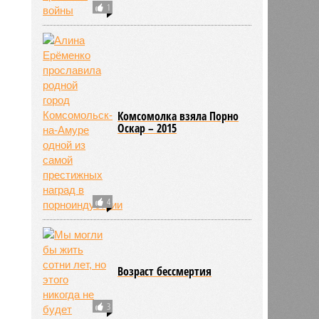
1
ьхин
11:09
11:09
Комсомолка взяла Порно
Оскар – 2015
4
Возраст бессмертия
562
3