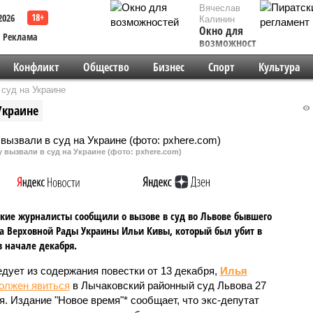
Вячеслав
2026
Калинин
Окно для
Реклама
возможностей
Конфликт
Общество
Бизнес
Спорт
Культура
 суд на Украине
Украине
 вызвали в суд на Украине (фото: pxhere.com)
кие журналисты сообщили о вызове в суд во Львове бывшего
а Верховной Рады Украины Ильи Кивы, который был убит в
в начале декабря.
едует из содержания повестки от 13 декабря,
Илья
олжен явиться
в Лычаковский районный суд Львова 27
я. Издание "Новое время"* сообщает, что экс-депутат