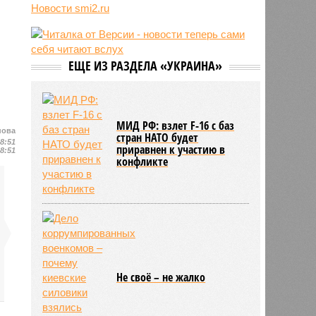
06/08
В Румынии заявили о неготовности
Новости smi2.ru
брать на себя помощь Украине
06/08
Матвиенко: россиянам могут
рекомендовать не посещать
Армению
ЕЩЕ ИЗ РАЗДЕЛА «УКРАИНА»
06/08
Пьяный поляк жестоко избил двух
соотечественников, перепутав их с
украинцами
06/08
Эксперт оценил будущее
МИД РФ: взлет F-16 с баз
нова
человечества в эпоху
стран НАТО будет
18:51
искусственного интеллекта
приравнен к участию в
18:51
конфликте
Не своё – не жалко