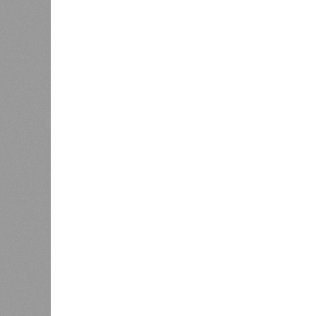
объектов уже сданы или близки к с
пострадавших дольщиков (3908 квар
стройплощадкой без стройки. Возни
года на «Станцию Л» в полном объ
меньшего масштаба?
Источник: https://avaho.ru/novos
y
Если да, то на каком основании д
(декабрь 2026 – март 2028), если 
отсутствию техники на площадке, 
строй продолжают
фигурировать
в 
порталах.
Для почти четырёх тысяч будущих 
календарём, а очередными перенос
продолжают указывать даты сдачи,
ней по-прежнему не видно признако
не превращаются ли сроки ввода в
реальным положением дел? Именно 
дольщики ЖК «Станция Л».