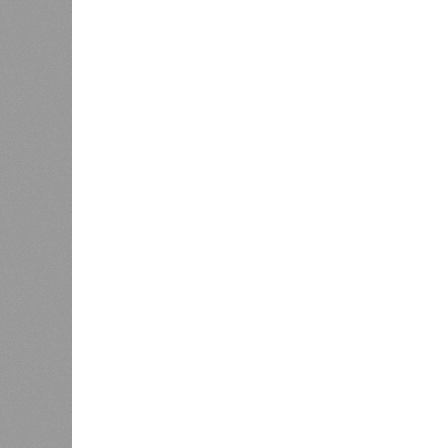
Если в «Сказочном лесу» техзаказч
90%, затем 97%, с конкретными и
конструкций, устранение проектных
отчётности дольщики не видят. Ни C
подтверждают ни соблюдения графи
выполненных работ.
Напрашивается закономерный вопро
(достраивать проблемные объекты 
масштабируется на Люблино? И озн
реальности подрядчик по «Станци
лагеря у объекта в 2025–2026 года
в личном общении нам перестали 
рассказывают расстроенные дольщ
Казалось бы, формально ответстве
Suns Development – банкрот, часть 
бенефициар компании находится под
проблемных объектов группы – «Ста
согласно информации на сайтах Capi