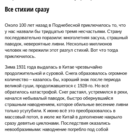
Все стихии сразу
Около 100 лет назад в Поднебесной приключилось то, что
у нас назвали бы тридцатью тремя несчастьями. Страну
последовательно поразили: многолетняя засуха, страшный
паводок, невероятные ливни. Несколько миллионов
человек не пережили этот разгул стихий. Вот что тогда
приключилось.
Зима 1931 года выдалась в Китае чрезвычайно
продолжительной и суровой. Снега образовалось огромное
количество – казалось бы, хороший знак после периода
великой суши, продолжавшегося с 1928-го. Но всё
обратилось катастрофой. Снег растаял, устремился в реки,
начался небывалый паводок, быстро обернувшийся
страшным наводнением, которое обильные весенние ливни
только усугубили. К июню всё это преобразовалось в
массовый потоп, в июле же Китай в дополнение накрыло
сразу девятью циклонами. Последствия оказались
невообразимыми: наводнение погребло под собой