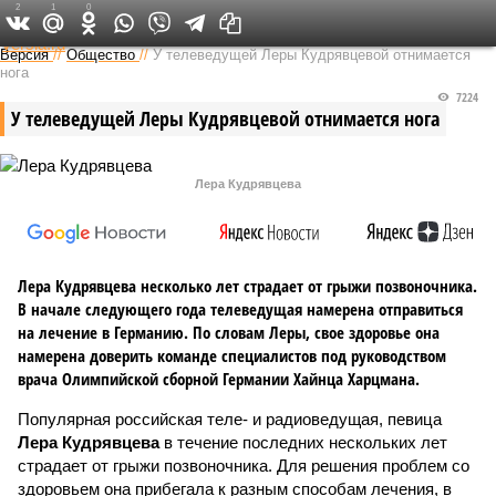
2
1
0
Федеральный выпуск
Версия
//
Общество
//
У телеведущей Леры Кудрявцевой отнимается
нога
7224
У телеведущей Леры Кудрявцевой отнимается нога
Лера Кудрявцева
Лера Кудрявцева несколько лет страдает от грыжи позвоночника.
В начале следующего года телеведущая намерена отправиться
на лечение в Германию. По словам Леры, свое здоровье она
намерена доверить команде специалистов под руководством
врача Олимпийской сборной Германии Хайнца Харцмана.
Популярная российская теле- и радиоведущая, певица
Лера Кудрявцева
в течение последних нескольких лет
страдает от грыжи позвоночника. Для решения проблем со
здоровьем она прибегала к разным способам лечения, в