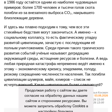
в 1986 году остаётся одним из наиболее чудовищных
примеров: более 1700 человек и тысячи голов скота
погибли из-за внезапного выброса CO₂, накрывшего
близлежащие деревни.
И здесь мы плавно подходим к тому, чем все эти
стихийные бедствия могут закончиться. А именно – к
социальному коллапсу, то есть фактическому упадку
развитой цивилизации, зачастую с последующим её
полным уничтожением. Среди причин такого трагического
развития событий учёные называют деградацию
окружающей среды, истощение ресурсов и болезни. А ведь
любая природная катастрофа непременно ведёт именно к
этому – экономическому кризису, эпидемиям, голоду,
резкому сокращению численности населения. Так погибли
цивилизации шумеров, майя, кхмеров – список не
исчерпывающий. Какая цивилизация будет следующей?
Продолжая работу с сайтом вы даете
Илья Космач
согласие на обработку данных нашим
Газета
«Наша версия» №29 от 03.08.2026
сайтом и сторонними ресурсами. Вы
Опубликовано:
05.08.2026 13:00
Отредактировано:
05.08.2026 13:00
можете запретить обработку Cookies в
настройках браузера.