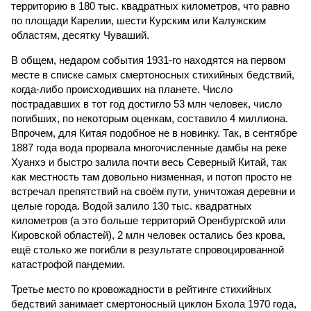
территорию в 180 тыс. квадратных километров, что равно
по площади Карелии, шести Курским или Калужским
областям, десятку Чуваший.
В общем, недаром события 1931-го находятся на первом
месте в списке самых смертоносных стихийных бедствий,
когда-либо происходивших на планете. Число
пострадавших в тот год достигло 53 млн человек, число
погибших, по некоторым оценкам, составило 4 миллиона.
Впрочем, для Китая подобное не в новинку. Так, в сентябре
1887 года вода прорвала многочисленные дамбы на реке
Хуанхэ и быстро залила почти весь Северный Китай, так
как местность там довольно низменная, и потоп просто не
встречал препятствий на своём пути, уничтожая деревни и
целые города. Водой залило 130 тыс. квадратных
километров (а это больше территорий Оренбургской или
Кировской областей), 2 млн человек остались без крова,
ещё столько же погибли в результате спровоцированной
катастрофой пандемии.
Третье место по кровожадности в рейтинге стихийных
бедствий занимает смертоносный циклон Бхола 1970 года,