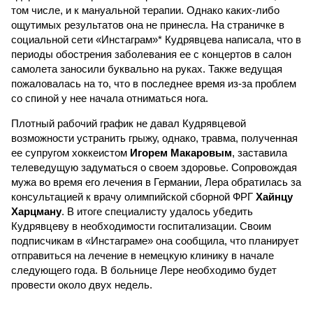
том числе, и к мануальной терапии. Однако каких-либо
ощутимых результатов она не принесла. На страничке в
социальной сети «Инстаграм»* Кудрявцева написала, что в
периоды обострения заболевания ее с концертов в салон
самолета заносили буквально на руках. Также ведущая
пожаловалась на то, что в последнее время из-за проблем
со спиной у нее начала отниматься нога.
Плотный рабочий график не давал Кудрявцевой
возможности устранить грыжу, однако, травма, полученная
ее супругом хоккеистом
Игорем Макаровым
, заставила
телеведущую задуматься о своем здоровье. Сопровождая
мужа во время его лечения в Германии, Лера обратилась за
консультацией к врачу олимпийской сборной ФРГ
Хайнцу
Харцману
. В итоге специалисту удалось убедить
Кудрявцеву в необходимости госпитализации. Своим
подписчикам в «Инстаграме» она сообщила, что планирует
отправиться на лечение в немецкую клинику в начале
следующего года. В больнице Лере необходимо будет
провести около двух недель.