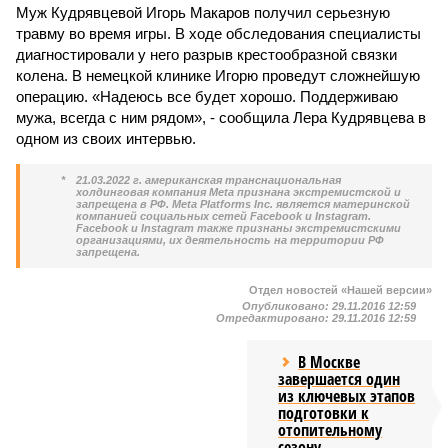
Муж Кудрявцевой Игорь Макаров получил серьезную
травму во время игры. В ходе обследования специалисты
диагностировали у него разрыв крестообразной связки
колена. В немецкой клинике Игорю проведут сложнейшую
операцию. «Надеюсь все будет хорошо. Поддерживаю
мужа, всегда с ним рядом», - сообщила Лера Кудрявцева в
одном из своих интервью.
*
21.03.2022 г. американская транснациональная
холдинговая компания Meta признана экстремистской и
запрещена в РФ. Meta Platforms Inc. является материнской
компанией социальных сетей Facebook и Instagram.
Facebook и Instagram также признаны экстремистскими
организациями, их деятельность на территории РФ
запрещена.
Отдел новостей «Нашей версии»
Опубликовано:
29.11.2016 12:59
Отредактировано:
29.11.2016 12:59
В Москве
завершается один
из ключевых этапов
подготовки к
отопительному
сезону