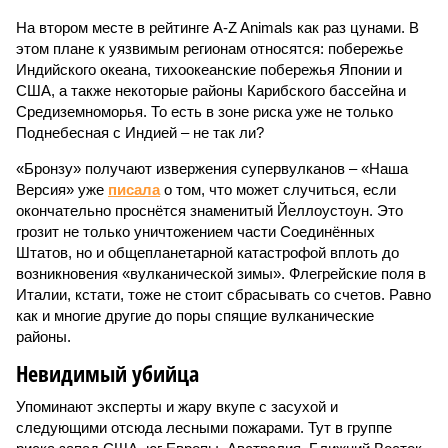
На втором месте в рейтинге A-Z Animals как раз цунами. В
этом плане к уязвимым регионам относятся: побережье
Индийского океана, тихо­океанские побережья Японии и
США, а также некоторые районы Карибского бассейна и
Средиземноморья. То есть в зоне риска уже не только
Поднебесная с Индией – не так ли?
«Бронзу» получают извержения супервулканов – «Наша
Версия» уже
писала
о том, что может случиться, если
окончательно проснётся знаменитый Йеллоустоун. Это
грозит не только уничтожением части Соединённых
Штатов, но и общепланетарной катастрофой вплоть до
возникновения «вулканической зимы». Флегрейские поля в
Италии, кстати, тоже не стоит сбрасывать со счетов. Равно
как и многие другие до поры спящие вулканические
районы.
Невидимый убийца
Упоминают эксперты и жару вкупе с засухой и
следующими отсюда лесными пожарами. Тут в группе