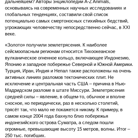
дальнейшем? Авторы энциклопедии A-Z Animals,
основываясь на современных научных исследованиях и
глобальных тенденциях, составили свой список
потенциально самых смертоносных стихийных бедствий,
угрожающих человечеству непосредственно сейчас, в XXI
веке.
«Золото» получили землетрясения. К наиболее
сейсмоопасным регионам относится Тихоокеанское
вулканическое огненное кольцо, включающее Индонезию,
Японию и западное побережье Северной и Южной Америки.
Турция, Иран, Индия и Непал также расположены на очень
активных линиях разломов тектонических плит. Не
исключение и центральная часть США – причина в Нью-
Мадридском разломе в штате Миссури. Землетрясения
средней силы – явление, в общем-то, обычное и вполне
сносное, но периодически, раз в несколько столетий,
трясёт так, что мало не покажется никому. К примеру, в
самом конце 2004 года бахнуло близ побережья
индонезийского острова Суматра, а следом пошли
огромные, превышающие высоту 15 метров, волны. Итог –
250 тыс. погибших.