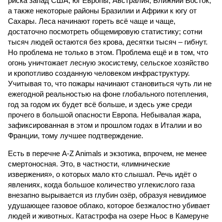
риска запад США, юг Европы, Австралия, Ближний Восток,
а также некоторые районы Бразилии и Африки к югу от
Сахары. Леса начинают гореть всё чаще и чаще,
достаточно посмотреть общемировую статистику; сотни
тысяч людей остаются без крова, десятки тысяч – гибнут.
Но проблема не только в этом. Проблема ещё и в том, что
огонь уничтожает лесную экосистему, сельское хозяйство
и кропотливо созданную человеком инфраструктуру.
Учитывая то, что пожары начинают становиться чуть ли не
ежегодной реальностью на фоне глобального потепления,
год за годом их будет всё больше, и здесь уже среди
прочего в большой опасности Европа. Небывалая жара,
зафиксированная в этом и прошлом годах в Италии и во
Франции, тому лучшее подтверждение.
Есть в перечне A-Z Animals и экзотика, впрочем, не менее
смертоносная. Это, в частности, «лимнические
извержения», о которых мало кто слышал. Речь идёт о
явлениях, когда большое количество углекислого газа
внезапно вырывается из глубин озёр, образуя невидимое
удушающее газовое облако, которое безжалостно убивает
людей и животных. Катастрофа на озере Ньос в Камеруне