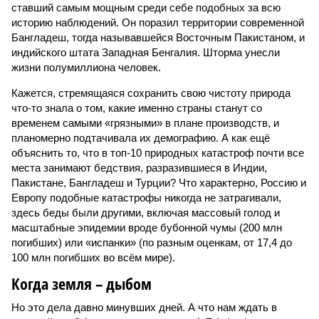
ставший самым мощным среди себе подобных за всю
историю наблюдений. Он поразил территории современной
Бангладеш, тогда называвшейся Восточным Пакистаном, и
индийского штата Западная Бенгалия. Шторма унесли
жизни полумиллиона человек.
Кажется, стремящаяся сохранить свою чистоту природа
что-то знала о том, какие именно страны станут со
временем самыми «грязными» в плане производств, и
планомерно подтачивала их демографию. А как ещё
объяснить то, что в топ-10 природных катастроф почти все
места занимают бедствия, разразившиеся в Индии,
Пакистане, Бангладеш и Турции? Что характерно, Россию и
Европу подобные катастрофы никогда не затрагивали,
здесь беды были другими, включая массовый голод и
масштабные эпидемии вроде бубонной чумы (200 млн
погибших) или «испанки» (по разным оценкам, от 17,4 до
100 млн погибших во всём мире).
Когда земля – дыбом
Но это дела давно минувших дней. А что нам ждать в