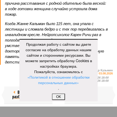
причина расставания с родной обителью была веской:
в ходе готовки женщина случайно устроила дома
пожар.
Когда Жанне Кальман было 115 лет, она упала с
лестницы и сломала бедро и с тех пор передвигалась в
инвалидном кресле. Нейропсихолог Карен Ричи раз в
полгода проводила исследования психического и
Продолжая работу с сайтом вы даете
умственного состояния старушки: по словам
согласие на обработку данных нашим
докторши, Кальман до самого конца сохраняла ясную
сайтом и сторонними ресурсами. Вы
память и ум, рассказывая Ричи стихи из своего
можете запретить обработку Cookies в
детства и решая арифметические задачки.
настройках браузера.
Александр Кузьмин
Пожалуйста, ознакомьтесь с
Газета
«Наша версия» №29 от 03.08.2026
«Политикой в отношении обработки
Опубликовано:
04.08.2026 18:00
Отредактировано:
04.08.2026 18:00
персональных данных»
.
Воры без
Последние
разбора
времена
OK
КОММЕНТАРИИ
0