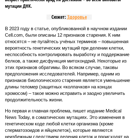
мутации ДНК.
Сюжет:
Здоровье
В 2023 году в статье, опубликованной в научном издании
Cell.com, были описаны 12 признаков старения. К ним
относятся – не пугайтесь учёных терминов – повышенная
вероятность генетических мутаций при делении клетки,
неспособность контролировать выработку и поддержание
белков, а также дисфункция митохондрий. Некоторые из
этих признаков обратимы. Во всяком случае, таковы
предположения исследователей. Например, одним из
признаков биологического старения является уменьшение
длины теломер (защитных «колпачков» на концах
хромосом) – такое можно исправить и заодно увеличить
продолжительность жизни.
Но первая и главная проблема, пишет издание Medical
News Today, в соматических мутациях. Это изменения в
генетическом коде любой клетки организма (кроме
сперматозоидов и яйцеклеток), которые являются
неизбежным следствием деления клеток и происходят на