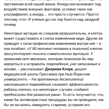
протяжении всей нашей жизни. Иногда они возникают под
воздействием внешних факторов, условно таких как
ультрафиолет, а иногда… это просто случается. Просто
«потому что». И учёные до сих пор бьются над загадкой
почему.
Некоторые мутации не слишком разрушительны, и клетка
может существовать в слегка изменённом виде. Другие же
приводят к катастрофическим изменениям внутри неё – и
она погибает.
«У 80-летнего человека в типичной клетке
присутствуют тысячи соматических мутаций. У
организма нет механики, которая позволила бы ему
вернуться и исправить повреждения, уже записанные в
геноме,
– рассказывает
Джереми Клерк
, доцент
медицинской школы Гроссмана при Нью-Йоркском
университете.
– На протяжении десятилетий
накопившиеся повреждения снижают эффективность
работы клетки, а в некоторых случаях создают
предпосылки для развития рака»
. То есть получается, что,
какие бы антивозрастные процедуры вы ни проводили, как
бы ни пытались замедлить старение, устраняя его