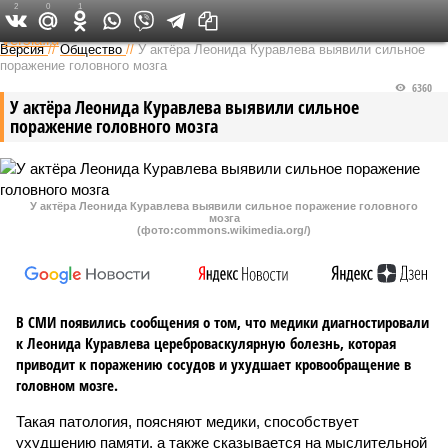
2
0
1
Федеральный выпуск
Версия
//
Общество
//
У актёра Леонида Куравлева выявили сильное
поражение головного мозга
6360
У актёра Леонида Куравлева выявили сильное
поражение головного мозга
У актёра Леонида Куравлева выявили сильное поражение головного
мозга
(фото:commons.wikimedia.org/)
В СМИ появились сообщения о том, что медики диагностировали
к Леонида Куравлева цереброваскулярную болезнь, которая
приводит к поражению сосудов и ухудшает кровообращение в
головном мозге.
Такая патология, поясняют медики, способствует
ухудшению памяти, а также сказывается на мыслительной