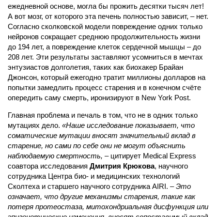
ежедневной основе, могла бы прожить десятки тысяч лет!
А вот мозг, от которого эта печень полностью зависит, – нет.
Согласно сколковской модели повреждение одних только
нейронов сокращает среднюю продолжительность жизни
до 194 лет, а повреждение клеток сердечной мышцы – до
208 лет. Эти результаты заставляют усомниться в мечтах
энтузиастов долголетия, таких как биохакер Брайан
Джонсон, который ежегодно тратит миллионы долларов на
попытки замедлить процесс старения и в конечном счёте
опередить саму смерть, иронизируют в New York Post.
Главная проблема и печаль в том, что не в одних только
мутациях дело.
«Наше исследование показывает, что
соматические мутации вносят значительный вклад в
старение, но сами по себе они не могут объяснить
наблюдаемую смертность, –
цитирует Medical Express
соавтора исследования
Дмитрия Крюкова
, научного
сотрудника Центра био- и медицинских технологий
Сколтеха и старшего научного сотрудника AIRI. –
Это
означает, что другие механизмы старения, такие как
потеря протеостаза, митохондриальная дисфункция или
эпигенетические изменения, вносят сопоставимый вклад