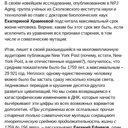
В своём новейшем исследовании, опубликованном в NPJ
Aging, группа учёных из Сколковского института науки и
технологий во главе с доктором биологических наук
Екатериной Храмеевой
подсчитала максимальный срок
жизни человека. Вернее, каким бы этот срок мог быть, если
исключить из уравнения все признаки старения, в том
числе и соматические мутации.
Итак, пишет в своей разошедшейся на многомиллионную
аудиторию публикации New York Post (почему, кстати, New
York Post, а не отечественные издания?), получилось, что
средним показателем было бы 1759 лет, а максимальным –
29 921 год. Неплохо: одному-единственному человеку
можно было бы застать сразу несколько концов света,
ледниковых периодов и крушение десятка-другого
развитых цивилизаций. Но мы снова возвращаемся к
катастрофическим изменениям в ДНК, которые начисто
вычёркивают эти цифры из всех возможных вариантов
долголетия.
«При устранении всех остальных причин
старения только соматические мутации сокращают
теоретическую среднюю продолжительность жизни с
1759 до 156 лет»
, – рассказывает
Евгений Ефимов
, один