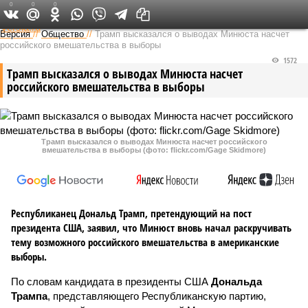
0
0
0
Федеральный выпуск
Версия
//
Общество
//
Трамп высказался о выводах Минюста насчет
российского вмешательства в выборы
1572
Трамп высказался о выводах Минюста насчет
российского вмешательства в выборы
Трамп высказался о выводах Минюста насчет российского
вмешательства в выборы (фото: flickr.com/Gage Skidmore)
Республиканец Дональд Трамп, претендующий на пост
президента США, заявил, что Минюст вновь начал раскручивать
тему возможного российского вмешательства в американские
выборы.
По словам кандидата в президенты США
Дональда
Трампа
, представляющего Республиканскую партию,