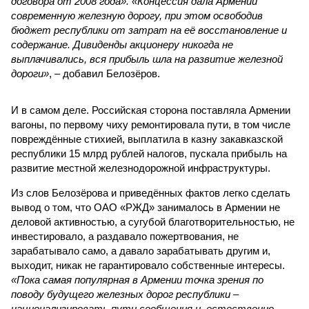
договора от 2008 года». «Концессия дала Армении
современную железную дорогу, при этом освободив
бюджет республики от затрат на её восстановление и
содержание. Дивиденды акционеру никогда не
выплачивались, вся прибыль шла на развитие железной
дороги»
, – добавил Белозёров.
И в самом деле. Российская сторона поставляла Армении
вагоны, по первому чиху ремонтировала пути, в том числе
повреждённые стихией, выплатила в казну закавказской
республики 15 млрд рублей налогов, пускала прибыль на
развитие местной железнодорожной инфраструктуры.
Из слов Белозёрова и приведённых фактов легко сделать
вывод о том, что ОАО «РЖД» занималось в Армении не
деловой активностью, а сугубой благотворительностью, не
инвестировало, а раздавало пожертвования, не
зарабатывало само, а давало зарабатывать другим и,
выходит, никак не гарантировало собственные интересы.
«Пока самая популярная в Армении точка зрения по
поводу будущего железных дорог рес­публики –
национализировать пути сообщения и, естественно,