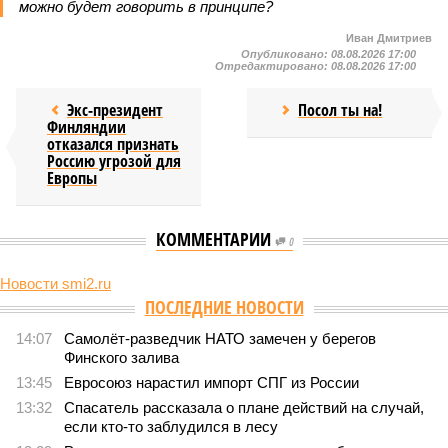
можно будет говорить в принципе?
Иван Дмитриев
Опубликовано:
08.08.2026 17:00
Отредактировано:
08.08.2026 17:00
Экс-президент
Посол ты на!
Финляндии
отказался признать
Россию угрозой для
Европы
КОММЕНТАРИИ
0
Новости smi2.ru
Версия
//
Конфликт
//
В нескольких станциях от уже сданного
«Сказочного леса» пайщики ЖК «Станция Л» продолжают ждать от
компании Capital Group начала реальной достройки
457
«Станция ожидания» для дольщиков
В нескольких станциях от уже сданного «Сказочного
леса» пайщики ЖК «Станция Л» продолжают ждать от