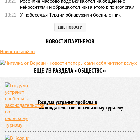
компании Capital Group начала реальной достройки
В нескольких станциях от уже сданного «Сказочного леса» пайщики ЖК
«Станция Л» продолжают ждать от компании Capital Group начала
реальной достройки (изображение сгенерировано ИИ)
Пока в Ярославском районе СВАО дольщики «Сказочного леса»
уже получают ключи – в мае 2026 года были получены
заключение о соответствии проектной документации и
разрешение на ввод жилищного комплекса в эксплуатацию –
совсем недалеко, в паре станций метро южнее, на Люблинской
улице, картина, можно сказать, прямо противоположная.
Сюжет:
Недвижимость
ЖК «Светлый мир «Станция Л»: та же группа компаний-
банкрот Seven Suns Development, та же
анонсированная