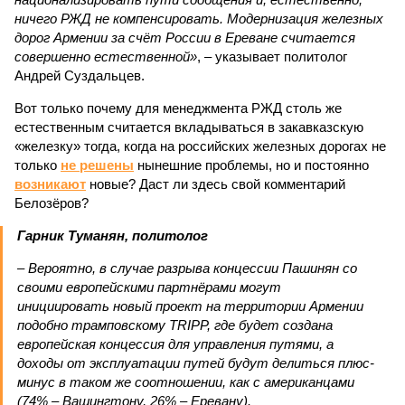
ничего РЖД не компенсировать. Модернизация железных
дорог Армении за счёт России в Ереване считается
совершенно естественной»
, – указывает политолог
Андрей Суздальцев.
Вот только почему для менеджмента РЖД столь же
естественным считается вкладываться в закавказскую
«железку» тогда, когда на российских железных дорогах не
только
не решены
нынешние проблемы, но и постоянно
возникают
новые? Даст ли здесь свой комментарий
Белозёров?
Гарник Туманян, политолог
– Вероятно, в случае разрыва концессии Пашинян со
своими европейскими партнёрами могут
инициировать новый проект на территории Армении
подобно трамповскому TRIPP, где будет создана
европейская концессия для управления путями, а
доходы от эксплуатации путей будут делиться плюс-
минус в таком же соотношении, как с американцами
(74% – Вашингтону, 26% – Еревану).