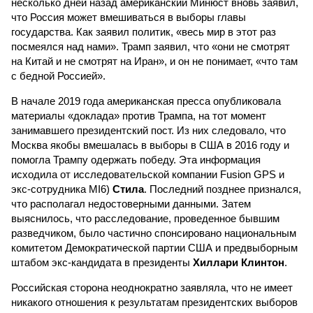
несколько дней назад американский Минюст вновь заявил,
что Россия может вмешиваться в выборы главы
государства. Как заявил политик, «весь мир в этот раз
посмеялся над нами». Трамп заявил, что «они не смотрят
на Китай и не смотрят на Иран», и он не понимает, «что там
с бедной Россией».
В начале 2019 года американская пресса опубликовала
материалы «доклада» против Трампа, на тот момент
занимавшего президентский пост. Из них следовало, что
Москва якобы вмешалась в выборы в США в 2016 году и
помогла Трампу одержать победу. Эта информация
исходила от исследовательской компании Fusion GPS и
экс-сотрудника MI6)
Стила
. Последний позднее признался,
что располагал недостоверными данными. Затем
выяснилось, что расследование, проведенное бывшим
разведчиком, было частично спонсировано национальным
комитетом Демократической партии США и предвыборным
штабом экс-кандидата в президенты
Хиллари Клинтон
.
Российская сторона неоднократно заявляла, что не имеет
никакого отношения к результатам президентских выборов