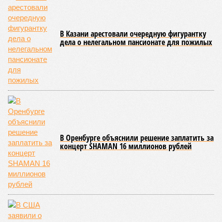
схема достройки через Capital Group осенью 2024 года, но
за прошедшие два года результатов, по словам дольщиков,
практически не видно. По
информации
из профильных
порталов, первую очередь ЖК строители обещают сдать к
декабрю 2026 г., вторую – к марту 2028-го. Но никто при
этом из кураторов стройки не задается вопросом: как эти
сроки должны материализоваться? На строительной
площадке, по свидетельствам дольщиков, регулярно
бывающих у забора, какая-либо техника отсутствует. Ни
бетононасосов, ни работающих кранов, ни признаков
мобилизации подрядчиков. При том, что до «декабря 2026»
осталось менее полугода.
Если в «Сказочном лесу» техзаказчик публично
отчитывался о поэтапной готовности – 90%, затем 97%, с
конкретными инженерными работами (усиление
монолитных конструкций, устранение проектных ошибок) –
то по «Станции Л» подобной публичной отчётности
дольщики не видят. Ни Capital Group, ни кураторы
строительства не подтверждают ни соблюдения графика
строительства, ни объёма фактически выполненных работ.