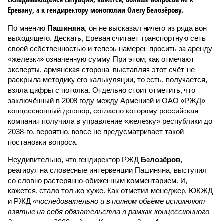
Еревану, а к гендиректору монополии Олегу Белозёрову.
По мнению
Пашиняна
, он не высказал ничего из ряда вон
выходящего. Дескать, Ереван считает транспортную сеть
своей собственностью и теперь намерен просить за аренду
«железки» означенную сумму. При этом, как отмечают
эксперты, армянская сторона, выставляя этот счёт, не
раскрыла методику его калькуляции, то есть, получается,
взяла цифры с потолка. Отдельно стоит отметить, что
заключённый в 2008 году между Арменией и ОАО «РЖД»
концессионный договор, согласно которому российская
компания получила в управление «железку» республики до
2038-го, вероятно, вовсе не предусматривает такой
постановки вопроса.
Неудивительно, что гендиректор РЖД
Белозёров
,
реагируя на словесные интервенции Пашиняна, выступил
со словно растерянно-обиженным комментарием. И,
кажется, стало только хуже. Как отметил менеджер, ЮКЖД
и РЖД
«последовательно и в полном объёме исполняют
взятые на себя обязательства в рамках концессионного