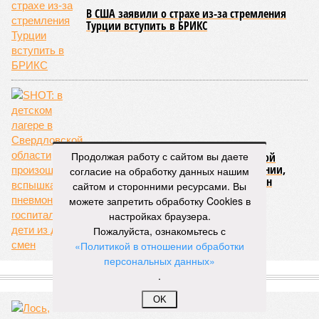
Напрашивается закономерный вопрос: если
декларируемая «Capital Group модель (достраивать
проблемные объекты SSD») сработала на
Лосиноостровской, почему она не масштабируется на
Люблино? И означает ли отсутствие техники на площадке,
что в реальности подрядчик по «Станции Л» ещё даже не
определён?
Митинги
и палаточные лагеря у объекта в
2025–2026 годах, похоже, не изменили ситуацию.
«В
последние месяцы в личном общении нам перестали
Продолжая работу с сайтом вы даете
называть даже ориентировочные сроки»
, – рассказывают
согласие на обработку данных нашим
расстроенные дольщики.
сайтом и сторонними ресурсами. Вы
можете запретить обработку Cookies в
Казалось бы, формально ответственность по
настройках браузера.
достраиванию объекта распределена. Seven Suns
Пожалуйста, ознакомьтесь с
Development – банкрот, часть его структур признана
«Политикой в отношении обработки
несостоятельной ещё в 2024 году, бенефициар компании
персональных данных»
находится под следствием по ст. 200.3 УК РФ. Достройку
.
проблемных объектов группы – «Станции Л», «Сказочного
леса» и «В стремлении к свету», согласно информации на
OK
сайтах Capital Group, осенью 2024 г. взяла на себя. Два из