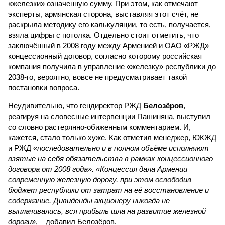
«железки» означенную сумму. При этом, как отмечают
эксперты, армянская сторона, выставляя этот счёт, не
раскрыла методику его калькуляции, то есть, получается,
взяла цифры с потолка. Отдельно стоит отметить, что
заключённый в 2008 году между Арменией и ОАО «РЖД»
концессионный договор, согласно которому российская
компания получила в управление «железку» республики до
2038-го, вероятно, вовсе не предусматривает такой
постановки вопроса.
Неудивительно, что гендиректор РЖД
Белозёров
,
реагируя на словесные интервенции Пашиняна, выступил
со словно растерянно-обиженным комментарием. И,
кажется, стало только хуже. Как отметил менеджер, ЮКЖД
и РЖД
«последовательно и в полном объёме исполняют
взятые на себя обязательства в рамках концессионного
договора от 2008 года». «Концессия дала Армении
современную железную дорогу, при этом освободив
бюджет республики от затрат на её восстановление и
содержание. Дивиденды акционеру никогда не
выплачивались, вся прибыль шла на развитие железной
дороги»
, – добавил Белозёров.