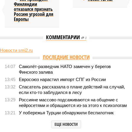
Финляндии
отказался признать
Россию угрозой для
Европы
КОММЕНТАРИИ
0
Новости smi2.ru
Версия
//
Конфликт
//
В нескольких станциях от уже сданного
«Сказочного леса» пайщики ЖК «Станция Л» продолжают ждать от
компании Capital Group начала реальной достройки
448
«Станция ожидания» для дольщиков
В нескольких станциях от уже сданного «Сказочного
леса» пайщики ЖК «Станция Л» продолжают ждать от
компании Capital Group начала реальной достройки