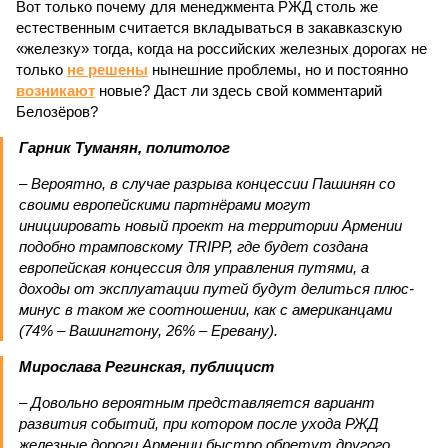
Вот только почему для менеджмента РЖД столь же
естественным считается вкладываться в закавказскую
«железку» тогда, когда на российских железных дорогах не
только
не решены
нынешние проблемы, но и постоянно
возникают
новые? Даст ли здесь свой комментарий
Белозёров?
Гарник Туманян, политолог
– Вероятно, в случае разрыва концессии Пашинян со
своими европейскими партнёрами могут
инициировать новый проект на территории Армении
подобно трамповскому TRIPP, где будет создана
европейская концессия для управления путями, а
доходы от эксплуатации путей будут делиться плюс-
минус в таком же соотношении, как с американцами
(74% – Вашингтону, 26% – Еревану).
Мирослава Регинская, публицист
– Довольно вероятным представляется вариант
развития событий, при котором после ухода РЖД
железные дороги Армении быстро обретут другого