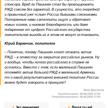
спонсора. Вряд ли Пашинян стал бы провоцировать
РЖД совсем без гарантий. В сущности, это очередной
и привычный уже «слив» России бывшими союзниками.
Потерянные нами сателлиты ищут и обретают
новых хозяев, и никакая благодарность или даже
подаренная от щедрот Российского государства
значительная выгода их в этом не могут остановить.
Юрий Баранчик, политолог
– Понятно, почему Пашинян хочет отжать актив
РЖД – в отместку за закрытие российских рынков. Ну
и вообще, чтобы ничего российского в стране не
осталось. Вместе с тем, если маленький Пашинян
отожмёт актив большой РЖД в маленькой Армении,
то о какой результативной внешней политике России
можно будет говорить в принципе?
Иван Дмитриев
Опубликовано:
08.08.2026 17:00
Отредактировано:
08.08.2026 17:00
Экс-президент
Посол ты на!