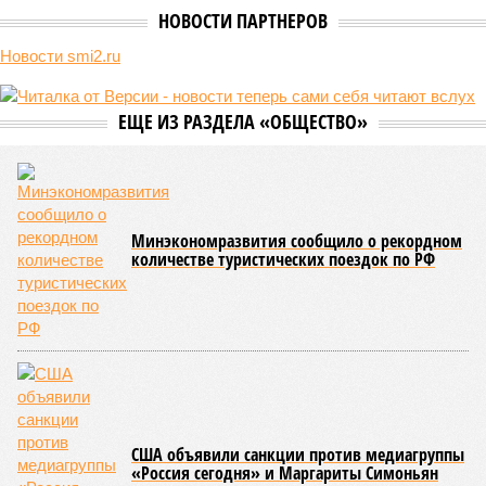
В нескольких станциях от уже сданного «Сказочного леса» пайщики ЖК
«Станция Л» продолжают ждать от компании Capital Group начала
реальной достройки (изображение сгенерировано ИИ)
Пока в Ярославском районе СВАО дольщики «Сказочного леса»
уже получают ключи – в мае 2026 года были получены
заключение о соответствии проектной документации и
разрешение на ввод жилищного комплекса в эксплуатацию –
совсем недалеко, в паре станций метро южнее, на Люблинской
улице, картина, можно сказать, прямо противоположная.
Сюжет:
Недвижимость
ЖК «Светлый мир «Станция Л»: та же группа компаний-
банкрот Seven Suns Development, та же
анонсированная
схема достройки через Capital Group осенью 2024 года, но
за прошедшие два года результатов, по словам дольщиков,
практически не видно. По
информации
из профильных
порталов, первую очередь ЖК строители обещают сдать к
декабрю 2026 г., вторую – к марту 2028-го. Но никто при