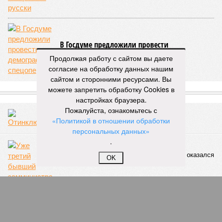
Люблино? И означает ли отсутствие техники на площадке,
что в реальности подрядчик по «Станции Л» ещё даже не
определён?
Митинги
и палаточные лагеря у объекта в
2025–2026 годах, похоже, не изменили ситуацию.
«В
последние месяцы в личном общении нам перестали
называть даже ориентировочные сроки»
, – рассказывают
Продолжая работу с сайтом вы даете
расстроенные дольщики.
согласие на обработку данных нашим
сайтом и сторонними ресурсами. Вы
Казалось бы, формально ответственность по
можете запретить обработку Cookies в
достраиванию объекта распределена. Seven Suns
настройках браузера.
Development – банкрот, часть его структур признана
Пожалуйста, ознакомьтесь с
несостоятельной ещё в 2024 году, бенефициар компании
«Политикой в отношении обработки
находится под следствием по ст. 200.3 УК РФ. Достройку
персональных данных»
проблемных объектов группы – «Станции Л», «Сказочного
.
леса» и «В стремлении к свету», согласно информации на
сайтах Capital Group, осенью 2024 г. взяла на себя. Два из
OK
трёх объектов уже сданы или близки к сдаче. Третий –
«Станция Л», крупнейший по числу пострадавших
дольщиков (3908 квартир в пяти корпусах) – по факту
остаётся стройплощадкой без стройки. Возникает вопрос:
распространяется ли договорённость 2024 года на
«Станцию Л» в полном объёме или приоритет отдан