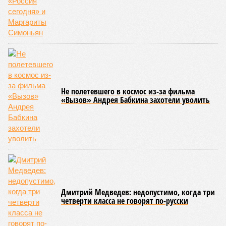
этом из кураторов стройки не задается вопросом: как эти
сроки должны материализоваться? На строительной
площадке, по свидетельствам дольщиков, регулярно
бывающих у забора, какая-либо техника отсутствует. Ни
бетононасосов, ни работающих кранов, ни признаков
мобилизации подрядчиков. При том, что до «декабря 2026»
осталось менее полугода.
Если в «Сказочном лесу» техзаказчик публично
отчитывался о поэтапной готовности – 90%, затем 97%, с
конкретными инженерными работами (усиление
монолитных конструкций, устранение проектных ошибок) –
то по «Станции Л» подобной публичной отчётности
дольщики не видят. Ни Capital Group, ни кураторы
строительства не подтверждают ни соблюдения графика
строительства, ни объёма фактически выполненных работ.
Напрашивается закономерный вопрос: если
декларируемая «Capital Group модель (достраивать
проблемные объекты SSD») сработала на
Лосиноостровской, почему она не масштабируется на