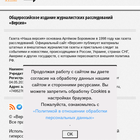
Отредактировано:
09.08.2026 15:00
Мочить в
Сплошная
сортире
китайШИНА
КОММЕНТАРИИ
0
Новости smi2.ru
ДОСЬЕ
Европейский союз
Продолжая работу с сайтом вы даете
согласие на обработку данных нашим
Экономическое и политическое объединение из 28
сайтом и сторонними ресурсами. Вы
европейских государств, имеющих общий рынок и
стандартизированные законы. Европейский Союз
можете запретить обработку Cookies в
объединяет около 500 млн жителей.
настройках браузера.
Пожалуйста, ознакомьтесь с
ПОСЛЕДНИЕ НОВОСТИ
«Политикой в отношении обработки
09/08
Ослабевший Байден впервые появился на публике
персональных данных»
после сообщений об ухудшении здоровья
.
09/08
Диетолог рассказала об опасности куриного мяса
OK
09/08
Вучич исключил начало войны с НАТО