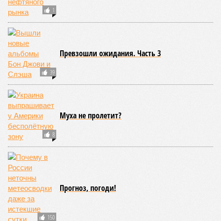
набирают десятки тысяч просмотров.
Понятно, что это сиюминутная мода и она скоро пройдёт.
Однако можно вспомнить, как полгода назад запрещённую
в России соцсеть разрывал другой тренд – I`m not Russian,
but…
«Я не русский/русская, но…»
, – произносили в камеру
американцы, испанцы, японцы и т.д., после чего начинали
исполнять на русском языке советские и российские песни.
А чего стоит недавний ИИ-трюк с
Канье Уэстом
, которого с
помощью нейросети заставили петь «Седую ночь»? Ролик
занял первое место в мировом рейтинге Shazam Global Top
200, собрав восторженные комментарии: мол, смотрите,
что делают эти русские!
А ведь из таких мелочей и складывается отношение к
стране. То, что мультики с песнями часто делают больше,
чем политики своими речами, профессионалам давно
известно. Но заявлять о том, что за границей ненавидят
всё русское, конечно, намного проще, чем умело
формировать нужный имидж.
Иван Дмитриев
Опубликовано:
09.08.2026 15:00