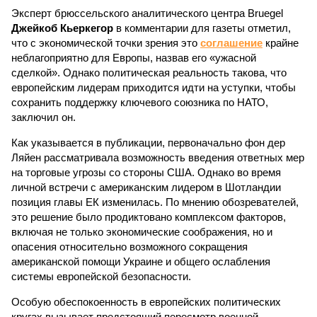
Эксперт брюссельского аналитического центра Bruegel
Джейкоб Кьеркегор
в комментарии для газеты отметил,
что с экономической точки зрения это
соглашение
крайне
неблагоприятно для Европы, назвав его «ужасной
сделкой». Однако политическая реальность такова, что
европейским лидерам приходится идти на уступки, чтобы
сохранить поддержку ключевого союзника по НАТО,
заключил он.
Как указывается в публикации, первоначально фон дер
Ляйен рассматривала возможность введения ответных мер
на торговые угрозы со стороны США. Однако во время
личной встречи с американским лидером в Шотландии
позиция главы ЕК изменилась. По мнению обозревателей,
это решение было продиктовано комплексом факторов,
включая не только экономические соображения, но и
опасения относительно возможного сокращения
американской помощи Украине и общего ослабления
системы европейской безопасности.
Особую обеспокоенность в европейских политических
кругах вызывает предстоящий пересмотр военной