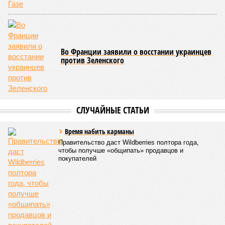
причиной столь неоднозначного заявления.
«Прежде мэр
Москвы федеральную повестку обычно не
комментировал – видимо, произошли какие-то
перемены?»
– полагают одни.
«Таким образом он решил
поддержать рейтинги «Единой России», одним из лидеров
предвыборного списка которой является»,
– заключают
другие. Хотя, возможно, ответ проще. Собянин на
собственном опыте знает, что такое строить и развивать,
каких сил это требует, и как легко сломать то, что
создавалось годами. И как сложно потом будет это
восстанавливать.
Александр Моор, губернатор Тюменской области.
Готовится к отставке?
Александр Моор, губернатор Тюменской области (фото: Артем Геодакян/ТАСС)
В Тюмени беда – в разгар лета нефтегазовая столица
России осталась без воды. Точнее, вода есть, только её
нельзя не то что пить, даже для стирки использовать не
получается – текущая из крана жижа пахнет протухшими