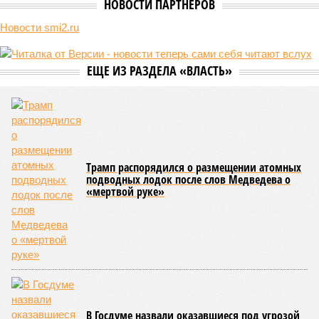
Кирилл, Патриарх Московский и всея Руси (фото: Сергей Бобылев/ТАСС)
Создание в СССР атомного оружия стало результатом
«благодати и милости Божией», провозгласил патриарх.
Также он указал, что не случайно научные исследования
по созданию ядерного оружия шли именно в том месте, где
жил и молился святой
Серафим Саровский
.
Ранее предстоятель Русской православной церкви уже
неоднократно высказывался на тему ядерного оружия.
Осенью 2023 года он отмечал, что оно было создано
советскими учёными по «неизречённому Божьему
промыслу», а в 2024-м назвал споры об угрозе
возникновения ядерной войны спекуляциями и чрезмерным
алармизмом, подчеркнув, что христиане не боятся конца
света.
Злопыхатели ёрничают: мол, а американцам, которые
создали бомбу первыми, её тоже Бог послал? Да и