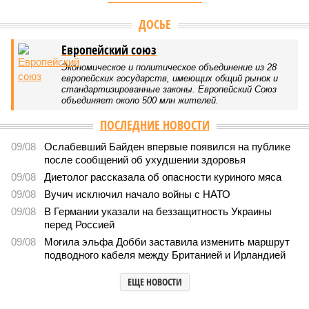
Версия
//
Власть
//
По итогам минувшей недели очки набирают мэр
Москвы Сергей Собянин и патриарх Кирилл
210
Персоны недели: атомная бомба
По итогам минувшей недели очки набирают мэр Москвы
Сергей Собянин и патриарх Кирилл
По итогам минувшей недели очки набирают мэр Москвы Сергей Собянин
и патриарх Кирилл
В минус уходят губернатор Александр Моор и депутат Александр
Ильтяков. А на международном уровне миллионы лайков
собирают «славянские дивы», повышая симпатию к России.
Кирилл, Патриарх Московский и всея Руси. Атомная
бомба как милость Божия.