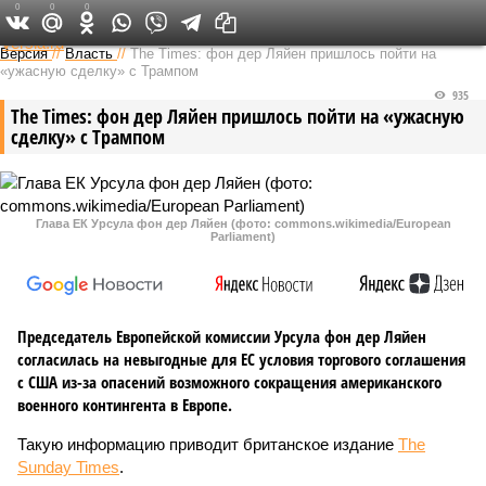
0
0
0
Федеральный выпуск
Версия
//
Власть
//
The Times: фон дер Ляйен пришлось пойти на
«ужасную сделку» с Трампом
935
The Times: фон дер Ляйен пришлось пойти на «ужасную
сделку» с Трампом
Глава ЕК Урсула фон дер Ляйен (фото: commons.wikimedia/European
Parliament)
Председатель Европейской комиссии Урсула фон дер Ляйен
согласилась на невыгодные для ЕС условия торгового соглашения
с США из-за опасений возможного сокращения американского
военного контингента в Европе.
Такую информацию приводит британское издание
The
Sunday Times
.