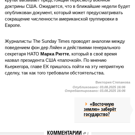
доктрины США. Ожидается, что в ближайшие недели будет
опубликован документ, который может предусматривать
сокращение численности американской группировки в
Европе.
Журналисты The Sunday Times проводят аналогии между
поведением фон дер Ляйен и действиями генерального
секретаря НАТО
Марка Рютте
, который в своё время
назвал президента США «папочкой». По мнению
Кьеркегора, главе ЕК пришлось пойти на эту неприятную
сделку, так как того требовали обстоятельства.
Виктория Степанова
Опубликовано:
03.08.2025 16:06
Отредактировано:
03.08.2025 16:06
«Восточную
землю» заберёт
государство?
КОММЕНТАРИИ
0