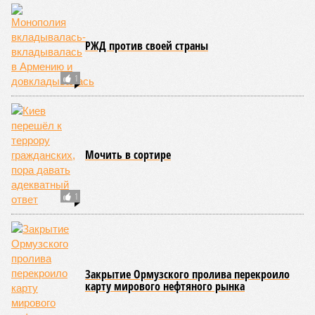
делать, «пока рожалка работает». Хотя что тут
удивительного? Ильтяков с молодых лет занимался
скупкой скота в деревнях, крепко поднялся на
мясоторговле и стал депутатом Думы, где сидит уже третий
срок подряд. Неудивительно, что он смотрит на женщин,
как на свиноматок, обязанных давать приплод. Теперь он
заявляет, что его-де не так поняли и намеренно хотят
дискредитировать. Да нет, поняли как раз правильно. И
наверняка избиратели сделали выводы.
Героини мультика «Три богатыря». Продвигают образ
России.
Героини мультика «Три богатыря» (фото: rutube.ru/Честно про Зарядку)
В англоязычном «Тик Токе» новый хит. Американки
надевают самодельные сарафаны и кокошники и
устраивают пляску, подражая персонажам мультфильма
«Добрыня Никитич и Змей Горыныч». В результате ролики
с хештегами #3 slavicdivas (три славянские дивы. – Ред.)