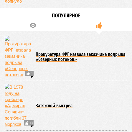
Тюмени будут вряд ли.
Александр Ильтяков, депутат Госдумы («Единая
Россия). Женщина – друг человека!
Александр Ильтяков, депутат Госдумы («Единая Россия) (фото: Дмитрий
Духанин/Коммерсантъ)
Женщины не являются полноценными людьми – с таким
тезисом выступил представляющий в парламенте
Курганскую область Александр Ильтяков. Объяснил он это
просто: мол, Бог создал жену для Адама из его ребра, а
потому, выходит, они являются дефективной версией
мужчин.
Слова Ильтякова вызвали замешательство даже в РПЦ – в
Патриархии прямо дали понять, что не надо притягивать
религию к своим ископаемым воззрениям. Впрочем, вряд
ли это переубедит Ильтякова, на своих позициях он стоит
крепко. Пару лет назад он уже
вызвал
скандал, заявив,
что главная задача женщин – рожать, и они обязаны это