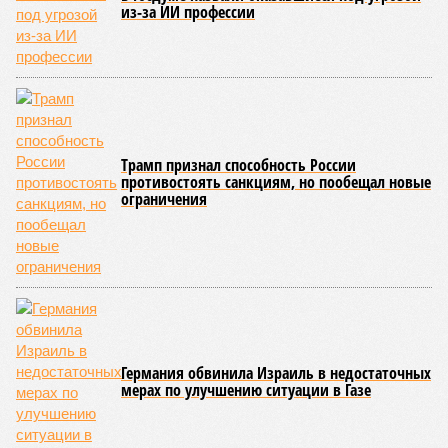
Священный синод в 1986 году предупреждал об опасности
применения ядерного оружия. Но они не понимают того, что
понимает патриарх: времена изменились, перед
государством стоят новые задачи, для чего требуется
стойкое единение в умах, а в чём же ещё задача церкви,
как не укреплять мятущиеся души?
Сергей Собянин, мэр Москвы. Призывает к разуму.
Сергей Собянин, мэр Москвы (фото: Алексей Филиппов/РИА Новости)
Столичный градоначальник стал главным спикером
минувшей недели, выступив с поразившим многих спичем.
Как отметил Собянин, предложения перевести экономику
на военные рельсы выдвигают люди, которые вообще не
понимают, что такое экономика. А любая попытка
экономической мобилизации приведёт, по его мнению, к
убийству страны.
Теперь политологи гадают, что именно могло стать