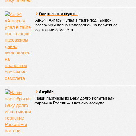
яйцами.
Причиной ухудшения качества воды стало критическое
снижение уровня кислорода в реке Туре, питающей
водозабор. Но возмущает тюменцев не природный
катаклизм. Первые жалобы на гнилую воду прозвучали
ещё в середине июля. Однако, вместо того чтобы признать
проблему, власти традиционно решили сделать вид, что
ничего не произошло. Масла в огонь подлила позиция
местного филиала «Росводоканала», заявившего, что
оснований для перерасчёта платы за воду нет, поскольку
та соответствует нормативам безопасности. Лишь через
две недели губернатор Александр Моор решился
прокомментировать ситуацию и отдал распоряжение о
развозе по дворам чистой воды в автоцистернах. И то,
видимо, лишь после того, как в местном Роспотребнадзоре
ему объяснили: дескать, если так пойдёт дальше, в городе
начнутся эпидемии и тогда уже отвечать перед Москвой
придётся всерьёз. В результате пошли слухи, что Моор
досиживает в своём кресле последние недели – после
выборов ему найдут замену. Если так, то плакать по нему в