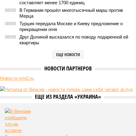
В нескольких станциях от уже сданного «Сказочного леса» пайщики ЖК
«Станция Л» продолжают ждать от компании Capital Group начала
реальной достройки (изображение сгенерировано ИИ)
Пока в Ярославском районе СВАО дольщики «Сказочного леса»
уже получают ключи – в мае 2026 года были получены
заключение о соответствии проектной документации и
разрешение на ввод жилищного комплекса в эксплуатацию –
совсем недалеко, в паре станций метро южнее, на Люблинской
улице, картина, можно сказать, прямо противоположная.
Сюжет:
Недвижимость
ЖК «Светлый мир «Станция Л»: та же группа компаний-
банкрот Seven Suns Development, та же
анонсированная
схема достройки через Capital Group осенью 2024 года, но