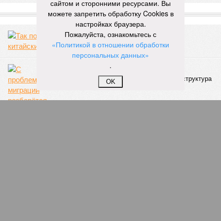
сайтом и сторонними ресурсами. Вы
дольщиков (3908 квартир в пяти корпусах) – по факту
можете запретить обработку Cookies в
остаётся стройплощадкой без стройки. Возникает вопрос:
настройках браузера.
распространяется ли договорённость 2024 года на
Пожалуйста, ознакомьтесь с
«Станцию Л» в полном объёме или приоритет отдан
«Политикой в отношении обработки
объектам мешей сложности и меньшего масштаба?
персональных данных»
.
Источник: https://avaho.ru/novostroyka/moskva/uvao/lyublino/svetlyy-mir-
OK
stantsiya-l/9303640/?ysclid=msemqdok6w326352116
Если да, то на каком основании декларируются конкретные
даты сдачи жилого комплекса (декабрь 2026 – март 2028),
если фаза активных строительных работ, если судить по
отсутствию техники на площадке, ещё не началась? При
этом на бумаге даты ввода ЖК в строй продолжают
фигурировать
в объявлениях о продаже квартир на
профильных порталах.
Для почти четырёх тысяч будущих собственников квартир
время давно измеряется не календарём, а очередными
переносами ожиданий. И пока на профильных порталах
продолжают указывать даты сдачи, главным индикатором
остается сама стройка. Если на ней по-прежнему не видно