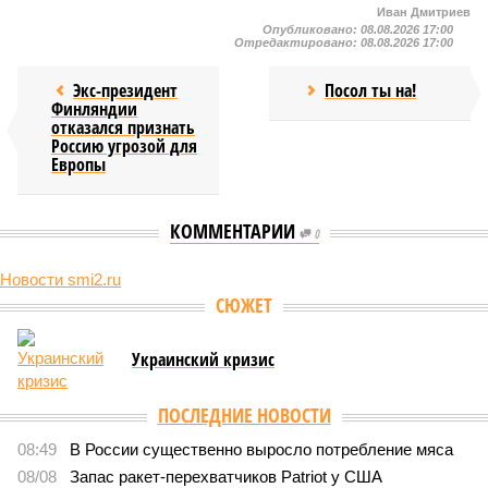
Иван Дмитриев
Опубликовано:
08.08.2026 17:00
Отредактировано:
08.08.2026 17:00
Экс-президент
Посол ты на!
Финляндии
отказался признать
Россию угрозой для
Европы
КОММЕНТАРИИ
0
Новости smi2.ru
Версия
//
Конфликт
//
В нескольких станциях от уже сданного
«Сказочного леса» пайщики ЖК «Станция Л» продолжают ждать от
компании Capital Group начала реальной достройки
547
«Станция ожидания» для дольщиков
В нескольких станциях от уже сданного «Сказочного
леса» пайщики ЖК «Станция Л» продолжают ждать от
компании Capital Group начала реальной достройки