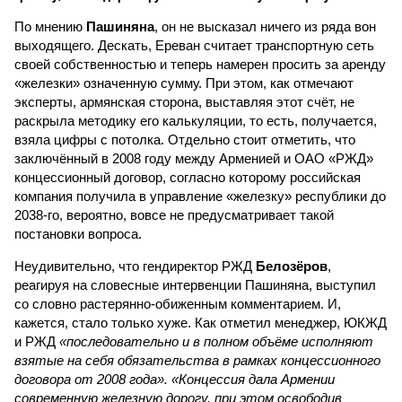
По мнению
Пашиняна
, он не высказал ничего из ряда вон
выходящего. Дескать, Ереван считает транспортную сеть
своей собственностью и теперь намерен просить за аренду
«железки» означенную сумму. При этом, как отмечают
эксперты, армянская сторона, выставляя этот счёт, не
раскрыла методику его калькуляции, то есть, получается,
взяла цифры с потолка. Отдельно стоит отметить, что
заключённый в 2008 году между Арменией и ОАО «РЖД»
концессионный договор, согласно которому российская
компания получила в управление «железку» республики до
2038-го, вероятно, вовсе не предусматривает такой
постановки вопроса.
Неудивительно, что гендиректор РЖД
Белозёров
,
реагируя на словесные интервенции Пашиняна, выступил
со словно растерянно-обиженным комментарием. И,
кажется, стало только хуже. Как отметил менеджер, ЮКЖД
и РЖД
«последовательно и в полном объёме исполняют
взятые на себя обязательства в рамках концессионного
договора от 2008 года». «Концессия дала Армении
современную железную дорогу, при этом освободив