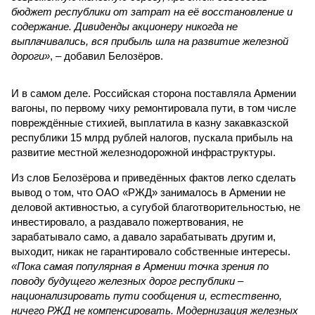
бюджет республики от затрат на её восстановление и
содержание. Дивиденды акционеру никогда не
выплачивались, вся прибыль шла на развитие железной
дороги»
, – добавил Белозёров.
И в самом деле. Российская сторона поставляла Армении
вагоны, по первому чиху ремонтировала пути, в том числе
повреждённые стихией, выплатила в казну закавказской
республики 15 млрд рублей налогов, пускала прибыль на
развитие местной железнодорожной инфраструктуры.
Из слов Белозёрова и приведённых фактов легко сделать
вывод о том, что ОАО «РЖД» занималось в Армении не
деловой активностью, а сугубой благотворительностью, не
инвестировало, а раздавало пожертвования, не
зарабатывало само, а давало зарабатывать другим и,
выходит, никак не гарантировало собственные интересы.
«Пока самая популярная в Армении точка зрения по
поводу будущего железных дорог рес­публики –
национализировать пути сообщения и, естественно,
ничего РЖД не компенсировать. Модернизация железных