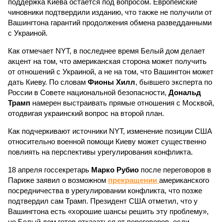
поддержка Киева остается под вопросом. Европейские
чиновники подтвердили изданию, что также не получили от
Вашингтона гарантий продолжения обмена разведданными
с Украиной.
Как отмечает NYT, в последнее время Белый дом делает
акцент на том, что американская сторона может получить
от отношений с Украиной, а не на том, что Вашингтон может
дать Киеву. По словам
Фионы Хилл
, бывшего эксперта по
России в Совете национальной безопасности,
Дональд
Трамп
намерен выстраивать прямые отношения с Москвой,
отодвигая украинский вопрос на второй план.
Как подчеркивают источники NYT, изменение позиции США
относительно военной помощи Киеву может существенно
повлиять на перспективы урегулирования конфликта.
18 апреля госсекретарь
Марко Рубио
после переговоров в
Париже заявил о возможном
прекращении
американского
посредничества в урегулировании конфликта, что позже
подтвердил сам Трамп. Президент США отметил, что у
Вашингтона есть «хорошие шансы решить эту проблему»,
но Белый дом готов отказаться от переговоров, если