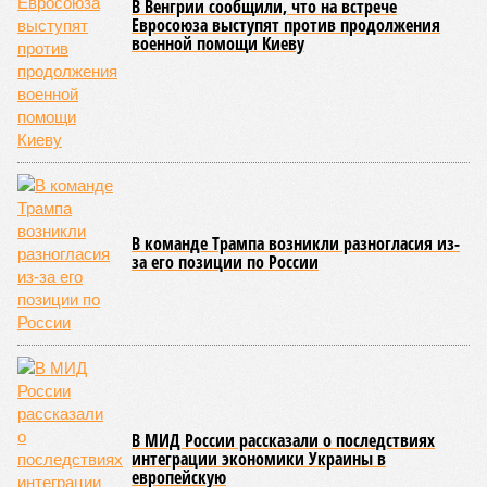
за прошедшие два года результатов, по словам дольщиков,
практически не видно. По
информации
из профильных
порталов, первую очередь ЖК строители обещают сдать к
декабрю 2026 г., вторую – к марту 2028-го. Но никто при
этом из кураторов стройки не задается вопросом: как эти
сроки должны материализоваться? На строительной
площадке, по свидетельствам дольщиков, регулярно
бывающих у забора, какая-либо техника отсутствует. Ни
бетононасосов, ни работающих кранов, ни признаков
мобилизации подрядчиков. При том, что до «декабря 2026»
осталось менее полугода.
Если в «Сказочном лесу» техзаказчик публично
отчитывался о поэтапной готовности – 90%, затем 97%, с
конкретными инженерными работами (усиление
монолитных конструкций, устранение проектных ошибок) –
то по «Станции Л» подобной публичной отчётности
дольщики не видят. Ни Capital Group, ни кураторы
строительства не подтверждают ни соблюдения графика
строительства, ни объёма фактически выполненных работ.