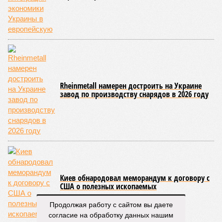
Напрашивается закономерный вопрос: если
декларируемая «Capital Group модель (достраивать
проблемные объекты SSD») сработала на
Лосиноостровской, почему она не масштабируется на
Люблино? И означает ли отсутствие техники на площадке,
что в реальности подрядчик по «Станции Л» ещё даже не
определён?
Митинги
и палаточные лагеря у объекта в
2025–2026 годах, похоже, не изменили ситуацию.
«В
последние месяцы в личном общении нам перестали
называть даже ориентировочные сроки»
, – рассказывают
расстроенные дольщики.
Казалось бы, формально ответственность по
достраиванию объекта распределена. Seven Suns
Development – банкрот, часть его структур признана
несостоятельной ещё в 2024 году, бенефициар компании
находится под следствием по ст. 200.3 УК РФ. Достройку
проблемных объектов группы – «Станции Л», «Сказочного
леса» и «В стремлении к свету», согласно информации на
сайтах Capital Group, осенью 2024 г. взяла на себя. Два из
Продолжая работу с сайтом вы даете
трёх объектов уже сданы или близки к сдаче. Третий –
согласие на обработку данных нашим
«Станция Л», крупнейший по числу пострадавших