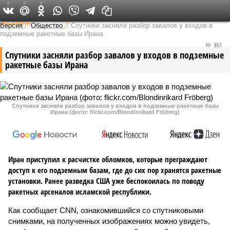
0
0
0
Федеральный выпуск
Версия
//
Общество
//
Спутники засняли разбор завалов у входов в
подземные ракетные базы Ирана
851
Спутники засняли разбор завалов у входов в подземные
ракетные базы Ирана
Спутники засняли разбор завалов у входов в подземные ракетные базы
Ирана (фото: flickr.com/Blondinrikard Fröberg)
Иран приступил к расчистке обломков, которые преграждают
доступ к его подземным базам, где до сих пор хранятся ракетные
установки. Ранее разведка США уже беспокоилась по поводу
ракетных арсеналов исламской республики.
Как сообщает CNN, ознакомившийся со спутниковыми
снимками, на полученных изображениях можно увидеть,