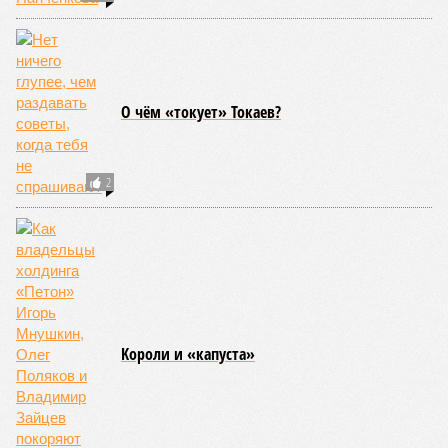
Земля уже не раз показывала человечеству свой крутой нрав – когда
покажет снова? (фото: АР-ТАСС)
Природа постоянно вступает в противоречие с нами. Ведь пока
она стремится всё на планете держать в балансе, человечество
не особенно церемонится с окружающей средой. Самые
массовые катастрофы в прошлом – какими они были? Какие
ждут нас со дня на день и чем грозят?
Рассказ
Стивена Кинга
, в котором описывались
последствия очередного апокалипсиса, искусственно
вызванного группой биологов, называется «Конец всей
этой мерзости». В реальной жизни участия пытливых
исследователей в организации конца света может не
понадобиться: природа сама разберётся, как и где
уменьшить масштабы человеческой популяции.