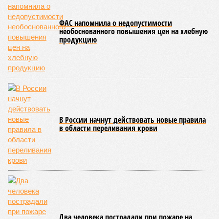
сроки должны материализоваться? На строительной
площадке, по свидетельствам дольщиков, регулярно
бывающих у забора, какая-либо техника отсутствует. Ни
бетононасосов, ни работающих кранов, ни признаков
мобилизации подрядчиков. При том, что до «декабря 2026»
осталось менее полугода.
Если в «Сказочном лесу» техзаказчик публично
отчитывался о поэтапной готовности – 90%, затем 97%, с
конкретными инженерными работами (усиление
монолитных конструкций, устранение проектных ошибок) –
то по «Станции Л» подобной публичной отчётности
дольщики не видят. Ни Capital Group, ни кураторы
строительства не подтверждают ни соблюдения графика
строительства, ни объёма фактически выполненных работ.
Напрашивается закономерный вопрос: если
декларируемая «Capital Group модель (достраивать
проблемные объекты SSD») сработала на
Лосиноостровской, почему она не масштабируется на
Люблино? И означает ли отсутствие техники на площадке,