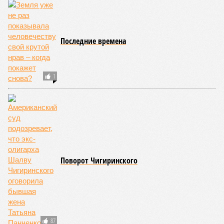
Николай Ольхин
Опубликовано:
07.08.2026 11:09
Отредактировано:
07.08.2026 11:09
Украинскому
Попытки Запада
кандидату в
рассорить Москву и
конгресс США
Астану назвали
запретили
бесперспективными
приходить на пляж
после драки
КОММЕНТАРИИ
0
Новости smi2.ru
Версия
//
Общество
//
Земля уже не раз показывала человечеству свой
крутой нрав – когда покажет снова?
663
Последние времена
Земля уже не раз показывала человечеству свой крутой
нрав – когда покажет снова?