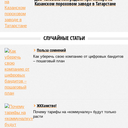
что в реальности подрядчик по «Станции Л» ещё даже не
определён?
Митинги
и палаточные лагеря у объекта в
2025–2026 годах, похоже, не изменили ситуацию.
«В
последние месяцы в личном общении нам перестали
называть даже ориентировочные сроки»
, – рассказывают
расстроенные дольщики.
Казалось бы, формально ответственность по
достраиванию объекта распределена. Seven Suns
Development – банкрот, часть его структур признана
несостоятельной ещё в 2024 году, бенефициар компании
находится под следствием по ст. 200.3 УК РФ. Достройку
проблемных объектов группы – «Станции Л», «Сказочного
леса» и «В стремлении к свету», согласно информации на
сайтах Capital Group, осенью 2024 г. взяла на себя. Два из
трёх объектов уже сданы или близки к сдаче. Третий –
«Станция Л», крупнейший по числу пострадавших
дольщиков (3908 квартир в пяти корпусах) – по факту
остаётся стройплощадкой без стройки. Возникает вопрос:
распространяется ли договорённость 2024 года на
«Станцию Л» в полном объёме или приоритет отдан
объектам мешей сложности и меньшего масштаба?