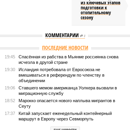
из ключевых этапов
подготовки к
отопительному
сезону
КОММЕНТАРИИ
0
Версия
//
Конфликт
//
В нескольких станциях от уже сданного
«Сказочного леса» пайщики ЖК «Станция Л» продолжают ждать от
компании Capital Group начала реальной достройки
200
«Станция ожидания» для дольщиков
В нескольких станциях от уже сданного «Сказочного
леса» пайщики ЖК «Станция Л» продолжают ждать от
компании Capital Group начала реальной достройки
В нескольких станциях от уже сданного «Сказочного леса» пайщики ЖК