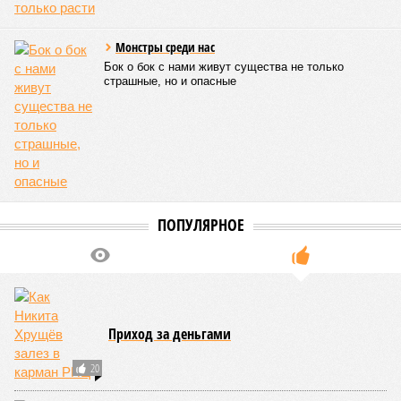
Источник: https://avaho.ru/novostroyka/moskva/uvao/lyublino/svetlyy-mir-
stantsiya-l/9303640/?ysclid=msemqdok6w326352116
Если да, то на каком основании декларируются конкретные
даты сдачи жилого комплекса (декабрь 2026 – март 2028),
если фаза активных строительных работ, если судить по
отсутствию техники на площадке, ещё не началась? При
этом на бумаге даты ввода ЖК в строй продолжают
фигурировать
в объявлениях о продаже квартир на
профильных порталах.
Для почти четырёх тысяч будущих собственников квартир
время давно измеряется не календарём, а очередными
переносами ожиданий. И пока на профильных порталах
продолжают указывать даты сдачи, главным индикатором
остается сама стройка. Если на ней по-прежнему не видно
признаков масштабных работ, то неизбежно возникает
вопрос: не превращаются ли сроки ввода в декларацию,
которая все больше расходится с реальным положением
дел? Именно на этот вопрос сегодня больше всего ждут
ответа дольщики ЖК «Станция Л».