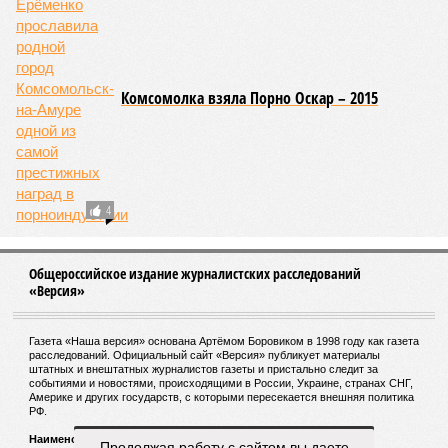
количество – казалось бы, хороший знак после периода
великой суши, продолжавшегося с 1928-го. Но всё
обратилось катастрофой. Снег растаял, устремился в реки,
начался небывалый паводок, быстро обернувшийся
страшным наводнением, которое обильные весенние ливни
только усугубили. К июню всё это преобразовалось в
массовый потоп, в июле же Китай в дополнение накрыло
сразу девятью циклонами. Последствия оказались
невообразимыми: наводнение погребло под собой
территорию в 180 тыс. квадратных километров, что равно
по площади Карелии, шести Курским или Калужским
областям, десятку Чуваший.
В общем, недаром события 1931-го находятся на первом
месте в списке самых смертоносных стихийных бедствий,
когда-либо происходивших на планете. Число
пострадавших в тот год достигло 53 млн человек, число
погибших, по некоторым оценкам, составило 4 миллиона.
Впрочем, для Китая подобное не в новинку. Так, в сентябре
1887 года вода прорвала многочисленные дамбы на реке
Хуанхэ и быстро залила почти весь Северный Китай, так
Продолжая работу с сайтом вы даете