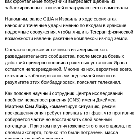
как фронтальные погрузчики выгребают щебень из
заблокированных тоннелей и загружают его в самосвалы.
Напомним, ранее США и Израиль в ходе своих атак
наносили точечные удары именно по входам в иранские
подземные сооружения, чтобы лишить Тегеран физической
возможности извлечь ракетные комплексы из-под земли.
Согласно оценкам источников из американского
разведывательного сообщества, после месяца боевых
действий примерно половина ракетных установок Ирана
остается неповрежденной. Многие из них, вероятнее всего,
оказались заблокированными под землей именно в
результате этих бомбардировок, поясняет телеканал.
Как пояснил научный сотрудник Центра исследований
проблем нераспространения (CNS) имени Джеймса
Мартина
Сэм Лэйр
, комментируя ситуацию, режим
прекращения огня требует признать тот факт, что противник
собирается частично восстановить свой военный
потенциал. При этом на уничтожение этого потенциала, по
словам эксперта, только что были потрачены масса
времени, усилий и средств.