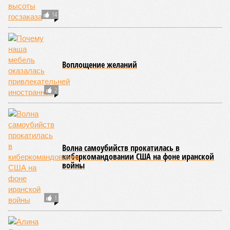
(фото: en.wikipedia.org)
Да, наша любимая маленькая планета может быть
единственной, где в пределах Солнечной системы есть
полноценная жизнь, но Земля также регулярно пытается
эту жизнь уничтожить. Так уж вышло, что внутренние
процессы на планете включают в себя всевозможные
геологические, метеорологические и физические явления,
которые для человека довольно опасны. Или попросту
смертельны. И вот несколько тому примеров.
Все стихии сразу
Около 100 лет назад в Поднебесной приключилось то, что
у нас назвали бы тридцатью тремя несчастьями. Страну
последовательно поразили: многолетняя засуха, страшный
паводок, невероятные ливни. Несколько миллионов
человек не пережили этот разгул стихий. Вот что тогда
приключилось.
Зима 1931 года выдалась в Китае чрезвычайно
продолжительной и суровой. Снега образовалось огромное