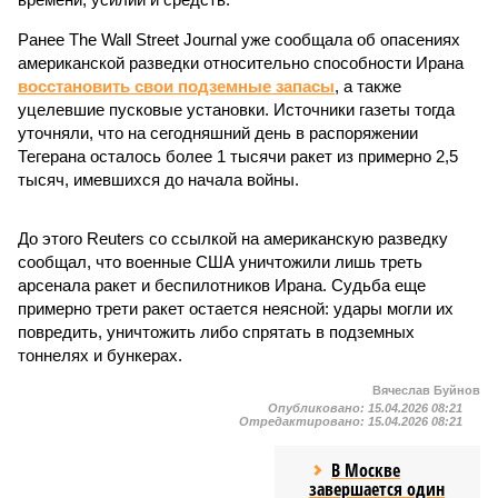
Ранее The Wall Street Journal уже сообщала об опасениях
американской разведки относительно способности Ирана
восстановить свои подземные запасы
, а также
уцелевшие пусковые установки. Источники газеты тогда
уточняли, что на сегодняшний день в распоряжении
Тегерана осталось более 1 тысячи ракет из примерно 2,5
тысяч, имевшихся до начала войны.
До этого Reuters со ссылкой на американскую разведку
сообщал, что военные США уничтожили лишь треть
арсенала ракет и беспилотников Ирана. Судьба еще
примерно трети ракет остается неясной: удары могли их
повредить, уничтожить либо спрятать в подземных
тоннелях и бункерах.
Вячеслав Буйнов
Опубликовано:
15.04.2026 08:21
Отредактировано:
15.04.2026 08:21
В Москве
завершается один