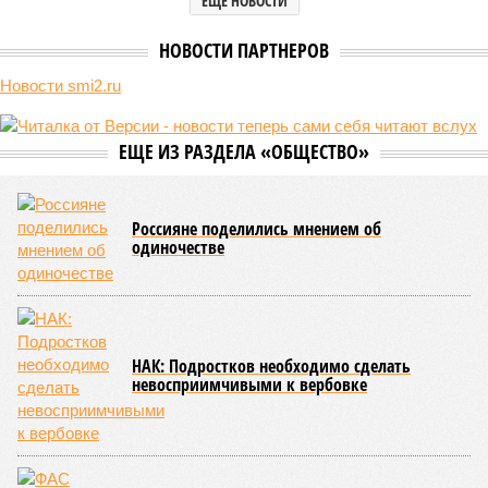
«Станция Л» продолжают ждать от компании Capital Group начала
реальной достройки (изображение сгенерировано ИИ)
Пока в Ярославском районе СВАО дольщики «Сказочного леса»
уже получают ключи – в мае 2026 года были получены
заключение о соответствии проектной документации и
разрешение на ввод жилищного комплекса в эксплуатацию –
совсем недалеко, в паре станций метро южнее, на Люблинской
улице, картина, можно сказать, прямо противоположная.
Сюжет:
Недвижимость
ЖК «Светлый мир «Станция Л»: та же группа компаний-
банкрот Seven Suns Development, та же
анонсированная
схема достройки через Capital Group осенью 2024 года, но
за прошедшие два года результатов, по словам дольщиков,
практически не видно. По
информации
из профильных
порталов, первую очередь ЖК строители обещают сдать к
декабрю 2026 г., вторую – к марту 2028-го. Но никто при
этом из кураторов стройки не задается вопросом: как эти