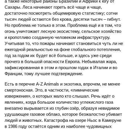
а также некоторые районы Бразилии и Африки к югу от
Сахары. Леса начинают гореть всё чаще и чаще,
достаточно посмотреть общемировую статистику; сотни
тысяч людей остаются без крова, десятки тысяч – гибнут.
Но проблема не только в этом. Проблема ещё и в том, что
огонь уничтожает лесную экосистему, сельское хозяйство
и кропотливо созданную человеком инфраструктуру.
Учитывая то, что пожары начинают становиться чуть ли не
ежегодной реальностью на фоне глобального потепления,
год за годом их будет всё больше, и здесь уже среди
прочего в большой опасности Европа. Небывалая жара,
зафиксированная в этом и прошлом годах в Италии и во
Франции, тому лучшее подтверждение.
Есть в перечне A-Z Animals и экзотика, впрочем, не менее
смертоносная. Это, в частности, «лимнические
извержения», о которых мало кто слышал. Речь идёт о
явлениях, когда большое количество углекислого газа
внезапно вырывается из глубин озёр, образуя невидимое
удушающее газовое облако, которое безжалостно убивает
людей и животных. Катастрофа на озере Ньос в Камеруне
в 1986 году остаётся одним из наиболее чудовищных