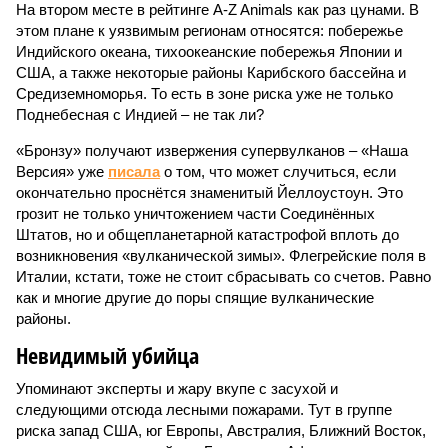
На втором месте в рейтинге A-Z Animals как раз цунами. В
этом плане к уязвимым регионам относятся: побережье
Индийского океана, тихо­океанские побережья Японии и
США, а также некоторые районы Карибского бассейна и
Средиземноморья. То есть в зоне риска уже не только
Поднебесная с Индией – не так ли?
«Бронзу» получают извержения супервулканов – «Наша
Версия» уже
писала
о том, что может случиться, если
окончательно проснётся знаменитый Йеллоустоун. Это
грозит не только уничтожением части Соединённых
Штатов, но и общепланетарной катастрофой вплоть до
возникновения «вулканической зимы». Флегрейские поля в
Италии, кстати, тоже не стоит сбрасывать со счетов. Равно
как и многие другие до поры спящие вулканические
районы.
Невидимый убийца
Упоминают эксперты и жару вкупе с засухой и
следующими отсюда лесными пожарами. Тут в группе
риска запад США, юг Европы, Австралия, Ближний Восток,