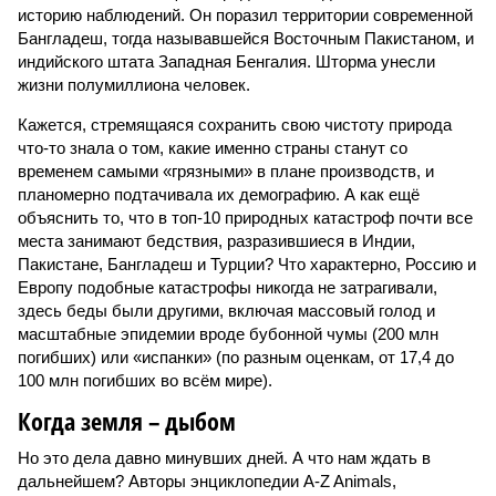
историю наблюдений. Он поразил территории современной
Бангладеш, тогда называвшейся Восточным Пакистаном, и
индийского штата Западная Бенгалия. Шторма унесли
жизни полумиллиона человек.
Кажется, стремящаяся сохранить свою чистоту природа
что-то знала о том, какие именно страны станут со
временем самыми «грязными» в плане производств, и
планомерно подтачивала их демографию. А как ещё
объяснить то, что в топ-10 природных катастроф почти все
места занимают бедствия, разразившиеся в Индии,
Пакистане, Бангладеш и Турции? Что характерно, Россию и
Европу подобные катастрофы никогда не затрагивали,
здесь беды были другими, включая массовый голод и
масштабные эпидемии вроде бубонной чумы (200 млн
погибших) или «испанки» (по разным оценкам, от 17,4 до
100 млн погибших во всём мире).
Когда земля – дыбом
Но это дела давно минувших дней. А что нам ждать в
дальнейшем? Авторы энциклопедии A-Z Animals,