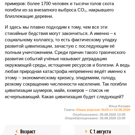
примеров: более 1700 человек и тысячи голов скота
погибли из-за внезапного выброса CO₂, накрывшего
близлежащие деревни.
И здесь мы плавно подходим к тому, чем все эти
стихийные бедствия могут закончиться. А именно – к
социальному коллапсу, то есть фактическому упадку
развитой цивилизации, зачастую с последующим её
полным уничтожением. Среди причин такого трагического
развития событий учёные называют деградацию
окружающей среды, истощение ресурсов и болезни. А ведь
любая природная катастрофа непременно ведёт именно к
этому – экономическому кризису, эпидемиям, голоду,
резкому сокращению численности населения. Так погибли
цивилизации шумеров, майя, кхмеров – список не
исчерпывающий. Какая цивилизация будет следующей?
Илья Космач
Газета
«Наша версия» №29 от 03.08.2026
Опубликовано:
05.08.2026 13:00
Отредактировано:
05.08.2026 13:00
Возраст
С 1 августа