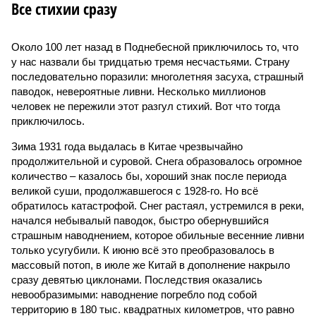
Все стихии сразу
Около 100 лет назад в Поднебесной приключилось то, что
у нас назвали бы тридцатью тремя несчастьями. Страну
последовательно поразили: многолетняя засуха, страшный
паводок, невероятные ливни. Несколько миллионов
человек не пережили этот разгул стихий. Вот что тогда
приключилось.
Зима 1931 года выдалась в Китае чрезвычайно
продолжительной и суровой. Снега образовалось огромное
количество – казалось бы, хороший знак после периода
великой суши, продолжавшегося с 1928-го. Но всё
обратилось катастрофой. Снег растаял, устремился в реки,
начался небывалый паводок, быстро обернувшийся
страшным наводнением, которое обильные весенние ливни
только усугубили. К июню всё это преобразовалось в
массовый потоп, в июле же Китай в дополнение накрыло
сразу девятью циклонами. Последствия оказались
невообразимыми: наводнение погребло под собой
территорию в 180 тыс. квадратных километров, что равно