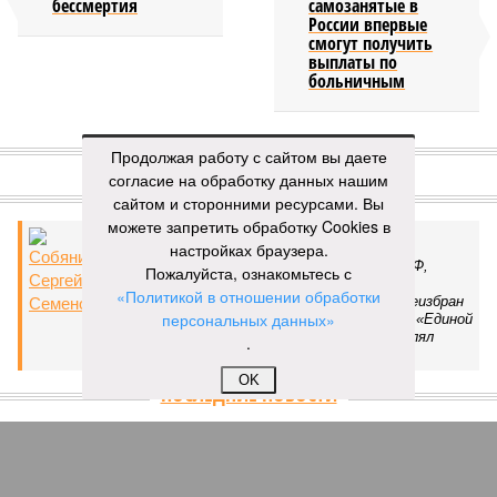
бессмертия
самозанятые в
России впервые
смогут получить
выплаты по
больничным
КОММЕНТАРИИ
1
Продолжая работу с сайтом вы даете
согласие на обработку данных нашим
Версия
//
Конфликт
//
В нескольких станциях от уже сданного
сайтом и сторонними ресурсами. Вы
«Сказочного леса» пайщики ЖК «Станция Л» продолжают ждать от
можете запретить обработку Cookies в
компании Capital Group начала реальной достройки
настройках браузера.
384
«Станция ожидания» для дольщиков
Пожалуйста, ознакомьтесь с
«Политикой в отношении обработки
персональных данных»
В нескольких станциях от уже сданного «Сказочного
леса» пайщики ЖК «Станция Л» продолжают ждать от
.
компании Capital Group начала реальной достройки
OK