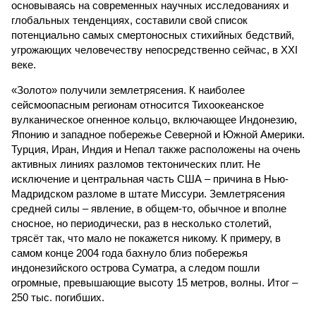
основываясь на современных научных исследованиях и
глобальных тенденциях, составили свой список
потенциально самых смертоносных стихийных бедствий,
угрожающих человечеству непосредственно сейчас, в XXI
веке.
«Золото» получили землетрясения. К наиболее
сейсмоопасным регионам относится Тихоокеанское
вулканическое огненное кольцо, включающее Индонезию,
Японию и западное побережье Северной и Южной Америки.
Турция, Иран, Индия и Непал также расположены на очень
активных линиях разломов тектонических плит. Не
исключение и центральная часть США – причина в Нью-
Мадридском разломе в штате Миссури. Землетрясения
средней силы – явление, в общем-то, обычное и вполне
сносное, но периодически, раз в несколько столетий,
трясёт так, что мало не покажется никому. К примеру, в
самом конце 2004 года бахнуло близ побережья
индонезийского острова Суматра, а следом пошли
огромные, превышающие высоту 15 метров, волны. Итог –
250 тыс. погибших.