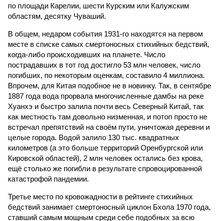
по площади Карелии, шести Курским или Калужским
областям, десятку Чуваший.
В общем, недаром события 1931-го находятся на первом
месте в списке самых смертоносных стихийных бедствий,
когда-либо происходивших на планете. Число
пострадавших в тот год достигло 53 млн человек, число
погибших, по некоторым оценкам, составило 4 миллиона.
Впрочем, для Китая подобное не в новинку. Так, в сентябре
1887 года вода прорвала многочисленные дамбы на реке
Хуанхэ и быстро залила почти весь Северный Китай, так
как местность там довольно низменная, и потоп просто не
встречал препятствий на своём пути, уничтожая деревни и
целые города. Водой залило 130 тыс. квадратных
километров (а это больше территорий Оренбургской или
Кировской областей), 2 млн человек остались без крова,
ещё столько же погибли в результате спровоцированной
катастрофой пандемии.
Третье место по кровожадности в рейтинге стихийных
бедствий занимает смертоносный циклон Бхола 1970 года,
ставший самым мощным среди себе подобных за всю