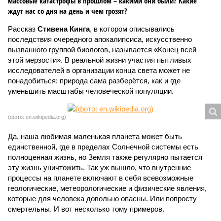
массовые катастрофы в прошлом – какими они были? Какие
ждут нас со дня на день и чем грозят?
Рассказ
Стивена Кинга
, в котором описывались
последствия очередного апокалипсиса, искусственно
вызванного группой биологов, называется «Конец всей
этой мерзости». В реальной жизни участия пытливых
исследователей в организации конца света может не
понадобиться: природа сама разберётся, как и где
уменьшить масштабы человеческой популяции.
(фото: en.wikipedia.org)
Да, наша любимая маленькая планета может быть
единственной, где в пределах Солнечной системы есть
полноценная жизнь, но Земля также регулярно пытается
эту жизнь уничтожить. Так уж вышло, что внутренние
процессы на планете включают в себя всевозможные
геологические, метеорологические и физические явления,
которые для человека довольно опасны. Или попросту
смертельны. И вот несколько тому примеров.