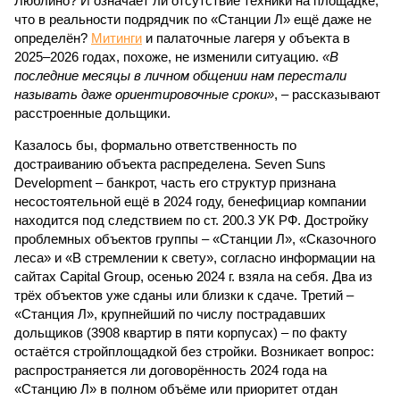
Люблино? И означает ли отсутствие техники на площадке,
что в реальности подрядчик по «Станции Л» ещё даже не
определён?
Митинги
и палаточные лагеря у объекта в
2025–2026 годах, похоже, не изменили ситуацию.
«В
последние месяцы в личном общении нам перестали
называть даже ориентировочные сроки»
, – рассказывают
расстроенные дольщики.
Казалось бы, формально ответственность по
достраиванию объекта распределена. Seven Suns
Development – банкрот, часть его структур признана
несостоятельной ещё в 2024 году, бенефициар компании
находится под следствием по ст. 200.3 УК РФ. Достройку
проблемных объектов группы – «Станции Л», «Сказочного
леса» и «В стремлении к свету», согласно информации на
сайтах Capital Group, осенью 2024 г. взяла на себя. Два из
трёх объектов уже сданы или близки к сдаче. Третий –
«Станция Л», крупнейший по числу пострадавших
дольщиков (3908 квартир в пяти корпусах) – по факту
остаётся стройплощадкой без стройки. Возникает вопрос:
распространяется ли договорённость 2024 года на
«Станцию Л» в полном объёме или приоритет отдан