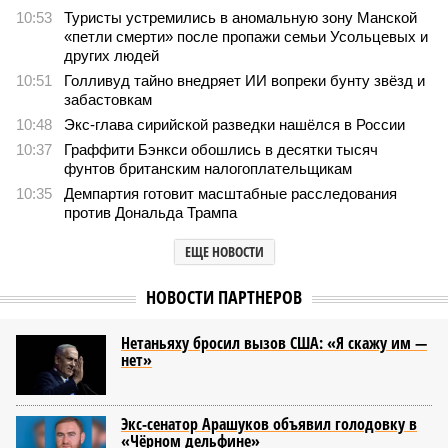
10:53
Туристы устремились в аномальную зону Манской
«петли смерти» после пропажи семьи Усольцевых и
других людей
10:51
Голливуд тайно внедряет ИИ вопреки бунту звёзд и
забастовкам
10:48
Экс-глава сирийской разведки нашёлся в России
10:37
Граффити Бэнкси обошлись в десятки тысяч
фунтов британским налогоплательщикам
10:35
Демпартия готовит масштабные расследования
против Дональда Трампа
ЕЩЕ НОВОСТИ
НОВОСТИ ПАРТНЕРОВ
Нетаньяху бросил вызов США: «Я скажу им —
нет»
Экс-сенатор Арашуков объявил голодовку в
«Чёрном дельфине»