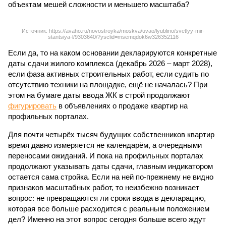
объектам мешей сложности и меньшего масштаба?
Источник: https://avaho.ru/novostroyka/moskva/uvao/lyublino/svetlyy-mir-
stantsiya-l/9303640/?ysclid=msemqdok6w326352116
Если да, то на каком основании декларируются конкретные
даты сдачи жилого комплекса (декабрь 2026 – март 2028),
если фаза активных строительных работ, если судить по
отсутствию техники на площадке, ещё не началась? При
этом на бумаге даты ввода ЖК в строй продолжают
фигурировать
в объявлениях о продаже квартир на
профильных порталах.
Для почти четырёх тысяч будущих собственников квартир
время давно измеряется не календарём, а очередными
переносами ожиданий. И пока на профильных порталах
продолжают указывать даты сдачи, главным индикатором
остается сама стройка. Если на ней по-прежнему не видно
признаков масштабных работ, то неизбежно возникает
вопрос: не превращаются ли сроки ввода в декларацию,
которая все больше расходится с реальным положением
дел? Именно на этот вопрос сегодня больше всего ждут