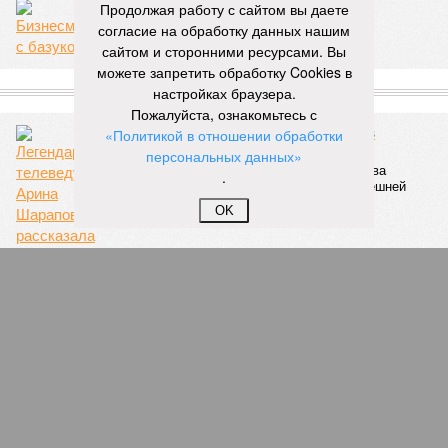
Продолжая работу с сайтом вы даете
Бизнесмены с базукой
согласие на обработку данных нашим
сайтом и сторонними ресурсами. Вы
можете запретить обработку Cookies в
СЛУЧАЙНЫЕ СТАТЬИ
настройках браузера.
Пожалуйста, ознакомьтесь с
«Документалистика – мост из прошлого в
«Политикой в отношении обработки
непростое настоящее»
персональных данных»
Легендарная телеведущая Арина Шарапова
.
рассказала «Нашей Версии» о своей нынешней
работе
OK
Игромания величия
«Кошелёк» Зеленского – игорный магнат Максим
Криппа и его бизнес на неизлечимой зависимости
миллионов бедолаг