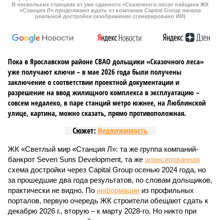
В нескольких станциях от уже сданного «Сказочного леса» пайщики ЖК
«Станция Л» продолжают ждать от компании Capital Group начала
реальной достройки (изображение сгенерировано ИИ)
Пока в Ярославском районе СВАО дольщики «Сказочного леса»
уже получают ключи – в мае 2026 года были получены
заключение о соответствии проектной документации и
разрешение на ввод жилищного комплекса в эксплуатацию –
совсем недалеко, в паре станций метро южнее, на Люблинской
улице, картина, можно сказать, прямо противоположная.
Сюжет:
Недвижимость
ЖК «Светлый мир «Станция Л»: та же группа компаний-
банкрот Seven Suns Development, та же
анонсированная
схема достройки через Capital Group осенью 2024 года, но
за прошедшие два года результатов, по словам дольщиков,
практически не видно. По
информации
из профильных
порталов, первую очередь ЖК строители обещают сдать к
декабрю 2026 г., вторую – к марту 2028-го. Но никто при