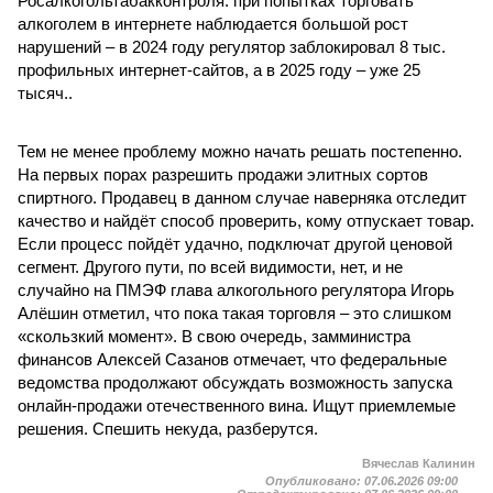
Росалкогольтабакконтроля: при попытках торговать
алкоголем в интернете наблюдается большой рост
нарушений – в 2024 году регулятор заблокировал 8 тыс.
профильных интернет-сайтов, а в 2025 году – уже 25
тысяч..
Тем не менее проблему можно начать решать постепенно.
На первых порах разрешить продажи элитных сортов
спиртного. Продавец в данном случае наверняка отследит
качество и найдёт способ проверить, кому отпускает товар.
Если процесс пойдёт удачно, подключат другой ценовой
сегмент. Другого пути, по всей видимости, нет, и не
случайно на ПМЭФ глава алкогольного регулятора Игорь
Алёшин отметил, что пока такая торговля – это слишком
«скользкий момент». В свою очередь, замминистра
финансов Алексей Сазанов отмечает, что федеральные
ведомства продолжают обсуждать возможность запуска
онлайн-продажи отечественного вина. Ищут приемлемые
решения. Спешить некуда, разберутся.
Вячеслав Калинин
Опубликовано:
07.06.2026 09:00