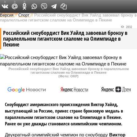
0
0
0
Федеральный выпуск
Версия
//
Спорт
//
Российский сноубордист Вик Уайлд завоевал бронзу в
паралелльном гигантском слаломе на Олимпиаде в Пекине
2032
Российский сноубордист Вик Уайлд завоевал бронзу в
паралелльном гигантском слаломе на Олимпиаде в
Пекине
Российский сноубордист Вик Уайлд завоевал бронзу в паралелльном
гигантском слаломе на Олимпиаде в Пекине
(Фото: ОКР)
Сноубордист американского происхождения Виктор Уайлд,
выступающий за Россию, принес стране бронзовую медаль в
параллельном гигантском слаломе на Олимпиаде в Пекине.
Ранее он уже дважды становился олимпийским чемпионом.
Двукратный олимпийский чемпион по сноуборду
Виктор