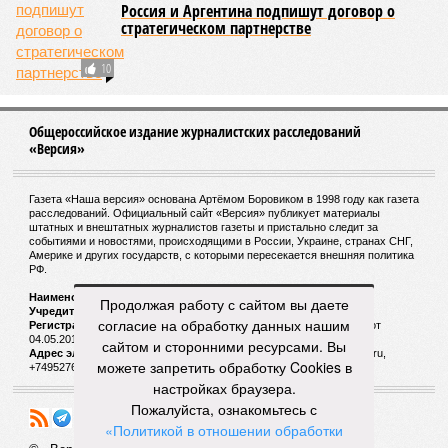
Россия и Аргентина подпишут договор о
стратегическом партнерстве
10
Общероссийское издание журналистских расследований
«Версия»
Газета «Наша версия» основана Артёмом Боровиком в 1998 году как газета
расследований. Официальный сайт «Версия» публикует материалы
штатных и внештатных журналистов газеты и пристально следит за
событиями и новостями, происходящими в России, Украине, странах СНГ,
Америке и других государств, с которыми пересекается внешняя политика
РФ.
Наименование:
Cетевое издание «Версия»
Продолжая работу с сайтом вы даете
Учредитель:
ООО «Версия»,
Главный редактор:
Горевой Р. Г.
согласие на обработку данных нашим
Регистрационный номер Роскомнадзора:
ЭЛ № ФС 77 - 72681 от
04.05.2018 г.
сайтом и сторонними ресурсами. Вы
Адрес электронной почты и телефон редакции:
versia@versia.ru,
можете запретить обработку Cookies в
+74952760348
настройках браузера.
Пожалуйста, ознакомьтесь с
«Политикой в отношении обработки