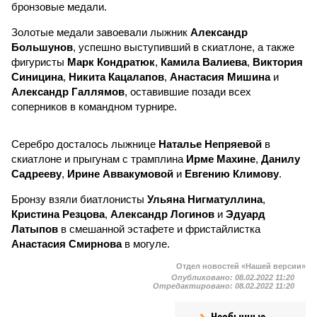
бронзовые медали.
Золотые медали завоевали лыжник
Александр
Большунов
, успешно выступивший в скиатлоне, а также
фигуристы
Марк Кондратюк
,
Камила Валиева
,
Виктория
Синицина
,
Никита Кацалапов
,
Анастасия Мишина
и
Александр Галлямов
, оставившие позади всех
соперников в командном турнире.
Серебро досталось лыжнице
Наталье Непряевой
в
скиатлоне и прыгунам с трамплина
Ирме Махине
,
Данилу
Садрееву
,
Ирине Аввакумовой
и
Евгению Климову
.
Бронзу взяли биатлонисты
Ульяна Нигматуллина
,
Кристина Резцова
,
Александр Логинов
и
Эдуард
Латыпов
в смешанной эстафете и фристайлистка
Анастасия Смирнова
в могуле.
Отдел новостей «Нашей версии»
Опубликовано:
08.02.2022 11:20
Отредактировано:
08.02.2022 11:20