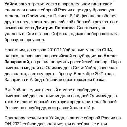
Уайлд
занял третье место в параллельном гигантском
слаломе и принес сборной России еще одну бронзовую
медаль на Олимпиаде в Пекине. В 1/8 финала он обошел
другого представителя российской сборной, трехкратного
чемпиона мира
Дмитрия Логинова
. Спортсмену не
удалось выйти в главный финал, однако, поборовшись за
бронзу, он преуспел.
Напомним, до сезона 2010/11 Уайлд выступал за США,
однако, женившись на российской сноубордистке
Алене
Заварзиной
, он решил получить российский паспорт. Пара
выиграла медали на Олимпиаде в Сочи: Уайлд завоевал
два золота, а его супруга – бронзу. В декабре 2021 года
Заварзина и Уайлд объявили о расторжении брака.
Вик Уайлд – единственный в мире сноубордист,
выигравший две золотые медали на одной Олимпиаде, а
также и единственный в истории представитель сборной
России по сноуборду, выигравший золото Игр.
Благодаря результату Уайлда, в активе сборной России на
ОИ-2022 сейчас две золотые, три серебряные и три