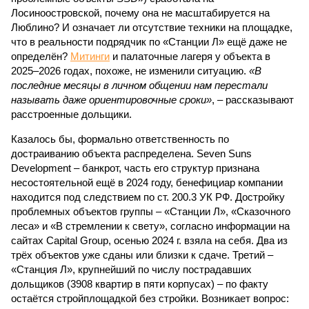
строительства не подтверждают ни соблюдения графика
строительства, ни объёма фактически выполненных работ.
Напрашивается закономерный вопрос: если
декларируемая «Capital Group модель (достраивать
проблемные объекты SSD») сработала на
Лосиноостровской, почему она не масштабируется на
Люблино? И означает ли отсутствие техники на площадке,
что в реальности подрядчик по «Станции Л» ещё даже не
определён?
Митинги
и палаточные лагеря у объекта в
2025–2026 годах, похоже, не изменили ситуацию.
«В
последние месяцы в личном общении нам перестали
называть даже ориентировочные сроки»
, – рассказывают
расстроенные дольщики.
Казалось бы, формально ответственность по
достраиванию объекта распределена. Seven Suns
Development – банкрот, часть его структур признана
несостоятельной ещё в 2024 году, бенефициар компании
находится под следствием по ст. 200.3 УК РФ. Достройку
проблемных объектов группы – «Станции Л», «Сказочного