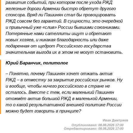
развития событий, при котором после ухода РЖД
железные дороги Армении быстро обретут другого
спонсора. Вряд ли Пашинян стал бы провоцировать
РЖД совсем без гарантий. В сущности, это очередной
и привычный уже «слив» России бывшими союзниками.
Потерянные нами сателлиты ищут и обретают
новых хозяев, и никакая благодарность или даже
подаренная от щедрот Российского государства
значительная выгода их в этом не могут остановить.
Юрий Баранчик, политолог
– Понятно, почему Пашинян хочет отжать актив
РЖД – в отместку за закрытие российских рынков. Ну
и вообще, чтобы ничего российского в стране не
осталось. Вместе с тем, если маленький Пашинян
отожмёт актив большой РЖД в маленькой Армении,
то о какой результативной внешней политике России
можно будет говорить в принципе?
Иван Дмитриев
Опубликовано:
08.08.2026 17:00
Отредактировано:
08.08.2026 17:00