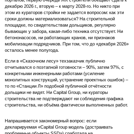
ЖК «Светлый мир «Станция Л»: та же группа компаний-
банкрот Seven Suns Development, та же
анонсированная
схема достройки через Capital Group осенью 2024 года, но
за прошедшие два года результатов, по словам дольщиков,
практически не видно. По
информации
из профильных
порталов, первую очередь ЖК строители обещают сдать к
декабрю 2026 г., вторую – к марту 2028-го. Но никто при
этом из кураторов стройки не задается вопросом: как эти
сроки должны материализоваться? На строительной
площадке, по свидетельствам дольщиков, регулярно
бывающих у забора, какая-либо техника отсутствует. Ни
бетононасосов, ни работающих кранов, ни признаков
мобилизации подрядчиков. При том, что до «декабря 2026»
осталось менее полугода.
Если в «Сказочном лесу» техзаказчик публично
отчитывался о поэтапной готовности – 90%, затем 97%, с
конкретными инженерными работами (усиление
монолитных конструкций, устранение проектных ошибок) –
то по «Станции Л» подобной публичной отчётности
дольщики не видят. Ни Capital Group, ни кураторы