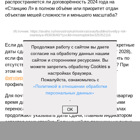
леса» и «В стремлении к свету», согласно информации на
сайтах Capital Group, осенью 2024 г. взяла на себя. Два из
трёх объектов уже сданы или близки к сдаче. Третий –
«Станция Л», крупнейший по числу пострадавших
дольщиков (3908 квартир в пяти корпусах) – по факту
остаётся стройплощадкой без стройки. Возникает вопрос:
распространяется ли договорённость 2024 года на
Продолжая работу с сайтом вы даете
«Станцию Л» в полном объёме или приоритет отдан
согласие на обработку данных нашим
объектам мешей сложности и меньшего масштаба?
сайтом и сторонними ресурсами. Вы
можете запретить обработку Cookies в
настройках браузера.
Источник: https://avaho.ru/novostroyka/moskva/uvao/lyublino/svetlyy-mir-
stantsiya-l/9303640/?ysclid=msemqdok6w326352116
Пожалуйста, ознакомьтесь с
«Политикой в отношении обработки
Если да, то на каком основании декларируются конкретные
персональных данных»
даты сдачи жилого комплекса (декабрь 2026 – март 2028),
.
если фаза активных строительных работ, если судить по
отсутствию техники на площадке, ещё не началась? При
OK
этом на бумаге даты ввода ЖК в строй продолжают
фигурировать
в объявлениях о продаже квартир на
профильных порталах.
Для почти четырёх тысяч будущих собственников квартир