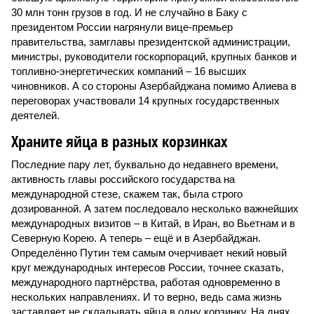
30 млн тонн грузов в год. И не случайно в Баку с
президентом России нагрянули вице-премьер
правительства, замглавы президентской администрации,
министры, руководители госкорпораций, крупных банков и
топливно-энергетических компаний – 16 высших
чиновников. А со стороны Азербайджана помимо Алиева в
переговорах участвовали 14 крупных государственных
деятелей.
Храните яйца в разных корзинках
Последние пару лет, буквально до недавнего времени,
активность главы российского государства на
международной стезе, скажем так, была строго
дозированной. А затем последовало несколько важнейших
международных визитов – в Китай, в Иран, во Вьетнам и в
Северную Корею. А теперь – ещё и в Азербайджан.
Определённо Путин тем самым очерчивает некий новый
круг международных интересов России, точнее сказать,
международного партнёрства, работая одновременно в
нескольких направлениях. И то верно, ведь сама жизнь
заставляет не складывать яйца в одну корзинку. На днях