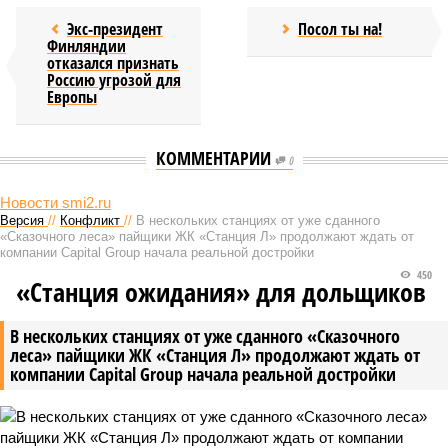
Экс-президент
Посол ты на!
Финляндии
отказался признать
Россию угрозой для
Европы
КОММЕНТАРИИ
0
НОВОСТИ ПАРТНЕРОВ
Названа неочевидная тема
Небо почернело. Тучи саранчи
переговоров Лаврова и Рубио
накрыли российский регион
Новости smi2.ru
Версия
//
Конфликт
//
В нескольких станциях от уже сданного
«Сказочного леса» пайщики ЖК «Станция Л» продолжают ждать от
компании Capital Group начала реальной достройки
450
«Станция ожидания» для дольщиков