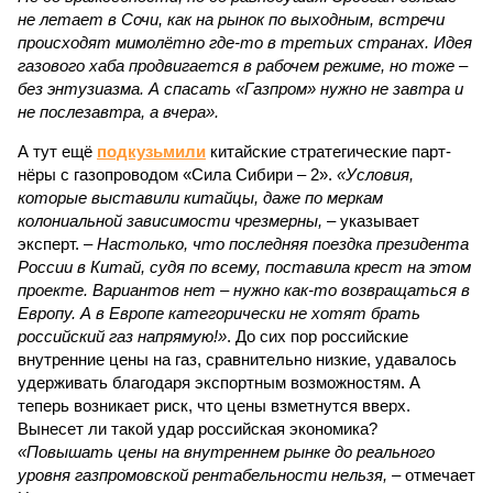
не летает в Сочи, как на рынок по выходным, встречи
происходят мимолётно где-то в третьих странах. Идея
газового хаба продвигается в рабочем режиме, но тоже –
без энтузиазма. А спасать «Газпром» нужно не завтра и
не послезавтра, а вчера».
А тут ещё
подкузьмили
китайские стратегические парт­
нёры с газопроводом «Сила Сибири – 2».
«Условия,
которые выставили китайцы, даже по меркам
колониальной зависимости чрезмерны,
– указывает
эксперт. –
Настолько, что последняя поездка президента
России в Китай, судя по всему, поставила крест на этом
проекте. Вариантов нет – нужно как-то возвращаться в
Европу. А в Европе категорически не хотят брать
российский газ напрямую!»
. До сих пор российские
внутренние цены на газ, сравнительно низкие, удавалось
удерживать благодаря экспортным возможностям. А
теперь возникает риск, что цены взметнутся вверх.
Вынесет ли такой удар российская экономика?
«Повышать цены на внутреннем рынке до реального
уровня газпромовской рентабельности нельзя,
– отмечает