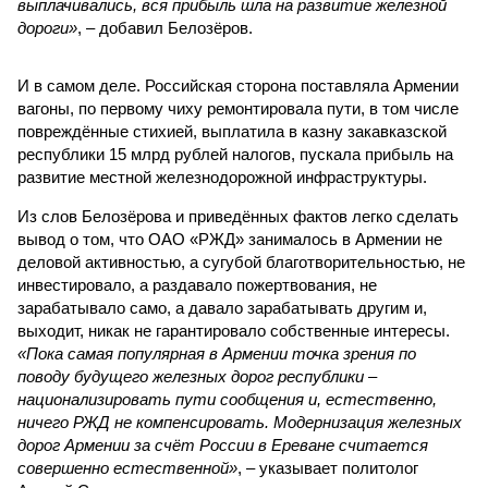
выплачивались, вся прибыль шла на развитие железной
дороги»
, – добавил Белозёров.
И в самом деле. Российская сторона поставляла Армении
вагоны, по первому чиху ремонтировала пути, в том числе
повреждённые стихией, выплатила в казну закавказской
республики 15 млрд рублей налогов, пускала прибыль на
развитие местной железнодорожной инфраструктуры.
Из слов Белозёрова и приведённых фактов легко сделать
вывод о том, что ОАО «РЖД» занималось в Армении не
деловой активностью, а сугубой благотворительностью, не
инвестировало, а раздавало пожертвования, не
зарабатывало само, а давало зарабатывать другим и,
выходит, никак не гарантировало собственные интересы.
«Пока самая популярная в Армении точка зрения по
поводу будущего железных дорог рес­публики –
национализировать пути сообщения и, естественно,
ничего РЖД не компенсировать. Модернизация железных
дорог Армении за счёт России в Ереване считается
совершенно естественной»
, – указывает политолог