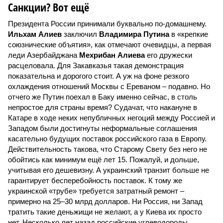
Санкции? Вот ещё
Президента России принимали буквально по-домашнему.
Ильхам Алиев
заключил
Владимира Путина
в «крепкие
союзнические объятия», как отмечают очевидцы, а первая
леди Азербайджана
Мехрибан Алиева
его дружески
расцеловала. Для Закавказья такая демонстрация
показательна и дорогого стоит. А уж на фоне резкого
охлаждения отношений Москвы с Ереваном – подавно. Но
отчего же Путин поехал в Баку именно сейчас, в столь
непростое для страны время? Судачат, что накануне в
Катаре в ходе неких непубличных негоций между Россией и
Западом были достигнуты неформальные соглашения
касательно будущих поставок российского газа в Европу.
Действительность такова, что Старому Свету без него не
обойтись как минимум ещё лет 15. Пожалуй, и дольше,
учитывая его дешевизну. А украинский транзит больше не
гарантирует бесперебойность поставок. К тому же
украинской «трубе» требуется затратный ремонт –
примерно на 25–30 млрд долларов. Ни Россия, ни Запад
тратить такие деньжищи не желают, а у Киева их просто
нет. Несколько лет назад российские углеводороды