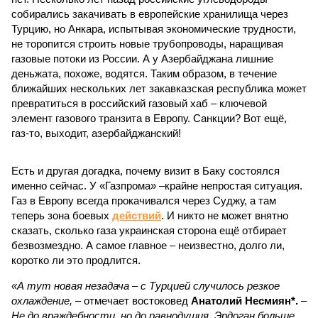
собирались закачивать в европейские хранилища через
Турцию, но Анкара, испытывая экономические трудности,
не торопится строить новые трубопроводы, наращивая
газовые потоки из России. А у Азербайджана лишние
деньжата, похоже, водятся. Таким образом, в течение
ближайших нескольких лет закавказская республика может
превратиться в российский газовый хаб – ключевой
элемент газового транзита в Европу. Санкции? Вот ещё,
газ-то, выходит, азербайджанский!
Есть и другая догадка, почему визит в Баку состоялся
именно сейчас. У «Газпрома» –крайне непростая ситуация.
Газ в Европу всегда прокачивался через Суджу, а там
теперь зона боевых
действий
. И никто не может внятно
сказать, сколько газа украинская сторона ещё отбирает
безвозмездно. А самое главное – неизвестно, долго ли,
коротко ли это продлится.
«А тут новая незадача – с Турцией случилось резкое
охлаждение,
– отмечает востоковед
Анатолий Несмиян*.
–
Не до враждебности, но до равнодушия. Эрдоган больше