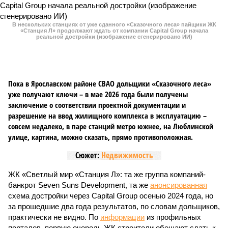
В нескольких станциях от уже сданного «Сказочного
леса» пайщики ЖК «Станция Л» продолжают ждать от
компании Capital Group начала реальной достройки
В нескольких станциях от уже сданного «Сказочного леса» пайщики ЖК
«Станция Л» продолжают ждать от компании Capital Group начала
реальной достройки (изображение сгенерировано ИИ)
Пока в Ярославском районе СВАО дольщики «Сказочного леса»
уже получают ключи – в мае 2026 года были получены
заключение о соответствии проектной документации и
разрешение на ввод жилищного комплекса в эксплуатацию –
совсем недалеко, в паре станций метро южнее, на Люблинской
улице, картина, можно сказать, прямо противоположная.
Сюжет:
Недвижимость