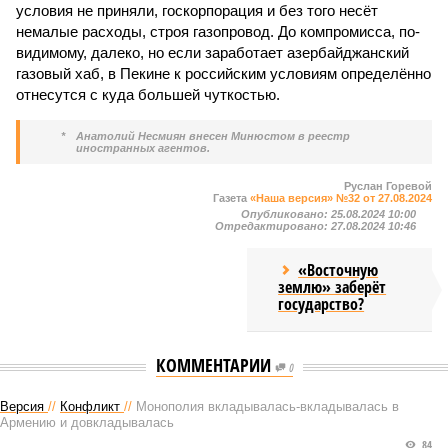
условия не приняли, госкорпорация и без того несёт
немалые расходы, строя газопровод. До компромисса, по-
видимому, далеко, но если заработает азербайджанский
газовый хаб, в Пекине к российским условиям определённо
отнесутся с куда большей чуткостью.
*
Анатолий Несмиян внесен Минюстом в реестр
иностранных агентов.
Руслан Горевой
Газета
«Наша версия» №32 от 27.08.2024
Опубликовано:
25.08.2024 10:00
Отредактировано:
27.08.2024 10:46
«Восточную
землю» заберёт
государство?
КОММЕНТАРИИ
0
Версия
//
Конфликт
//
Монополия вкладывалась-вкладывалась в
Армению и довкладывалась
84