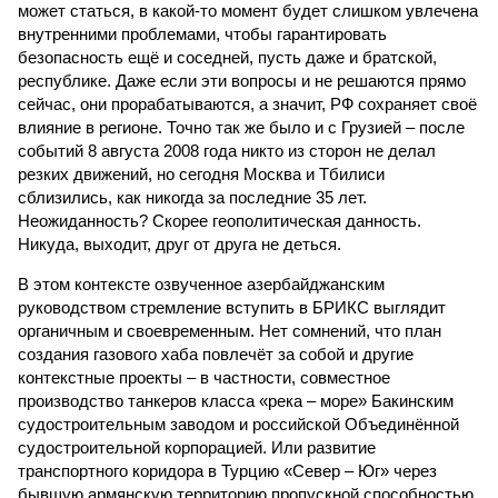
может статься, в какой-то момент будет слишком увлечена
внутренними проблемами, чтобы гарантировать
безопасность ещё и соседней, пусть даже и братской,
республике. Даже если эти вопросы и не решаются прямо
сейчас, они прорабатываются, а значит, РФ сохраняет своё
влияние в регионе. Точно так же было и с Грузией – после
событий 8 августа 2008 года никто из сторон не делал
резких движений, но сегодня Москва и Тбилиси
сблизились, как никогда за последние 35 лет.
Неожиданность? Скорее геополитическая данность.
Никуда, выходит, друг от друга не деться.
В этом контексте озвученное азербайджанским
руководством стремление вступить в БРИКС выглядит
органичным и своевременным. Нет сомнений, что план
создания газового хаба повлечёт за собой и другие
контекстные проекты – в частности, совместное
производство танкеров класса «река – море» Бакинским
судостроительным заводом и российской Объединённой
судостроительной корпорацией. Или развитие
транспортного коридора в Турцию «Север – Юг» через
бывшую армянскую территорию пропускной способностью