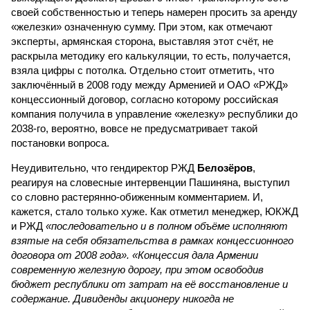
своей собственностью и теперь намерен просить за аренду
«железки» означенную сумму. При этом, как отмечают
эксперты, армянская сторона, выставляя этот счёт, не
раскрыла методику его калькуляции, то есть, получается,
взяла цифры с потолка. Отдельно стоит отметить, что
заключённый в 2008 году между Арменией и ОАО «РЖД»
концессионный договор, согласно которому российская
компания получила в управление «железку» республики до
2038-го, вероятно, вовсе не предусматривает такой
постановки вопроса.
Неудивительно, что гендиректор РЖД
Белозёров
,
реагируя на словесные интервенции Пашиняна, выступил
со словно растерянно-обиженным комментарием. И,
кажется, стало только хуже. Как отметил менеджер, ЮКЖД
и РЖД
«последовательно и в полном объёме исполняют
взятые на себя обязательства в рамках концессионного
договора от 2008 года». «Концессия дала Армении
современную железную дорогу, при этом освободив
бюджет республики от затрат на её восстановление и
содержание. Дивиденды акционеру никогда не