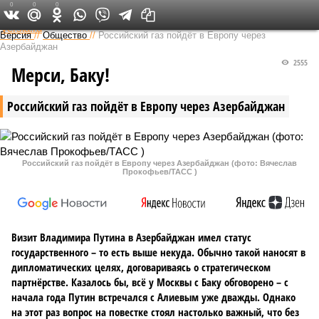
0
0
0
Федеральный выпуск
Версия
//
Общество
//
Российский газ пойдёт в Европу через
Азербайджан
2555
Мерси, Баку!
Российский газ пойдёт в Европу через Азербайджан
Российский газ пойдёт в Европу через Азербайджан (фото: Вячеслав
Прокофьев/ТАСС )
Визит Владимира Путина в Азербайджан имел статус
государственного – то есть выше некуда. Обычно такой наносят в
дипломатических целях, договариваясь о стратегическом
партнёрстве. Казалось бы, всё у Москвы с Баку обговорено – с
начала года Путин встречался с Алиевым уже дважды. Однако
на этот раз вопрос на повестке стоял настолько важный, что без