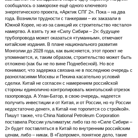
сообщалось о заморозке ещё одного ключевого
энергетического проекта, «Арктик СПГ 2». Пока – на два
года. Возникли трудности с танкерами – их заказали в
Южной Корее, но из-за санкций их строительство «встало»
намертво. А взять ту же «Силу Сибири – 2»: будущее
трубопровода может оказаться «туманным», отмечают
китайские издания. В плане национального развития
Монголии до 2028 года, как выясняется, этот проект не
упоминается, и, таким образом, строительство может быть
отложено (как бы не по вине Поднебесной). Но все
понимают, что задержка связана не в последнюю очередь с
разногласиями Москвы и Пекина касательно условий
сделки. Китай не согласен с намерением российской
стороны единолично контролировать монгольский отрезок
газопровода. А Улан-Батор, в свою очередь, надеется
получить инвестиции и от Китая, и от России, но «у России
недостаточно денег», а Китай «не торопится со стройкой».
Пишут также, что China National Petroleum Corporation
поставила России ультиматум: либо газ по «Силе Сибири –
2» будет поставляться в Китай по внутренним российским
ценам, либо – никак. В «Газпроме», понятное дело, такие