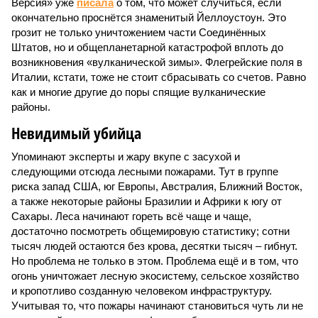
Версия» уже
писала
о том, что может случиться, если
окончательно проснётся знаменитый Йеллоустоун. Это
грозит не только уничтожением части Соединённых
Штатов, но и общепланетарной катастрофой вплоть до
возникновения «вулканической зимы». Флегрейские поля в
Италии, кстати, тоже не стоит сбрасывать со счетов. Равно
как и многие другие до поры спящие вулканические
районы.
Невидимый убийца
Упоминают эксперты и жару вкупе с засухой и
следующими отсюда лесными пожарами. Тут в группе
риска запад США, юг Европы, Австралия, Ближний Восток,
а также некоторые районы Бразилии и Африки к югу от
Сахары. Леса начинают гореть всё чаще и чаще,
достаточно посмотреть общемировую статистику; сотни
тысяч людей остаются без крова, десятки тысяч – гибнут.
Но проблема не только в этом. Проблема ещё и в том, что
огонь уничтожает лесную экосистему, сельское хозяйство
и кропотливо созданную человеком инфраструктуру.
Учитывая то, что пожары начинают становиться чуть ли не