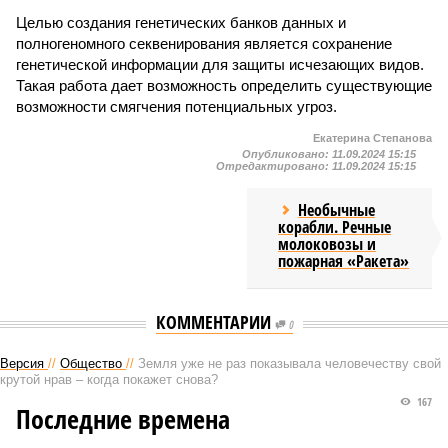
Целью создания генетических банков данных и
полногеномного секвенирования является сохранение
генетической информации для защиты исчезающих видов.
Такая работа дает возможность определить существующие
возможности смягчения потенциальных угроз.
Екатерина Степанова
Опубликовано:
11.09.2024 15:15
Отредактировано:
11.09.2024 15:15
Необычные
корабли. Речные
молоковозы и
пожарная «Ракета»
КОММЕНТАРИИ
0
Версия
//
Общество
//
Земля уже не раз показывала человечеству свой
крутой нрав – когда покажет снова?
167
Последние времена