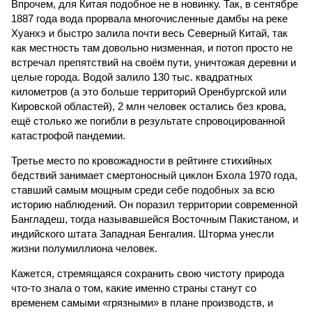
Впрочем, для Китая подобное не в новинку. Так, в сентябре
1887 года вода прорвала многочисленные дамбы на реке
Хуанхэ и быстро залила почти весь Северный Китай, так
как местность там довольно низменная, и потоп просто не
встречал препятствий на своём пути, уничтожая деревни и
целые города. Водой залило 130 тыс. квадратных
километров (а это больше территорий Оренбургской или
Кировской областей), 2 млн человек остались без крова,
ещё столько же погибли в результате спровоцированной
катастрофой пандемии.
Третье место по кровожадности в рейтинге стихийных
бедствий занимает смертоносный циклон Бхола 1970 года,
ставший самым мощным среди себе подобных за всю
историю наблюдений. Он поразил территории современной
Бангладеш, тогда называвшейся Восточным Пакистаном, и
индийского штата Западная Бенгалия. Шторма унесли
жизни полумиллиона человек.
Кажется, стремящаяся сохранить свою чистоту природа
что-то знала о том, какие именно страны станут со
временем самыми «грязными» в плане производств, и