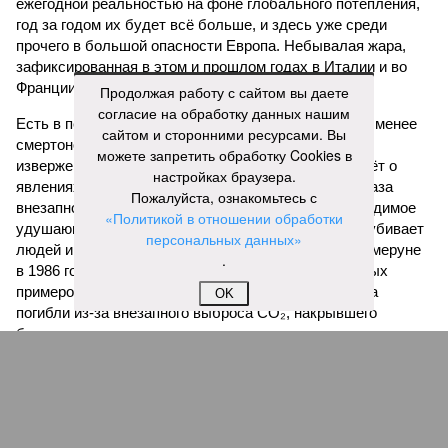
ежегодной реальностью на фоне глобального потепления,
год за годом их будет всё больше, и здесь уже среди
прочего в большой опасности Европа. Небывалая жара,
зафиксированная в этом и прошлом годах в Италии и во
Франции, тому лучшее подтверждение.
Продолжая работу с сайтом вы даете
согласие на обработку данных нашим
Есть в перечне A-Z Animals и экзотика, впрочем, не менее
сайтом и сторонними ресурсами. Вы
смертоносная. Это, в частности, «лимнические
можете запретить обработку Cookies в
извержения», о которых мало кто слышал. Речь идёт о
настройках браузера.
явлениях, когда большое количество углекислого газа
Пожалуйста, ознакомьтесь с
внезапно вырывается из глубин озёр, образуя невидимое
«Политикой в отношении обработки
удушающее газовое облако, которое безжалостно убивает
персональных данных»
людей и животных. Катастрофа на озере Ньос в Камеруне
.
в 1986 году остаётся одним из наиболее чудовищных
примеров: более 1700 человек и тысячи голов скота
OK
погибли из-за внезапного выброса CO₂, накрывшего
близлежащие деревни.
И здесь мы плавно подходим к тому, чем все эти
стихийные бедствия могут закончиться. А именно – к
социальному коллапсу, то есть фактическому упадку
развитой цивилизации, зачастую с последующим её