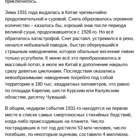
приключилось.
Зима 1931 года выдалась в Китае чрезвычайно
продолжительной и суровой. Снега образовалось огромное
количество – казалось бы, хороший знак после периода
великой суши, продолжавшегося с 1928-го. Но всё
обратилось катастрофой. Снег растаял, устремился в реки,
начался небывалый паводок, быстро обернувшийся
страшным наводнением, которое обильные весенние ливни
только усугубили. К июню всё это преобразовалось в
массовый потоп, в июле же Китай в дополнение накрыло
сразу девятью циклонами. Последствия оказались
невообразимыми: наводнение погребло под собой
территорию в 180 тыс. квадратных километров, что равно
по площади Карелии, шести Курским или Калужским
областям, десятку Чуваший.
В общем, недаром события 1931-го находятся на первом
месте в списке самых смертоносных стихийных бедствий,
когда-либо происходивших на планете. Число
пострадавших в тот год достигло 53 млн человек, число
погибших, по некоторым оценкам, составило 4 миллиона.