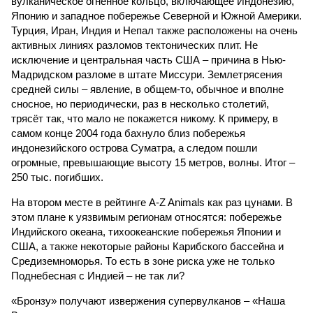
вулканическое огненное кольцо, включающее Индонезию,
Японию и западное побережье Северной и Южной Америки.
Турция, Иран, Индия и Непал также расположены на очень
активных линиях разломов тектонических плит. Не
исключение и центральная часть США – причина в Нью-
Мадридском разломе в штате Миссури. Землетрясения
средней силы – явление, в общем-то, обычное и вполне
сносное, но периодически, раз в несколько столетий,
трясёт так, что мало не покажется никому. К примеру, в
самом конце 2004 года бахнуло близ побережья
индонезийского острова Суматра, а следом пошли
огромные, превышающие высоту 15 метров, волны. Итог –
250 тыс. погибших.
На втором месте в рейтинге A-Z Animals как раз цунами. В
этом плане к уязвимым регионам относятся: побережье
Индийского океана, тихо­океанские побережья Японии и
США, а также некоторые районы Карибского бассейна и
Средиземноморья. То есть в зоне риска уже не только
Поднебесная с Индией – не так ли?
«Бронзу» получают извержения супервулканов – «Наша