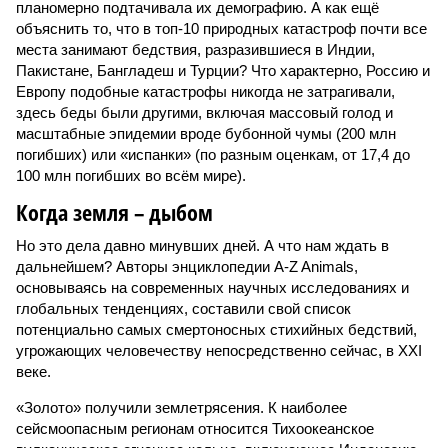
планомерно подтачивала их демографию. А как ещё
объяснить то, что в топ-10 природных катастроф почти все
места занимают бедствия, разразившиеся в Индии,
Пакистане, Бангладеш и Турции? Что характерно, Россию и
Европу подобные катастрофы никогда не затрагивали,
здесь беды были другими, включая массовый голод и
масштабные эпидемии вроде бубонной чумы (200 млн
погибших) или «испанки» (по разным оценкам, от 17,4 до
100 млн погибших во всём мире).
Когда земля – дыбом
Но это дела давно минувших дней. А что нам ждать в
дальнейшем? Авторы энциклопедии A-Z Animals,
основываясь на современных научных исследованиях и
глобальных тенденциях, составили свой список
потенциально самых смертоносных стихийных бедствий,
угрожающих человечеству непосредственно сейчас, в XXI
веке.
«Золото» получили землетрясения. К наиболее
сейсмоопасным регионам относится Тихоокеанское