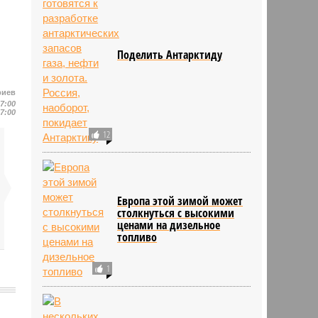
Поделить Антарктиду
риев
17:00
17:00
12
Европа этой зимой может
столкнуться с высокими
ценами на дизельное
топливо
1