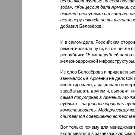
исполняют взятые на себя обязат
года». «Концессия дала Армении с
бюджет республики от затрат на 
акционеру никогда не выплачивали
добавил Белозёров.
И в самом деле. Российская сторон
ремонтировала пути, в том числе п
республики 15 млрд рублей налогов
железнодорожной инфраструктуры
Из слов Белозёрова и приведённых
занималось в Армении не деловой а
инвестировало, а раздавало пожерт
зарабатывать другим и, выходит, н
самая популярная в Армении точка
публики – национализировать пут
компенсировать. Модернизация же
считается совершенно естестве
Вот только почему для менеджмен
вкладываться в закавказскую «желе