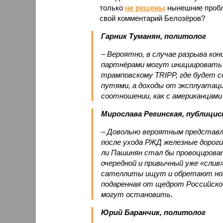
только
не решены
нынешние пробл
свой комментарий Белозёров?
Гарник Туманян, политолог
– Вероятно, в случае разрыва ко
партнёрами могут инициировать 
трамповскому TRIPP, где будет с
путями, а доходы от эксплуатац
соотношении, как с американцами 
Мирослава Регинская, публици
– Довольно вероятным представл
после ухода РЖД железные дороги
ли Пашинян стал бы провоцирова
очередной и привычный уже «сли
сателлиты ищут и обретают новы
подаренная от щедрот Российског
могут остановить.
Юрий Баранчик, политолог