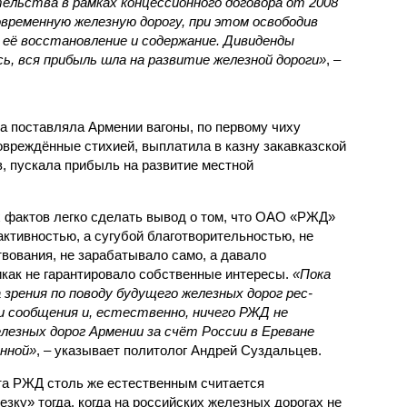
ельства в рамках концессионного договора от 2008
овременную железную дорогу, при этом освободив
её восстановление и содержание. Дивиденды
сь, вся прибыль шла на развитие железной дороги»
, –
а поставляла Армении вагоны, по первому чиху
овреждённые стихией, выплатила в казну закавказской
, пускала прибыль на развитие местной
.
 фактов легко сделать вывод о том, что ОАО «РЖД»
ктивностью, а сугубой благотворительностью, не
вования, не зарабатывало само, а давало
икак не гарантировало собственные интересы.
«Пока
 зрения по поводу будущего железных дорог рес­
и сообщения и, естественно, ничего РЖД не
лезных дорог Армении за счёт России в Ереване
нной»
, – указывает политолог Андрей Суздальцев.
та РЖД столь же естественным считается
зку» тогда, когда на российских железных дорогах не