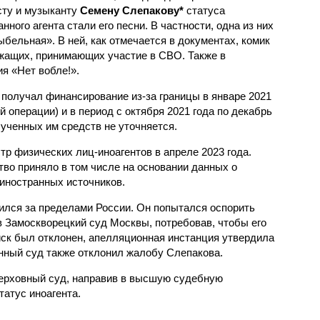
ту и музыканту
Семену Слепакову*
статуса
нного агента стали его песни. В частности, одна из них
ыбельная». В ней, как отмечается в документах, комик
жащих, принимающих участие в СВО. Также в
я «Нет вобле!».
 получал финансирование из-за границы в январе 2021
й операции) и в период с октября 2021 года по декабрь
лученных им средств не уточняется.
р физических лиц-иноагентов в апреле 2023 года.
о приняло в том числе на основании данных о
иностранных источников.
ился за пределами России. Он попытался оспорить
в Замоскворецкий суд Москвы, потребовав, чтобы его
иск был отклонен, апелляционная инстанция утвердила
нный суд также отклонил жалобу Слепакова.
Верховный суд, направив в высшую судебную
татус иноагента.