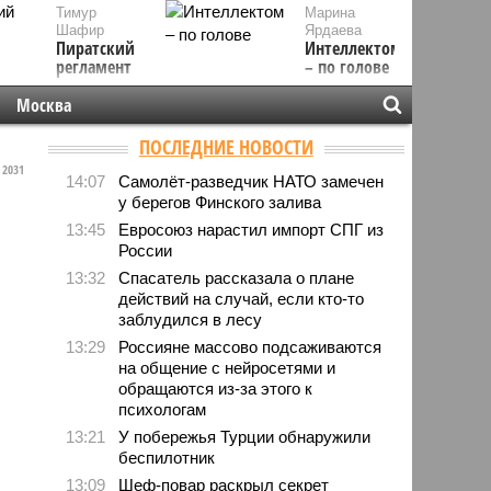
Тимур
Марина
Шафир
Ярдаева
Пиратский
Интеллектом
регламент
– по голове
Москва
ПОСЛЕДНИЕ НОВОСТИ
2031
14:07
Самолёт-разведчик НАТО замечен
у берегов Финского залива
13:45
Евросоюз нарастил импорт СПГ из
России
13:32
Спасатель рассказала о плане
действий на случай, если кто-то
заблудился в лесу
13:29
Россияне массово подсаживаются
на общение с нейросетями и
обращаются из-за этого к
психологам
13:21
У побережья Турции обнаружили
беспилотник
13:09
Шеф-повар раскрыл секрет