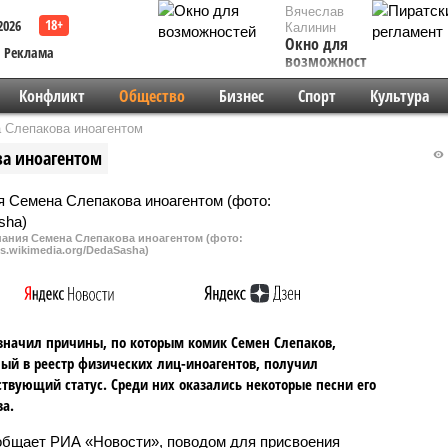
Вячеслав
2026
Калинин
Окно для
Реклама
возможностей
Конфликт
Общество
Бизнес
Спорт
Культура
 Слепакова иноагентом
а иноагентом
ания Семена Слепакова иноагентом (фото:
.wikimedia.org/DedaSasha)
значил причины, по которым комик Семен Слепаков,
ый в реестр физических лиц-иноагентов, получил
ствующий статус. Среди них оказались некоторые песни его
ва.
общает РИА «Новости», поводом для присвоения