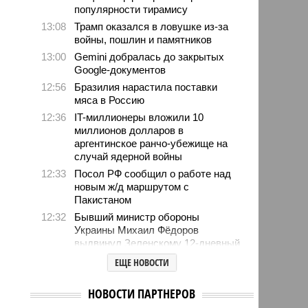
популярности тирамису
13:08
Трамп оказался в ловушке из-за
войны, пошлин и памятников
13:00
Gemini добралась до закрытых
Google-документов
12:56
Бразилия нарастила поставки
мяса в Россию
12:36
IT-миллионеры вложили 10
миллионов долларов в
аргентинское ранчо-убежище на
случай ядерной войны
12:33
Посол РФ сообщил о работе над
новым ж/д маршрутом с
Пакистаном
12:32
Бывший министр обороны
Украины Михаил Фёдоров
выдвинул Зеленскому 12-дневный
ультиматум
ЕЩЕ НОВОСТИ
12:18
Удары США лишь замедлили
ядерную программу Ирана
НОВОСТИ ПАРТНЕРОВ
12:07
Решивший сделать эвтаназию