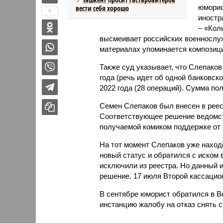
юморис
вести себя хорошо
0
иностра
– «Кол
высмеивает российских военнослу
материалах упоминается композици
Также суд указывает, что Слепаков
года (речь идет об одной банковско
2022 года (28 операций). Сумма по
Семен Слепаков был внесен в реест
Соответствующее решение ведомств
получаемой комиком поддержке от 
На тот момент Слепаков уже наход
новый статус и обратился с иском 
исключили из реестра. Но данный 
решение. 17 июля Второй кассацио
В сентябре юморист обратился в 
инстанцию жалобу на отказ снять с