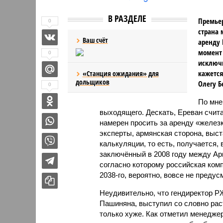
В РАЗДЕЛЕ
Премьер
0
страна 
Ваш счёт
аренду 
момент 
0
исключи
кажется
«Станция ожидания» для
дольщиков
Олегу Б
0
По мн
выходящего. Дескать, Ереван счит
намерен просить за аренду «железк
эксперты, армянская сторона, выст
калькуляции, то есть, получается,
заключённый в 2008 году между А
согласно которому российская ком
2038-го, вероятно, вовсе не предус
Неудивительно, что гендиректор 
Пашиняна, выступил со словно рас
только хуже. Как отметил менед