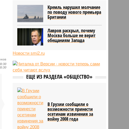
блогер передумал из-за реакции
Кремль нарушил молчание
подписчиков
по поводу нового премьера
11:43
Итальянские аграрии забили
Британии
тревогу из-за засухи
Лавров раскрыл, почему
Москва больше не верит
обещаниям Запада
Новости smi2.ru
йнов
08:30
08:30
ЕЩЕ ИЗ РАЗДЕЛА «ОБЩЕСТВО»
В Грузии сообщили о
возможности принести
осетинам извинения за
войну 2008 года