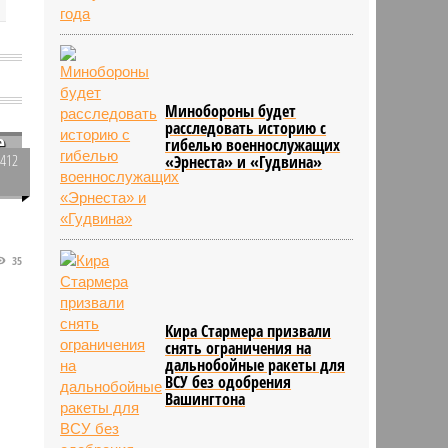
Минобороны будет
расследовать историю с
е
гибелью военнослужащих
3412
«Эрнеста» и «Гудвина»
0
ы
35
е
ь
Кира Стармера призвали
снять ограничения на
дальнобойные ракеты для
ВСУ без одобрения
Вашингтона