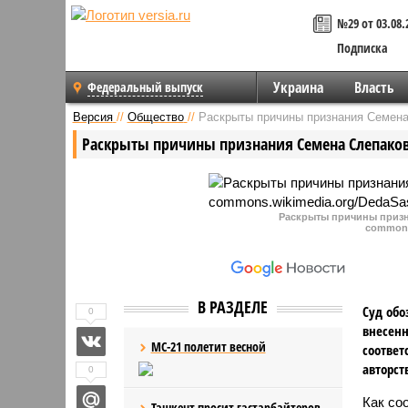
№29 от 03.08.
Подписка
Украина
Власть
Федеральный выпуск
Версия
//
Общество
//
Раскрыты причины признания Семена
Раскрыты причины признания Семена Слепаков
Раскрыты причины призн
commons
В РАЗДЕЛЕ
Суд обо
0
внесенн
МС-21 полетит весной
соответ
авторст
0
Как со
Ташкент просит гастарбайтеров