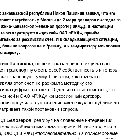
 закавказской республики Никол Пашинян заявил, что его
может потребовать у Москвы до 2 млрд долларов ежегодно за
Южно-Кавказской железной дороги (ЮКЖД). В настоящий
та эксплуатируется «дочкой» ОАО «РЖД», причём
тельно за российский счёт. И в складывающейся ситуации,
, больше вопросов не к Еревану, а к гендиректору монополии
елозёрову.
ению
Пашиняна
, он не высказал ничего из ряда вон
ает транспортную сеть своей собственностью и теперь
и» означенную сумму. При этом, как отмечают
авляя этот счёт, не раскрыла методику его
 взяла цифры с потолка. Отдельно стоит отметить, что
рменией и ОАО «РЖД» концессионный договор,
пания получила в управление «железку» республики до
матривает такой постановки вопроса.
РЖД
Белозёров
, реагируя на словесные интервенции
терянно-обиженным комментарием. И, кажется, стало
жер, ЮКЖД и РЖД
«последовательно и в полном объёме