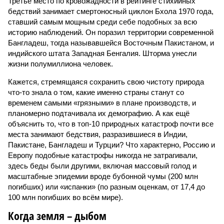
Третье место по кровожадности в рейтинге стихийных
бедствий занимает смертоносный циклон Бхола 1970 года,
ставший самым мощным среди себе подобных за всю
историю наблюдений. Он поразил территории современной
Бангладеш, тогда называвшейся Восточным Пакистаном, и
индийского штата Западная Бенгалия. Шторма унесли
жизни полумиллиона человек.
Кажется, стремящаяся сохранить свою чистоту природа
что-то знала о том, какие именно страны станут со
временем самыми «грязными» в плане производств, и
планомерно подтачивала их демографию. А как ещё
объяснить то, что в топ-10 природных катастроф почти все
места занимают бедствия, разразившиеся в Индии,
Пакистане, Бангладеш и Турции? Что характерно, Россию и
Европу подобные катастрофы никогда не затрагивали,
здесь беды были другими, включая массовый голод и
масштабные эпидемии вроде бубонной чумы (200 млн
погибших) или «испанки» (по разным оценкам, от 17,4 до
100 млн погибших во всём мире).
Когда земля – дыбом