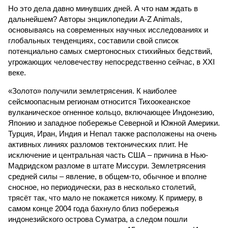
Но это дела давно минувших дней. А что нам ждать в
дальнейшем? Авторы энциклопедии A-Z Animals,
основываясь на современных научных исследованиях и
глобальных тенденциях, составили свой список
потенциально самых смертоносных стихийных бедствий,
угрожающих человечеству непосредственно сейчас, в XXI
веке.
«Золото» получили землетрясения. К наиболее
сейсмоопасным регионам относится Тихоокеанское
вулканическое огненное кольцо, включающее Индонезию,
Японию и западное побережье Северной и Южной Америки.
Турция, Иран, Индия и Непал также расположены на очень
активных линиях разломов тектонических плит. Не
исключение и центральная часть США – причина в Нью-
Мадридском разломе в штате Миссури. Землетрясения
средней силы – явление, в общем-то, обычное и вполне
сносное, но периодически, раз в несколько столетий,
трясёт так, что мало не покажется никому. К примеру, в
самом конце 2004 года бахнуло близ побережья
индонезийского острова Суматра, а следом пошли