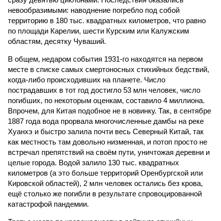
невообразимыми: наводнение погребло под собой
территорию в 180 тыс. квадратных километров, что равно
по площади Карелии, шести Курским или Калужским
областям, десятку Чуваший.
В общем, недаром события 1931-го находятся на первом
месте в списке самых смертоносных стихийных бедствий,
когда-либо происходивших на планете. Число
пострадавших в тот год достигло 53 млн человек, число
погибших, по некоторым оценкам, составило 4 миллиона.
Впрочем, для Китая подобное не в новинку. Так, в сентябре
1887 года вода прорвала многочисленные дамбы на реке
Хуанхэ и быстро залила почти весь Северный Китай, так
как местность там довольно низменная, и потоп просто не
встречал препятствий на своём пути, уничтожая деревни и
целые города. Водой залило 130 тыс. квадратных
километров (а это больше территорий Оренбургской или
Кировской областей), 2 млн человек остались без крова,
ещё столько же погибли в результате спровоцированной
катастрофой пандемии.