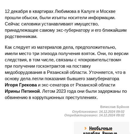
12 декабря в квартирах Любимова в Калуге и Москве
прошли обыски, были изъяты носители информации.
Сейчас силовики устанавливают имущество,
принадлежащее самому экс-губернатору и его ближайшим
родственникам.
Как следует из материалов дела, предположительно,
имели место три эпизода получения взяток. Они, по версии
следствия, в том числе, связаны с «покровительством»
при получении госконтрактов на поставку
медоборудования в Рязанской области. Уточняется, что в
основу дела легли показания бывшего замгубернатора
Игоря Грекова
и экс-сенатора от Рязанской области
Ирины Петиной
. Летом 2023 года они были задержаны по
обвинению в коррупционных преступлениях.
Вячеслав Буйнов
Опубликовано:
14.12.2024 09:02
Отредактировано:
14.12.2024 09:02
Необычные
корабли. Речные