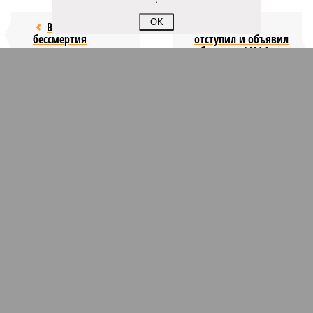
OK
Возраст
Инфантино
бессмертия
отступил и объявил
об отказе ФИФА от
продажи доли прав
на чемпионат мира
КОММЕНТАРИИ
1
Новости smi2.ru
Версия
//
Общество
//
Мы могли бы жить сотни лет, но этого никогда не
будет
398
Возраст бессмертия
Мы могли бы жить сотни лет, но этого никогда не будет
Мы могли бы жить сотни лет, но этого никогда не будет (фото: Deep
Vision)