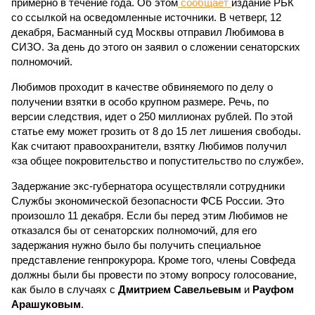
примерно в течение года. Об этом
сообщает
издание РБК
со ссылкой на осведомленные источники. В четверг, 12
декабря, Басманный суд Москвы отправил Любимова в
СИЗО. За день до этого он заявил о сложении сенаторских
полномочий.
Любимов проходит в качестве обвиняемого по делу о
получении взятки в особо крупном размере. Речь, по
версии следствия, идет о 250 миллионах рублей. По этой
статье ему может грозить от 8 до 15 лет лишения свободы.
Как считают правоохранители, взятку Любимов получил
«за общее покровительство и попустительство по службе».
Задержание экс-губернатора осуществляли сотрудники
Службы экономической безопасности ФСБ России. Это
произошло 11 декабря. Если бы перед этим Любимов не
отказался бы от сенаторских полномочий, для его
задержания нужно было бы получить специальное
представление генпрокурора. Кроме того, члены Совфеда
должны были бы провести по этому вопросу голосование,
как было в случаях с
Дмитрием Савельевым
и
Рауфом
Арашуковым
.