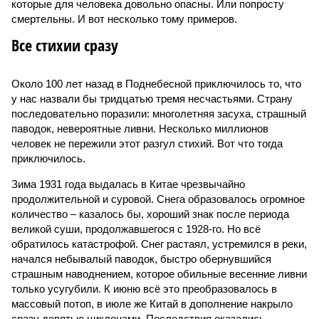
которые для человека довольно опасны. Или попросту
смертельны. И вот несколько тому примеров.
Все стихии сразу
Около 100 лет назад в Поднебесной приключилось то, что
у нас назвали бы тридцатью тремя несчастьями. Страну
последовательно поразили: многолетняя засуха, страшный
паводок, невероятные ливни. Несколько миллионов
человек не пережили этот разгул стихий. Вот что тогда
приключилось.
Зима 1931 года выдалась в Китае чрезвычайно
продолжительной и суровой. Снега образовалось огромное
количество – казалось бы, хороший знак после периода
великой суши, продолжавшегося с 1928-го. Но всё
обратилось катастрофой. Снег растаял, устремился в реки,
начался небывалый паводок, быстро обернувшийся
страшным наводнением, которое обильные весенние ливни
только усугубили. К июню всё это преобразовалось в
массовый потоп, в июле же Китай в дополнение накрыло
сразу девятью циклонами. Последствия оказались