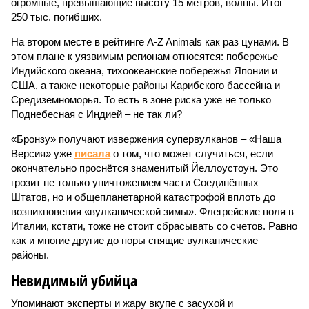
огромные, превышающие высоту 15 метров, волны. Итог –
250 тыс. погибших.
На втором месте в рейтинге A-Z Animals как раз цунами. В
этом плане к уязвимым регионам относятся: побережье
Индийского океана, тихо­океанские побережья Японии и
США, а также некоторые районы Карибского бассейна и
Средиземноморья. То есть в зоне риска уже не только
Поднебесная с Индией – не так ли?
«Бронзу» получают извержения супервулканов – «Наша
Версия» уже
писала
о том, что может случиться, если
окончательно проснётся знаменитый Йеллоустоун. Это
грозит не только уничтожением части Соединённых
Штатов, но и общепланетарной катастрофой вплоть до
возникновения «вулканической зимы». Флегрейские поля в
Италии, кстати, тоже не стоит сбрасывать со счетов. Равно
как и многие другие до поры спящие вулканические
районы.
Невидимый убийца
Упоминают эксперты и жару вкупе с засухой и