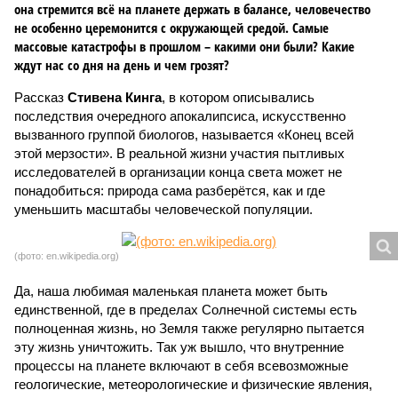
она стремится всё на планете держать в балансе, человечество
не особенно церемонится с окружающей средой. Самые
массовые катастрофы в прошлом – какими они были? Какие
ждут нас со дня на день и чем грозят?
Рассказ
Стивена Кинга
, в котором описывались
последствия очередного апокалипсиса, искусственно
вызванного группой биологов, называется «Конец всей
этой мерзости». В реальной жизни участия пытливых
исследователей в организации конца света может не
понадобиться: природа сама разберётся, как и где
уменьшить масштабы человеческой популяции.
(фото: en.wikipedia.org)
Да, наша любимая маленькая планета может быть
единственной, где в пределах Солнечной системы есть
полноценная жизнь, но Земля также регулярно пытается
эту жизнь уничтожить. Так уж вышло, что внутренние
процессы на планете включают в себя всевозможные
геологические, метеорологические и физические явления,