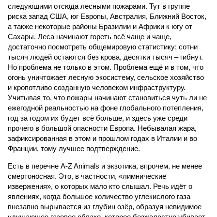
следующими отсюда лесными пожарами. Тут в группе
риска запад США, юг Европы, Австралия, Ближний Восток,
а также некоторые районы Бразилии и Африки к югу от
Сахары. Леса начинают гореть всё чаще и чаще,
достаточно посмотреть общемировую статистику; сотни
тысяч людей остаются без крова, десятки тысяч – гибнут.
Но проблема не только в этом. Проблема ещё и в том, что
огонь уничтожает лесную экосистему, сельское хозяйство
и кропотливо созданную человеком инфраструктуру.
Учитывая то, что пожары начинают становиться чуть ли не
ежегодной реальностью на фоне глобального потепления,
год за годом их будет всё больше, и здесь уже среди
прочего в большой опасности Европа. Небывалая жара,
зафиксированная в этом и прошлом годах в Италии и во
Франции, тому лучшее подтверждение.
Есть в перечне A-Z Animals и экзотика, впрочем, не менее
смертоносная. Это, в частности, «лимнические
извержения», о которых мало кто слышал. Речь идёт о
явлениях, когда большое количество углекислого газа
внезапно вырывается из глубин озёр, образуя невидимое
удушающее газовое облако, которое безжалостно убивает