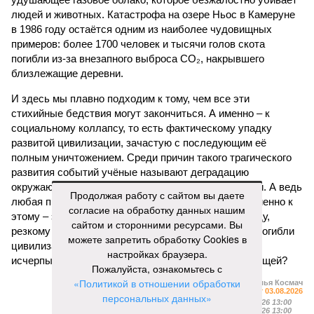
людей и животных. Катастрофа на озере Ньос в Камеруне
в 1986 году остаётся одним из наиболее чудовищных
примеров: более 1700 человек и тысячи голов скота
погибли из-за внезапного выброса CO₂, накрывшего
близлежащие деревни.
И здесь мы плавно подходим к тому, чем все эти
стихийные бедствия могут закончиться. А именно – к
социальному коллапсу, то есть фактическому упадку
развитой цивилизации, зачастую с последующим её
полным уничтожением. Среди причин такого трагического
развития событий учёные называют деградацию
окружающей среды, истощение ресурсов и болезни. А ведь
Продолжая работу с сайтом вы даете
любая природная катастрофа непременно ведёт именно к
согласие на обработку данных нашим
этому – экономическому кризису, эпидемиям, голоду,
сайтом и сторонними ресурсами. Вы
резкому сокращению численности населения. Так погибли
можете запретить обработку Cookies в
цивилизации шумеров, майя, кхмеров – список не
настройках браузера.
исчерпывающий. Какая цивилизация будет следующей?
Пожалуйста, ознакомьтесь с
«Политикой в отношении обработки
Илья Космач
Газета
«Наша версия» №29 от 03.08.2026
персональных данных»
Опубликовано:
05.08.2026 13:00
.
Отредактировано:
05.08.2026 13:00