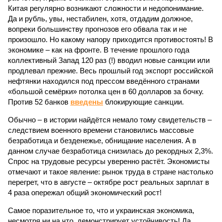
Китая регулярно возникают сложности и недопонимание.
Да и рубль, увы, нестабилен, хотя, отдадим должное,
вопреки большинству прогнозов его обвала так и не
произошло. Но какому напору приходится противостоять! В
экономике – как на фронте. В течение прошлого года
коллективный Запад 120 раз (!) вводил новые санкции или
продлевал прежние. Весь прошлый год экспорт российской
нефтянки находился под прессом введённого странами
«большой семёрки» потолка цен в 60 долларов за бочку.
Против 52 банков
введены
блокирующие санкции.
Обычно – в истории найдётся немало тому свидетельств –
следствием военного времени становились массовые
безработица и безденежье, обнищание населения. А в
данном случае безработица снизилась до рекордных 2,3%.
Спрос на трудовые ресурсы уверенно растёт. Экономисты
отмечают и такое явление: рынок труда в стране настолько
перегрет, что в августе – октябре рост реальных зарплат в
4 раза опережал общий экономический рост!
Самое поразительное то, что и украинская экономика,
несмотря ни на что, демонстрирует устойчивость! Да,