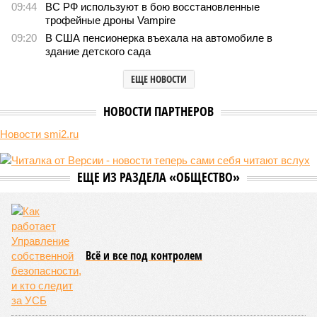
В нескольких станциях от уже сданного «Сказочного леса» пайщики ЖК
«Станция Л» продолжают ждать от компании Capital Group начала
реальной достройки (изображение сгенерировано ИИ)
Пока в Ярославском районе СВАО дольщики «Сказочного леса»
уже получают ключи – в мае 2026 года были получены
заключение о соответствии проектной документации и
разрешение на ввод жилищного комплекса в эксплуатацию –
совсем недалеко, в паре станций метро южнее, на Люблинской
улице, картина, можно сказать, прямо противоположная.
Сюжет:
Недвижимость
ЖК «Светлый мир «Станция Л»: та же группа компаний-
банкрот Seven Suns Development, та же
анонсированная