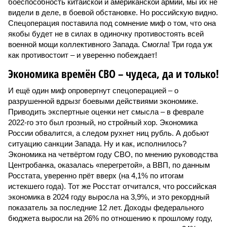
боеспособность китайской и американской армий, мы их не
видели в деле, в боевой обстановке. Но российскую видно.
Спецоперация поставила под сомнение миф о том, что она
якобы будет не в силах в одиночку противостоять всей
военной мощи коллективного Запада. Смогла! Три года уж
как противостоит – и уверенно побеждает!
Экономика времён СВО – чудеса, да и только!
И ещё один миф опровергнут спецоперацией – о
разрушенной вдрызг боевыми действиями экономике.
Приводить экспертные оценки нет смысла – в феврале
2022-го это был грозный, но стройный хор. Экономика
России обвалится, а следом рухнет ниц рубль. А добьют
ситуацию санкции Запада. Ну и как, исполнилось?
Экономика на четвёртом году СВО, по мнению руководства
Центробанка, оказалась «перегретой», а ВВП, по данным
Росстата, уверенно прёт вверх (на 4,1% по итогам
истекшего года). Тот же Росстат отчитался, что российская
экономика в 2024 году выросла на 3,9%, и это рекордный
показатель за последние 12 лет. Доходы федерального
бюджета выросли на 26% по отношению к прошлому году,