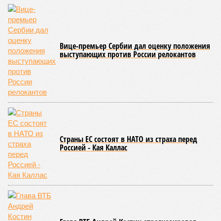
схема достройки через Capital Group осенью 2024 года, но
за прошедшие два года результатов, по словам дольщиков,
практически не видно. По
информации
из профильных
порталов, первую очередь ЖК строители обещают сдать к
декабрю 2026 г., вторую – к марту 2028-го. Но никто при
этом из кураторов стройки не задается вопросом: как эти
сроки должны материализоваться? На строительной
площадке, по свидетельствам дольщиков, регулярно
бывающих у забора, какая-либо техника отсутствует. Ни
бетононасосов, ни работающих кранов, ни признаков
мобилизации подрядчиков. При том, что до «декабря 2026»
осталось менее полугода.
Если в «Сказочном лесу» техзаказчик публично
отчитывался о поэтапной готовности – 90%, затем 97%, с
конкретными инженерными работами (усиление
монолитных конструкций, устранение проектных ошибок) –
то по «Станции Л» подобной публичной отчётности
дольщики не видят. Ни Capital Group, ни кураторы
строительства не подтверждают ни соблюдения графика
строительства, ни объёма фактически выполненных работ.