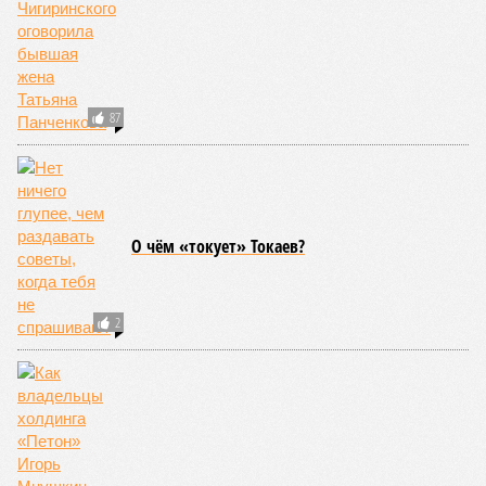
Новости smi2.ru
ЕЩЕ ИЗ РАЗДЕЛА «ОБЩЕСТВО»
Всё и все под контролем
Вице-премьер Сербии дал оценку положения
выступающих против России релокантов