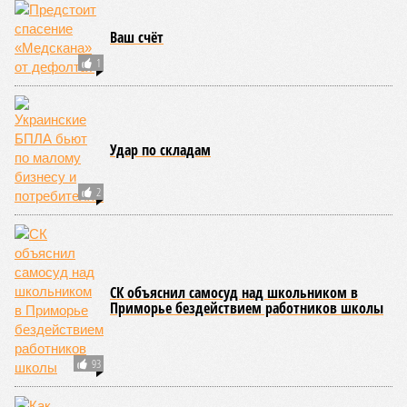
остается сама стройка. Если на ней по-прежнему не видно
признаков масштабных работ, то неизбежно возникает
вопрос: не превращаются ли сроки ввода в декларацию,
которая все больше расходится с реальным положением
дел? Именно на этот вопрос сегодня больше всего ждут
ответа дольщики ЖК «Станция Л».
Николай Ольхин
Опубликовано:
07.08.2026 11:09
Отредактировано:
07.08.2026 11:09
Украинскому
Попытки Запада
кандидату в
рассорить Москву и
конгресс США
Астану назвали
запретили
бесперспективными
приходить на пляж
после драки
КОММЕНТАРИИ
0
Новости smi2.ru
ПОСЛЕДНИЕ НОВОСТИ