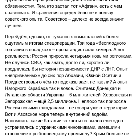
обязанности». Тем, кто застал тот «Афган», есть с чем
сравнивать. И сравнения определённо не в пользу
советского опыта. Советское – далеко не всегда значит
лучшее.
Перейдём, однако, от туманных измышлений к более
ощутимым итогам спецоперации. Три года «бесплодного
топтания в посадках» – пропагандистская химера. А вот
реальность: Россия приросла четырьмя новыми регионами.
Не случись СВО, как знать, долго ли, коротко ли
продлилась бы история независимости ДНР с ЛНР. Опыт
«непризнанных» до сих пор Абхазии, Южной Осетии и
Приднестровья о чём-то подсказывает, не так ли? А опыт
Нагорного Карабаха так и вовсе. Считаем: Донецкая и
Луганская области Украины – 6 млн жителей, Херсонская и
Запорожская – ещё 2,5 миллиона. Неплохо так приросла
Россия новыми гражданами – не говоря уже о территории.
Вот и Азовское море теперь внутренний водоём.
Напомнить, какие баталии за квоты на вылов ежегодно
устраивались с украинскими чиновниками, имевшими
отношение к рыболовецкому промыслу? Крым больше не