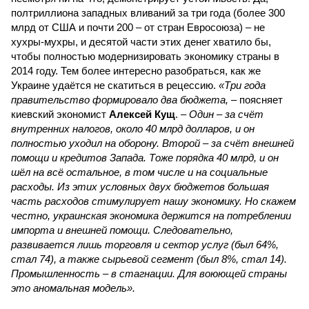
полтриллиона западных вливаний за три года (более 300
млрд от США и почти 200 – от стран Евросоюза) – не
хухры-мухры, и десятой части этих денег хватило бы,
чтобы полностью модернизировать экономику страны в
2014 году. Тем более интересно разобраться, как же
Украине удаётся не скатиться в рецессию.
«Три года
правительство формировало два бюджета,
– поясняет
киевский экономист
Алексей Кущ
. –
Один – за счёт
внутренних налогов, около 40 млрд долларов, и он
полностью уходил на оборону. Второй – за счёт внешней
помощи и кредитов Запада. Тоже порядка 40 млрд, и он
шёл на всё остальное, в том числе и на социальные
расходы. Из этих условных двух бюджетов большая
часть расходов стимулирует нашу экономику. Но скажем
честно, украинская экономика держится на потреблении
импорта и внешней помощи. Следовательно,
развивается лишь торговля и сектор услуг (был 64%,
стал 74), а также сырьевой сегмент (был 8%, стал 14).
Промышленность – в стагнации. Для воюющей страны
это аномальная модель».