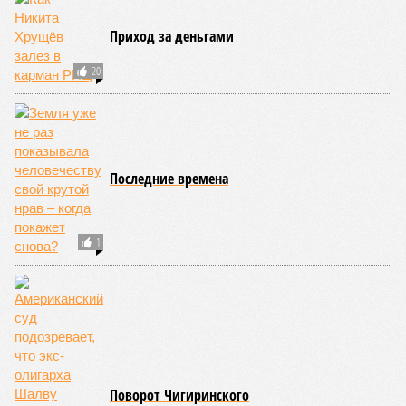
10:12
В МИД рассказали о потенциале Владикавказа как
международного хаба
09:49
Пентагон до конца года испытает космические
перехватчики для «Золотого купола» Трампа
09:44
OpenAI заморозила разработку Astra после
кибератаки на Hugging Face
09:44
ВС РФ используют в бою восстановленные
трофейные дроны Vampire
09:20
В США пенсионерка въехала на автомобиле в
здание детского сада
ЕЩЕ НОВОСТИ
НОВОСТИ ПАРТНЕРОВ
Россияне скупают игровые приставки
Аномальная жара вынудила остановить
единственную АЭС Венгрии