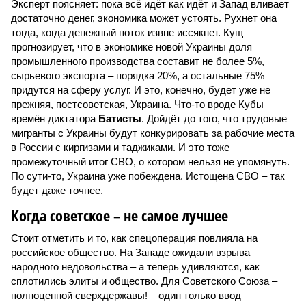
Эксперт поясняет: пока всё идёт как идёт и Запад вливает
достаточно денег, экономика может устоять. Рухнет она
тогда, когда денежный поток извне иссякнет. Кущ
прогнозирует, что в экономике новой Украины доля
промышленного производства составит не более 5%,
сырьевого экспорта – порядка 20%, а остальные 75%
придутся на сферу услуг. И это, конечно, будет уже не
прежняя, постсоветская, Украина. Что-то вроде Кубы
времён диктатора
Батисты
. Дойдёт до того, что трудовые
мигранты с Украины будут конкурировать за рабочие места
в России с киргизами и таджиками. И это тоже
промежуточный итог СВО, о котором нельзя не упомянуть.
По сути-то, Украина уже побеждена. Истощена СВО – так
будет даже точнее.
Когда советское – не самое лучшее
Стоит отметить и то, как спецоперация повлияла на
российское общество. На Западе ожидали взрыва
народного недовольства – а теперь удивляются, как
сплотились элиты и общество. Для Советского Союза –
полноценной сверхдержавы! – один только ввод