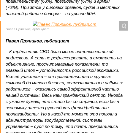
правительству (63%), президенту (67%) и армии
(70%!). При этом у силовых органов, судов и местных
властей рейтинг доверия – на уровне 60%.
Павел Пряников, публицист
Павел Пряников, публицист
– К трёхлетию СВО было много интеллигентской
рефлексии. А если не рефлексировать, а смотреть на
объективные, просчитываемые показатели, то
главный итог – устойчивость российской экономики.
Все её участники – от правительства и крупных
компаний до малого бизнеса, «самозанятых» и наёмных
работников – оказались самой эффективной частью
нашей системы. Весь наш гражданский сектор. Иногда
с ужасом думаю, что стало бы со страной, если бы в
экономику залезли руководить фельдфебели или
пропагандисты. Но в какой-то момент это поняли и
администраторы государственной системы
управления – судя по тому, что почти прекратились
разговоры о мобилизационной системе на