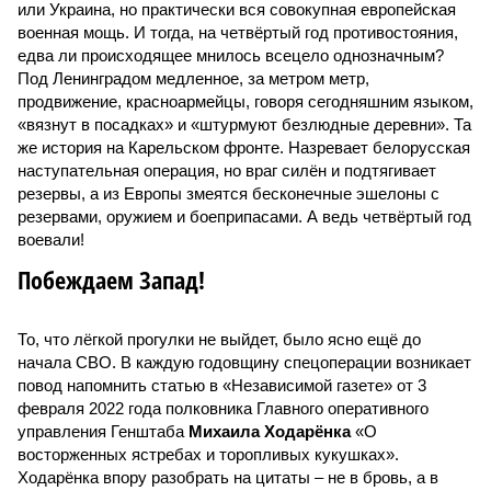
или Украина, но практически вся совокупная европейская
военная мощь. И тогда, на четвёртый год противостояния,
едва ли происходящее мнилось всецело однозначным?
Под Ленинградом медленное, за метром метр,
продвижение, красноармейцы, говоря сегодняшним языком,
«вязнут в посадках» и «штурмуют безлюдные деревни». Та
же история на Карельском фронте. Назревает белорусская
наступательная операция, но враг силён и подтягивает
резервы, а из Европы змеятся бесконечные эшелоны с
резервами, оружием и боеприпасами. А ведь четвёртый год
воевали!
Побеждаем Запад!
То, что лёгкой прогулки не выйдет, было ясно ещё до
начала СВО. В каждую годовщину спецоперации возникает
повод напомнить статью в «Независимой газете» от 3
февраля 2022 года полковника Главного оперативного
управления Генштаба
Михаила Ходарёнка
«О
восторженных ястребах и торопливых кукушках».
Ходарёнка впору разобрать на цитаты – не в бровь, а в