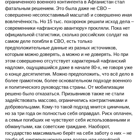
ограниченного военного контингента в Афганистан стал
фатальным решением. Это была даже не СВО –
совершенно несопоставимый масштаб и совершенно иная
вовлечённость. Но 15 тыс. похоронок решили исход дела –
современники «афганскую авантюру» прокляли. Пока нет
официальной статистики, сколько российских солдат на
самом деле погибли в СВО, есть только
предположительные данные из разных источников,
которым можно доверять, а можно и не доверять. Но при
этом совершенно отсутствует характерный «афганский
надлом», ощущавшийся даже в начале 80-х, не говоря уже
о конце десятилетия. Можно предположить, что всё дело в
более грамотном, более основательном подходе военного
и политического руководства страны. От мобилизации
решено было отказаться. Призывников также не стали
задействовать массово, ограничились контрактниками и
добровольцами. Кому-то такой подход мнится циничным,
но за три года он полностью себя оправдал. Риск оплачен,
а семьи погибших не чувствуют себя использованными и
обманутыми, как советские граждане. Наоборот,
государство максимально берёт на себя заботу о них – не
трубя об «интернациональном долге» или «почётной