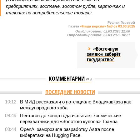
предприятиях, госплане, золотом рубле, карточках и
талонах на потребительские товары.
Руслан Горевой
Газета
«Наша версия» №8 от 03.03.2025
Опубликовано:
02.03.2025 12:00
Отредактировано:
03.03.2025 10:21
«Восточную
землю» заберёт
государство?
КОММЕНТАРИИ
0
Версия
//
Конфликт
//
В нескольких станциях от уже сданного
«Сказочного леса» пайщики ЖК «Станция Л» продолжают ждать от
компании Capital Group начала реальной достройки
351
«Станция ожидания» для дольщиков
В нескольких станциях от уже сданного «Сказочного
леса» пайщики ЖК «Станция Л» продолжают ждать от
компании Capital Group начала реальной достройки