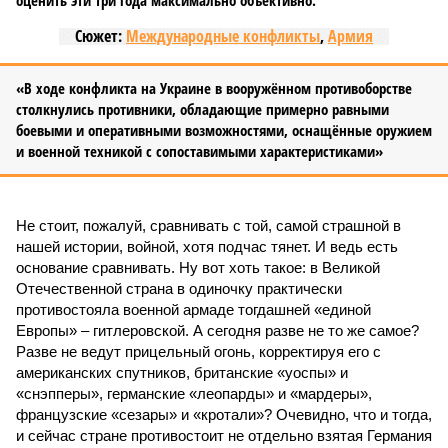
оценить эти три года максимально объективно.
Сюжет:
Международные конфликты
,
Армия
«В ходе конфликта на Украине в вооружённом противоборстве
столкнулись противники, обладающие примерно равными
боевыми и оперативными возможностями, оснащённые оружием
и военной техникой с сопоставимыми характеристиками»
Не стоит, пожалуй, сравнивать с той, самой страшной в
нашей истории, войной, хотя подчас тянет. И ведь есть
основание сравнивать. Ну вот хоть такое: в Великой
Отечественной страна в одиночку практически
противостояла военной армаде тогдашней «единой
Европы» – гитлеровской. А сегодня разве не то же самое?
Разве не ведут прицельный огонь, корректируя его с
американских спутников, британские «уоспы» и
«снэпперы», германские «леопарды» и «мардеры»,
французские «сезары» и «кротали»? Очевидно, что и тогда,
и сейчас стране противостоит не отдельно взятая Германия