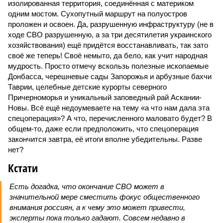
изолированная территория, соединённая с материком
одним мостом. Сухопутный маршрут на полуостров
проложен и освоен. Да, разрушенную инфраструктуру (не в
ходе СВО разрушенную, а за три десятилетия украинского
хозяйствования) ещё придётся восстанавливать, так зато
своё же теперь! Своё немыто, да бело, как учит народная
мудрость. Просто отмечу вскользь полезные ископаемые
Донбасса, черешневые сады Запорожья и арбузные бахчи
Таврии, целебные детские курорты северного
Причерноморья и уникальный заповедный рай Аскании-
Новы. Всё ещё недоумеваете на тему «а что нам дала эта
спецоперация»? А что, перечисленного маловато будет? В
общем-то, даже если предположить, что спецоперация
закончится завтра, её итоги вполне убедительны. Разве
нет?
Кстати
Есть догадка, что окончание СВО может в
значительной мере сместить фокус общественного
внимания россиян, а к чему это может привести,
эксперты пока только гадают. Совсем недавно в