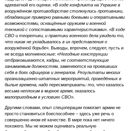
адекватной его оценки.
«В ходе конфликта на Украине в
вооружённом противоборстве столкнулись противники,
обладающие примерно равными боевыми и оперативными
возможностями, оснащённые оружием и военной
техникой с сопоставимыми характеристиками». «В ходе
СВО и теоретики, и практики военного дела увидели то,
что никак не укладывалось в их представления о
вооружённой борьбе».
Выводы, впрочем, следуют, пусть и
не всегда молниеносные:
«Негодные конструкции
отбраковываются, кадры, не соответствующие
занимаемым должностям, заменяются на проявивших
себя в боях офицеров и генералов. Результаты многих
организационно-штатных мероприятий, проведённых в
былые времена, надо пересматривать: то, что казалось
весьма неплохим в мирное время, оказалось
малопригодным в условиях СВО».
Другими словами, опыт спецоперации помогает армии не
просто становиться боеспособнее – здесь уже речь о
совершенно ином её качестве. В мире пока нет ничего
похожего. Мы не можем оценивать реальную