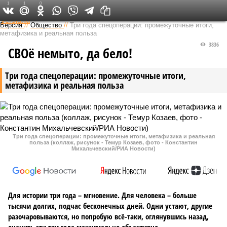
1
1
0
Федеральный выпуск
Версия
//
Общество
//
Три года спецоперации: промежуточные итоги,
метафизика и реальная польза
3836
СВОё немыто, да бело!
Три года спецоперации: промежуточные итоги,
метафизика и реальная польза
Три года спецоперации: промежуточные итоги, метафизика и реальная
польза (коллаж, рисунок - Темур Козаев, фото - Константин
Михальчевский/РИА Новости)
Для истории три года – мгновение. Для человека – больше
тысячи долгих, подчас бесконечных дней. Одни устают, другие
разочаровываются, но попробую всё-таки, оглянувшись назад,