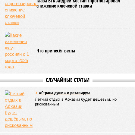
Напрашивается закономерный вопрос: если
декларируемая «Capital Group модель (достраивать
проблемные объекты SSD») сработала на
Лосиноостровской, почему она не масштабируется на
Люблино? И означает ли отсутствие техники на площадке,
что в реальности подрядчик по «Станции Л» ещё даже не
определён?
Митинги
и палаточные лагеря у объекта в
2025–2026 годах, похоже, не изменили ситуацию.
«В
последние месяцы в личном общении нам перестали
называть даже ориентировочные сроки»
, – рассказывают
расстроенные дольщики.
Казалось бы, формально ответственность по
достраиванию объекта распределена. Seven Suns
Development – банкрот, часть его структур признана
несостоятельной ещё в 2024 году, бенефициар компании
находится под следствием по ст. 200.3 УК РФ. Достройку
проблемных объектов группы – «Станции Л», «Сказочного
леса» и «В стремлении к свету», согласно информации на
сайтах Capital Group, осенью 2024 г. взяла на себя. Два из
трёх объектов уже сданы или близки к сдаче. Третий –