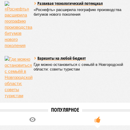
«Станция Л», крупнейший по числу пострадавших
дольщиков (3908 квартир в пяти корпусах) – по факту
остаётся стройплощадкой без стройки. Возникает вопрос:
распространяется ли договорённость 2024 года на
«Станцию Л» в полном объёме или приоритет отдан
объектам мешей сложности и меньшего масштаба?
Источник: https://avaho.ru/novostroyka/moskva/uvao/lyublino/svetlyy-mir-
stantsiya-l/9303640/?ysclid=msemqdok6w326352116
Если да, то на каком основании декларируются конкретные
даты сдачи жилого комплекса (декабрь 2026 – март 2028),
если фаза активных строительных работ, если судить по
отсутствию техники на площадке, ещё не началась? При
этом на бумаге даты ввода ЖК в строй продолжают
фигурировать
в объявлениях о продаже квартир на
профильных порталах.
Для почти четырёх тысяч будущих собственников квартир
время давно измеряется не календарём, а очередными
переносами ожиданий. И пока на профильных порталах
продолжают указывать даты сдачи, главным индикатором