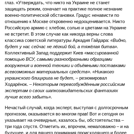
глаз. «Утверждать, что никто на Украине не станет
защищать режим, означает на практике полное незнание
военно-политической обстановки. Градус ненависти по
отношению к Москве откровенно недооценивается. Никто
Российскую армию с хлебом, солью и цветами на Украине
не встретит. В этом случае как никогда верны слова
классика советской литературы Аркадия Гайдара:
«Видно,
будет у нас сейчас не лёгкий бой, а тяжёлая битва».
Коллективный Запад поддержит Киев
«массированной
помощью ВСУ, самыми разнообразными образцами
вооружения и военной техники и объёмными поставками
всевозможных материальных средств». «Никакого
украинского блицкрига не будет,
– резюмировал
Ходарёнок. –
Некоторым перевозбуждённым российским
экспертам о своих шапкозакидательских фантазиях
лучше всего забыть».
Нечастый случай, когда эксперт, выступая с долгосрочным
прогнозом, оказывается во многом прав! Вот и сегодня он
указывает на очевидные, казалось бы, обстоятельства –
три года спустя. Отметить их, впрочем, немаловажно – и на
будущее, и для вящего понимания происходящего и более