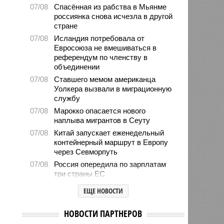
07/08
Спасённая из рабства в Мьянме
россиянка снова исчезла в другой
стране
07/08
Исландия потребовала от
Евросоюза не вмешиваться в
референдум по членству в
объединении
07/08
Ставшего мемом американца
Уолкера вызвали в миграционную
службу
07/08
Марокко опасается нового
наплыва мигрантов в Сеуту
07/08
Китай запускает еженедельный
контейнерный маршрут в Европу
через Севморпуть
07/08
Россия опередила по зарплатам
три страны ЕС
07/08
Александр Лукашенко призвал
ЕЩЕ НОВОСТИ
белорусов скупать пустующие
избы
НОВОСТИ ПАРТНЕРОВ
07/08
Девушка объяснила убийство