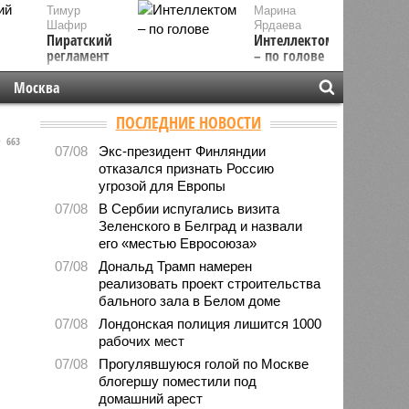
Тимур
Марина
Шафир
Ярдаева
Пиратский
Интеллектом
регламент
– по голове
Москва
ПОСЛЕДНИЕ НОВОСТИ
663
07/08
Экс-президент Финляндии
отказался признать Россию
угрозой для Европы
07/08
В Сербии испугались визита
Зеленского в Белград и назвали
его «местью Евросоюза»
07/08
Дональд Трамп намерен
реализовать проект строительства
бального зала в Белом доме
07/08
Лондонская полиция лишится 1000
рабочих мест
07/08
Прогулявшуюся голой по Москве
блогершу поместили под
домашний арест