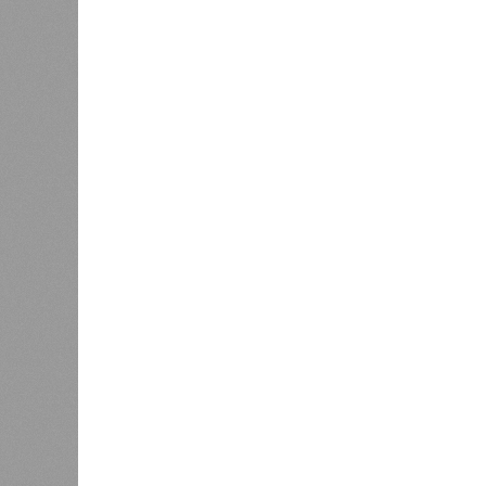
станций
сказать
0
ЖК «Св
банкро
дострой
«Единая Россия» против своего
прошед
назначенца
практи
портал
декабрю 2026 г., вторую – к марту 2
задается вопросом: как эти сроки
площадке, по свидетельствам доль
техника отсутствует. Ни бетононас
подрядчиков. При том, что до «дек
Если в «Сказочном лесу» техзаказч
90%, затем 97%, с конкретными и
конструкций, устранение проектных
отчётности дольщики не видят. Ни C
подтверждают ни соблюдения графи