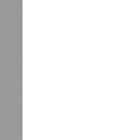
Источник: https://avaho.ru/novos
y
Если да, то на каком основании д
(декабрь 2026 – март 2028), если 
отсутствию техники на площадке, 
строй продолжают
фигурировать
в 
порталах.
Для почти четырёх тысяч будущих 
календарём, а очередными перенос
продолжают указывать даты сдачи,
ней по-прежнему не видно признако
не превращаются ли сроки ввода в
реальным положением дел? Именно 
дольщики ЖК «Станция Л».
Украинскому кандидату в
конгресс США запретили
приходить на пляж после драки