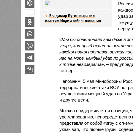
Росси
каждое
0
Владимир Путин выразил
удар з
властям Индии соболезнования
текущу
вернут
«Мы бы советовали вам даже в э
угаре, который охватил почти ве
каждая новая поставка оружия ки
нас на море, каждый удар по рос
к точке невозврата»,
– предупред
четверг.
Напомним, 5 мая Минобороны Росси
террористические атаки ВСУ по гр
осуществили мощный удар по Укра
и другие цели.
Москва придерживается позиции, ч
урегулированию, непосредственно
представляют собой «игру с огнем
указывал, что любые грузы, содер