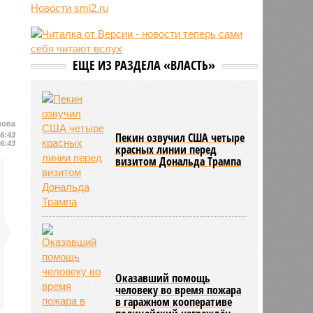
трёхмесячного сына
Новости smi2.ru
07/08
Сергей Миронов выступил за
увеличение пенсий детям,
потерявшим родителей
ЕЩЕ ИЗ РАЗДЕЛА «ВЛАСТЬ»
07/08
Финляндия захотела использовать
приграничные болота против
России
нова
Пекин озвучил США четыре
16:43
16:43
красных линии перед
визитом Дональда Трампа
Оказавший помощь
человеку во время пожара
в гаражном кооперативе