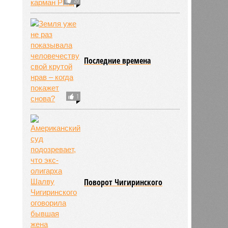
Последние времена
1
ьхин
Поворот Чигиринского
11:09
11:09