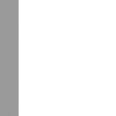
В нескольких станциях от уже с
продолжают ждать от компании Cap
В РАЗДЕЛЕ
Пока в 
0
получаю
Ваш счёт
соответ
жилищно
0