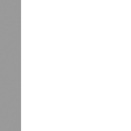
выполненных работ.
Напрашивается закономерный вопро
(достраивать проблемные объекты 
масштабируется на Люблино? И озн
реальности подрядчик по «Станци
лагеря у объекта в 2025–2026 года
в личном общении нам перестали 
рассказывают расстроенные дольщ
Казалось бы, формально ответстве
Suns Development – банкрот, часть 
бенефициар компании находится под
проблемных объектов группы – «Ста
согласно информации на сайтах Capi
объектов уже сданы или близки к с
пострадавших дольщиков (3908 квар
стройплощадкой без стройки. Возни
года на «Станцию Л» в полном объ
меньшего масштаба?