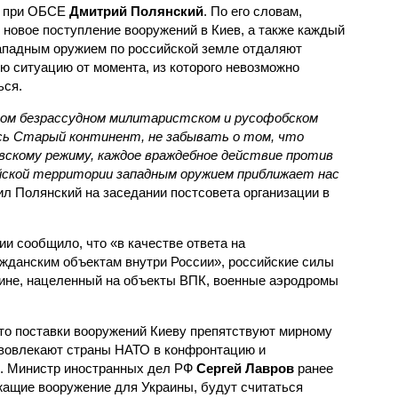
и при ОБСЕ
Дмитрий Полянский
. По его словам,
 новое поступление вооружений в Киев, а также каждый
ападным оружием по российской земле отдаляют
ю ситуацию от момента, из которого невозможно
ься.
том безрассудном милитаристском и русофобском
сь Старый континент, не забывать о том, что
евскому режиму, каждое враждебное действие против
сийской территории западным оружием приближает нас
ил Полянский на заседании постсовета организации в
и сообщило, что «в качестве ответа на
ажданским объектам внутри России», российские силы
ине, нацеленный на объекты ВПК, военные аэродромы
то поставки вооружений Киеву препятствуют мирному
 вовлекают страны НАТО в конфронтацию и
». Министр иностранных дел РФ
Сергей Лавров
ранее
жащие вооружение для Украины, будут считаться