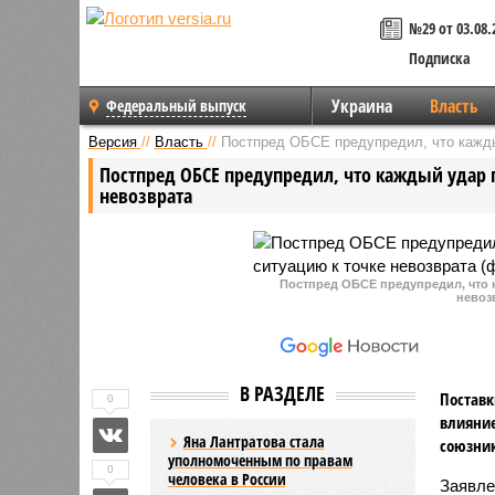
№29 от 03.08.
Подписка
Украина
Власть
Федеральный выпуск
Версия
//
Власть
//
Постпред ОБСЕ предупредил, что кажды
Постпред ОБСЕ предупредил, что каждый удар 
невозврата
Постпред ОБСЕ предупредил, что 
невоз
В РАЗДЕЛЕ
Поставк
0
влияние
Яна Лантратова стала
союзник
уполномоченным по правам
0
человека в России
Заявле