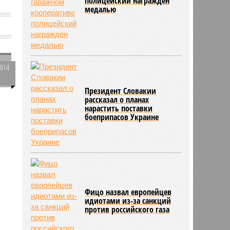
полицейский награждён
медалью
1014
0
о
Президент Словакии
рассказал о планах
нарастить поставки
т
боеприпасов Украине
330
Фицо назвал европейцев
идиотами из-за санкций
против российского газа