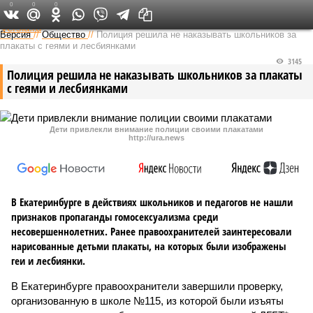
0
0
0
Федеральный выпуск
Версия
//
Общество
//
Полиция решила не наказывать школьников за
плакаты с геями и лесбиянками
3145
Полиция решила не наказывать школьников за плакаты
с геями и лесбиянками
Дети привлекли внимание полиции своими плакатами
http://ura.news
В Екатеринбурге в действиях школьников и педагогов не нашли
признаков пропаганды гомосексуализма среди
несовершеннолетних. Ранее правоохранителей заинтересовали
нарисованные детьми плакаты, на которых были изображены
геи и лесбиянки.
В Екатеринбурге правоохранители завершили проверку,
организованную в школе №115, из которой были изъяты