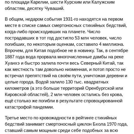
по площади Карелии, шести Курским или Калужским
областям, десятку Чуваший.
В общем, недаром события 1931-го находятся на первом
месте в списке самых смертоносных стихийных бедствий,
когда-либо происходивших на планете. Число
пострадавших в тот год достигло 53 млн человек, число
погибших, по некоторым оценкам, составило 4 миллиона.
Впрочем, для Китая подобное не в новинку. Так, в сентябре
1887 года вода прорвала многочисленные дамбы на реке
Хуанхэ и быстро залила почти весь Северный Китай, так
как местность там довольно низменная, и потоп просто не
встречал препятствий на своём пути, уничтожая деревни и
целые города. Водой залило 130 тыс. квадратных
километров (а это больше территорий Оренбургской или
Кировской областей), 2 млн человек остались без крова,
ещё столько же погибли в результате спровоцированной
катастрофой пандемии.
Третье место по кровожадности в рейтинге стихийных
бедствий занимает смертоносный циклон Бхола 1970 года,
ставший самым мощным среди себе подобных за всю