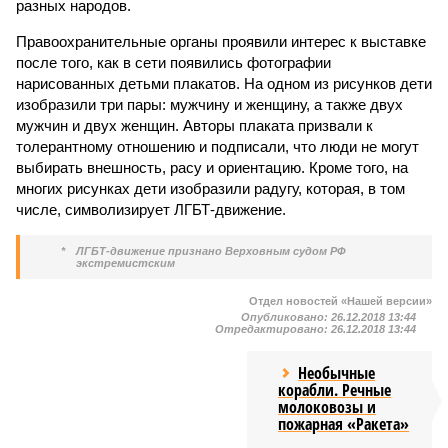
разных народов.
Правоохранительные органы проявили интерес к выставке
после того, как в сети появились фотографии
нарисованных детьми плакатов. На одном из рисунков дети
изобразили три пары: мужчину и женщину, а также двух
мужчин и двух женщин. Авторы плаката призвали к
толерантному отношению и подписали, что люди не могут
выбирать внешность, расу и ориентацию. Кроме того, на
многих рисунках дети изобразили радугу, которая, в том
числе, символизирует ЛГБТ-движение.
*
ЛГБТ-движение признано Верховным судом РФ
экстремистским
Отдел новостей «Нашей версии»
Опубликовано:
26.12.2018 13:44
Отредактировано:
26.12.2018 13:44
Необычные
корабли. Речные
молоковозы и
пожарная «Ракета»