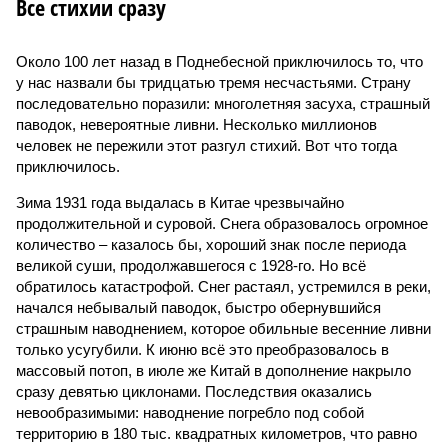
Все стихии сразу
Около 100 лет назад в Поднебесной приключилось то, что
у нас назвали бы тридцатью тремя несчастьями. Страну
последовательно поразили: многолетняя засуха, страшный
паводок, невероятные ливни. Несколько миллионов
человек не пережили этот разгул стихий. Вот что тогда
приключилось.
Зима 1931 года выдалась в Китае чрезвычайно
продолжительной и суровой. Снега образовалось огромное
количество – казалось бы, хороший знак после периода
великой суши, продолжавшегося с 1928-го. Но всё
обратилось катастрофой. Снег растаял, устремился в реки,
начался небывалый паводок, быстро обернувшийся
страшным наводнением, которое обильные весенние ливни
только усугубили. К июню всё это преобразовалось в
массовый потоп, в июле же Китай в дополнение накрыло
сразу девятью циклонами. Последствия оказались
невообразимыми: наводнение погребло под собой
территорию в 180 тыс. квадратных километров, что равно