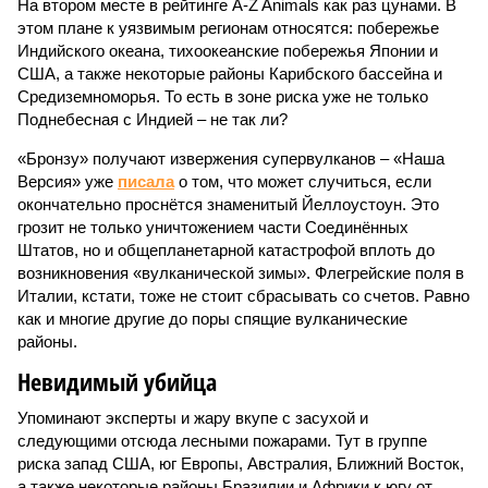
На втором месте в рейтинге A-Z Animals как раз цунами. В
этом плане к уязвимым регионам относятся: побережье
Индийского океана, тихо­океанские побережья Японии и
США, а также некоторые районы Карибского бассейна и
Средиземноморья. То есть в зоне риска уже не только
Поднебесная с Индией – не так ли?
«Бронзу» получают извержения супервулканов – «Наша
Версия» уже
писала
о том, что может случиться, если
окончательно проснётся знаменитый Йеллоустоун. Это
грозит не только уничтожением части Соединённых
Штатов, но и общепланетарной катастрофой вплоть до
возникновения «вулканической зимы». Флегрейские поля в
Италии, кстати, тоже не стоит сбрасывать со счетов. Равно
как и многие другие до поры спящие вулканические
районы.
Невидимый убийца
Упоминают эксперты и жару вкупе с засухой и
следующими отсюда лесными пожарами. Тут в группе
риска запад США, юг Европы, Австралия, Ближний Восток,
а также некоторые районы Бразилии и Африки к югу от