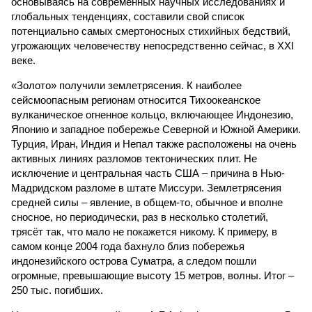
основываясь на современных научных исследованиях и
глобальных тенденциях, составили свой список
потенциально самых смертоносных стихийных бедствий,
угрожающих человечеству непосредственно сейчас, в XXI
веке.
«Золото» получили землетрясения. К наиболее
сейсмоопасным регионам относится Тихоокеанское
вулканическое огненное кольцо, включающее Индонезию,
Японию и западное побережье Северной и Южной Америки.
Турция, Иран, Индия и Непал также расположены на очень
активных линиях разломов тектонических плит. Не
исключение и центральная часть США – причина в Нью-
Мадридском разломе в штате Миссури. Землетрясения
средней силы – явление, в общем-то, обычное и вполне
сносное, но периодически, раз в несколько столетий,
трясёт так, что мало не покажется никому. К примеру, в
самом конце 2004 года бахнуло близ побережья
индонезийского острова Суматра, а следом пошли
огромные, превышающие высоту 15 метров, волны. Итог –
250 тыс. погибших.