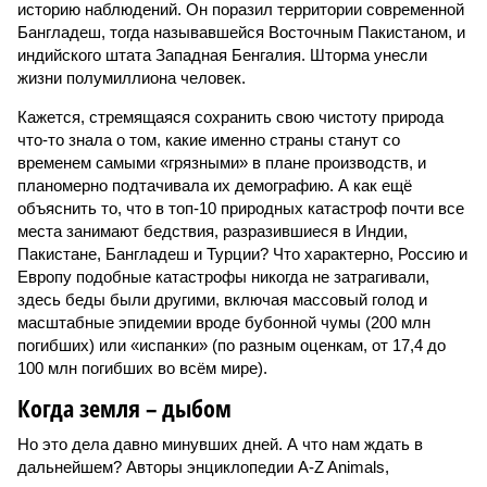
историю наблюдений. Он поразил территории современной
Бангладеш, тогда называвшейся Восточным Пакистаном, и
индийского штата Западная Бенгалия. Шторма унесли
жизни полумиллиона человек.
Кажется, стремящаяся сохранить свою чистоту природа
что-то знала о том, какие именно страны станут со
временем самыми «грязными» в плане производств, и
планомерно подтачивала их демографию. А как ещё
объяснить то, что в топ-10 природных катастроф почти все
места занимают бедствия, разразившиеся в Индии,
Пакистане, Бангладеш и Турции? Что характерно, Россию и
Европу подобные катастрофы никогда не затрагивали,
здесь беды были другими, включая массовый голод и
масштабные эпидемии вроде бубонной чумы (200 млн
погибших) или «испанки» (по разным оценкам, от 17,4 до
100 млн погибших во всём мире).
Когда земля – дыбом
Но это дела давно минувших дней. А что нам ждать в
дальнейшем? Авторы энциклопедии A-Z Animals,