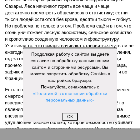
Сахары. Леса начинают гореть всё чаще и чаще,
достаточно посмотреть общемировую статистику; сотни
тысяч людей остаются без крова, десятки тысяч – гибнут.
Но проблема не только в этом. Проблема ещё и в том, что
огонь уничтожает лесную экосистему, сельское хозяйство
и кропотливо созданную человеком инфраструктуру.
Учитывая то, что пожары начинают становиться чуть ли не
ежегодной реальностью на фоне глобального потепления,
Продолжая работу с сайтом вы даете
год за годом их будет всё больше, и здесь уже среди
согласие на обработку данных нашим
прочего в большой опасности Европа. Небывалая жара,
сайтом и сторонними ресурсами. Вы
зафиксированная в этом и прошлом годах в Италии и во
можете запретить обработку Cookies в
Франции, тому лучшее подтверждение.
настройках браузера.
Пожалуйста, ознакомьтесь с
Есть в перечне A-Z Animals и экзотика, впрочем, не менее
«Политикой в отношении обработки
смертоносная. Это, в частности, «лимнические
персональных данных»
извержения», о которых мало кто слышал. Речь идёт о
.
явлениях, когда большое количество углекислого газа
внезапно вырывается из глубин озёр, образуя невидимое
OK
удушающее газовое облако, которое безжалостно убивает
людей и животных. Катастрофа на озере Ньос в Камеруне
в 1986 году остаётся одним из наиболее чудовищных