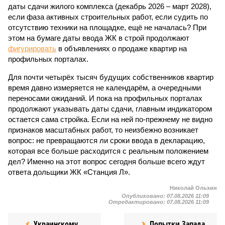
даты сдачи жилого комплекса (декабрь 2026 – март 2028),
если фаза активных строительных работ, если судить по
отсутствию техники на площадке, ещё не началась? При
этом на бумаге даты ввода ЖК в строй продолжают
фигурировать
в объявлениях о продаже квартир на
профильных порталах.
Для почти четырёх тысяч будущих собственников квартир
время давно измеряется не календарём, а очередными
переносами ожиданий. И пока на профильных порталах
продолжают указывать даты сдачи, главным индикатором
остается сама стройка. Если на ней по-прежнему не видно
признаков масштабных работ, то неизбежно возникает
вопрос: не превращаются ли сроки ввода в декларацию,
которая все больше расходится с реальным положением
дел? Именно на этот вопрос сегодня больше всего ждут
ответа дольщики ЖК «Станция Л».
Николай Ольхин
Опубликовано:
07.08.2026 11:09
Отредактировано:
07.08.2026 11:09
Украинскому
Попытки Запада