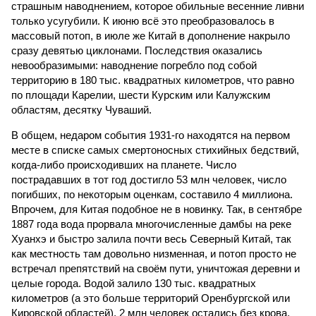
страшным наводнением, которое обильные весенние ливни
только усугубили. К июню всё это преобразовалось в
массовый потоп, в июле же Китай в дополнение накрыло
сразу девятью циклонами. Последствия оказались
невообразимыми: наводнение погребло под собой
территорию в 180 тыс. квадратных километров, что равно
по площади Карелии, шести Курским или Калужским
областям, десятку Чуваший.
В общем, недаром события 1931-го находятся на первом
месте в списке самых смертоносных стихийных бедствий,
когда-либо происходивших на планете. Число
пострадавших в тот год достигло 53 млн человек, число
погибших, по некоторым оценкам, составило 4 миллиона.
Впрочем, для Китая подобное не в новинку. Так, в сентябре
1887 года вода прорвала многочисленные дамбы на реке
Хуанхэ и быстро залила почти весь Северный Китай, так
как местность там довольно низменная, и потоп просто не
встречал препятствий на своём пути, уничтожая деревни и
целые города. Водой залило 130 тыс. квадратных
километров (а это больше территорий Оренбургской или
Кировской областей), 2 млн человек остались без крова,