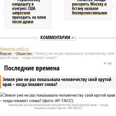
кандидату в
рассорить Москву и
конгресс США
Астану назвали
запретили
бесперспективными
приходить на пляж
после драки
КОММЕНТАРИИ
0
Новости smi2.ru
Версия
//
Общество
//
Земля уже не раз показывала человечеству свой
крутой нрав – когда покажет снова?
681
Последние времена
Земля уже не раз показывала человечеству свой крутой
нрав – когда покажет снова?
Земля уже не раз показывала человечеству свой крутой нрав – когда
покажет снова? (фото: АР-ТАСС)