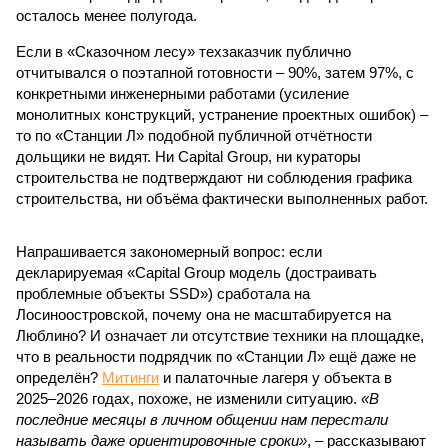
осталось менее полугода.
Если в «Сказочном лесу» техзаказчик публично
отчитывался о поэтапной готовности – 90%, затем 97%, с
конкретными инженерными работами (усиление
монолитных конструкций, устранение проектных ошибок) –
то по «Станции Л» подобной публичной отчётности
дольщики не видят. Ни Capital Group, ни кураторы
строительства не подтверждают ни соблюдения графика
строительства, ни объёма фактически выполненных работ.
Напрашивается закономерный вопрос: если
декларируемая «Capital Group модель (достраивать
проблемные объекты SSD») сработала на
Лосиноостровской, почему она не масштабируется на
Люблино? И означает ли отсутствие техники на площадке,
что в реальности подрядчик по «Станции Л» ещё даже не
определён?
Митинги
и палаточные лагеря у объекта в
2025–2026 годах, похоже, не изменили ситуацию.
«В
последние месяцы в личном общении нам перестали
называть даже ориентировочные сроки»
, – рассказывают