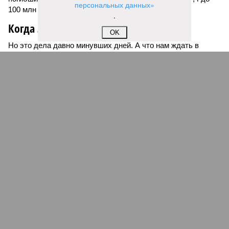
персональных данных»
100 млн погибших во всём мире).
.
Когда земля – дыбом
OK
Но это дела давно минувших дней. А что нам ждать в
дальнейшем? Авторы энциклопедии A-Z Animals,
основываясь на современных научных исследованиях и
глобальных тенденциях, составили свой список
потенциально самых смертоносных стихийных бедствий,
угрожающих человечеству непосредственно сейчас, в XXI
веке.
«Золото» получили землетрясения. К наиболее
сейсмоопасным регионам относится Тихоокеанское
вулканическое огненное кольцо, включающее Индонезию,
Японию и западное побережье Северной и Южной Америки.
Турция, Иран, Индия и Непал также расположены на очень
активных линиях разломов тектонических плит. Не
исключение и центральная часть США – причина в Нью-
Мадридском разломе в штате Миссури. Землетрясения
средней силы – явление, в общем-то, обычное и вполне
сносное, но периодически, раз в несколько столетий,