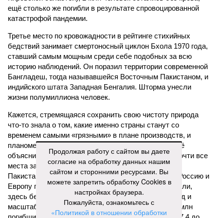
ещё столько же погибли в результате спровоцированной
катастрофой пандемии.
Третье место по кровожадности в рейтинге стихийных
бедствий занимает смертоносный циклон Бхола 1970 года,
ставший самым мощным среди себе подобных за всю
историю наблюдений. Он поразил территории современной
Бангладеш, тогда называвшейся Восточным Пакистаном, и
индийского штата Западная Бенгалия. Шторма унесли
жизни полумиллиона человек.
Кажется, стремящаяся сохранить свою чистоту природа
что-то знала о том, какие именно страны станут со
временем самыми «грязными» в плане производств, и
планомерно подтачивала их демографию. А как ещё
Продолжая работу с сайтом вы даете
объяснить то, что в топ-10 природных катастроф почти все
согласие на обработку данных нашим
места занимают бедствия, разразившиеся в Индии,
сайтом и сторонними ресурсами. Вы
Пакистане, Бангладеш и Турции? Что характерно, Россию и
можете запретить обработку Cookies в
Европу подобные катастрофы никогда не затрагивали,
настройках браузера.
здесь беды были другими, включая массовый голод и
Пожалуйста, ознакомьтесь с
масштабные эпидемии вроде бубонной чумы (200 млн
«Политикой в отношении обработки
погибших) или «испанки» (по разным оценкам, от 17,4 до