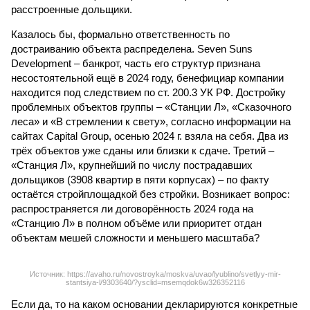
расстроенные дольщики.
Казалось бы, формально ответственность по
достраиванию объекта распределена. Seven Suns
Development – банкрот, часть его структур признана
несостоятельной ещё в 2024 году, бенефициар компании
находится под следствием по ст. 200.3 УК РФ. Достройку
проблемных объектов группы – «Станции Л», «Сказочного
леса» и «В стремлении к свету», согласно информации на
сайтах Capital Group, осенью 2024 г. взяла на себя. Два из
трёх объектов уже сданы или близки к сдаче. Третий –
«Станция Л», крупнейший по числу пострадавших
дольщиков (3908 квартир в пяти корпусах) – по факту
остаётся стройплощадкой без стройки. Возникает вопрос:
распространяется ли договорённость 2024 года на
«Станцию Л» в полном объёме или приоритет отдан
объектам мешей сложности и меньшего масштаба?
Источник: https://avaho.ru/novostroyka/moskva/uvao/lyublino/svetlyy-mir-
stantsiya-l/9303640/?ysclid=msemqdok6w326352116
Если да, то на каком основании декларируются конкретные