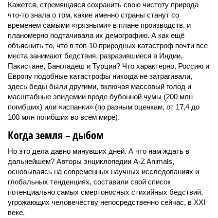
Кажется, стремящаяся сохранить свою чистоту природа
что-то знала о том, какие именно страны станут со
временем самыми «грязными» в плане производств, и
планомерно подтачивала их демографию. А как ещё
объяснить то, что в топ-10 природных катастроф почти все
места занимают бедствия, разразившиеся в Индии,
Пакистане, Бангладеш и Турции? Что характерно, Россию и
Европу подобные катастрофы никогда не затрагивали,
здесь беды были другими, включая массовый голод и
масштабные эпидемии вроде бубонной чумы (200 млн
погибших) или «испанки» (по разным оценкам, от 17,4 до
100 млн погибших во всём мире).
Когда земля – дыбом
Но это дела давно минувших дней. А что нам ждать в
дальнейшем? Авторы энциклопедии A-Z Animals,
основываясь на современных научных исследованиях и
глобальных тенденциях, составили свой список
потенциально самых смертоносных стихийных бедствий,
угрожающих человечеству непосредственно сейчас, в XXI
веке.