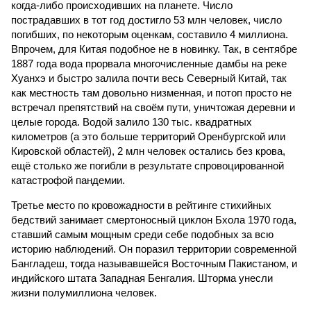
когда-либо происходивших на планете. Число
пострадавших в тот год достигло 53 млн человек, число
погибших, по некоторым оценкам, составило 4 миллиона.
Впрочем, для Китая подобное не в новинку. Так, в сентябре
1887 года вода прорвала многочисленные дамбы на реке
Хуанхэ и быстро залила почти весь Северный Китай, так
как местность там довольно низменная, и потоп просто не
встречал препятствий на своём пути, уничтожая деревни и
целые города. Водой залило 130 тыс. квадратных
километров (а это больше территорий Оренбургской или
Кировской областей), 2 млн человек остались без крова,
ещё столько же погибли в результате спровоцированной
катастрофой пандемии.
Третье место по кровожадности в рейтинге стихийных
бедствий занимает смертоносный циклон Бхола 1970 года,
ставший самым мощным среди себе подобных за всю
историю наблюдений. Он поразил территории современной
Бангладеш, тогда называвшейся Восточным Пакистаном, и
индийского штата Западная Бенгалия. Шторма унесли
жизни полумиллиона человек.