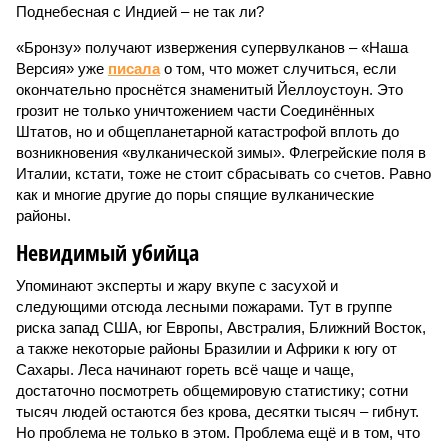
Поднебесная с Индией – не так ли?
«Бронзу» получают извержения супервулканов – «Наша
Версия» уже
писала
о том, что может случиться, если
окончательно проснётся знаменитый Йеллоустоун. Это
грозит не только уничтожением части Соединённых
Штатов, но и общепланетарной катастрофой вплоть до
возникновения «вулканической зимы». Флегрейские поля в
Италии, кстати, тоже не стоит сбрасывать со счетов. Равно
как и многие другие до поры спящие вулканические
районы.
Невидимый убийца
Упоминают эксперты и жару вкупе с засухой и
следующими отсюда лесными пожарами. Тут в группе
риска запад США, юг Европы, Австралия, Ближний Восток,
а также некоторые районы Бразилии и Африки к югу от
Сахары. Леса начинают гореть всё чаще и чаще,
достаточно посмотреть общемировую статистику; сотни
тысяч людей остаются без крова, десятки тысяч – гибнут.
Но проблема не только в этом. Проблема ещё и в том, что