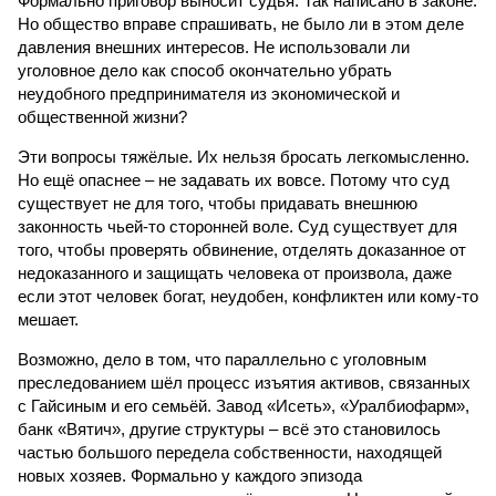
Формально приговор выносит судья. Так написано в законе.
Но общество вправе спрашивать, не было ли в этом деле
давления внешних интересов. Не использовали ли
уголовное дело как способ окончательно убрать
неудобного предпринимателя из экономической и
общественной жизни?
Эти вопросы тяжёлые. Их нельзя бросать легкомысленно.
Но ещё опаснее – не задавать их вовсе. Потому что суд
существует не для того, чтобы придавать внешнюю
законность чьей-то сторонней воле. Суд существует для
того, чтобы проверять обвинение, отделять доказанное от
недоказанного и защищать человека от произвола, даже
если этот человек богат, неудобен, конфликтен или кому-то
мешает.
Возможно, дело в том, что параллельно с уголовным
преследованием шёл процесс изъятия активов, связанных
с Гайсиным и его семьёй. Завод «Исеть», «Уралбиофарм»,
банк «Вятич», другие структуры – всё это становилось
частью большого передела собственности, находящей
новых хозяев. Формально у каждого эпизода