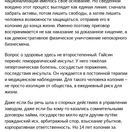
национализации имелось своё основание. Но сведенной
воедино этот процесс выглядит как единая линия: сначала
забрать активы, потом лишить свободы, а затем лишить
человека возможности защищаться, отправив его в
колонию до конца жизни. Именно поэтому приговор
воспринимается не как наказание за доказанное хищение, а
как демонстративное физическое уничтожение непокорного
бизнесмена.
Вопрос о здоровье здесь не второстепенный. Гайсин
перенёс геморрагический инсульт. У него тяжёлая
гипертоническая болезнь, сосудистые поражения,
последствия инсульта. Он нуждается в постоянной терапии
и медицинском наблюдении. Для такого человека колония –
не просто изоляция от общества, а ежедневный риск для
жизни.
Даже если бы речь шла о спорных действиях в управлении
заводом, даже если бы кому-то казались сомнительными
договоры займа, государство могло идти другим путём:
гражданский иск, арбитражный спор, взыскание убытков,
корпоративная ответственность. Но 14 лет колонии за