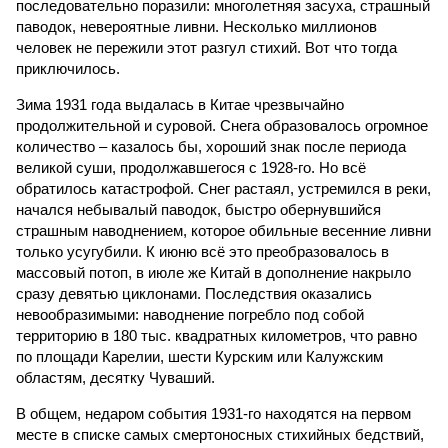
последовательно поразили: многолетняя засуха, страшный
паводок, невероятные ливни. Несколько миллионов
человек не пережили этот разгул стихий. Вот что тогда
приключилось.
Зима 1931 года выдалась в Китае чрезвычайно
продолжительной и суровой. Снега образовалось огромное
количество – казалось бы, хороший знак после периода
великой суши, продолжавшегося с 1928-го. Но всё
обратилось катастрофой. Снег растаял, устремился в реки,
начался небывалый паводок, быстро обернувшийся
страшным наводнением, которое обильные весенние ливни
только усугубили. К июню всё это преобразовалось в
массовый потоп, в июле же Китай в дополнение накрыло
сразу девятью циклонами. Последствия оказались
невообразимыми: наводнение погребло под собой
территорию в 180 тыс. квадратных километров, что равно
по площади Карелии, шести Курским или Калужским
областям, десятку Чуваший.
В общем, недаром события 1931-го находятся на первом
месте в списке самых смертоносных стихийных бедствий,