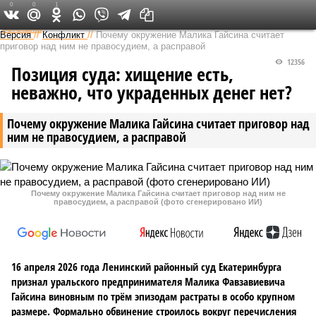
0
0
1
Федеральный выпуск
Версия
//
Конфликт
//
Почему окружение Малика Гайсина считает
приговор над ним не правосудием, а расправой
12356
Позиция суда: хищение есть,
неважно, что украденных денег нет?
Почему окружение Малика Гайсина считает приговор над
ним не правосудием, а расправой
Почему окружение Малика Гайсина считает приговор над ним не
правосудием, а расправой (фото сгенерировано ИИ)
16 апреля 2026 года Ленинский районный суд Екатеринбурга
признал уральского предпринимателя Малика Фавзавиевича
Гайсина виновным по трём эпизодам растраты в особо крупном
размере. Формально обвинение строилось вокруг перечисления