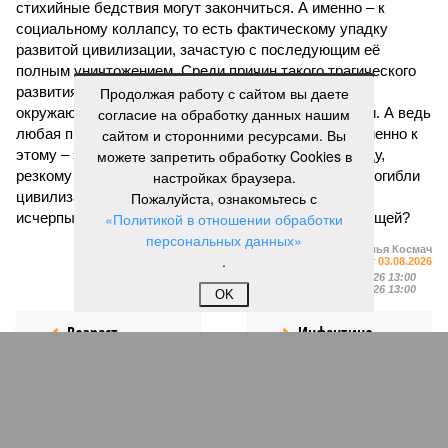
стихийные бедствия могут закончиться. А именно – к
социальному коллапсу, то есть фактическому упадку
развитой цивилизации, зачастую с последующим её
полным уничтожением. Среди причин такого трагического
развития событий учёные называют деградацию
Продолжая работу с сайтом вы даете
окружающей среды, истощение ресурсов и болезни. А ведь
согласие на обработку данных нашим
любая природная катастрофа непременно ведёт именно к
сайтом и сторонними ресурсами. Вы
этому – экономическому кризису, эпидемиям, голоду,
можете запретить обработку Cookies в
резкому сокращению численности населения. Так погибли
настройках браузера.
цивилизации шумеров, майя, кхмеров – список не
Пожалуйста, ознакомьтесь с
исчерпывающий. Какая цивилизация будет следующей?
«Политикой в отношении обработки
персональных данных»
Илья Космач
.
Газета
«Наша версия» №29 от 03.08.2026
Опубликовано:
05.08.2026 13:00
Отредактировано:
05.08.2026 13:00
OK
Возраст
Инфантино
бессмертия
отступил и объявил
об отказе ФИФА от
продажи доли прав
на чемпионат мира