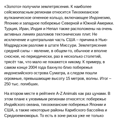
«Золото» получили землетрясения. К наиболее
сейсмоопасным регионам относится Тихоокеанское
вулканическое огненное кольцо, включающее Индонезию,
Японию и западное побережье Северной и Южной Америки.
Турция, Иран, Индия и Непал также расположены на очень
активных линиях разломов тектонических плит. Не
исключение и центральная часть США – причина в Нью-
Мадридском разломе в штате Миссури. Землетрясения
средней силы – явление, в общем-то, обычное и вполне
сносное, но периодически, раз в несколько столетий,
трясёт так, что мало не покажется никому. К примеру, в
самом конце 2004 года бахнуло близ побережья
индонезийского острова Суматра, а следом пошли
огромные, превышающие высоту 15 метров, волны. Итог –
250 тыс. погибших.
На втором месте в рейтинге A-Z Animals как раз цунами. В
этом плане к уязвимым регионам относятся: побережье
Индийского океана, тихо­океанские побережья Японии и
США, а также некоторые районы Карибского бассейна и
Средиземноморья. То есть в зоне риска уже не только