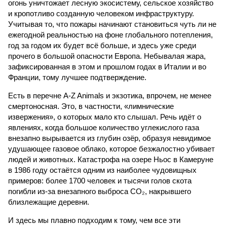
огонь уничтожает лесную экосистему, сельское хозяйство
и кропотливо созданную человеком инфраструктуру.
Учитывая то, что пожары начинают становиться чуть ли не
ежегодной реальностью на фоне глобального потепления,
год за годом их будет всё больше, и здесь уже среди
прочего в большой опасности Европа. Небывалая жара,
зафиксированная в этом и прошлом годах в Италии и во
Франции, тому лучшее подтверждение.
Есть в перечне A-Z Animals и экзотика, впрочем, не менее
смертоносная. Это, в частности, «лимнические
извержения», о которых мало кто слышал. Речь идёт о
явлениях, когда большое количество углекислого газа
внезапно вырывается из глубин озёр, образуя невидимое
удушающее газовое облако, которое безжалостно убивает
людей и животных. Катастрофа на озере Ньос в Камеруне
в 1986 году остаётся одним из наиболее чудовищных
примеров: более 1700 человек и тысячи голов скота
погибли из-за внезапного выброса CO₂, накрывшего
близлежащие деревни.
И здесь мы плавно подходим к тому, чем все эти