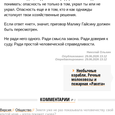
понимать: опасность не только в том, украл ты или не
украл. Опасность еще и в том, кто и как однажды
истолкует твои хозяйственные решения.
Если ответ «нет», значит, приговор Малику Гайсину должен
быть пересмотрен.
Не ради него одного. Ради смысла закона. Ради доверия к
суду. Ради простой человеческой справедливости.
Николай Ольхин
Опубликовано:
29.06.2026 13:12
Отредактировано:
29.06.2026 13:12
Необычные
корабли. Речные
молоковозы и
пожарная «Ракета»
КОММЕНТАРИИ
0
Версия
//
Общество
//
Земля уже не раз показывала человечеству свой
крутой нрав – когда покажет снова?