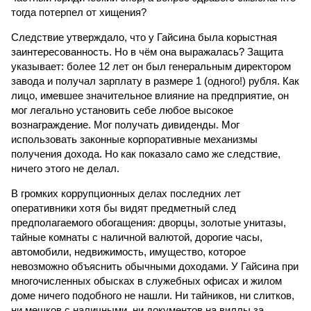
тогда потерпел от хищения?
Следствие утверждало, что у Гайсина была корыстная
заинтересованность. Но в чём она выражалась? Защита
указывает: более 12 лет он был генеральным директором
завода и получал зарплату в размере 1 (одного!) рубля. Как
лицо, имевшее значительное влияние на предприятие, он
мог легально установить себе любое высокое
вознаграждение. Мог получать дивиденды. Мог
использовать законные корпоративные механизмы
получения дохода. Но как показало само же следствие,
ничего этого не делал.
В громких коррупционных делах последних лет
оперативники хотя бы видят предметный след
предполагаемого обогащения: дворцы, золотые унитазы,
тайные комнаты с наличной валютой, дорогие часы,
автомобили, недвижимость, имущество, которое
невозможно объяснить обычными доходами. У Гайсина при
многочисленных обысках в служебных офисах и жилом
доме ничего подобного не нашли. Ни тайников, ни слитков,
ни мешков с наличными, ни документов на виллы за