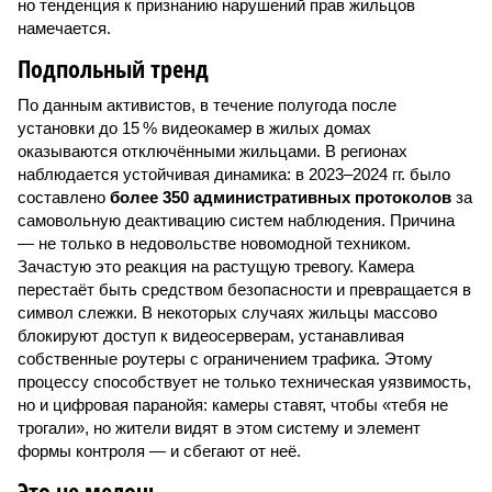
но тенденция к признанию нарушений прав жильцов
намечается.
Подпольный тренд
По данным активистов, в течение полугода после
установки до 15 % видеокамер в жилых домах
оказываются отключёнными жильцами. В регионах
наблюдается устойчивая динамика: в 2023–2024 гг. было
составлено
более 350 административных протоколов
за
самовольную деактивацию систем наблюдения. Причина
— не только в недовольстве новомодной техником.
Зачастую это реакция на растущую тревогу. Камера
перестаёт быть средством безопасности и превращается в
символ слежки. В некоторых случаях жильцы массово
блокируют доступ к видеосерверам, устанавливая
собственные роутеры с ограничением трафика. Этому
процессу способствует не только техническая уязвимость,
но и цифровая паранойя: камеры ставят, чтобы «тебя не
трогали», но жители видят в этом систему и элемент
формы контроля — и сбегают от неё.
Это не мелочь