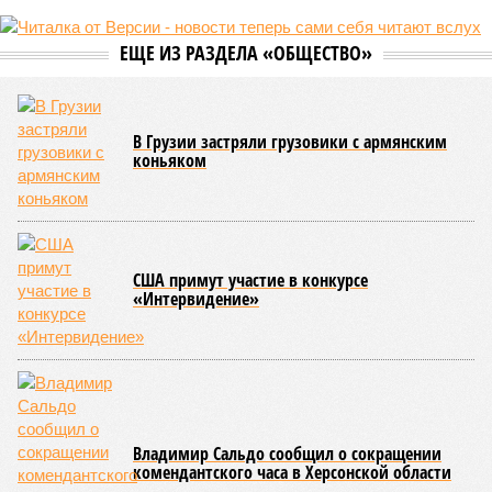
Пока в Ярославском районе СВАО дольщики «Сказочного леса»
уже получают ключи – в мае 2026 года были получены
заключение о соответствии проектной документации и
разрешение на ввод жилищного комплекса в эксплуатацию –
совсем недалеко, в паре станций метро южнее, на Люблинской
улице, картина, можно сказать, прямо противоположная.
Сюжет:
Недвижимость
ЖК «Светлый мир «Станция Л»: та же группа компаний-
банкрот Seven Suns Development, та же
анонсированная
схема достройки через Capital Group осенью 2024 года, но
за прошедшие два года результатов, по словам дольщиков,
практически не видно. По
информации
из профильных
порталов, первую очередь ЖК строители обещают сдать к
декабрю 2026 г., вторую – к марту 2028-го. Но никто при
этом из кураторов стройки не задается вопросом: как эти
сроки должны материализоваться? На строительной
площадке, по свидетельствам дольщиков, регулярно
бывающих у забора, какая-либо техника отсутствует. Ни
бетононасосов, ни работающих кранов, ни признаков