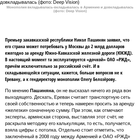
Монополия вкладывалась-вкладывалась в Армению и довкладывалась
(фото: Deep Vision)
Премьер закавказской республики Никол Пашинян заявил, что
его страна может потребовать у Москвы до 2 млрд долларов
ежегодно за аренду Южно-Кавказской железной дороги (ЮКЖД).
В настоящий момент та эксплуатируется «дочкой» ОАО «РЖД»,
причём исключительно за российский счёт. И в
складывающейся ситуации, кажется, больше вопросов не к
Еревану, а к гендиректору монополии Олегу Белозёрову.
По мнению
Пашиняна
, он не высказал ничего из ряда вон
выходящего. Дескать, Ереван считает транспортную сеть
своей собственностью и теперь намерен просить за аренду
«железки» означенную сумму. При этом, как отмечают
эксперты, армянская сторона, выставляя этот счёт, не
раскрыла методику его калькуляции, то есть, получается,
взяла цифры с потолка. Отдельно стоит отметить, что
заключённый в 2008 году между Арменией и ОАО «РЖД»