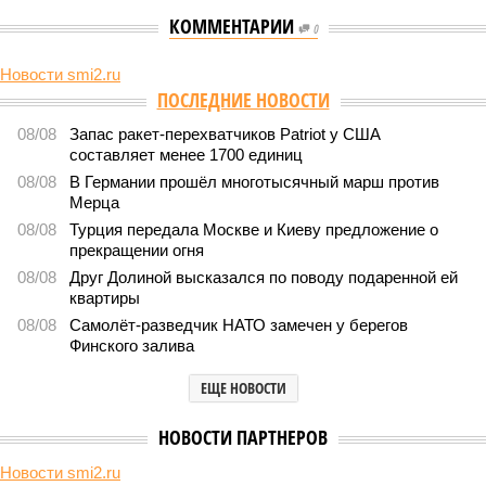
КОММЕНТАРИИ
0
Новости smi2.ru
Версия
//
Конфликт
//
В нескольких станциях от уже сданного
«Сказочного леса» пайщики ЖК «Станция Л» продолжают ждать от
компании Capital Group начала реальной достройки
494
«Станция ожидания» для дольщиков
В нескольких станциях от уже сданного «Сказочного
леса» пайщики ЖК «Станция Л» продолжают ждать от
компании Capital Group начала реальной достройки
В нескольких станциях от уже сданного «Сказочного леса» пайщики ЖК
«Станция Л» продолжают ждать от компании Capital Group начала
реальной достройки (изображение сгенерировано ИИ)