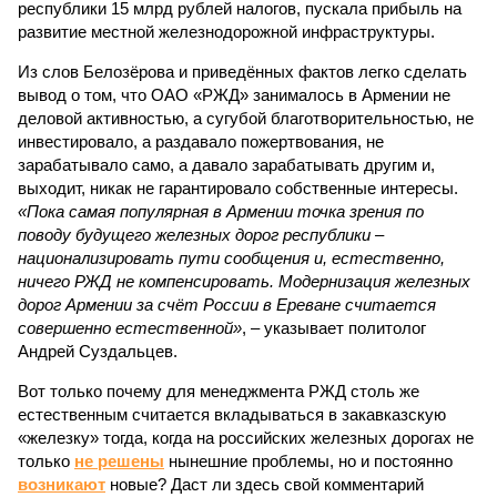
республики 15 млрд рублей налогов, пускала прибыль на
развитие местной железнодорожной инфраструктуры.
Из слов Белозёрова и приведённых фактов легко сделать
вывод о том, что ОАО «РЖД» занималось в Армении не
деловой активностью, а сугубой благотворительностью, не
инвестировало, а раздавало пожертвования, не
зарабатывало само, а давало зарабатывать другим и,
выходит, никак не гарантировало собственные интересы.
«Пока самая популярная в Армении точка зрения по
поводу будущего железных дорог рес­публики –
национализировать пути сообщения и, естественно,
ничего РЖД не компенсировать. Модернизация железных
дорог Армении за счёт России в Ереване считается
совершенно естественной»
, – указывает политолог
Андрей Суздальцев.
Вот только почему для менеджмента РЖД столь же
естественным считается вкладываться в закавказскую
«железку» тогда, когда на российских железных дорогах не
только
не решены
нынешние проблемы, но и постоянно
возникают
новые? Даст ли здесь свой комментарий