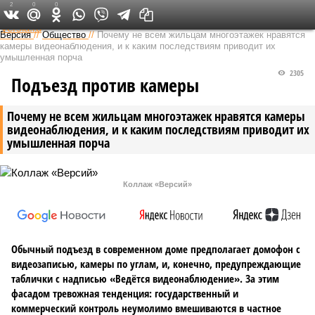
2
0
0
Федеральный выпуск
Версия
//
Общество
//
Почему не всем жильцам многоэтажек нравятся
камеры видеонаблюдения, и к каким последствиям приводит их
умышленная порча
2305
Подъезд против камеры
Почему не всем жильцам многоэтажек нравятся камеры
видеонаблюдения, и к каким последствиям приводит их
умышленная порча
Коллаж «Версий»
Обычный подъезд в современном доме предполагает домофон с
видеозаписью, камеры по углам, и, конечно, предупреждающие
таблички с надписью «Ведётся видеонаблюдение». За этим
фасадом тревожная тенденция: государственный и
коммерческий контроль неумолимо вмешиваются в частное