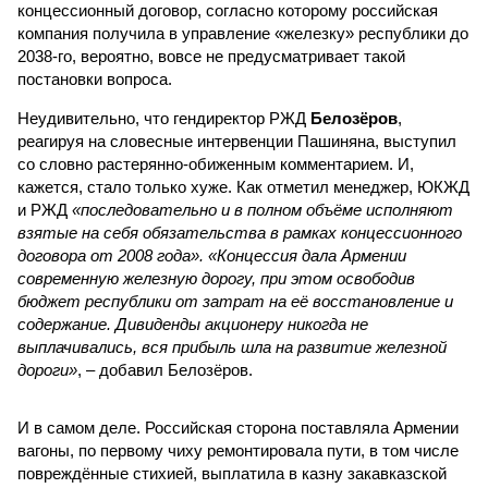
концессионный договор, согласно которому российская
компания получила в управление «железку» республики до
2038-го, вероятно, вовсе не предусматривает такой
постановки вопроса.
Неудивительно, что гендиректор РЖД
Белозёров
,
реагируя на словесные интервенции Пашиняна, выступил
со словно растерянно-обиженным комментарием. И,
кажется, стало только хуже. Как отметил менеджер, ЮКЖД
и РЖД
«последовательно и в полном объёме исполняют
взятые на себя обязательства в рамках концессионного
договора от 2008 года». «Концессия дала Армении
современную железную дорогу, при этом освободив
бюджет республики от затрат на её восстановление и
содержание. Дивиденды акционеру никогда не
выплачивались, вся прибыль шла на развитие железной
дороги»
, – добавил Белозёров.
И в самом деле. Российская сторона поставляла Армении
вагоны, по первому чиху ремонтировала пути, в том числе
повреждённые стихией, выплатила в казну закавказской