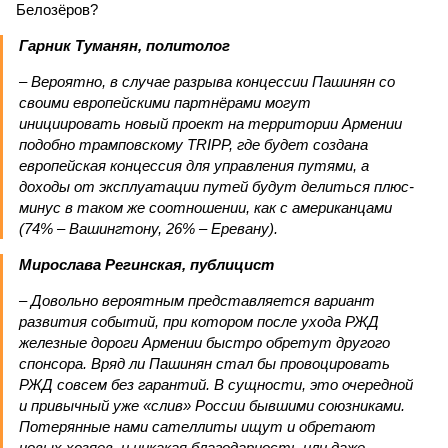
Белозёров?
Гарник Туманян, политолог
– Вероятно, в случае разрыва концессии Пашинян со
своими европейскими партнёрами могут
инициировать новый проект на территории Армении
подобно трамповскому TRIPP, где будет создана
европейская концессия для управления путями, а
доходы от эксплуатации путей будут делиться плюс-
минус в таком же соотношении, как с американцами
(74% – Вашингтону, 26% – Еревану).
Мирослава Регинская, публицист
– Довольно вероятным представляется вариант
развития событий, при котором после ухода РЖД
железные дороги Армении быстро обретут другого
спонсора. Вряд ли Пашинян стал бы провоцировать
РЖД совсем без гарантий. В сущности, это очередной
и привычный уже «слив» России бывшими союзниками.
Потерянные нами сателлиты ищут и обретают
новых хозяев, и никакая благодарность или даже