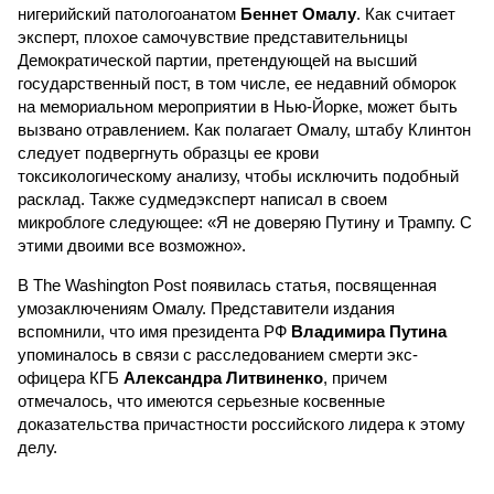
нигерийский патологоанатом
Беннет Омалу
. Как считает
эксперт, плохое самочувствие представительницы
Демократической партии, претендующей на высший
государственный пост, в том числе, ее недавний обморок
на мемориальном мероприятии в Нью-Йорке, может быть
вызвано отравлением. Как полагает Омалу, штабу Клинтон
следует подвергнуть образцы ее крови
токсикологическому анализу, чтобы исключить подобный
расклад. Также судмедэксперт написал в своем
микроблоге следующее: «Я не доверяю Путину и Трампу. С
этими двоими все возможно».
В The Washington Post появилась статья, посвященная
умозаключениям Омалу. Представители издания
вспомнили, что имя президента РФ
Владимира Путина
упоминалось в связи с расследованием смерти экс-
офицера КГБ
Александра Литвиненко
, причем
отмечалось, что имеются серьезные косвенные
доказательства причастности российского лидера к этому
делу.