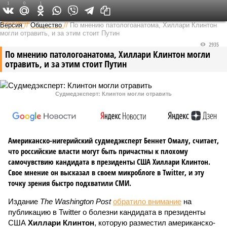
1
0
1
Федеральный выпуск
Версия
//
Общество
//
По мнению патологоанатома, Хиллари Клинтон
могли отравить, и за этим стоит Путин
2935
По мнению патологоанатома, Хиллари Клинтон могли
отравить, и за этим стоит Путин
Судмедэксперт: Клинтон могли отравить
Американско-нигерийский судмедэксперт Беннет Омалу, считает,
что российские власти могут быть причастны к плохому
самочувствию кандидата в президенты США Хиллари Клинтон.
Свое мнение он высказал в своем микроблоге в Twitter, и эту
точку зрения быстро подхватили СМИ.
Издание
The Washington Post
обратило внимание
на
публикацию в Twitter о болезни кандидата в президенты
США
Хиллари Клинтон
, которую разместил американско-