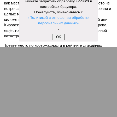
можете запретить обработку Cookies в
как местность там довольно низменная, и потоп просто не
настройках браузера.
встречал препятствий на своём пути, уничтожая деревни и
Пожалуйста, ознакомьтесь с
целые города. Водой залило 130 тыс. квадратных
«Политикой в отношении обработки
километров (а это больше территорий Оренбургской или
персональных данных»
Кировской областей), 2 млн человек остались без крова,
.
ещё столько же погибли в результате спровоцированной
катастрофой пандемии.
OK
Третье место по кровожадности в рейтинге стихийных
бедствий занимает смертоносный циклон Бхола 1970 года,
ставший самым мощным среди себе подобных за всю
историю наблюдений. Он поразил территории современной
Бангладеш, тогда называвшейся Восточным Пакистаном, и
индийского штата Западная Бенгалия. Шторма унесли
жизни полумиллиона человек.
Кажется, стремящаяся сохранить свою чистоту природа
что-то знала о том, какие именно страны станут со
временем самыми «грязными» в плане производств, и
планомерно подтачивала их демографию. А как ещё
объяснить то, что в топ-10 природных катастроф почти все
места занимают бедствия, разразившиеся в Индии,