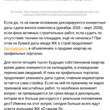
Источник: https://avaho.ru/novostroyka/moskva/uvao/lyublino/svetlyy-mir-
stantsiya-l/9303640/?ysclid=msemqdok6w326352116
Если да, то на каком основании декларируются конкретные
даты сдачи жилого комплекса (декабрь 2026 – март 2028),
если фаза активных строительных работ, если судить по
отсутствию техники на площадке, ещё не началась? При
этом на бумаге даты ввода ЖК в строй продолжают
фигурировать
в объявлениях о продаже квартир на
профильных порталах.
Для почти четырёх тысяч будущих собственников квартир
время давно измеряется не календарём, а очередными
переносами ожиданий. И пока на профильных порталах
продолжают указывать даты сдачи, главным индикатором
остается сама стройка. Если на ней по-прежнему не видно
признаков масштабных работ, то неизбежно возникает
вопрос: не превращаются ли сроки ввода в декларацию,
которая все больше расходится с реальным положением
дел? Именно на этот вопрос сегодня больше всего ждут
ответа дольщики ЖК «Станция Л».