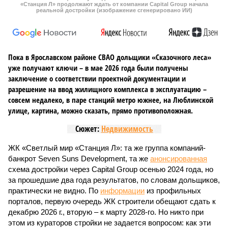
«Станция Л» продолжают ждать от компании Capital Group начала
реальной достройки (изображение сгенерировано ИИ)
Пока в Ярославском районе СВАО дольщики «Сказочного леса»
уже получают ключи – в мае 2026 года были получены
заключение о соответствии проектной документации и
разрешение на ввод жилищного комплекса в эксплуатацию –
совсем недалеко, в паре станций метро южнее, на Люблинской
улице, картина, можно сказать, прямо противоположная.
Сюжет:
Недвижимость
ЖК «Светлый мир «Станция Л»: та же группа компаний-
банкрот Seven Suns Development, та же
анонсированная
схема достройки через Capital Group осенью 2024 года, но
за прошедшие два года результатов, по словам дольщиков,
практически не видно. По
информации
из профильных
порталов, первую очередь ЖК строители обещают сдать к
декабрю 2026 г., вторую – к марту 2028-го. Но никто при
этом из кураторов стройки не задается вопросом: как эти