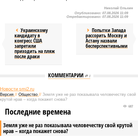
Николай Ольхин
Опубликовано:
07.08.2026 11:09
Отредактировано:
07.08.2026 11:09
Украинскому
Попытки Запада
кандидату в
рассорить Москву и
конгресс США
Астану назвали
запретили
бесперспективными
приходить на пляж
после драки
КОММЕНТАРИИ
0
Новости smi2.ru
Версия
//
Общество
//
Земля уже не раз показывала человечеству свой
крутой нрав – когда покажет снова?
687
Последние времена
Земля уже не раз показывала человечеству свой крутой
нрав – когда покажет снова?