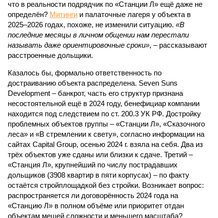
что в реальности подрядчик по «Станции Л» ещё даже не
определён?
Митинги
и палаточные лагеря у объекта в
2025–2026 годах, похоже, не изменили ситуацию.
«В
последние месяцы в личном общении нам перестали
называть даже ориентировочные сроки»
, – рассказывают
расстроенные дольщики.
Казалось бы, формально ответственность по
достраиванию объекта распределена. Seven Suns
Development – банкрот, часть его структур признана
несостоятельной ещё в 2024 году, бенефициар компании
находится под следствием по ст. 200.3 УК РФ. Достройку
проблемных объектов группы – «Станции Л», «Сказочного
леса» и «В стремлении к свету», согласно информации на
сайтах Capital Group, осенью 2024 г. взяла на себя. Два из
трёх объектов уже сданы или близки к сдаче. Третий –
«Станция Л», крупнейший по числу пострадавших
дольщиков (3908 квартир в пяти корпусах) – по факту
остаётся стройплощадкой без стройки. Возникает вопрос:
распространяется ли договорённость 2024 года на
«Станцию Л» в полном объёме или приоритет отдан
объектам мешей сложности и меньшего масштаба?