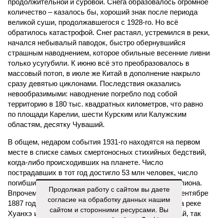
продолжительной и суровой. Снега образовалось огромное
количество – казалось бы, хороший знак после периода
великой суши, продолжавшегося с 1928-го. Но всё
обратилось катастрофой. Снег растаял, устремился в реки,
начался небывалый паводок, быстро обернувшийся
страшным наводнением, которое обильные весенние ливни
только усугубили. К июню всё это преобразовалось в
массовый потоп, в июле же Китай в дополнение накрыло
сразу девятью циклонами. Последствия оказались
невообразимыми: наводнение погребло под собой
территорию в 180 тыс. квадратных километров, что равно
по площади Карелии, шести Курским или Калужским
областям, десятку Чуваший.
В общем, недаром события 1931-го находятся на первом
месте в списке самых смертоносных стихийных бедствий,
когда-либо происходивших на планете. Число
пострадавших в тот год достигло 53 млн человек, число
погибших, по некоторым оценкам, составило 4 миллиона.
Продолжая работу с сайтом вы даете
Впрочем, для Китая подобное не в новинку. Так, в сентябре
согласие на обработку данных нашим
1887 года вода прорвала многочисленные дамбы на реке
сайтом и сторонними ресурсами. Вы
Хуанхэ и быстро залила почти весь Северный Китай, так