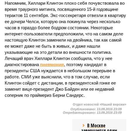
Напомним, Хиллари Клинтон плохо себя почувствовала во
время траурного митинга, посвященного 15-й годовщине
терактов 11 сентября. Экс-госсекретаря отвезли в квартиру
ее дочери Челси, которую она покинула через несколько
часов в гораздо более бодром состоянии. Некоторые
интернет-пользователи предположили, что на самом деле
настоящую Клинтон заменили на двойника, так как самой
ее может даже не быть в живых, и даже нашли
указывающие на это детали во внешности политика.
Лечащий врач Хиллари Клинтон сообщила, что у нее
диагностирована
пневмония
, поэтому кандидат в
президенты США нуждается в небольшом перерыве в
работе. СМИ уже выяснили, что в том случае, если
Клинтон сойдет с дистанции, в президентской гонке ее
заменит вице-президент Джо Байден или ее недавний
соперник по праймериз Берни Сандерс.
Отдел новостей «Нашей версии»
Опубликовано:
13.09.2016 23:09
Отредактировано:
13.09.2016 23:09
В Москве
завершается один